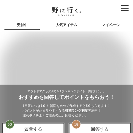
受付中
人気アイテム
マイページ
アウトドアグッズのQ＆Aランキングサイト「野に行く。」
おすすめを回答してポイントをもらおう！
1回答につき
1
Ｇ
！ 質問を自分で作成すると
5
Ｇ
もらえます！
ポイントがたまりやすくなる
投稿ランク制度
実施中！
注意事項をよくご確認の上、回答ください。
5
G
1
G
質問する
回答する