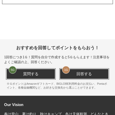
おすすめを回答してポイントをもらおう！
1回答につき
1Ｇ
！質問を自分で作成すると
5Ｇ
もらえます！注意事項を
よくご確認の上、回答ください。
5
G
1
G
質問する
回答する
※ＧポイントはAmazonギフトカード、BIGLOBE利用料金のお支払い、Pontaポ
イント、各種金融機関など、お好きな交換先から選ぶことができます。
Our Vision
春は登山、夏は釣り、秋はキャンプ、冬は天体観測。どんなとき