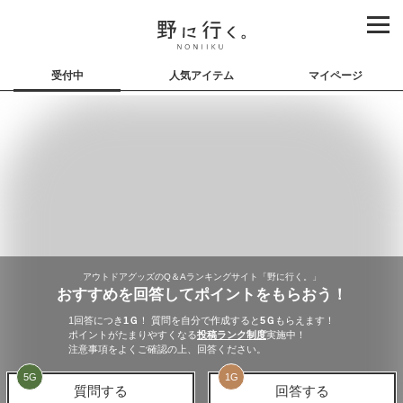
受付中
人気アイテム
マイページ
アウトドアグッズのQ＆Aランキングサイト「野に行く。」
おすすめを回答してポイントをもらおう！
1回答につき
1
Ｇ
！ 質問を自分で作成すると
5
Ｇ
もらえます！
ポイントがたまりやすくなる
投稿ランク制度
実施中！
注意事項をよくご確認の上、回答ください。
5
G
1
G
質問する
回答する