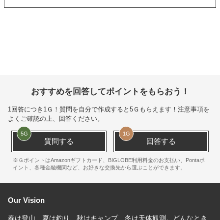
おすすめを回答してポイントをもらおう！
1回答につき
1Ｇ
！質問を自分で作成すると
5Ｇ
もらえます！注意事項を
よくご確認の上、回答ください。
5
G
1
G
質問する
回答する
※ＧポイントはAmazonギフトカード、BIGLOBE利用料金のお支払い、Pontaポ
イント、各種金融機関など、お好きな交換先から選ぶことができます。
Our Vision
春は登山、夏は釣り、秋はキャンプ、冬は天体観測。どんなとき