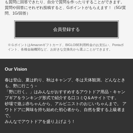
も質問に回答できたり、自分で質問を作ったりすることができます。
質問や回答にそれぞれ投稿すると、Gポイントがもらえます！
（5G/質
問、1G/回答）
会員登録する
※ＧポイントはAmazonギフトカード、BIGLOBE利用料金のお支払い、Pontaポ
イント、各種金融機関など、お好きな交換先から選ぶことができます。
Our Vision
春は登山、夏は釣り、秋はキャンプ、冬は天体観測。どんなとき
も、野に行こう－
「野に行く。」はみんながおすすめするアウトドア用品・キャン
プギアをランキング形式で紹介する口コミQ＆Aサイトです。
砂場で遊ぶ赤ちゃんから、アルピニストのおじいちゃんまで。 ア
ウトドアに興味を持ち始めた初心者から、自然を愛する上級者ま
で。
みんなでアウトドアを盛り上げよう！