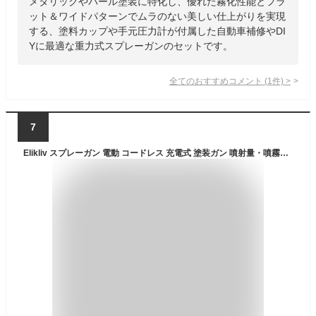
メタリックやパール塗装に特化し、優れた霧化性能とフラ
ット＆ワイドパターンでムラのない美しい仕上がりを実現
する、塗料カップや手元圧力計が付属した自動車補修やDI
Yに最適な重力式スプレーガンのセットです。
全てのおすすめコメント
(
1
件)
>
7
Elikliv スプレーガン 電動 コードレス 充電式 塗装ガン 噴射量・噴霧幅・角度調整可能 油性・水性塗料対応 マキタ18Vバッテリー互換