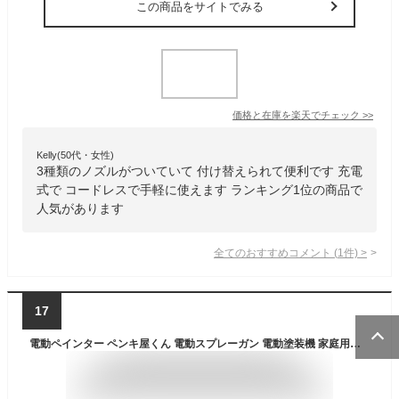
この商品をサイトでみる
価格と在庫を
楽天
でチェック
>>
Kelly(50代・女性)
3種類のノズルがついていて 付け替えられて便利です 充電
式で コードレスで手軽に使えます ランキング1位の商品で
人気があります
全てのおすすめコメント
(
1
件)
>
17
電動ペインター ペンキ屋くん 電動スプレーガン 電動塗装機 家庭用小型電動塗装機 エアスプレーガン 電動 ペインター 3つの噴霧方法 【水平 垂直 丸型】 hvlp スプレーガン 塗装用 ミニペインター 塗装機 家庭用 人気 電動スプレー DIY 木材 おすすめ 人気 送料無料【RSL】