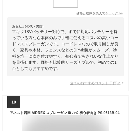
価格と在庫を
楽天
でチェック
>>
あるねよ(40代・男性)
マキタ18Vバッテリー対応で、すでに対応バッテリーを持
っている方なら本体のみで手軽に使えるコスパの高いコー
ドレススプレーガンです。コードレスなので取り回しが良
く、家具や木材、フェンスなどのDIY塗装がスムーズ。塗
料を均一に吹き付けやすく、初心者でもきれいな仕上がり
を目指せます。価格も比較的リーズナブルで、初めての1
台としてもおすすめです。
全てのおすすめコメント
(
1
件)
>
10
アネスト岩田 AIRREX スプレーガン 重力式 初心者向き PS-9513B-04