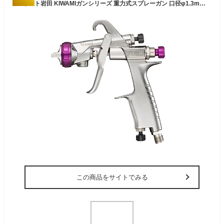
アネスト岩田 KIWAMIガンシリーズ 重力式スプレーガン 口径φ1.3mm KIWAMI-1-13B10 シルバー
この商品をサイトでみる