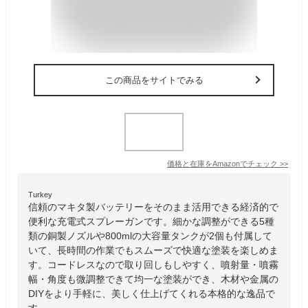
この商品をサイトでみる
価格と在庫を
Amazon
でチェック
>>
Turkey
信頼のマキタ製バッテリーをそのまま活用できる経済的で
便利な充電式スプレーガンです。細かな調整ができる5種
類の銅製ノズルや800mlの大容量タンクが2個も付属して
いて、長時間の作業でもスムーズで快適な塗装を楽しめま
す。コードレスなので取り回しもしやすく、噴射量・噴霧
幅・角度も微調整できて均一な塗装ができ、木材や金属の
DIYをより手軽に、美しく仕上げてくれる本格的な逸品で
す。