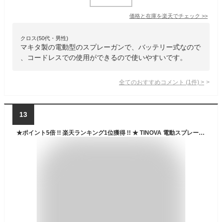
価格と在庫を
楽天
でチェック
>>
クロス(50代・男性)
マキタ製の電動型のスプレーガンで、バッテリー式なので
、コードレスでの使用ができるので使いやすいです。
全てのおすすめコメント
(
1
件)
>
13
★ポイント5倍 !! 楽天ランキング1位獲得 !! ★ TINOVA 電動スプレーガン ノズルセット コード式 噴霧 diy 日曜大工 塗装 吹き付け スプレー 油性 水性 塗装スプレー Φ1.8mm 2.6mm 工具 THSG-500