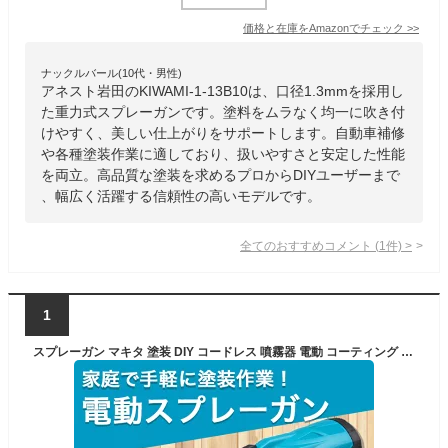
価格と在庫を
Amazon
でチェック
>>
ナックルバール(10代・男性)
アネスト岩田のKIWAMI-1-13B10は、口径1.3mmを採用し
た重力式スプレーガンです。塗料をムラなく均一に吹き付
けやすく、美しい仕上がりをサポートします。自動車補修
や各種塗装作業に適しており、扱いやすさと安定した性能
を両立。高品質な塗装を求めるプロからDIYユーザーまで
、幅広く活躍する信頼性の高いモデルです。
全てのおすすめコメント
(
1
件)
>
1
スプレーガン マキタ 塗装 DIY コードレス 噴霧器 電動 コーティング 消毒 コードレス バッテリー ワックス