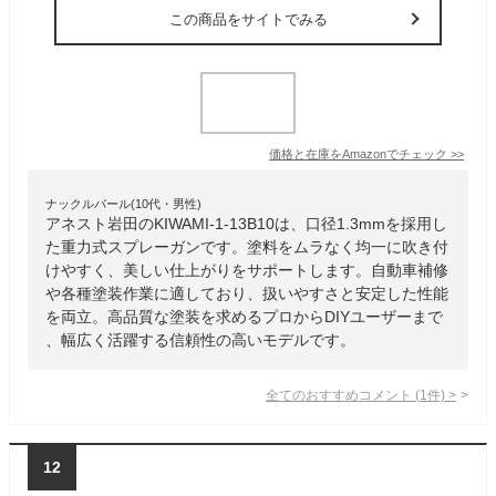
この商品をサイトでみる
価格と在庫を
Amazon
でチェック
>>
ナックルバール(10代・男性)
アネスト岩田のKIWAMI-1-13B10は、口径1.3mmを採用し
た重力式スプレーガンです。塗料をムラなく均一に吹き付
けやすく、美しい仕上がりをサポートします。自動車補修
や各種塗装作業に適しており、扱いやすさと安定した性能
を両立。高品質な塗装を求めるプロからDIYユーザーまで
、幅広く活躍する信頼性の高いモデルです。
全てのおすすめコメント
(
1
件)
>
12