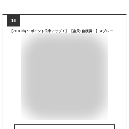
16
【7/18 0時〜 ポイント倍率アップ！】 【楽天1位獲得！】スプレーガン 塗装 電動充電式 マキタ 互換 コードレス 18v 塗装ガン 塗装用 塗装機 スプレー DIY 工具 ペイントスプレー カップ付き Longsafe(SPR01)