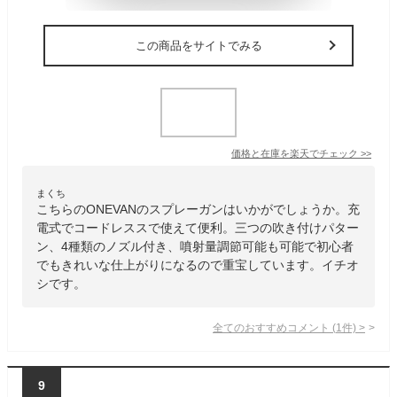
この商品をサイトでみる
価格と在庫を
楽天
でチェック
>>
まくち
こちらのONEVANのスプレーガンはいかがでしょうか。充
電式でコードレススで使えて便利。三つの吹き付けパター
ン、4種類のノズル付き、噴射量調節可能も可能で初心者
でもきれいな仕上がりになるので重宝しています。イチオ
シです。
全てのおすすめコメント
(
1
件)
>
9