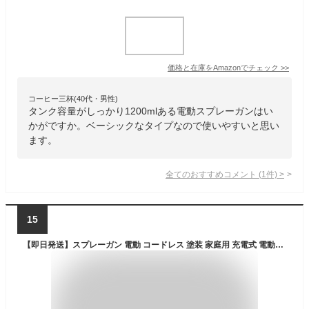
価格と在庫を
Amazon
でチェック
>>
コーヒー三杯(40代・男性)
タンク容量がしっかり1200mlある電動スプレーガンはい
かがですか。ベーシックなタイプなので使いやすいと思い
ます。
全てのおすすめコメント
(
1
件)
>
15
【即日発送】スプレーガン 電動 コードレス 塗装 家庭用 充電式 電動スプレーガン 電動塗装機 家庭用塗装ガン 18V バッテリー対応可能 3つの噴霧方法 ノズル5幅調整可能 電気スプレーガン 小型 電動塗装機 1200ml大容量ペインターDIY 木材 プラスチック PSE