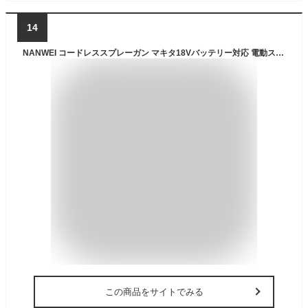
14
NANWEI コードレススプレーガン マキタ18Vバッテリー対応 電動スプレーガン 充電式塗装ガン 1200ml大容量塗装機 水性油性塗料対応 噴射量調節可能 三つの吹き付けパターン 4種類のノズル (本体のみ)
この商品をサイトでみる