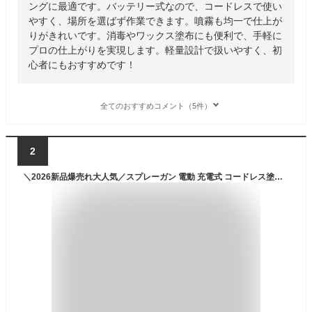
ングに最適です。バッテリー式なので、コードレスで使い
やすく、場所を選ばず作業できます。噴霧も均一で仕上が
りがきれいです。消毒やワックス塗布にも便利で、手軽に
プロの仕上がりを実現します。軽量設計で扱いやすく、初
心者にもおすすめです！
全てのおすすめコメント（5件）
2
＼2026新品爆売れ大人気／スプレーガン 電動 充電式 コードレス塗装機 1000ml大容量タンク 吹き付け式 ペイントスプレー 油性・水性塗料対応 噴霧幅調整可能 強力モーター搭載 均一噴射でムラなく塗装 家庭用・業務用兼用 軽量設計 DIY 車・家具・壁面に最適