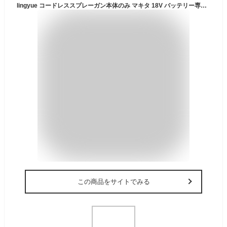
lingyue コードレススプレーガン本体のみ マキタ 18V バッテリー専用 BL1830 BL1840 BL1850B BL1860B バッテリー対応 本体のみ
この商品をサイトでみる