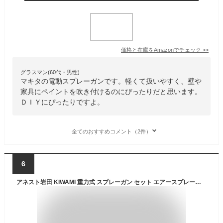
価格と在庫を
Amazon
でチェック
>>
グラスマン(60代・男性)
マキタの電動スプレーガンです。軽くて扱いやすく、壁や
家具にペイントを吹き付けるのにぴったりだと思います。
ＤＩＹにぴったりですよ。
全てのおすすめコメント（2件）
6
アネスト岩田 KIWAMI 重力式 スプレーガン セット エアースプレーガン 塗料カップ 手元圧力計 エアスプレーガン エアスプレー 圧力計 塗装 塗装ガン ガン エアガン 吹き付け DIY KIWAMI-1-13B4 PC-400SB-2LF AJR-02S-VG-S1 福袋