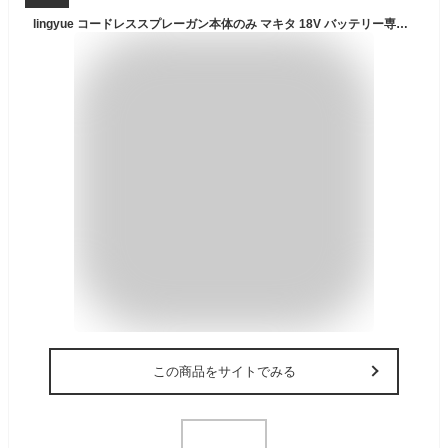
lingyue コードレススプレーガン本体のみ マキタ 18V バッテリー専用 BL1830 BL1840 BL1850B BL1860B バッテリー 本体のみ
この商品をサイトでみる