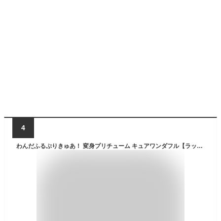
4
わんだふるぷりきゅあ！ 変身プリチューム キュアワンダフル【ラッピング対象外】 玩具 かわいい 犬 猫 動物 プリキュア ヒーロー ピンク 変身 最新 おもちゃ こども 子供 女の子 3歳