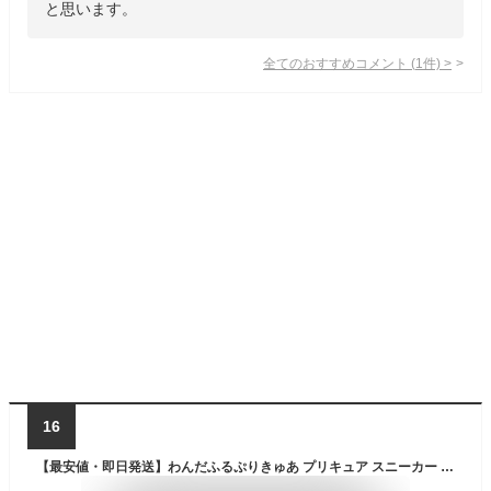
と思います。
全てのおすすめコメント
(
1
件)
>
16
【最安値・即日発送】わんだふるぷりきゅあ プリキュア スニーカー 3808 女の子 子ども こども 靴 3808 ★REVH 7987548 くつ 子供靴 シューズ マジックテープ 女児 クツ キャラクター 15cm 16cm 17cm 18cm 19cm グッズ わんぷり プレゼント キュアワンダフル 誕生日