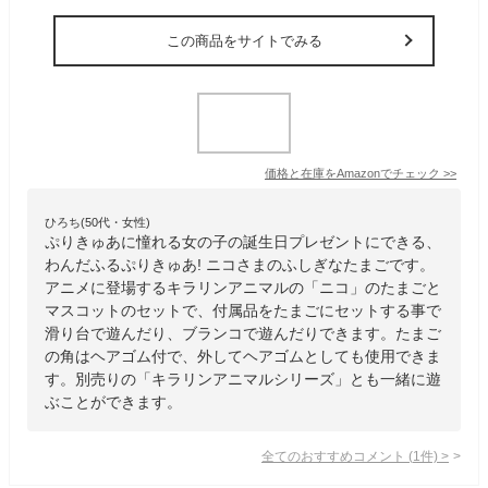
この商品をサイトでみる
価格と在庫を
Amazon
でチェック
>>
ひろち(50代・女性)
ぷりきゅあに憧れる女の子の誕生日プレゼントにできる、
わんだふるぷりきゅあ! ニコさまのふしぎなたまごです。
アニメに登場するキラリンアニマルの「ニコ」のたまごと
マスコットのセットで、付属品をたまごにセットする事で
滑り台で遊んだり、ブランコで遊んだりできます。たまご
の角はヘアゴム付で、外してヘアゴムとしても使用できま
す。別売りの「キラリンアニマルシリーズ」とも一緒に遊
ぶことができます。
全てのおすすめコメント
(
1
件)
>