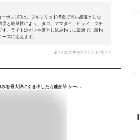
 カーボン180は、フルソリッド構造で高い感度としな
強度と軽量性により、タコ、アマダイ、ヒラメ、タチ
です。ライト泳がせや落とし込み釣りに最適で、船釣
ニーズに応えます。
全てのおすすめコメント
(
1
件)
>
カーボンソリッドの強みを最大限に引き出した万能船竿 シーマスタッグ EXソリッド船 カーボン160 (ori-exc160)｜船 竿 フルソリッド ロッド タコ アマダイ ヒラメ タチウオ 釣り ライト 泳がせ ノマセ 落とし込み 船釣り カーボン 竿