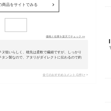
の商品をサイトでみる
価格と在庫を
楽天
でチェック
>>
チヌ狙いらしく、穂先は柔軟で繊細ですが、しっかり
チタン製なので、アタリがダイレクトに伝わるので釣
全てのおすすめコメント
(
1
件)
>