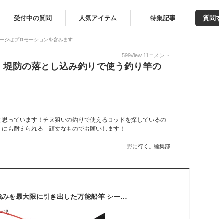
受付中の質問
人気アイテム
特集記事
質問
ージはプロモーションを含みます
599
View
11
コメント
！堤防の落とし込み釣りで使う釣り竿の
！
と思っています！チヌ狙いの釣りで使えるロッドを探しているの
きにも耐えられる、頑丈なものでお願いします！
野に行く。編集部
カーボンソリッドの強みを最大限に引き出した万能船竿 シーマスタッグ EXソリッド船 カーボン180 (ori-exc180)｜船 竿 フルソリッド ロッド タコ アマダイ ヒラメ タチウオ 釣り ライト 泳がせ 飲ませ 落とし込み 船釣り カーボン ソリッド 竿