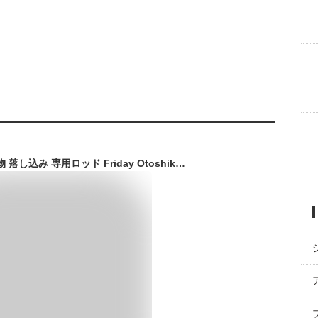
[特価] 高コスパな 青物 落し込み 専用ロッド Friday Otoshikomi フライデー 落し込み 200-80号、200-120号 (ori-otoshikomi)｜落とし込みX 竿 タテ釣り アンダーベイト ロッド カンパチ ヒラマサ カツオ 船竿 オフショア 船 竿 釣り おり 釣具 目玉商品