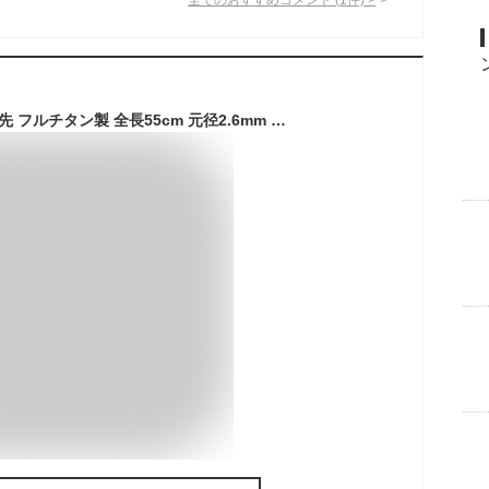
筏カセ竿 チヌ竿 替穂先 フルチタン製 全長55cm 元径2.6mm 2.8mm 先径3サイズ オルルド釣具 釣り具 釣具 釣り