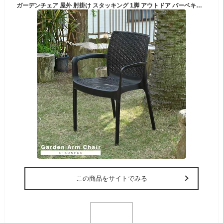
ガーデンチェア 屋外 肘掛け スタッキング 1脚 アウトドア バーベキュー キャンプ ガーデン 庭 テラス 黒 ブラック ダイニングチェア 椅子 ベランピング アウトドアリビング 西海岸 籐ラタン風 アジアン おしゃれ C1605PDG 2019
この商品をサイトでみる