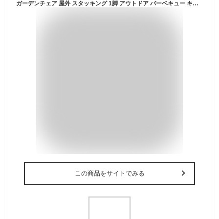
ガーデンチェア 屋外 スタッキング 1脚 アウトドア バーベキュー キャンプ ガーデン 庭 ラタンチェア テラス 黒 ブラック ダイニングチェア 椅子 ベランピング アウトドアリビング アジアン おしゃれ C1601PDG 2019
この商品をサイトでみる