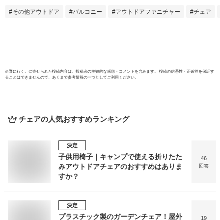
アウトドアリビング
庭 椅
その他アウトドア
バルコニー
アウトドアファニチャー
チェア
西海岸 籐ラタン風
ソファ
アジアン おしゃれ
付 肘
C1605PDG 2019
ー ア
ゾート 
ゥバン
04】
※
野に行く。
に寄せられた投稿内容は、投稿者の主観的な感想・コメントを含みます。 投稿の信憑性・正確性を保証す
ることはできませんので、あくまで参考情報の一つとしてご利用ください。
チェア
の人気おすすめランキング
決定
子供用椅子｜キャンプで使える折りたた
46
みアウトドアチェアのおすすめはありま
回答
すか？
決定
プラスチック製のガーデンチェア！屋外
19