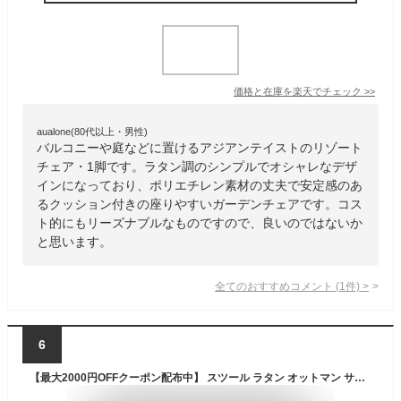
価格と在庫を
楽天
でチェック
>>
aualone(80代以上・男性)
バルコニーや庭などに置けるアジアンテイストのリゾート
チェア・1脚です。ラタン調のシンプルでオシャレなデザ
インになっており、ポリエチレン素材の丈夫で安定感のあ
るクッション付きの座りやすいガーデンチェアです。コス
ト的にもリーズナブルなものですので、良いのではないか
と思います。
全てのおすすめコメント
(
1
件)
>
6
【最大2000円OFFクーポン配布中】 スツール ラタン オットマン サイドテーブル W 45cm D 45cm H 30cm ガーデンチェア 籐 椅子 イス いす チェア チェアー ラタン家具 インテリア 南国 座いす 座椅子 北欧 リゾート ナチュラル コースタル おしゃれ スタイリッシュ[13921]