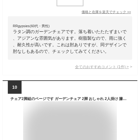
価格と在庫を
楽天
でチェック
>>
RRgypsies(60代・男性)
ラタン調のガーデンチェアです。落ち着いたたたずまいで
、アジアンな雰囲気があります。樹脂製なので、雨に強く
、耐久性が高いです。これは肘ありですが、同デザインで
肘なしもあるので、チェックしてみてください。
全てのおすすめコメント
(
1
件)
>
10
チェア2脚組のページです ガーデンチェア 2脚 おしゃれ 2人掛け 籐風 ラタン調 積み重ね スタッキング 省スペース 収納 カフェ アジアン テラス 庭造り あす楽