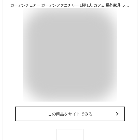
ガーデンチェアー ガーデンファニチャー 1脚 1人 カフェ 屋外家具 ラタン調 イス 樹脂製 ブラック ニューインディア 肘あり ガーデンチェア 単品【大型宅配便】
この商品をサイトでみる