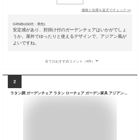
価格と在庫を
楽天
でチェック
>>
GRNBU(60代・男性)
安定感があり、肘掛け付のガーデンチェアはいかがでしょ
うか。屋外でゆったりと使えるデザインで、アジアン風が
よいですね。
全てのおすすめコメント（4件）
2
ラタン調 ガーデンチェア ラタン ローチェア ガーデン家具 アジアン家具 ガーデンファニチャー ラタンチェア ガーデン テラス ベランダ バルコニー 屋外 庭 椅子 イス チェア ソファ 雨ざらし 肘付 肘掛 ラウンジャー アジアン バリ リゾート ［tuban トゥバン］【TUSF-04】