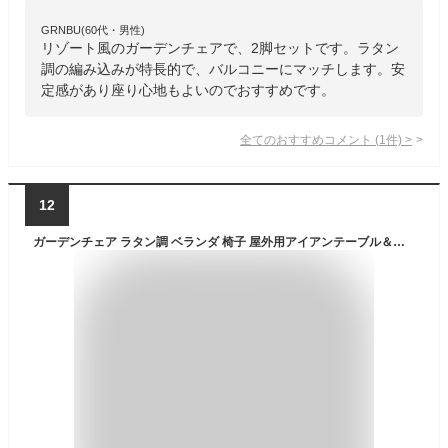
GRNBU(60代・男性)
リゾート風のガーデンチェアで、2脚セットです。ラタン
調の編み込みが特長的で、バルコニーにマッチします。安
定感があり座り心地もよいのでおすすめです。
全てのおすすめコメント
(
1
件)
>
12
ガーデンチェア ラタン調 ベランダ 椅子 屋外用アイアンテーブル＆チェア コーヒーショップ 中庭 レジャーチェア 幅43×奥行36×高さ72cm お庭 ベランダ テラス バルコニー 3色をご用意(ブラウン*1）