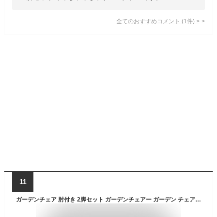
全てのおすすめコメント
(
1
件)
>
11
ガーデンチェア 肘付き 2脚セット ガーデンチェアー ガーデン チェア チェアー イス 椅子 いす ガーデン リゾート 庭 屋外 野外 アウトドア カフェ アジアン モダン シンプル スクエア ブラック グレー ホワイト 人気 strsr アウトレット価格