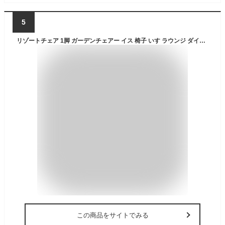
5
リゾートチェア 1脚 ガーデンチェアー イス 椅子 いす ラウンジ ダイニング バルコニー 庭 屋外 カフェ アウトドア ラタン調 PE ラタン 人工ラタン ポリエチレン 籐 丈夫 アジアン ガーデンファニチャー クッション付
この商品をサイトでみる