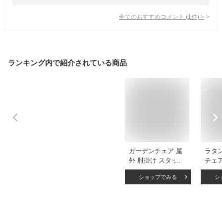
全てのおすすめコメント
(
1
件)
>
ランキング内で紹介されている商品
ガーデンチェア 屋
ラタ
外 肘掛け スタッキ
チェア
ング 1脚 アウトド
チェ
ショップでみる
シ
ア バーベキュー キ
具 ア
ャンプ ガーデン 庭
ーデ
テラス 黒 ブラック
ラタ
ダイニングチェア
デン 
椅子 ベランピング
ダ バ