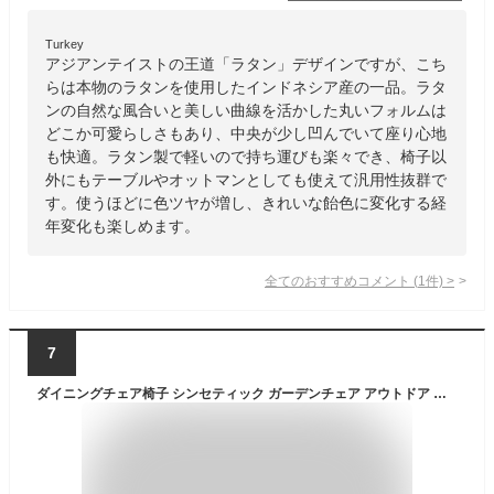
Turkey
アジアンテイストの王道「ラタン」デザインですが、こち
らは本物のラタンを使用したインドネシア産の一品。ラタ
ンの自然な風合いと美しい曲線を活かした丸いフォルムは
どこか可愛らしさもあり、中央が少し凹んでいて座り心地
も快適。ラタン製で軽いので持ち運びも楽々でき、椅子以
外にもテーブルやオットマンとしても使えて汎用性抜群で
す。使うほどに色ツヤが増し、きれいな飴色に変化する経
年変化も楽しめます。
全てのおすすめコメント
(
1
件)
>
7
ダイニングチェア椅子 シンセティック ガーデンチェア アウトドア アジアン家具 食卓椅子 ガーデンチェア スタッキング可能 ガーデンチェア ラタン カフェ テラス アジアンテイスト アジアン雑貨 高耐候性プラスチック 水洗い 雨ざらし シンプル モダン