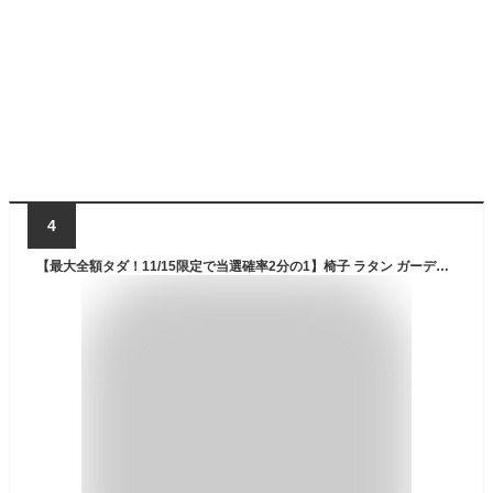
4
【最大全額タダ！11/15限定で当選確率2分の1】椅子 ラタン ガーデンチェア ラウンジチェア いす ラタンチェア オットマン付きセット イス 屋外 クッション付き 北欧 ガーデンチェアー ガーデン ラタン調 ウッドデッキ用 スチール おしゃれ リラックス セット