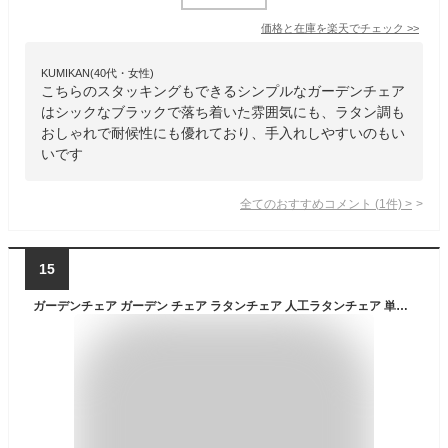
価格と在庫を
楽天
でチェック
>>
KUMIKAN(40代・女性)
こちらのスタッキングもできるシンプルなガーデンチェア
はシックなブラックで落ち着いた雰囲気にも、ラタン調も
おしゃれで耐候性にも優れており、手入れしやすいのもい
いです
全てのおすすめコメント
(
1
件)
>
15
ガーデンチェア ガーデン チェア ラタンチェア 人工ラタンチェア 単品 ナチュラル 籐 肘掛けカバー付き 家具 ファニチャー インテリア おしゃれ スタッキングチェア chair 椅子 チェア 南国 アジアン バリ風 リゾート カフェ ベランダ バルコニー テラス 庭 ガーデン rattan17na