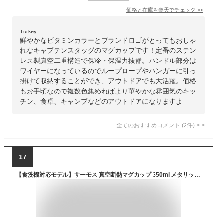
価格と在庫を
楽天
でチェック
>>
Turkey
鮮やかなビタミンカラーとブランドロゴがとってもおしゃ
れなキャプテンスタッグのマグカップです！定番のステン
レス製真空二重構造で保冷・保温力抜群。ハンドル部分は
ワイヤーになっているのでループロープやハンガーに引っ
掛けて収納することができ、アウトドアでも大活躍。価格
もお手頃なので複数色集めればより華やかな雰囲気のキッ
チン、食卓、キャンプなどのアウトドアになりますよ！
全てのおすすめコメント
(
2
件)
>
17
【食洗機対応モデル】サーモス 真空断熱マグカップ 350ml メタリックグレー JDS-350 MGY