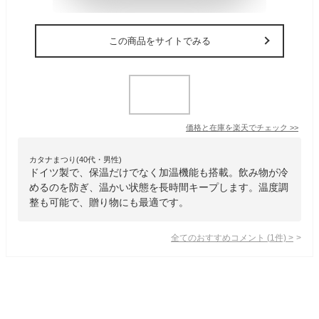
この商品をサイトでみる
価格と在庫を
楽天
でチェック
>>
カタナまつり(40代・男性)
ドイツ製で、保温だけでなく加温機能も搭載。飲み物が冷
めるのを防ぎ、温かい状態を長時間キープします。温度調
整も可能で、贈り物にも最適です。
全てのおすすめコメント
(
1
件)
>