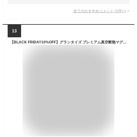
全てのおすすめコメント
(
1
件)
>
13
【BLACK FRIDAY10%OFF】グランタイズ プレミアム真空断熱マグカップ 460ml クリスマス 化粧箱入 ギフト プレゼント 簡単開閉スライド蓋付 全19色 コップ 人気 ステンレス製 二重壁真空断熱構造 保温4H 保冷8H ステンレスマグ 保温マグ 蓋付き 冷めない 水滴つかない