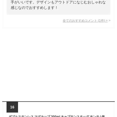
手がいいです。デザインもアウトドアになじむおしゃれな
感じなのでおすすめします！
全てのおすすめコメント
(
1
件)
>
16
ダブルステンレス マグカップ 300ml キャプテンスタッグ モンテ / 保温 保冷 真空二重構造 ワイヤーハンドル コップ カップ ステンレス製 ピンク グリーン ブルー イエロー 緑 青 黄色 かわいい 可愛い おしゃれ お洒落 アウトドア キャンプ CAPTAIN STAG /