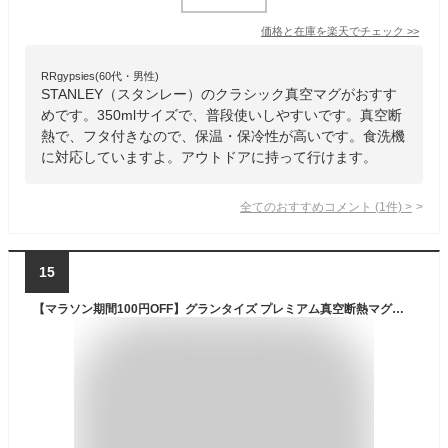
価格と在庫を
楽天
でチェック
>>
RRgypsies(60代・男性)
STANLEY（スタンレー）のクラシック真空マグがおすす
めです。350mlサイズで、普段使いしやすいです。真空断
熱で、フタ付きなので、保温・保冷性が高いです。食洗機
に対応していますよ。アウトドアに持って行けます。
全てのおすすめコメント
(
1
件)
>
15
【マラソン期間100円OFF】グランタイズ プレミアム真空断熱マグカップ 460ml プレゼント 送料無料 簡単開閉スライド蓋付 全19色 コーヒーコップ 人気 おしゃれ かわいい ステンレス 二重壁真空断熱構造 保温保冷 ステンレスマグ 保温マグ 保冷マグ 冷めない 水滴つかない