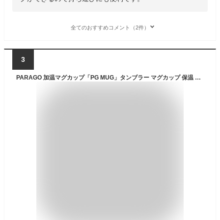
全てのおすすめコメント（2件）
3
PARAGO 加温マグカップ「PG MUG」タンブラー マグカップ 保温 加温 冷めない 充電式 飲み物 温かい プレゼント ドイツ製 秋 冬 飲み物を温める 黒 白 ブラック ホワイト 温まる ポカポカ 贈り物 両親 ギフト ずっと温かい 冷めないマグカップ 温度調整可能