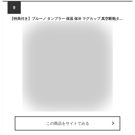
9
【特典付き】ブルーノ タンブラー 保温 保冷 マグカップ 真空断熱タンブラー 保温マグカップ マグ カップ 真空断熱 おしゃれ 子供 ステンレス コップ 冷めない 白湯 お白湯 おさゆ さゆ 真空タンブラー 280mL 北欧 BHK272［ BRUNO セラミックコートタンブラー short 280 ］
この商品をサイトでみる