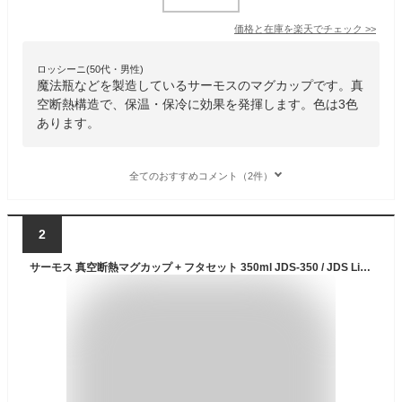
価格と在庫を
楽天
でチェック
>>
ロッシーニ(50代・男性)
魔法瓶などを製造しているサーモスのマグカップです。真
空断熱構造で、保温・保冷に効果を発揮します。色は3色
あります。
全てのおすすめコメント（2件）
2
サーモス 真空断熱マグカップ + フタセット 350ml JDS-350 / JDS Lid(M) ｜ THERMOS 保温 マグ 保冷 おしゃれ フタ付 蓋付き スタッキング 重ねられる ステンレス製