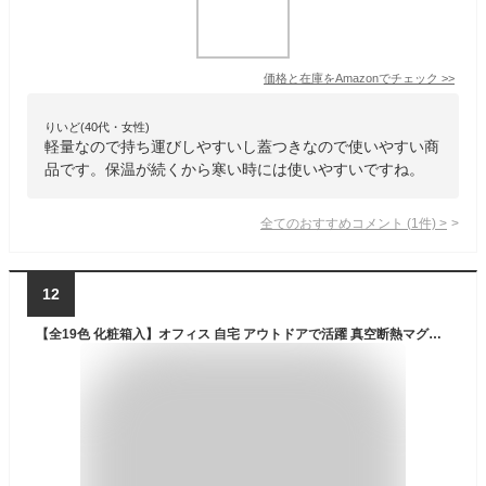
価格と在庫を
Amazon
でチェック
>>
りいど(40代・女性)
軽量なので持ち運びしやすいし蓋つきなので使いやすい商
品です。保温が続くから寒い時には使いやすいですね。
全てのおすすめコメント
(
1
件)
>
12
【全19色 化粧箱入】オフィス 自宅 アウトドアで活躍 真空断熱マグカップ 460ml 大容量 保温4h 保冷8h ギフト プレゼント クリスマス 簡単開閉 スライド蓋付 軽量 二重壁真空断熱構造 ステンレスマグ フタ付 こぼれない 冷めない 水滴つかない