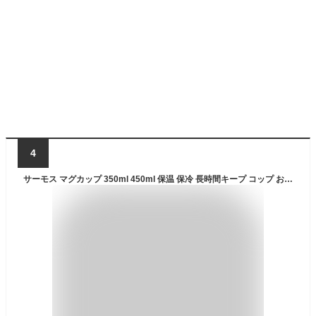
4
サーモス マグカップ 350ml 450ml 保温 保冷 長時間キープ コップ おしゃれ 軽量 真空断熱マグカップ JDS-351 JDS-451