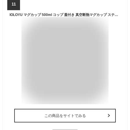
11
IOLOYU マグカップ 500ml コップ 蓋付き 真空断熱マグカップ ステンレスマグ ステンレス 保温マグカップ 蓋付きコップ コーヒーカップ 白湯専用 洗いやすい 冷めないマグカップ 耐熱 キャンプコップ 手を入れて洗える水筒 可愛い おしゃれ coffee mug 割れないマグカップ アウトドア 耐熱コップ スプーン付きコーヒーカップ ハンドル付き携帯用コーヒーカップ (ブルー)
この商品をサイトでみる