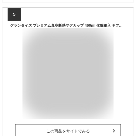
5
グランタイズ プレミアム真空断熱マグカップ 460ml 化粧箱入 ギフト プレゼント バレンタインデー 簡単開閉スライド蓋付 全19色 コップ 人気 ステンレス製 二重壁真空断熱構造 保温4H 保冷8H ステンレスマグ 保温マグ 蓋付き 冷めない 水滴つかない
この商品をサイトでみる