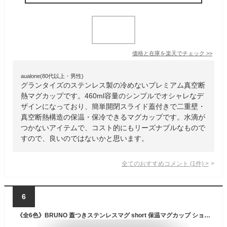
価格と在庫を
楽天
でチェック
>>
aualone(80代以上・男性)
グランタイズのステンレス製の冷めないプレミアム真空断
熱マグカップです。460ml容量のシンプルでオシャレなデ
ザインになっており、簡単開閉スライド蓋付きで二重壁・
真空断熱構造の保温・保冷できるマグカップです。水滴が
つかないアイテムで、コスト的にもリーズナブルなもので
すので、良いのではないかと思います。
全てのおすすめコメント
(
1
件)
>
6
《全6色》BRUNO 蓋つきステンレスマグ short 保温マグカップ ショートサイズ【ブルーノ IDEA LABEL イデアレーベル コーヒー お茶 紅茶 日本茶 タンブラー 保温 保冷 キッチン雑貨 真空断熱 アウトドア キャンプ ベランダ リビング リモートワーク デスク】