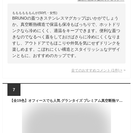
ももももももんが(50代・女性)
BRUNOの蓋つきステンレスマグカップはいかがでしょう
か。真空断熱構造で保温も保冷もばっちりで、ホットドリ
ンクなら冷めにくく、適温をキープできます。便利な蓋つ
きなのでなるべく蓋をしておけばさらに冷めにくくなりま
すし、アウトドアでもほこりや外気を気にせずドリンクを
楽しめます。こぼれにくい構造とスタイリッシュなデザイ
ンともに、おすすめのカップです。
全てのおすすめコメント
(
1
件)
>
7
【全19色】オフィースでも人気 グランタイズ プレミアム真空断熱マグカップ 460ml 保温4H 保冷8H マグカップ プレゼント ギフト 送料無料 簡単開閉 スライド蓋付 ステンレス製 二重壁真空断熱構造 ステンレスマグ フタ付 こぼれない 冷めない 水滴つかない