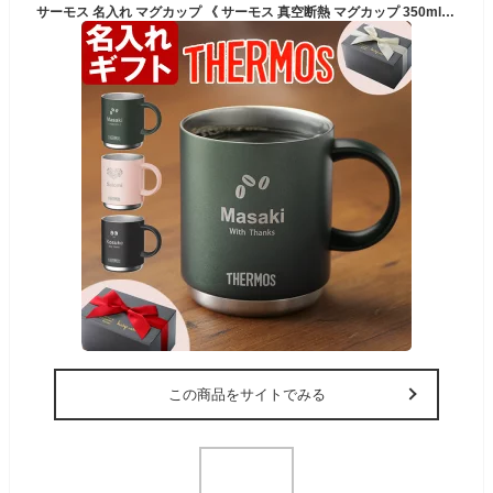
サーモス 名入れ マグカップ 《 サーモス 真空断熱 マグカップ 350ml 》 JDS-351 THERMOS お誕生日 還暦祝い プレゼント 最短 女性 男性 退職祝い 還暦祝い
この商品をサイトでみる