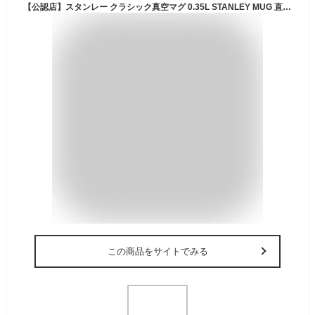
【公認店】スタンレー クラシック真空マグ 0.35L STANLEY MUG 直飲み 350ml ステンレス マグ 保冷 保温 シンプル おしゃれ 二層 断熱 レジャー キャンプ オフィス マイボトル スタンレイ 食洗機対応 蓋付 フタ付き アウトドア 誕生日 ギフト プレゼント 実用的
この商品をサイトでみる