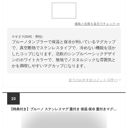
価格と在庫を
楽天
でチェック
>>
ヤギヌマ(50代・男性)
ブルーノタンブラーで保温と保冷が利いているマグカップ
で、真空断熱でステンレスタイプで、冷めない機能を活か
したコップになります。北欧のシンプルベーシックデザイ
ンのホワイトカラーで、無地でノスタルジックな雰囲気と
かを満喫しやすいマグカップになります。
全てのおすすめコメント
(
1
件)
>
10
【特典付き】ブルーノ ステンレスマグ 蓋付き 保温 保冷 蓋付きマグカップ 保温マグカップ マグカップ 北欧 ステンレス 320mL おしゃれ 真空断熱 フタ付 タンブラー アウトドア コップ マグ 紅茶 キャンプ かわいい BHK262［ BRUNO 蓋つきステンレスマグ short ］