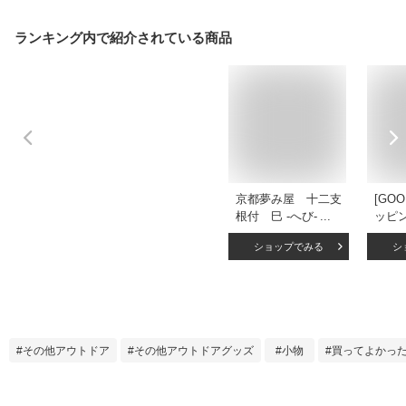
ランキング内で紹介されている商品
京都夢み屋 十二支
[GOO
根付 巳 -へび-
ッピン
(YE15-15) ちりめ
のお守
ショップでみる
シ
ん細工の干支小物
守り 
Japanese zodiac
プ ]
accessory of crepe
へび 
fabric
年 開
ップ 
運 年
その他アウトドア
その他アウトドアグッズ
小物
買ってよかっ
(クリ