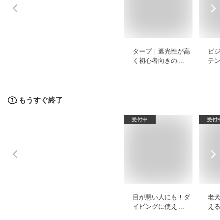
タープ｜遮光性が高
ビ
く初心者向きのヘキ
テ
サやレクタなどのお
ィ
すすめは？
め
もうすぐ終了
受付中
受付
目が悪い人にも！ダ
老
イビングに使える度
え
付きマスクのおすす
の