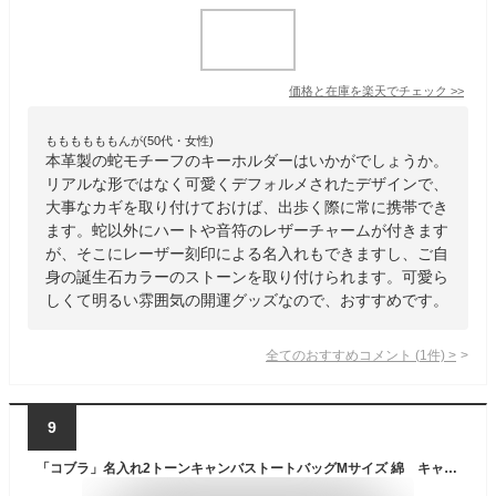
価格と在庫を
楽天
でチェック
>>
ももももももんが(50代・女性)
本革製の蛇モチーフのキーホルダーはいかがでしょうか。
リアルな形ではなく可愛くデフォルメされたデザインで、
大事なカギを取り付けておけば、出歩く際に常に携帯でき
ます。蛇以外にハートや音符のレザーチャームが付きます
が、そこにレーザー刻印による名入れもできますし、ご自
身の誕生石カラーのストーンを取り付けられます。可愛ら
しくて明るい雰囲気の開運グッズなので、おすすめです。
全てのおすすめコメント
(
1
件)
>
9
「コブラ」名入れ2トーンキャンバストートバッグMサイズ 綿 キャンバス地 名入れギフト ミニトート 通勤 通学 手提げカバン プチプラ 蛇 へび Cobra 爬虫類 トート 手提げ カバン バッグ