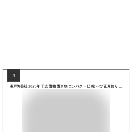
4
瀬戸陶芸社 2025年 干支 置物 置き物 コンパクト 巳 蛇 へび 正月飾り 開運 の根付 おみくじ付 昭峰窯 133