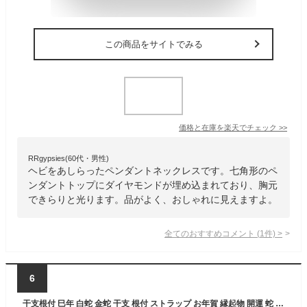
この商品をサイトでみる
価格と在庫を
楽天
でチェック
>>
RRgypsies(60代・男性)
ヘビをあしらったペンダントネックレスです。七角形のペ
ンダントトップにダイヤモンドが埋め込まれており、胸元
できらりと光ります。品がよく、おしゃれに見えますよ。
全てのおすすめコメント
(
1
件)
>
6
干支根付 巳年 白蛇 金蛇 干支 根付 ストラップ お年賀 縁起物 開運 蛇 2025年 根付け