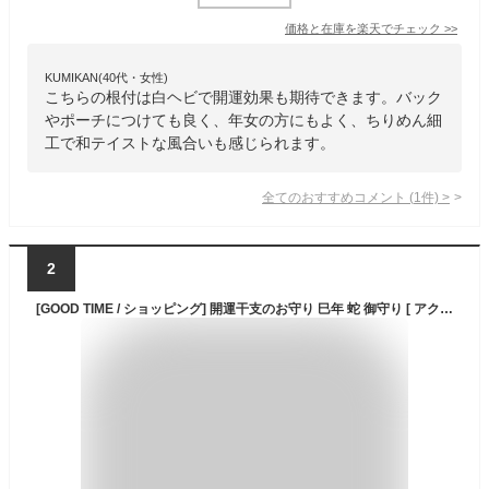
価格と在庫を
楽天
でチェック
>>
KUMIKAN(40代・女性)
こちらの根付は白ヘビで開運効果も期待できます。バック
やポーチにつけても良く、年女の方にもよく、ちりめん細
工で和テイストな風合いも感じられます。
全てのおすすめコメント
(
1
件)
>
2
[GOOD TIME / ショッピング] 開運干支のお守り 巳年 蛇 御守り [ アクリルタイプ ] 乙巳 きのとみ へび 令和7年 2025年 開運 根付 ストラップ 縁起物 招福 幸運 年賀 プレゼント (クリア（透明）)