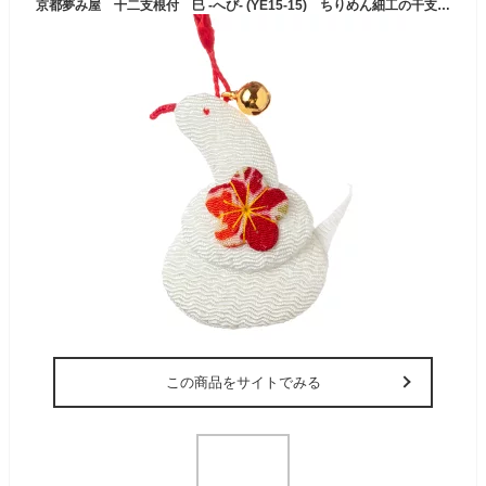
京都夢み屋 十二支根付 巳 -へび- (YE15-15) ちりめん細工の干支小物 Japanese zodiac accessory of crepe fabric
この商品をサイトでみる