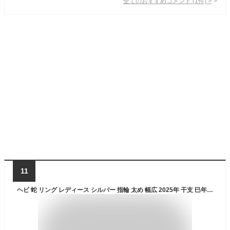
全てのおすすめコメント
(
1
件)
>
11
ヘビ 蛇 リング レディース シルバー 指輪 太め 幅広 2025年 干支 巳年 縁起物 お守り スネーク sv925 婚約指輪 ピンキーリング 人気 ジュエリー おしゃれ 誕生日 プレゼント 記念日 贈り物 普段 使い