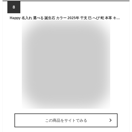
8
Happy 名入れ 選べる 誕生石 カラー 2025年 干支 巳 へび 蛇 本革 キーホルダー レディース 大人 かわいい 可愛い おしゃれ 女性 スワロフスキー キーリング ストラップ バッグ チャーム 車 鍵 縁起物 開運 グッズ アイテム 十二支 お正月 新年 巳年
この商品をサイトでみる