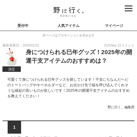
受付中
人気アイテム
マイページ
本ページはプロモーションを含みます
最終更新日：2025/01/21
312
View
12
コメント
身につけられる巳年グッズ！2025年の開
運干支アイテムのおすすめは？
決定
可愛くて身につけられる巳年グッズを探しています！干支にちなんだヘビ
のトートバッグやキーホルダーなど、お出かけ先で福を呼び込んでくれそ
うな縁起の良いものが欲しいです！2025年の開運干支アイテムのおすすめ
を教えてください！
野に行く。編集部
1