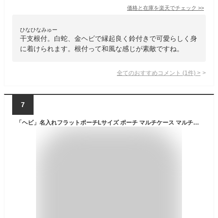
価格と在庫を
楽天
でチェック
>>
ひなひなみゅー
干支根付。白蛇、金ヘビで縁起良く鈴付きで可愛らしく身
に着けられます。根付って和風な感じが素敵ですね。
全てのおすすめコメント
(
1
件)
>
7
「ヘビ」名入れフラットポーチLサイズ ポーチ マルチケース マルチポーチ 小物入れ 収納 おもちゃバッグ クラッチバッグ 推し活 名入れ 名入れグッズ メンズ レディース オリジナル お揃い オーダーメイドアイテム 爬虫類 ピクトグラム