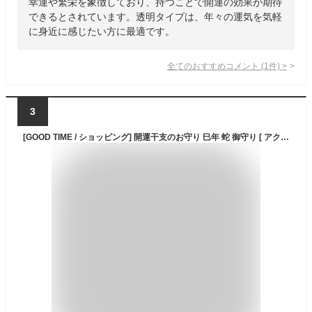
幸運や繁栄を象徴しており、持つことで開運の効果が期待
できるとされています。透明タイプは、年々の運気を気軽
に身近に感じたい方に最適です。
全てのおすすめコメント
(
1
件)
>
3
[GOOD TIME / ショッピング] 開運干支のお守り 巳年 蛇 御守り [ アクリルタイプ ] 乙巳 きのとみ へび 令和7年 2025年 開運 根付 ストラップ 縁起物 招福 幸運 年賀 プレゼント (白)