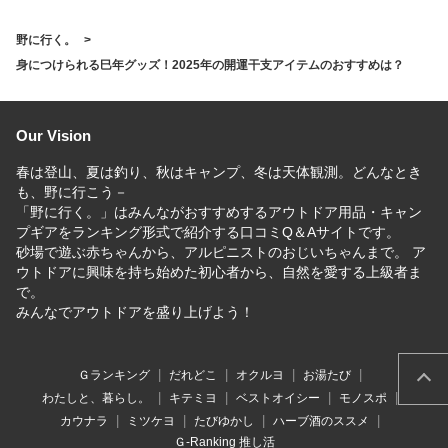
めは？
野に行く。
身につけられる巳年グッズ！2025年の開運干支アイテムのおすすめは？
Our Vision
春は登山、夏は釣り、秋はキャンプ、冬は天体観測。どんなとき
も、野に行こう－
「野に行く。」はみんながおすすめするアウトドア用品・キャン
プギアをランキング形式で紹介する口コミQ＆Aサイトです。
砂場で遊ぶ赤ちゃんから、アルピニストのおじいちゃんまで。 ア
ウトドアに興味を持ち始めた初心者から、自然を愛する上級者ま
で。
みんなでアウトドアを盛り上げよう！
Ｇランキング
だれどこ
オクルヨ
お湯たび
わたしと、暮らし。
キテミヨ
ベストオイシー
モノスポ
カウナラ
ミツケヨ
たびゆかし
ハーブ酒のススメ
Ｇ-Ranking 推し活