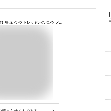
【平日12時迄当日出荷】登山パンツ トレッキングパンツ メンズ レディース 裏起毛 秋冬 防撥水 速乾通気 厚手 保温 ズボン ロングパンツ スキーウェア 防風防寒 登山用
の商品をサイトでみる