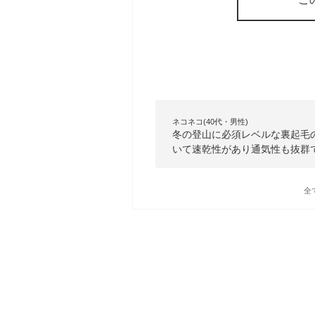
ネコネコ(40代・男性)
冬の登山に必須レベルな裏起毛
いて速乾性があり通気性も抜群
全