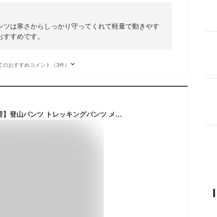
ンツは寒さからしっかり守ってくれて軽量で動きやす
おすすめです。
てのおすすめコメント（3件）
【平日12時迄当日出荷】登山パンツ トレッキングパンツ メンズ レディース 裏起毛 秋冬 防撥水 速乾通気 厚手 保温 ズボン ロングパンツ スキーウェア 防風防寒 登山用