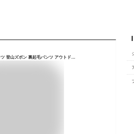
[FLYGAGA] 防寒パンツ 登山ズボン 裏起毛パンツ アウトドアパンツ ロングパン 長ズボン クライミングパンツ 防寒 防水 防風 通気 厚手 裏起毛 秋冬用 レディース (L, ブラック)