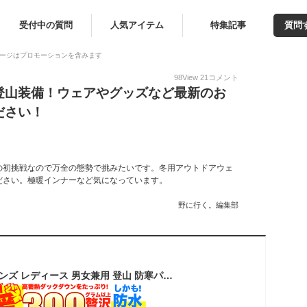
受付中の質問
人気アイテム
特集記事
質問
ージはプロモーションを含みます
98
View
21
コメント
登山装備！ウェアやグッズなど最新のお
ださい！
の初挑戦なので万全の態勢で挑みたいです。冬用アウトドアウェ
ださい。極暖インナーなど気になっています。
野に行く。編集部
ダウンパンツ 防水 メンズ レディース 男女兼用 登山 防寒パンツ 防寒 地震 防災 災害 対策 暖かい レインパンツ アウター ダウン パンツ アウトドア フィッシング 釣り 雪 雪かき 車中泊 野外 バイク キャンプ グッズ インナー 冬 ウミネコ スゴ暖 ブランド