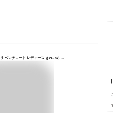
300円OFF★短納期あり ベンチコート レディース きれいめ 膝下 ベンチコート ジュニア フード付き 大人 女の子 160 冬 ベンチコート ジュニア スポーツ 体型カバー 大きいサイズ 防寒 ロングコート 中綿アウター ベンチコート 女の子 子供 おしゃれ 厚手 通勤 通学 送料無料