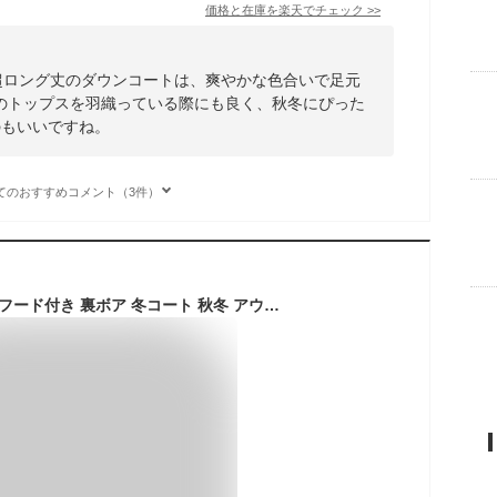
価格と在庫を
楽天
でチェック
>>
る超ロング丈のダウンコートは、爽やかな色合いで足元
のトップスを羽織っている際にも良く、秋冬にぴった
のもいいですね。
てのおすすめコメント（3件）
モッズコート 裏起毛 フード付き 裏ボア 冬コート 秋冬 アウター レディース 厚手 フード付き トレンチ コート ロング オーバーサイズ 大きいサイズ マウンテンパーカー ミリタリージャケット 通勤 カジュアル 黒