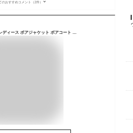
てのおすすめコメント（2件）
フリースジャケット レディース ボアジャケット ボアコート パーカー ブルゾン 軽量 もこもこ 無地 防寒 保温 秋冬 体型カバー ゆったり アウター