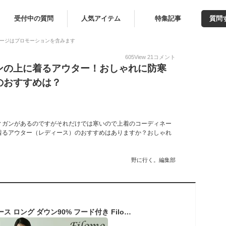
受付中の質問
人気アイテム
特集記事
質問
ージはプロモーションを含みます
605
View
21
コメント
ンの上に着るアウター！おしゃれに防寒
のおすすめは？
ィガンがあるのですがそれだけでは寒いので上着のコーディネー
着るアウター（レディース）のおすすめはありますか？おしゃれ
野に行く。編集部
ダウンコート レディース ロング ダウン90% フード付き Filomo 100cm ダウン コート 超ロング丈 ロングコート ロング丈コート ブラック 冬 アウター ギフト プレゼント 5F (2499r)