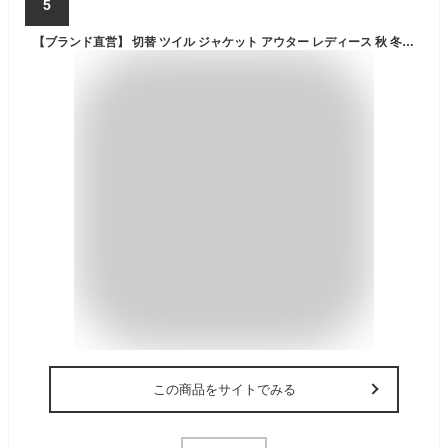
5
【ブランド直営】 切替 ツイル ジャケット アウター レディース 秋 冬 春 羽織り 異素材 軽アウター カジュアル シンプル 前開き フードなし ママ KRIFF MAYER LADYS クリフメイヤー レディース【2024FW】
この商品をサイトでみる