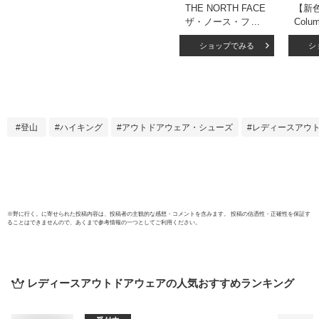
THE NORTH FACE
【新
ザ・ノース・フェイ
Colu
ス NPW12306
ア ウ
ショップでみる
シ
VENTURE JACKET
ザボナ
(レディース) ベンチ
ット 
ャー ジャケット ナ
ザボナ
イロン マウンテン
乾 U
パーカー 登山 撥水
防止 
防風 携帯 パッカブ
ウン
登山
ハイキング
アウトドアウェア・シューズ
レディースアウ
ル ジャケット アウ
ナイ
ター スポーツ アウ
マン
トドア レディース
XR91
10カラー 国内正規
2025SS
※
野に行く。
に寄せられた投稿内容は、投稿者の主観的な感想・コメントを含みます。 投稿の信憑性・正確性を保証す
ることはできませんので、あくまで参考情報の一つとしてご利用ください。
レディースアウトドアウェア
の人気おすすめランキング