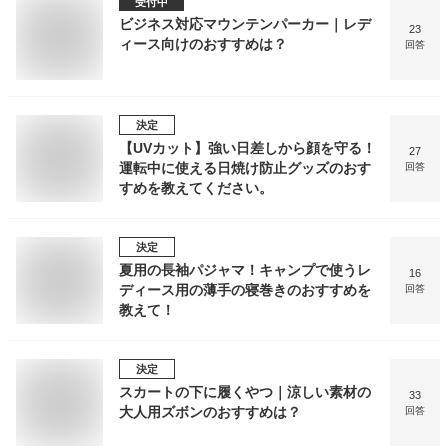
受付中
ビジネス対応マウンテンパーカー｜レデ
23
ィース向けのおすすめは？
回答
決定
【UVカット】強い日差しから顔を守る！
27
運転中に使える日焼け防止グッズのおす
回答
すめを教えてください。
決定
夏用の長袖パジャマ！キャンプで使うレ
16
ディース用の薄手の寝巻きのおすすめを
回答
教えて！
決定
スカートの下に履くやつ｜涼しい素材の
33
大人用ズボンのおすすめは？
回答