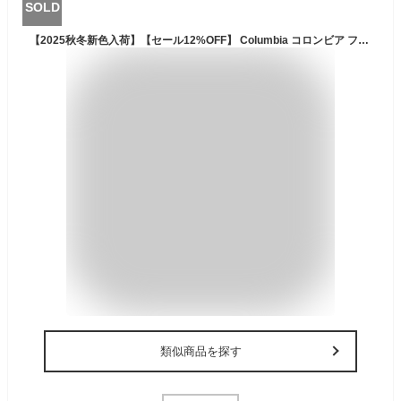
SOLD
【2025秋冬新色入荷】【セール12%OFF】 Columbia コロンビア フリース裏地 中綿ジャケット ロマビスタフーディー メンズ レディース リニューアル アウター 登山 防寒 保温 アウトドア キャンプ 釣り ストリート XM4292
類似商品を探す