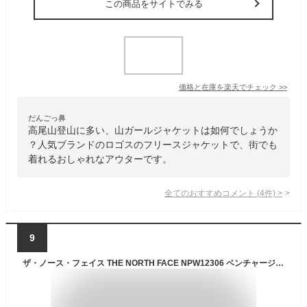
この商品をサイトでみる
価格と在庫を
楽天
でチェック
>>
だんごっ鼻
高尾山登山に多い、山ガールジャケットは如何でしょうか
？人気ブランドのロゴスのフリースジャケットで、街でも
着れるおしゃれなアウターです。
全てのおすすめコメント
(
4
件)
>
9
ザ・ノース・フェイス THE NORTH FACE NPW12306 ベンチャージャケット レディース VENTURE JACKET ウインドブレーカー マウンテンパーカー アウトドア アウター ウィメンズ 女性 防水 撥水 防風 軽量 6カラー 国内正規 20%OFF セール