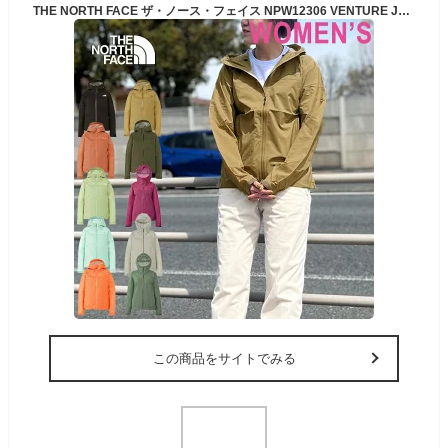
THE NORTH FACE ザ・ノース・フェイス NPW12306 VENTURE JACKET (レディース) ベンチャー ジャケット ナイロン マウンテンパーカー 登山 撥水 防風 携帯 パッカブル ジャケット アウター スポーツ アウトドア レディース 10カラー 国内正規 2025SS
この商品をサイトでみる