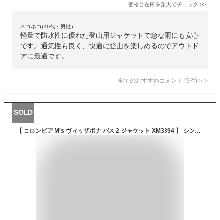
価格と在庫を
楽天
でチェック
>>
ネコネコ(40代・男性)
軽量で防水性に優れた登山用ジャケットで急な雨にも安心
です。通気性も良く、快適に登山を楽しめるのでアウトド
アに最適です。
全てのおすすめコメント
(
9
件)
>
SOLD
【 コロンビア M's ヴィッザボナ パス 2 ジャケット XM3394 】 シンプルなデザイン 汎用性 撥水 オムニシールド オムニシェイド 低山ハイキング トレッキング レギュラーフィット クライミングギア クライミング用品 登山 登山用品 送料無料