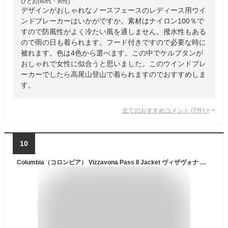
ひとお(60代・男性)
デザインがおしゃれなノースフェースのレディース用ウイ
ンドブレーカーはいかがですか。素材はナイロン100％で
すので防風性がよく冷たい風を通しません。撥水性もある
ので雨の日も着られます。フード付きですので必要な時に
被れます。色は4色から選べます。この中でケルプタンが
おしゃれで女性に似合うと思いました。このウインドブレ
ーカーでしたら高尾山登山で着られますのでおすすめしま
す。
全てのおすすめコメント
(
7
件)
>
10
Columbia（コロンビア） Vizzavona Pass II Jacket ヴィザヴォナ パス 2 ジャケット マウンテン パーカー メンズ レディース 2024 アウトドア アウター マンパ ウインドブレーカー 撥水 濡れない 紫外線 対策 山登り 登山 フェス キャンプ フード シェル 【XE9226】