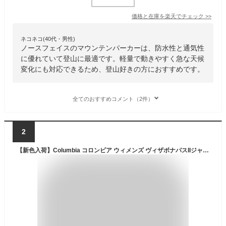
価格と在庫を
楽天
でチェック
>>
ネコネコ(40代・男性)
ノースフェイスのマウンテンパーカーは、防水性と通気性
に優れていて登山に最適です。軽量で動きやすく急な天候
変化にも対応できるため、登山好きの方におすすめです。
全てのおすすめコメント（2件）
2
【新色入荷】Columbia コロンビア ウィメンズ ヴィザボナパスIIジャケット レディース ビザボナ 撥水 防汚 速乾 UVカット 紫外線防止 UPF50 軽量 マウンテンパーカー ナイロンジャケット マンパ アウター XR9170