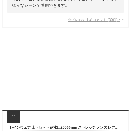
様々なシーンで着用できます。
全てのおすすめコメント
(
30
件)
>
11
レインウェア 上下セット 耐水圧20000mm ストレッチ メンズ レディース レインコート レインスーツ マウンテンジャケット カッパ 雨合羽 雨具 通勤 通学 自転車 ゴルフ ランニング 大きいサイズ 快適 おしゃれ NASR-310 NASR-315