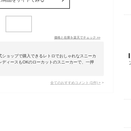
価格と在庫を
楽天
でチェック
>>
式ショップで購入できるレトロでおしゃれなスニーカ
レディースもOKのローカットのスニーカーで、一押
全てのおすすめコメント
(
1
件)
>