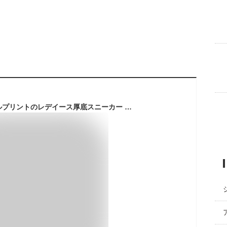
[デシグアル] アニマルプリントのレデイース厚底スニーカー マルチ 41