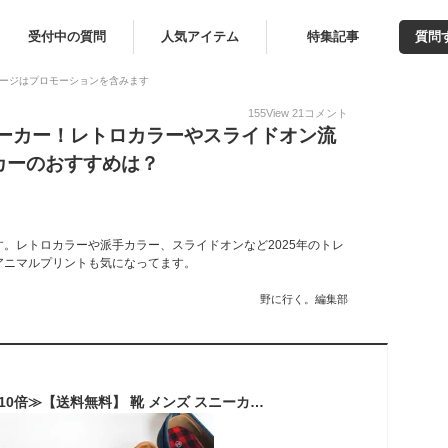
受付中の質問
人気アイテム
特集記事
質問
ージはプロモーションを含みます
155
View
21
コメント
ニーカー！レトロカラーやスライドオン流
カーのおすすめは？
。レトロカラーや派手カラー、スライドオンなど2025年のトレ
アニマルプリントも気になってます。
野に行く。編集部
≪期間限定■ポイント10倍≫【送料無料】 靴 メンズ スニーカー カジュアルシューズ 大人 キャンバス メンズシューズ メンズスニーカー デッキシューズ 軽量 men's sneaker 人気 靴/2025新作 春夏 新生活