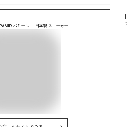
【公式】 パトリック PAMIR パミール ｜ 日本製 スニーカー シューズ 靴 ユニセックス メンズ レディース ｜ ローカット カジュアル シンプル おしゃれ きれいめ ホワイト ベージュ グリーン 白
の商品をサイトでみる