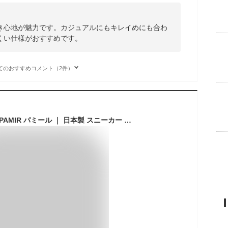
き心地が魅力です。カジュアルにもキレイめにも合わ
くい仕様がおすすめです。
てのおすすめコメント（2件）
【公式】 パトリック PAMIR パミール ｜ 日本製 スニーカー シューズ 靴 ユニセックス メンズ レディース｜ ローカット カジュアル シンプル おしゃれ ビジネス ドライビング ホワイト ブラック ネイビー ブラウン 白 黒