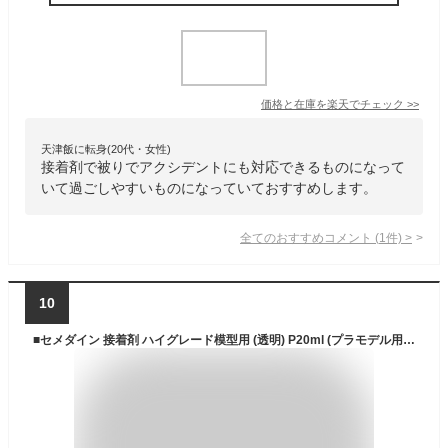
価格と在庫を
楽天
でチェック
>>
天津飯に転身(20代・女性)
接着剤で被りでアクシデントにも対応できるものになって
いて過ごしやすいものになっていておすすめします。
全てのおすすめコメント
(
1
件)
>
10
■セメダイン 接着剤 ハイグレード模型用 (透明) P20ml (プラモデル用)CA-089〔品番:CA089〕【7928599:0】[店頭受取不可]