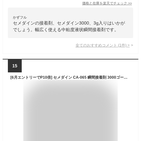
価格と在庫を
楽天
でチェック
>>
かずフル
セメダインの接着剤、セメダイン3000、3g入りはいかが
でしょう。幅広く使える中粘度液状瞬間接着剤です。
全てのおすすめコメント
(
1
件)
>
15
[6月エントリーでP10倍] セメダイン CA-065 瞬間接着剤 3000ゴールドゼリー状 3g 透明 クリア強力 液ダレ防止 タレない しみこまない DIY ハンドメイド クラフト ホビー 補修材 修理 リペア 日曜大工 模型工作 | リフォーム 趣味 リメイク リノベーション 大工