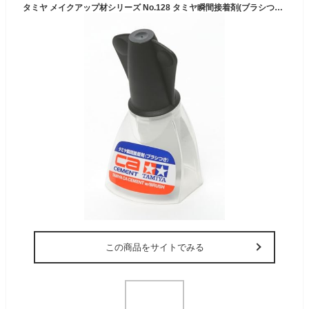
タミヤ メイクアップ材シリーズ No.128 タミヤ瞬間接着剤(ブラシつき) 5g 模型用接着剤 87128
この商品をサイトでみる