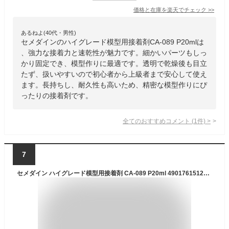
価格と在庫を
楽天
でチェック
>>
あるねよ(40代・男性)
セメダインのハイグレード模型用接着剤CA-089 P20mlは
、強力な接着力と速乾性が魅力です。細かいパーツもしっ
かり固定でき、模型作りに最適です。透明で乾燥後も目立
たず、扱いやすいので初心者から上級者まで安心して使え
ます。長持ちし、耐久性も高いため、精密な模型作りにぴ
ったりの接着剤です。
全てのおすすめコメント
(
1
件)
>
7
セメダイン ハイグレード模型用接着剤 CA-089 P20ml 4901761512602 (803852)