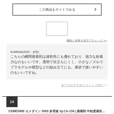
この商品をサイトでみる
価格と在庫を
楽天
でチェック
>>
KUMIKAN(40代・女性)
こちらの瞬間接着剤は速乾性にも優れており、強力な粘着
力なのもいいです。透明で目立ちにくく、小さなノズルで
プラモデルや模型などの組み立てにも。液状で使いやすい
のもいいですね。
全てのおすすめコメント
(
1
件)
>
14
CEMEDINE セメダイン 3000 多用途 3g CA-156 | 接着剤 中粘度液状瞬間接着剤 幅広い 素材 接着 多用途 スタンドタイプ アクセサリー 小物 プラモデル 金属 模型 陶磁器 置物 接着