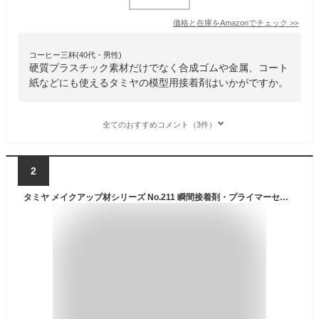
価格と在庫を
Amazon
でチェック
>>
コーヒー三杯(40代・男性)
硬質プラスチック素材だけでなく合成ゴムや金属、コート
紙などにも使えるタミヤの模型用接着剤はいかがですか。
全てのおすすめコメント（3件）
2
タミヤ メイクアップ材シリーズ No.211 瞬間接着剤・プライマーセット PP/PE/POM/EVA 各3g 模型用接着剤 87211