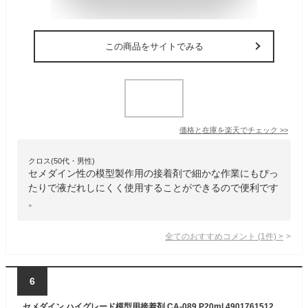
この商品をサイトでみる
価格と在庫を
楽天
でチェック
>>
クロス(50代・男性)
セメダイン性の模型製作用の接着剤で細かな作業にもぴっ
たりで液だれしにくく使用することができるので便利です
。
全てのおすすめコメント
(
1
件)
>
6
セメダイン ハイグレード模型用接着剤 CA-089 P20ml 4901761512602 (803852)