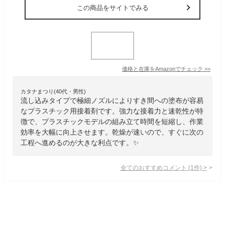
この商品をサイトでみる
価格と在庫を
Amazon
でチェック
>>
カタナまつり(40代・男性)
流し込みタイプで極細ノズルによりすき間への塗布が容易
なプラスチック用接着剤です。強力な接着力と速乾性が特
徴で、プラスチックモデルの組み立て時間を短縮し、作業
効率を大幅に向上させます。乾燥が速いので、すぐに次の
工程へ進めるのが大きな利点です。✨
全てのおすすめコメント
(
1
件)
>