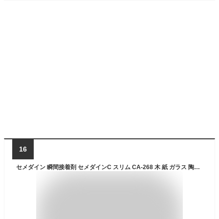
16
セメダイン 瞬間接着剤 セメダインC スリム CA-268 木 紙 ガラス 陶磁器 学校 工作 模型 手芸 セルロース系接着剤 制作 補修用 透明 乾きが速い