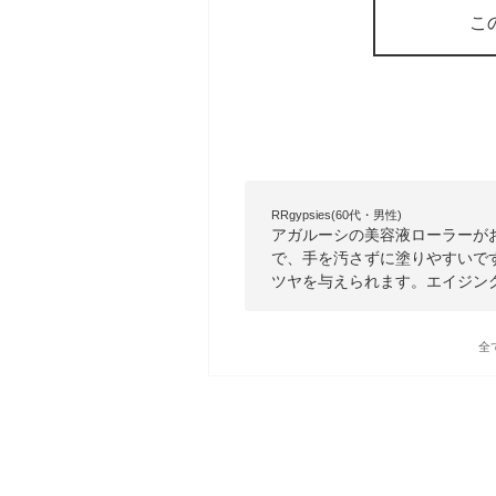
こ
RRgypsies(60代・男性)
アガルーシの美容液ローラーが
で、手を汚さずに塗りやすいで
ツヤを与えられます。エイジン
全