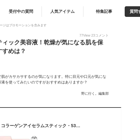
受付中の質問
人気アイテム
特集記事
質問
ージはプロモーションを含みます
77
View
23
コメント
ティック美容液！乾燥が気になる肌を保
すすめは？
で肌がカサカサするのが気になります。特に目元や口元が気にな
容液を使ってみたいのですがおすすめはありますか？
野に行く。編集部
[コスメSALE+][リル] コラーゲンアイセラムスティック・53732 コスメ cosme 【SKINCARE】RiRe リル セラム セラムスティック 美容液 目元ケア コラーゲン 弾力ケア 整肌 スチールローラー 低刺激 敏感肌 水分 保湿 ハリケア 韓国コスメ