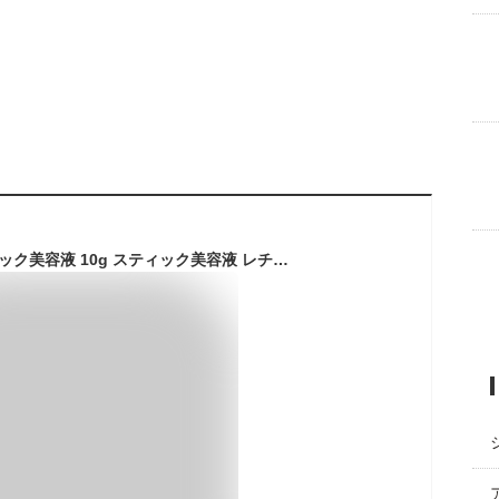
STアガルーシ スティック美容液 10g スティック美容液 レチノール 韓国コスメ 美容液スティック 保湿バーム 目元 口元 保湿 乾燥 美容液 マルチバーム 保湿 乾燥 対策