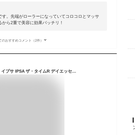
です。先端がローラーになっていてコロコロとマッサ
るから2重で美容に効果バッチリ！
てのおすすめコメント（2件）
【リニューアル発売】イプサ IPSA ザ・タイムR デイエッセンススティックe 9.2g