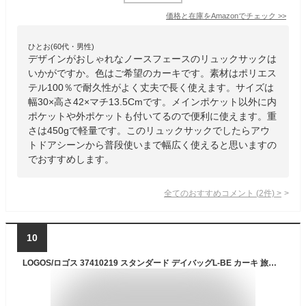
価格と在庫を
Amazon
でチェック
>>
ひとお(60代・男性)
デザインがおしゃれなノースフェースのリュックサックは
いかがですか。色はご希望のカーキです。素材はポリエス
テル100％で耐久性がよく丈夫で長く使えます。サイズは
幅30×高さ42×マチ13.5Cmです。メインポケット以外に内
ポケットや外ポケットも付いてるので便利に使えます。重
さは450gで軽量です。このリュックサックでしたらアウ
トドアシーンから普段使いまで幅広く使えると思いますの
でおすすめします。
全てのおすすめコメント
(
2
件)
>
10
LOGOS/ロゴス 37410219 スタンダード デイバッグL-BE カーキ 旅行 29L PCポケット ペンホルダ 撥水加工 収納 メッシュ キーフック A4 背面ファスナー バックパック リュックサック トレッキング デイパック 旅行 アウトドア