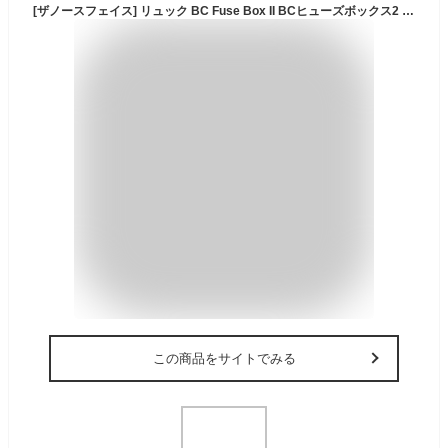
[ザノースフェイス] リュック BC Fuse Box II BCヒューズボックス2 NM82255 ユニセックス カーキストーン/ニュートープグリーン
この商品をサイトでみる