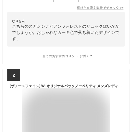
価格と在庫を
楽天
でチェック
>>
なりきん
こちらのスカンジナビアンフォレストのリュックはいかが
でしょうか。おしゃれなカーキ色で落ち着いたデザインで
す。
全てのおすすめコメント（2件）
2
[ザノースフェイス] WLオリジナルパックノーベリティ メンズレディース WL ORIGINAL PACK NOVELTY FOR UNISEX (カーキ(KHK)) [並行輸入品]