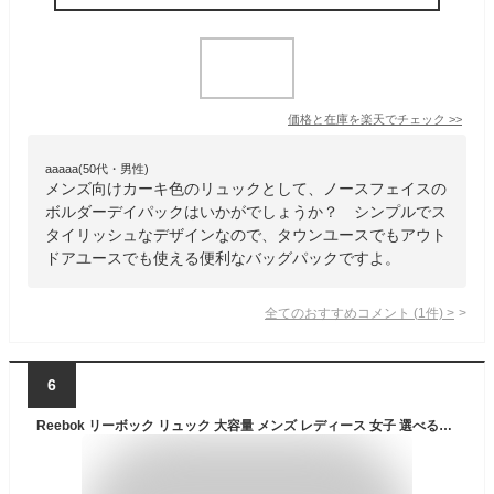
価格と在庫を
楽天
でチェック
>>
aaaaa(50代・男性)
メンズ向けカーキ色のリュックとして、ノースフェイスの
ボルダーデイパックはいかがでしょうか？ シンプルでス
タイリッシュなデザインなので、タウンユースでもアウト
ドアユースでも使える便利なバッグパックですよ。
全てのおすすめコメント
(
1
件)
>
6
Reebok リーボック リュック 大容量 メンズ レディース 女子 選べるロゴ 通学 軽量 大容量 25L スポーツリュック リュックサック おしゃれ 旅行 登山 アウトドア ブランド おしゃれ 高校生 黒 カーキ スポーツリュック ビジネスリュック karlas別注