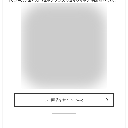
[ザノースフェイス] リュック メンズ リュックサック A4対応 バックパック ポリエステル ブランド ホワイトレーベル WHITE LABEL オリジナル パック ORIGINAL PACK Sサイズ (KHAKI/カーキ) [並行輸入品]
この商品をサイトでみる