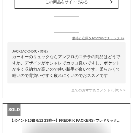
この商品をサイトでみる
価格と在庫を
Amazon
でチェック
>>
JACKJACK(40代・男性)
カーキーのリュックならアンブロのコチラの商品はどうで
すか、デザインがオシャレでカッコ良いですし、ポケット
が多く収納力が高いので使い勝手が良いです、柔らかくて
軽いので背負いやすく疲れにくいのでおススメです
全てのおすすめコメント
(
3
件)
>
SOLD
【ポイント10倍 6/12 23時〜】FREDRIK PACKERS (フレドリックパッカーズ) オックスナイロン デイパック リュック マザーズバッグ 210D DAY PACK TIPI メンズ レディース 通学 ブラック ベージュ カーキ