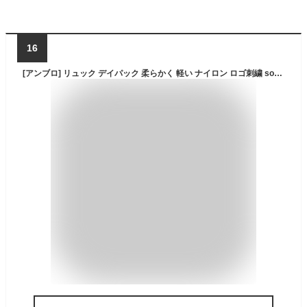
16
[アンブロ] リュック デイパック 柔らかく 軽い ナイロン ロゴ刺繍 sonny リュックサック（Khaki/カーキ）