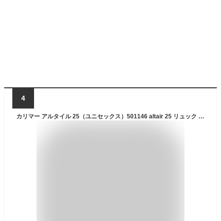
4
カリマー アルタイル 25（ユニセックス）501146 altair 25 リュック バックパック 登山 トレッキング ハイキング デイハイク ライトハイク アウトドア（0520）コヨーテ（1000）シルバー（8600）オリーブ（9000）ブラック ブラウン 茶色 カーキ