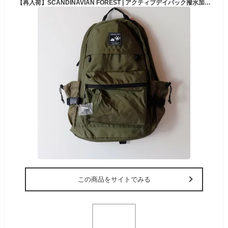
【再入荷】SCANDINAVIAN FOREST | アクティブデイパック撥水加工 (khaki) | 送料無料 バッグ 鞄 リュック スウェーデン スカンジナビアンフォレスト
この商品をサイトでみる