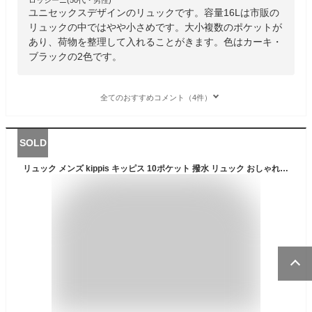
ユニセックスデザインのリュックです。容量16Lは市販の
リュックの中ではやや小さめです。大小複数のポケットが
あり、荷物を整理して入れることがきます。色はカーキ・
ブラックの2色です。
全てのおすすめコメント（4件）
SOLD
リュック メンズ kippis キッピス 10ポケット 撥水 リュック おしゃれ 大容量 B5 通学用 リュックサック 撥水加工 ナイロン リュック 通勤用 A4 デイパック 高校生 大学生 黒 ブラック カーキ グレー イエロー ミニリュック 多ポケット 多収納 バレンタイン プレゼント