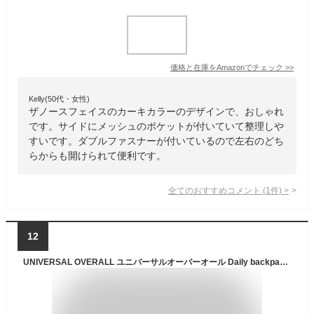
価格と在庫を
Amazon
でチェック
>>
Kelly(50代・女性)
ザノースフェイスのカーキカラーのデザインで、おしゃれ
です。サイドにメッシュのポケットが付いていて整理しや
すいです。ダブルファスナーが付いているので左右のどち
らからも開けられて便利です。
全てのおすすめコメント
(
1
件)
>
12
UNIVERSAL OVERALL ユニバーサルオーバーオール Daily backpack メンズ/レディース ベージュ/ブラック/カーキ 33L OS UVO-119【バックパック デイバッグ リュック バッグ 大容量 大型 CORDURA コーデュラ 耐久 撥水 おしゃれ ブランド アメカジ ワーク 茶色 黒】