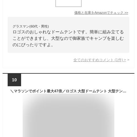
価格と在庫を
Amazon
でチェック
>>
グラスマン(60代・男性)
ロゴスのおしゃれなドームテントです。簡単に組み立てる
ことができますし、大型なので御家族でキャンプを楽しむ
のにぴったりですよ。
全てのおすすめコメント
(
1
件)
>
10
＼マラソンでポイント最大47倍／ロゴス 大型ドームテント 大型テント テント LOGOS どんぐり PANELドーム 290-BC 71203003 送料無料★LW