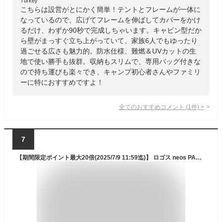
Turkey
こちらは設営がとにかく簡単！テントとフレームが一体に
なっているので、広げてフレームを伸ばしてカバーをかけ
るだけ、わずか90秒で完成しちゃいます。キャビン型だか
ら壁がまっすぐ立ち上がっていて、家族6人でもゆったり
過ごせる広さも魅力的。防水仕様、難燃＆UVカットの生
地で使い勝手も抜群。収納もスリムで、専用バッグ付きな
ので持ち運びも楽々でき、キャンプ初心者さんやファミリ
ーに特におすすめですよ！
全てのおすすめコメント
(
1
件)
>
7
【期間限定ポイント最大20倍(2025/7/9 11:59迄)】 ロゴス neos PANELオーニングプラトーXLセット-BB 71208008