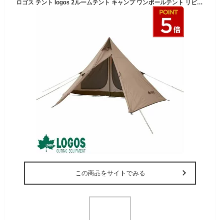
ロゴス テント logos 2ルームテント キャンプ ワンポールテント リビングスペース タープ 寝室 インナーテント フライシート 収納バッグ ソロキャン UVカット アウトドア Tradcanvas Tepee 2ルーム 300-BB 71805611 4981325501853
この商品をサイトでみる