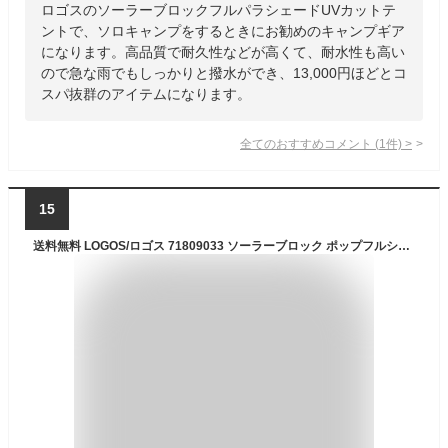
ロゴスのソーラーブロックフルパラシェードUVカットテ
ントで、ソロキャンプをするときにお勧めのキャンプギア
になります。高品質で耐久性などが高くて、耐水性も高い
ので急な雨でもしっかりと撥水ができ、13,000円ほどとコ
スパ抜群のアイテムになります。
全てのおすすめコメント
(
1
件)
>
15
送料無料 LOGOS/ロゴス 71809033 ソーラーブロック ポップフルシェルター ポップアップテント ポップアップシェルター 簡単テント 雨よけ 日よけ サンシェードキャンプ用品 アウトドア バーベキュー 庭遊び 遊具 あす楽対応 お買い物マラソン 開催