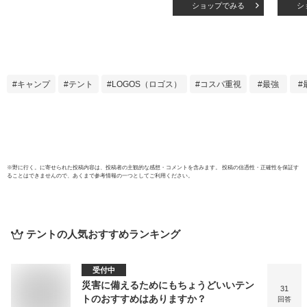
ショップでみる
シ
ント リビングスペ
コン
ース タープ 寝室 イ
れ 日
ンナーテント フラ
軽量 
イシート 収納バッ
クロー
グ ソロキャン UVカ
レジャ
ット アウトドア
ッグ
キャンプ
テント
LOGOS（ロゴス）
コスパ重視
最強
Tradcanvas Tepee
ック 
2ルーム 300-BB
ェード
71805611
71805
4981325501853
49813
※
野に行く。
に寄せられた投稿内容は、投稿者の主観的な感想・コメントを含みます。 投稿の信憑性・正確性を保証す
ることはできませんので、あくまで参考情報の一つとしてご利用ください。
テント
の人気おすすめランキング
受付中
災害に備えるためにもちょうどいいテン
31
トのおすすめはありますか？
回答