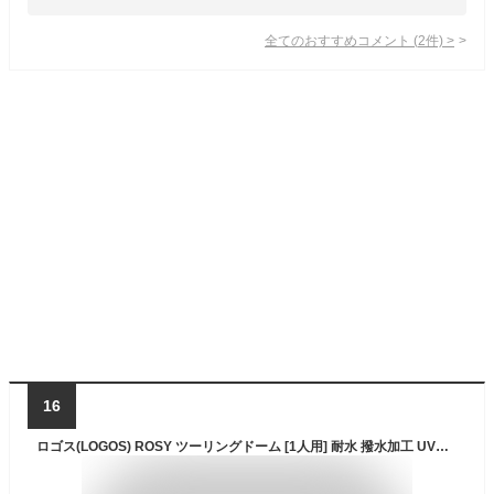
全てのおすすめコメント
(
2
件)
>
16
ロゴス(LOGOS) ROSY ツーリングドーム [1人用] 耐水 撥水加工 UVカット加工 キャリーバッグ付き