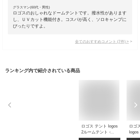
グラスマン(60代・男性)
ロゴスのおしゃれなドームテントです。撥水性があります
し、ＵＶカット機能付き。コスパが高く、ソロキャンプに
ぴったりですよ。
全てのおすすめコメント
(
7
件)
>
ランキング内で紹介されている商品
ロゴス テント logos
ロゴス
2ルームテント キャ
log
ンプ ワンポールテ
ウト