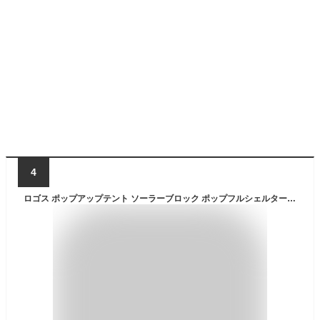
4
ロゴス ポップアップテント ソーラーブロック ポップフルシェルター 71809033 アウトドア シェルター キャンプ 遮光 UVカット 海 海水浴 プール