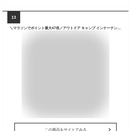
13
＼マラソンでポイント最大47倍／アウトドア キャンプ インナーテント オクタゴン専用 吊り下げ式 居住スペース LOGOS オクタゴン インナーテント-BB（GB＆neos用）71459302 ロゴス 送料無料【SP】
この商品をサイトでみる