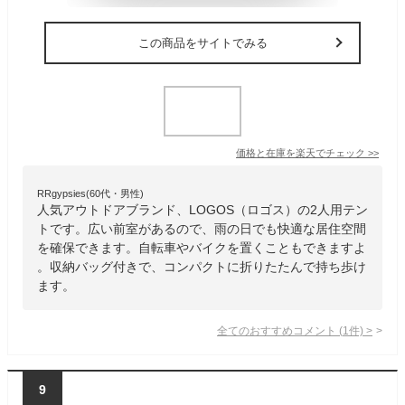
この商品をサイトでみる
価格と在庫を
楽天
でチェック
>>
RRgypsies(60代・男性)
人気アウトドアブランド、LOGOS（ロゴス）の2人用テン
トです。広い前室があるので、雨の日でも快適な居住空間
を確保できます。自転車やバイクを置くこともできますよ
。収納バッグ付きで、コンパクトに折りたたんで持ち歩け
ます。
全てのおすすめコメント
(
1
件)
>
9