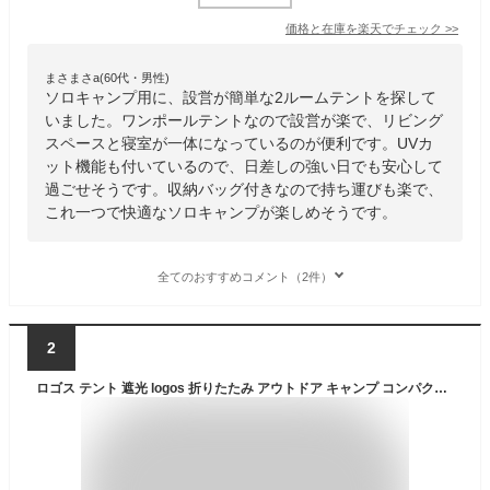
価格と在庫を
楽天
でチェック
>>
まさまさa(60代・男性)
ソロキャンプ用に、設営が簡単な2ルームテントを探して
いました。ワンポールテントなので設営が楽で、リビング
スペースと寝室が一体になっているのが便利です。UVカ
ット機能も付いているので、日差しの強い日でも安心して
過ごせそうです。収納バッグ付きなので持ち運びも楽で、
これ一つで快適なソロキャンプが楽しめそうです。
全てのおすすめコメント（2件）
2
ロゴス テント 遮光 logos 折りたたみ アウトドア キャンプ コンパクト おしゃれ 日よけ UVカット 軽量 シェード フルクローズ 幅200cm レジャー 海 収納バッグ ソーラーブロック Q-TOP フルシェード-BA 71805581 4981325536428