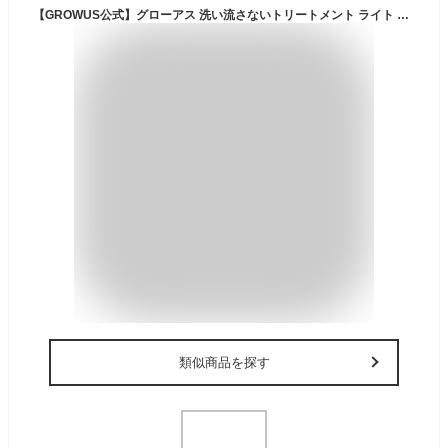
【GROWUS公式】グローアス 洗い流さないトリートメント ライト 250ml 水分たっぷりトリートメント シリコーンフリーで低刺激 ヘアケア トリートメント ヘアミスト 韓国コスメ ヘアオイル 髪質改善 乾いた髪
類似商品を探す