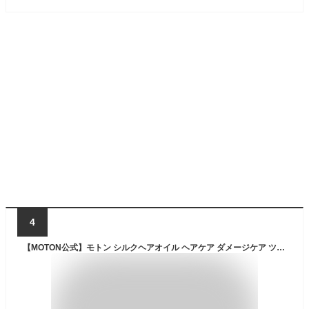
4
【MOTON公式】モトン シルクヘアオイル ヘアケア ダメージケア ツヤ髪 ベタつかない うるおい 保湿 しっとり韓国コスメ 香水 フレグランス ギフトセット プレゼント