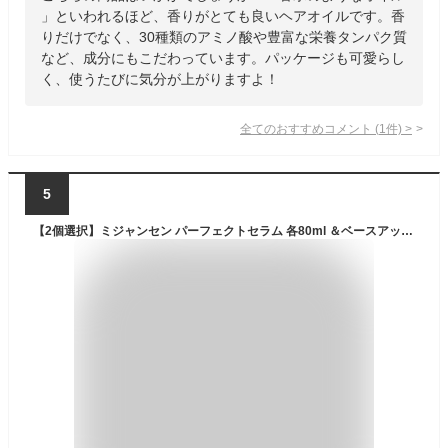
」といわれるほど、香りがとても良いヘアオイルです。香
りだけでなく、30種類のアミノ酸や豊富な栄養タンパク質
など、成分にもこだわっています。パッケージも可愛らし
く、使うたびに気分が上がりますよ！
全てのおすすめコメント
(
1
件)
>
5
【2個選択】ミジャンセン パーフェクトセラム 各80ml ＆ベースアップ エッセンス 200ml または【4個選択】 HAIBURR(ヘバー) ヘアオイル エリクサー セラム 各100ml (流さないトリートメント) ダメージ ヘアオイル 韓国コスメ【海外通販】