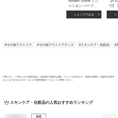
Miseen Scene ミジ
【P1
ャンセン パーフェ
で】【
クト セラム 5種 各
式】
ショップでみる
シ
80ml ヘアオイル ダ
リペ
メージケア 単品 正
ス（
規品 韓国コスメ
国ヘア
ア 濃
薔薇 
コー
その他アウトドア
その他アウトドアグッズ
スキンケア・化粧品
ューム
人気 
レゼン
級感 
スメ
※
野に行く。
に寄せられた投稿内容は、投稿者の主観的な感想・コメントを含みます。 投稿の信憑性・正確性を保証す
ることはできませんので、あくまで参考情報の一つとしてご利用ください。
スキンケア・化粧品
の人気おすすめランキング
決定