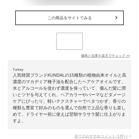
この商品をサイトでみる
価格と在庫を
楽天
でチェック
>>
Turkey
人気韓国ブランドKUNDALの15種類の植物由来オイルと高
濃度のマカデミア種子油を配合したヘアケアオイルです。
水とアルコールを使わず濃度を保っていて、傷んだ髪に潤
いとツヤを与えてくれ、ヘアカラーやパーマなどダメージ
ケアにぴったり。軽いテクスチャーでベタつかず、香りの
種類も豊富で好みのものを選んで自然で上品な香りも楽し
めて、ドライヤー前に使えば翌朝サラサラ髪に仕上がりま
すよ。
全てのおすすめコメント
(
1
件)
>