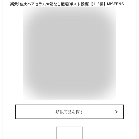
楽天1位★ヘアセラム★箱なし配送[ポスト投函]【1~3個】MISEENSCENE PERFECT SERUM [SUPERRICH] 80ml【正規品】TWICE モモちゃんお気に入り aespa ミジャンセン オリジナル ヘアケア エッセンス セラム 洗い流さない オイル ヘアオイル ダメージケア さらさら 髪
類似商品を探す