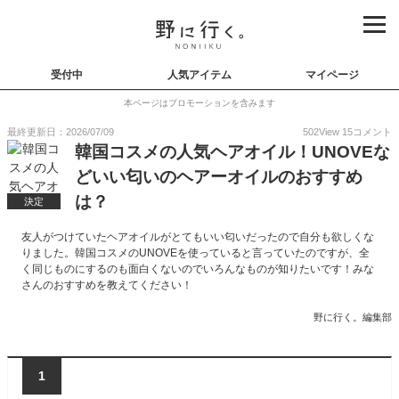
受付中
人気アイテム
マイページ
本ページはプロモーションを含みます
最終更新日：2026/07/09
502
View
15
コメント
韓国コスメの人気ヘアオイル！UNOVEな
どいい匂いのヘアーオイルのおすすめ
は？
決定
友人がつけていたヘアオイルがとてもいい匂いだったので自分も欲しくな
りました。韓国コスメのUNOVEを使っていると言っていたのですが、全
く同じものにするのも面白くないのでいろんなものが知りたいです！みな
さんのおすすめを教えてください！
野に行く。編集部
1