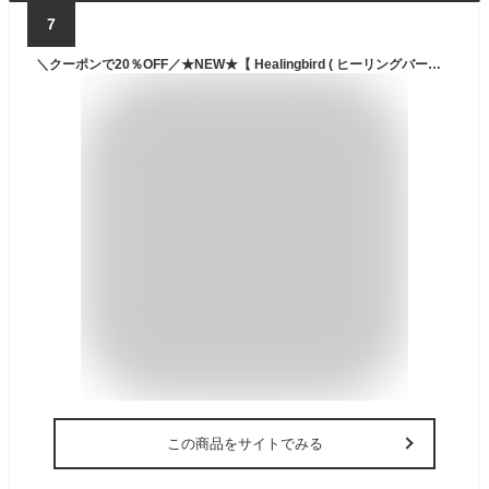
7
＼クーポンで20％OFF／★NEW★【 Healingbird ( ヒーリングバード ) 公式 】 リバイブ リペア ヘア オイル ・ ウルトラ プロテイン ヘア オイル ｜ 流さない ダメージ ケア 簡単 いい香り 毛先 べたつかない サラサラ
この商品をサイトでみる