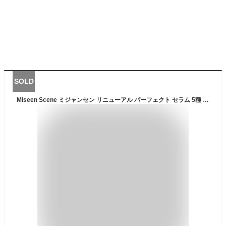
SOLD
Miseen Scene ミジャンセン リニューアル パーフェクト セラム 5種 各80ml ヘアオイル ダメージケア 単品 正規品 韓国コスメ