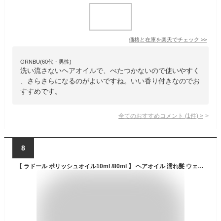
価格と在庫を
楽天
でチェック
>>
GRNBU(60代・男性)
洗い流さないヘアオイルで、べたつかないので使いやすく
、さらさらになるのがよいですね。いい香り付きなのでお
すすめです。
全てのおすすめコメント
(
1
件)
>
8
【 ラドール ポリッシュオイル10ml /80ml 】 ヘアオイル 濡れ髪 ウェットスタイ リング 韓国ヘアオイル プレゼント ギフト 送料無料 LADOR公式