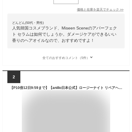
価格と在庫を
楽天
でチェック
>>
どんどん(50代・男性)
人気韓国コスメブランド、Miseen Sceneのアパーフェク
ト セラムは如何でしょうか。ダメージケアができるいい
香りのヘアオイルなので、おすすめですよ！
全てのおすすめコメント（5件）
2
【P10倍12日9:59まで】【anillo日本公式】ロージーナイト リペアヘアエッセンス（ヘアオイル）韓国ヘア 修復 集中ケア 濃密 ローズ バラ 薔薇 香り ヘアケア コーティング パフューム ツヤ 敏感肌 人気 女性 ギフト プレゼント ギフト 高級感 誕生日 韓国コスメ アニーロ