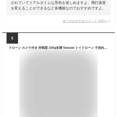
されていてリアルタイムな景色を楽しめますよ。飛行速度
を変えることができるなど多機能なのでおすすめですよ。
全てのおすすめコメント
(
1
件)
>
5
ドローン カメラ付き 対戦型 100g未満 Tomzon トイドローン 子供向け 初心者 室内 バッテリー3個 1080Pカメラ 手投げ離陸 軌跡飛行モード 宙返り サークル飛行 高速回転 誕生日 プレゼント A24W 国内認証済み 24ケ月保証付 ブラック