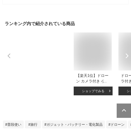
ランキング内で紹介されている商品
【楽天1位】ドロー
ドロー
ン カメラ付き 小型
ラ付
100g 8K二重カメラ
初心者
ショップでみる
シ
高画質HD ドローン
角カメ
初心者向け 折り畳
4K 
み式 屋外 空撮 小型
き 高
子供 マホで操作可
間40分
高度維持 WIFI FPV
たみ
リアルタイム 人気
制御 
普段使い
旅行
ガジェット・バッテリー・電化製品
ドローン
プレゼン ギフト お
オを