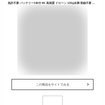
免許不要 バッテリー3本付 8K 高画質 ドローン 100g未満 登録不要 申請不要 収納バック ケース 飛行機 カメラ付 空撮 動画 高性能 航空写真 コンパクト 室外 屋外 スマホ操作 人気 小型 軽量 100g以下 子ども 大人 かっこいい おもちゃ プレゼント XD1
この商品をサイトでみる