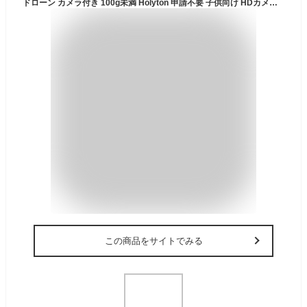
ドローン カメラ付き 100g未満 Holyton 申請不要 子供向け HDカメラ 小型 クリスマスプレゼント 折りたたみ式 初心者向け バッテリー2個 操作時間22分 カメラ角度90°調整可能 リアルタイム 高速旋回モード ホバリングモード ヘッドレスモード 2.4GHz 国内認証済み D70
この商品をサイトでみる