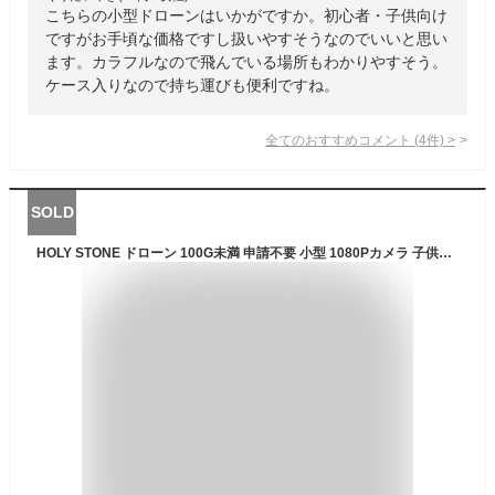
こちらの小型ドローンはいかがですか。初心者・子供向け
ですがお手頃な価格ですし扱いやすそうなのでいいと思い
ます。カラフルなので飛んでいる場所もわかりやすそう。
ケース入りなので持ち運びも便利ですね。
全てのおすすめコメント
(
4
件)
>
SOLD
HOLY STONE ドローン 100G未満 申請不要 小型 1080Pカメラ 子供向け バッテリー3個 33分飛行時間 折り畳み 室内 高速旋回モード サークルモード 高度維持 2.4GHZ モード1/2自由転換可 誕生日プレゼント 国内認証済み