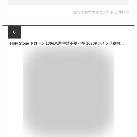
全てのおすすめコメント
(
1
件)
>
8
Holy Stone ドローン 100g未満 申請不要 小型 1080Pカメラ 子供向け バッテリー3個 33分飛行時間 折り畳み 室内 高速旋回モード サークルモード 高度維持 2.4GHz モード1/2自由転換可 誕生日プレゼント 国内認証済み HS130