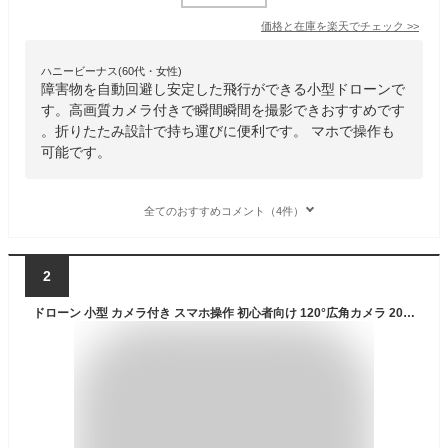
価格と在庫を
楽天
でチェック
>>
ハニービーナス(60代・女性)
障害物を自動回避し安定した飛行ができる小型ドローンで
す。高画質カメラ付きで瞬間瞬間を撮影できおすすめです
。折りたたみ設計で持ち運びに便利です。 マホで操作も
可能です。
全てのおすすめコメント（4件）
2
ドローン 小型 カメラ付き スマホ操作 初心者向け 120°広角カメラ 200g未満 4K HD広角カメラ付き 高度維持 飛行時間40分 WiFi 折りたたみ式 携帯アプリ制御 執跡飛行 ビデオを撮る バッテリー3個付 収納ケース付き