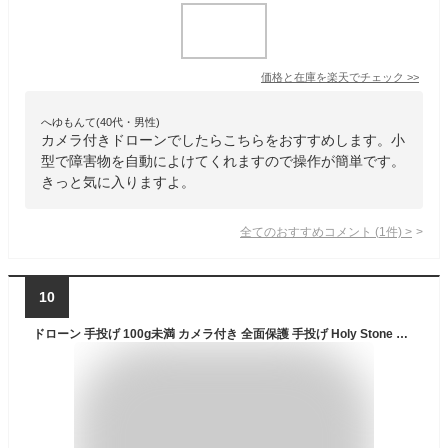
価格と在庫を
楽天
でチェック
>>
へゆもんて(40代・男性)
カメラ付きドローンでしたらこちらをおすすめします。小
型で障害物を自動によけてくれますので操作が簡単です。
きっと気に入りますよ。
全てのおすすめコメント
(
1
件)
>
10
ドローン 手投げ 100g未満 カメラ付き 全面保護 手投げ Holy Stone 初心者 小型 子供 バッテリー3個 リアルタイム 高度維持 ホバリング 体感操作 2.4GHz プレゼント モード1/2 国内認証済み プレゼント HS420 赤 ホワイト 送料無料