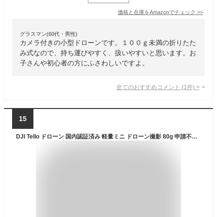
価格と在庫を
Amazon
でチェック
>>
グラスマン(60代・男性)
カメラ付きの小型ドローンです。１００ｇ未満の折りたた
み式なので、持ち運びやすく、扱いやすいと思います。お
子さんや初心者の方にふさわしいですよ。
全てのおすすめコメント
(
1
件)
>
15
DJI Tello ドローン 国内認証済み 軽量ミニ ドローン撮影 80g 申請不要の100g未満 720P HDカメラ付き折り畳み式 空撮 登録して賠償責任保険が1年間無償付帯 初心者向け 自動離陸 自動着陸 最大飛行時間13分 ビジョンポジションニングシステム 衝突検出 プログラミング可能(アップリアップデート後) 大人向けギフト 誕生日プレゼント 子供用 学生 DEERC