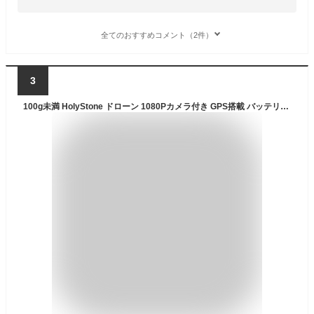
全てのおすすめコメント（2件）
3
100g未満 HolyStone ドローン 1080Pカメラ付き GPS搭載 バッテリー2個 28分飛行時間 120°カメラ リターンモード フォローミーモード 収納ケース付き 高度維持 ウェィポイントモード 2.4GHz モード1/2自由転換 国内認証済み