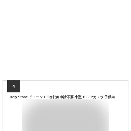
4
Holy Stone ドローン 100g未満 申請不要 小型 1080Pカメラ 子供向け バッテリー3個 33分飛行時間 折り畳み 室内 高速旋回モード サークルモード 高度維持 2.4GHz モード1/2自由転換可 誕生日プレゼント 国内認証済み HS130