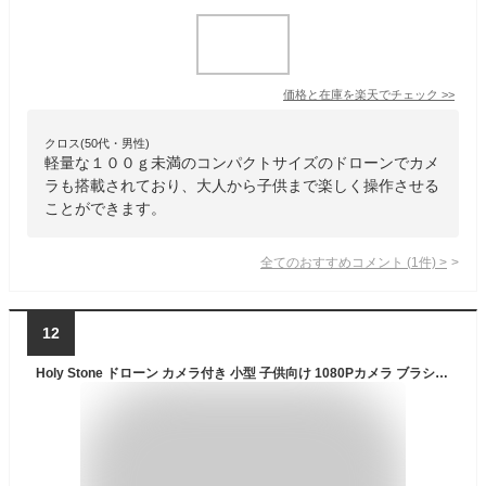
価格と在庫を
楽天
でチェック
>>
クロス(50代・男性)
軽量な１００ｇ未満のコンパクトサイズのドローンでカメ
ラも搭載されており、大人から子供まで楽しく操作させる
ことができます。
全てのおすすめコメント
(
1
件)
>
12
Holy Stone ドローン カメラ付き 小型 子供向け 1080Pカメラ ブラシレスモーター 屋外 バッテリー2個 28分飛行時間 折り畳み オプティカルフローモード 軌跡飛行 高度維持 2.4GHz モード1/2自由転換可 誕生日プレゼント 国内認証済み HS280D ホワイト