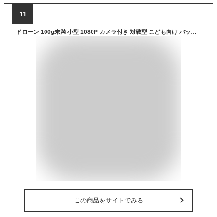
11
ドローン 100g未満 小型 1080P カメラ付き 対戦型 こども向け バッテリー3個 24分飛行時間 室内 トイドローン 高度維持 ヘッドレスモード ワンキー離着陸 放り投げ飛行 軌跡飛行モード 宙返り サークル飛行 高速回転 お祝い 誕生日 クリスマス プレゼント 国内認証済み
この商品をサイトでみる