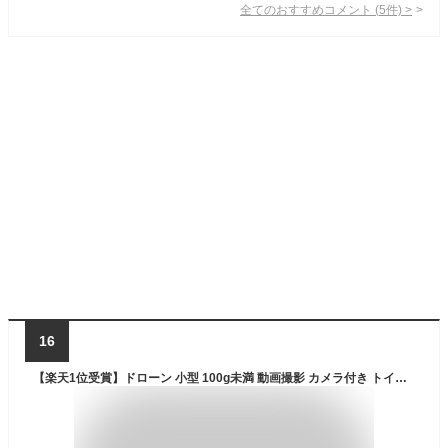
全てのおすすめコメント
(
5
件)
>
16
【楽天1位受賞】ドローン 小型 100g未満 動画撮影 カメラ付き トイドローン 子供向け 人気 Holy Stone バッテリー3個 初心者 室内 練習機 収納ケース ミニドローン 手投げテイクオフ ヘッドレスモード 2.4GHz モード1/2 認証済み HS420 送料無料