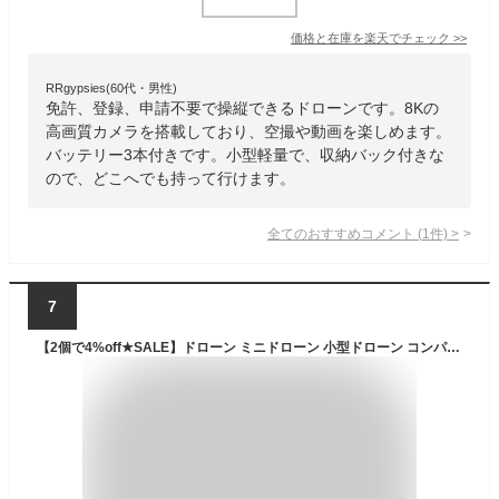
価格と在庫を
楽天
でチェック
>>
RRgypsies(60代・男性)
免許、登録、申請不要で操縦できるドローンです。8Kの
高画質カメラを搭載しており、空撮や動画を楽しめます。
バッテリー3本付きです。小型軽量で、収納バック付きな
ので、どこへでも持って行けます。
全てのおすすめコメント
(
1
件)
>
7
【2個で4%off★SALE】ドローン ミニドローン 小型ドローン コンパクトドローン ラジコン トリック機能付 子供 プレゼント 予備プロペラ付き 免許不要 子供向け おもちゃ 屋内 初心者 誕生日 キッズ 送料無料 子供の日 母の日 おうち 家中 親子で遊べる ラッピング可