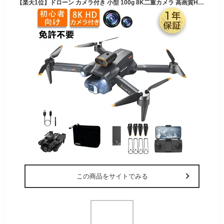
【楽天1位】ドローン カメラ付き 小型 100g 8K二重カメラ 高画質HD ドローン初心者向け 折り畳み式 屋外 空撮 小型 子供 マホで操作可 高度維持 WIFI FPV リアルタイム 人気プレゼン ギフト おもちゃ 全面的な障害回避 国内認証済み
この商品をサイトでみる