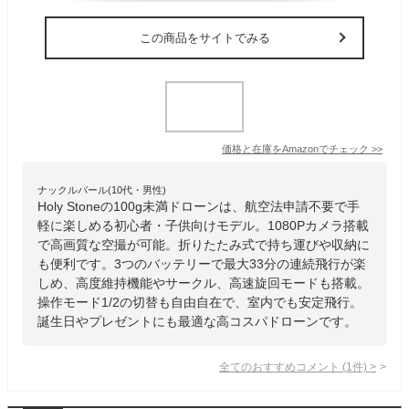
この商品をサイトでみる
価格と在庫を
Amazon
でチェック
>>
ナックルバール(10代・男性)
Holy Stoneの100g未満ドローンは、航空法申請不要で手
軽に楽しめる初心者・子供向けモデル。1080Pカメラ搭載
で高画質な空撮が可能。折りたたみ式で持ち運びや収納に
も便利です。3つのバッテリーで最大33分の連続飛行が楽
しめ、高度維持機能やサークル、高速旋回モードも搭載。
操作モード1/2の切替も自由自在で、室内でも安定飛行。
誕生日やプレゼントにも最適な高コスパドローンです。
全てのおすすめコメント
(
1
件)
>