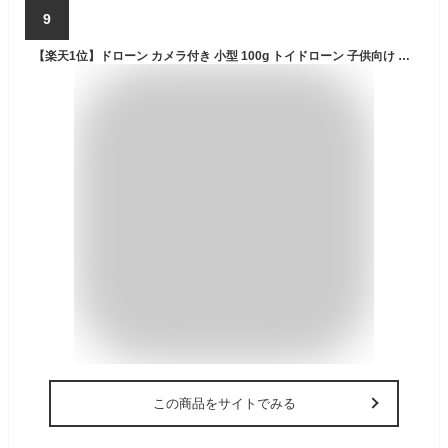
9
【楽天1位】ドローン カメラ付き 小型 100g トイドローン 子供向け 人気 8K二重カメラ 高画質HD 初心者 室内 練習機 収納ケース 折り畳み式 軽量 小型 空撮 高画質 高性能 屋外 空撮 小型 子供 マホで操作可 高度維持 WIFI FPV リアルタイム 人気プレゼン ギフト おもちゃ
この商品をサイトでみる