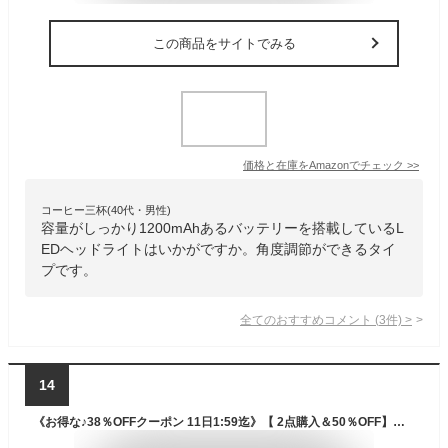
この商品をサイトでみる
価格と在庫を
Amazon
でチェック
>>
コーヒー三杯(40代・男性)
容量がしっかり1200mAhあるバッテリーを搭載しているL
EDヘッドライトはいかがですか。角度調節ができるタイ
プです。
全てのおすすめコメント
(
3
件)
>
14
《お得な♪38％OFFクーポン 11日1:59迄》【 2点購入＆50％OFF】ヘッドライト 充電式 LED ヘッドライト USB type-c 充電式 230° 2000mah大容量 人感センサー機能 ヘッドランプ ヘルメット ライト 1000ルーメン 高輝度 夜釣り ライト 軽量 防水 停電 防災 登山