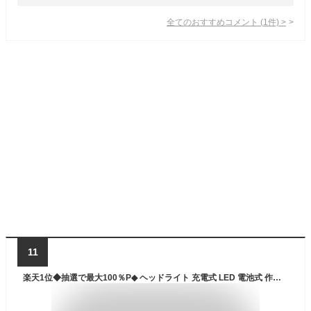
全てのおすすめコメント
(
1
件)
>
11
楽天1位◆抽選で最大100％P◆ ヘッドライト 充電式 LED 電池式 作業用 軽量 エナジャイザー 登山 ランプ 5200ルーメン 高輝度 usb 長時間点灯 小型 夜間 明るい センサー点灯 コンパクト 付属 防水 防塵 防災 停電 アウトドア キャンプ ランニング 釣り サイクリング ライト