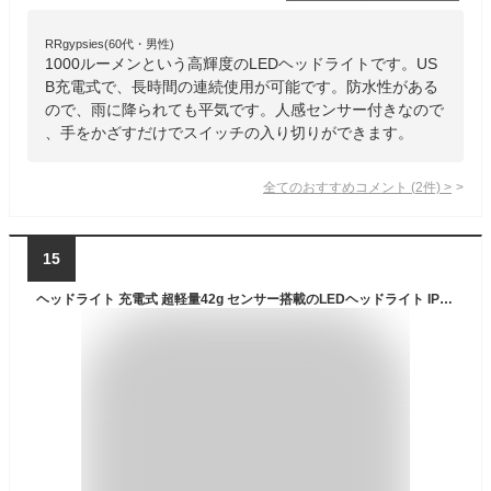
RRgypsies(60代・男性)
1000ルーメンという高輝度のLEDヘッドライトです。US
B充電式で、長時間の連続使用が可能です。防水性がある
ので、雨に降られても平気です。人感センサー付きなので
、手をかざすだけでスイッチの入り切りができます。
全てのおすすめコメント
(
2
件)
>
15
ヘッドライト 充電式 超軽量42g センサー搭載のLEDヘッドライト IP44 防塵・防水 LED ライト USB充電 小型 強力 高輝度 防災 災害 グッズ キャンプ アウトドア 登山 アウトドア用品 キャンプ用品 釣り 作業用 散歩 林業 農業 LAD WEATHER ラドウェザー