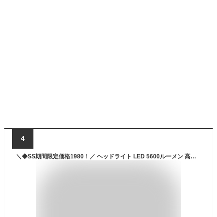
4
＼◆SS期間限定価格1980！／ ヘッドライト LED 5600ルーメン 高輝度 ズーム調整可能 充電式 ランプ 軽量 防水 登山 釣り キャンプ アウトドア用 ランニング 夜間 明るい コンパクト Type-C LEDヘッドライト 長時間点灯 地震 停電 防災 災害対策 プレゼント