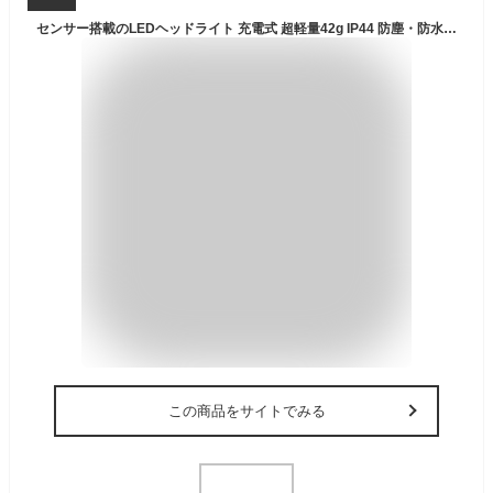
センサー搭載のLEDヘッドライト 充電式 超軽量42g IP44 防塵・防水 LED ライト ヘッドライト USB充電 小型 強力 高輝度 防災 災害 グッズ キャンプ アウトドア 登山 アウトドア用品 キャンプ用品 釣り 作業用 散歩 林業 農業 LAD WEATHER ラドウェザー
この商品をサイトでみる