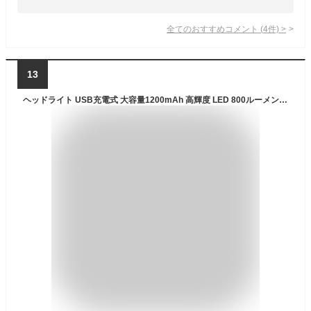
全てのおすすめコメント
(
4
件)
>
13
ヘッドライト USB充電式 大容量1200mAh 高輝度 LED 800ルーメン 手振りセンサー機能付き 4種点灯モード 防水防塵 30°角度調整可 最適 登山 キャンプ 散歩 作業 夜釣り アウトドア 災害 停電用 小型 超軽量 ヘッド ライト