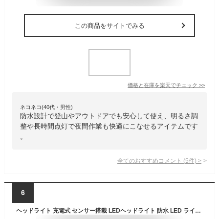
この商品をサイトでみる
価格と在庫を
楽天
でチェック
>>
ネコネコ(40代・男性)
防水設計で登山やアウトドアでも安心して使え、明るさ調
整や長時間点灯で夜間作業も快適にこなせるアイテムです
。
全てのおすすめコメント
(
5
件)
>
6
ヘッドライト 充電式 センサー搭載 LEDヘッドライト 防水 LED ライト 防災 災害 キャンプ アウトドア ヘッドライト