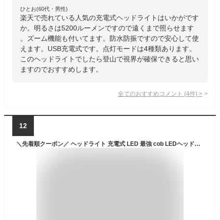
ひとお(60代・男性)
楽天で売れている人気の充電式ヘッドライトはいかがです
か。明るさは5200ルーメンですので遠くまで照らせます
。ズーム機能も付いてます。防水防振ですので安心して使
えます。USB充電式です。点灯モードは4種類あります。
このヘッドライトでしたら登山で視界が確保できると思い
ますのでおすすめします。
全てのおすすめコメント
(
4
件)
>
12
＼先着順クーポン／ ヘッドライト 充電式 LED 最強 cob LEDヘッドライト ヘッドランプ 軽量 明るい ルーメン 作業灯 ledライト 軍用 アウトドア IPX4 防水 登山 夜道 懐中電灯 頭 防災 釣り 人感センサー 子供 高輝度 usb 強力 防災 地震 災害 送料無料