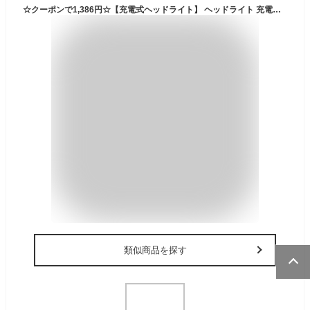
☆クーポンで1,386円☆【充電式ヘッドライト】 ヘッドライト 充電式 LEDヘッドランプ ヘッド ライト センサー機能 小型 軽量 防水 釣り 登山 アウトドア 作業灯 長時間 キャンプ サイクリング ハイキング 防災 夜釣り 非常時用 作業灯 母の日 ギフト
類似商品を探す