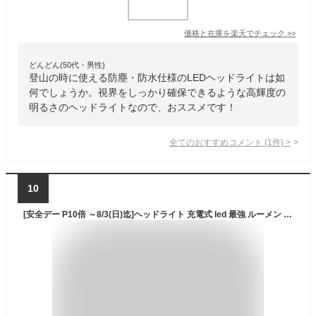
価格と在庫を
楽天
でチェック
>>
どんどん(50代・男性)
登山の時に使える防塵・防水仕様のLEDヘッドライトは如
何でしょうか。視界をしっかり確保できるような高輝度の
明るさのヘッドライトなので、おススメです！
全てのおすすめコメント
(
1
件)
>
10
[安全デー P10倍 ～8/3(日)迄]ヘッドライト 充電式 led 最強 ルーメン ヘルメットライトリチウムイオン電池 18650 軽量 登山 最強 USB タイプC 防水 釣り アウトドア 手元作業 工事 造船 溶接 登山 ハンズフリー 広角 ビーム ワイド 防災 震災 災害