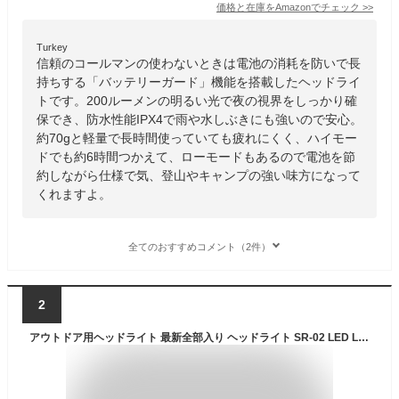
価格と在庫を
Amazon
でチェック
>>
Turkey
信頼のコールマンの使わないときは電池の消耗を防いで長
持ちする「バッテリーガード」機能を搭載したヘッドライ
トです。200ルーメンの明るい光で夜の視界をしっかり確
保でき、防水性能IPX4で雨や水しぶきにも強いので安心。
約70gと軽量で長時間使っていても疲れにくく、ハイモー
ドでも約6時間つかえて、ローモードもあるので電池を節
約しながら仕様で気、登山やキャンプの強い味方になって
くれますよ。
全てのおすすめコメント（2件）
2
アウトドア用ヘッドライト 最新全部入り ヘッドライト SR-02 LED LEDヘッドランプ 充電 防水 ヘッド ライト 釣り アウトドア用 登山 防災 ライト 作業灯 CREE 災害対策 懐中電灯 5000ルーメン 乾電池式