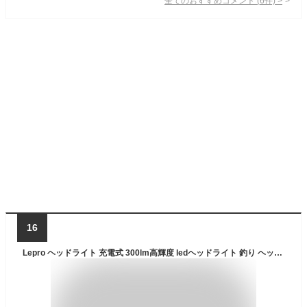
全てのおすすめコメント
(
6
件)
>
16
Lepro ヘッドライト 充電式 300lm高輝度 ledヘッドライト 釣り ヘッドランプ USB-C充電 登山 白＆赤 ledライト【5つ点灯モード/3時間満充電/実用点灯37時間】 防水 照射角度調整可 軽量 キャンプ 散歩 アウトドア 災害 停電用