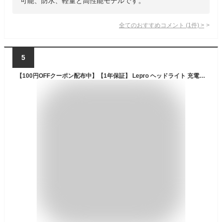
可能、防水、軽量と高性能モデルです。
全てのおすすめコメント
(
1
件)
>
5
【100円OFFクーポン配布中】【1年保証】 Lepro ヘッドライト 充電式 ヘッドランプ「1個セット・2個セット」USB充電式type-C 防水仕様 3時間満充電 実用点灯30時間 白＆赤点灯 高輝度 明るさ150ルーン照射角度調整可 ヘッドライト軽量 ヘルメットライト作業用父の日