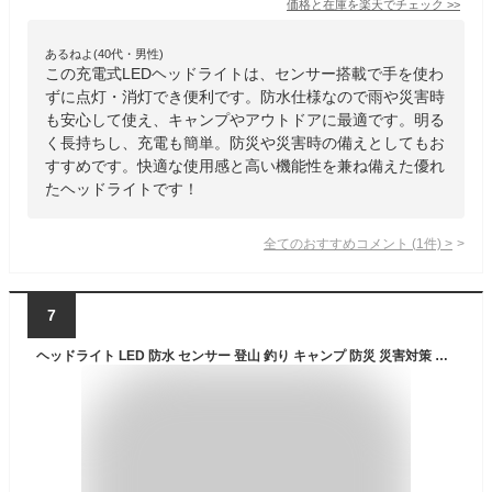
価格と在庫を
楽天
でチェック
>>
あるねよ(40代・男性)
この充電式LEDヘッドライトは、センサー搭載で手を使わ
ずに点灯・消灯でき便利です。防水仕様なので雨や災害時
も安心して使え、キャンプやアウトドアに最適です。明る
く長持ちし、充電も簡単。防災や災害時の備えとしてもお
すすめです。快適な使用感と高い機能性を兼ね備えた優れ
たヘッドライトです！
全てのおすすめコメント
(
1
件)
>
7
ヘッドライト LED 防水 センサー 登山 釣り キャンプ 防災 災害対策 明るい 300ルーメン LEDヘッドライト ヘッドランプ LEDヘッドランプ LEDライト WAQ-H1 【1年保証】