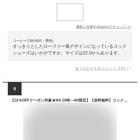
価格と在庫を
Amazon
でチェック
>>
コーヒー三杯(40代・男性)
すっきりとしたローファー風デザインになっているコック
シューズはいかがですか。サイズは22.0からあります。
全てのおすすめコメント
(
1
件)
>
9
【10％OFFクーポン対象★9/4 20時～4H限定】【送料無料】コックシューズ 厨房靴 滑りにくい 軽い レディース メンズ おしゃれ シューズ 黒 白 ブラック ホワイト 軽量 立ち仕事 疲れない スニーカー 疲れにくい 厨房 靴