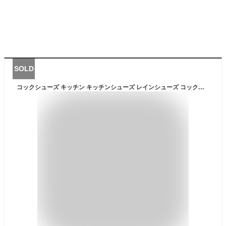
SOLD
コックシューズ キッチン キッチンシューズ レインシューズ コックシューズ レディース 厨房靴 作業靴 飲食店 EVA素材 軽量 耐油 耐滑 疲れない 滑らない パティシエ 飲食店 xz-302