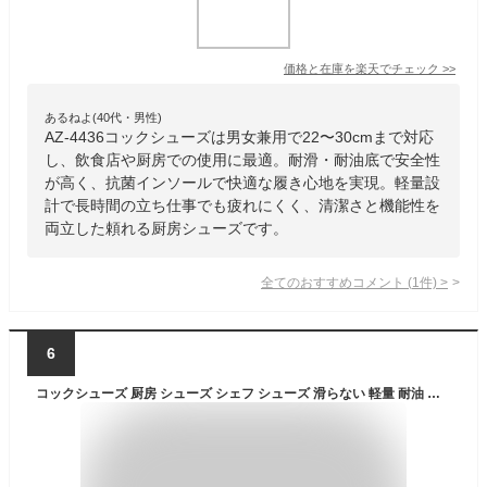
価格と在庫を
楽天
でチェック
>>
あるねよ(40代・男性)
AZ-4436コックシューズは男女兼用で22〜30cmまで対応
し、飲食店や厨房での使用に最適。耐滑・耐油底で安全性
が高く、抗菌インソールで快適な履き心地を実現。軽量設
計で長時間の立ち仕事でも疲れにくく、清潔さと機能性を
両立した頼れる厨房シューズです。
全てのおすすめコメント
(
1
件)
>
6
コックシューズ 厨房 シューズ シェフ シューズ 滑らない 軽量 耐油 防水 抗菌 防臭 レディース メンズ 業務用 疲れない 飲食店安全靴 ショートブーツ EVA素材