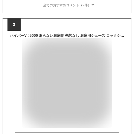
全てのおすすめコメント（2件）
3
ハイパーV #5000 滑らない厨房靴 先芯なし 厨房用シューズ コックシューズ 防滑 耐滑 耐油 水・油・石鹸水 飲食店 食品工場 日進ゴム