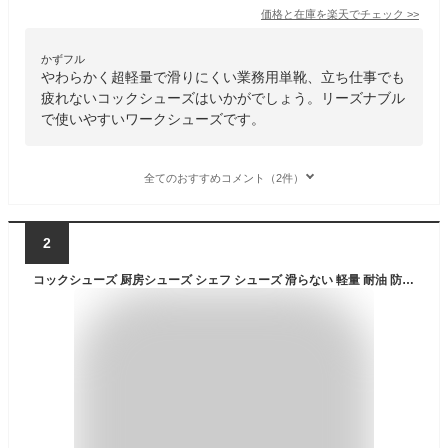
価格と在庫を
楽天
でチェック
>>
かずフル
やわらかく超軽量で滑りにくい業務用単靴、立ち仕事でも
疲れないコックシューズはいかがでしょう。リーズナブル
で使いやすいワークシューズです。
全てのおすすめコメント（2件）
2
コックシューズ 厨房シューズ シェフ シューズ 滑らない 軽量 耐油 防水 抗菌 防臭 レディース メンズ 業務用 立ち仕事 疲れない 飲食店 安全靴 EVA素材 ショートブーツ