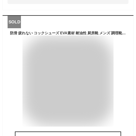
SOLD
防滑 疲れない コックシューズ EVA素材 耐油性 厨房靴 メンズ 調理靴 コックシューズ 耐油底 キッチン 飲食店 厨房シューズ 衝撃吸収 コックシューズ 防水 作業靴 滑りにくい 食品工場用 キッチンシューズ ブラック 調理 スリッポン 滑り止め