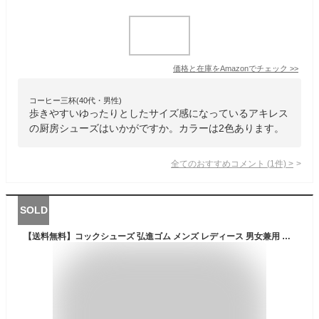
価格と在庫を
Amazon
でチェック
>>
コーヒー三杯(40代・男性)
歩きやすいゆったりとしたサイズ感になっているアキレス
の厨房シューズはいかがですか。カラーは2色あります。
全てのおすすめコメント
(
1
件)
>
SOLD
【送料無料】コックシューズ 弘進ゴム メンズ レディース 男女兼用 シェフメイト a-100 防滑 耐油 滑りにくい 厨房 調理 レストラン 居酒屋【ご自宅配送限定】‥