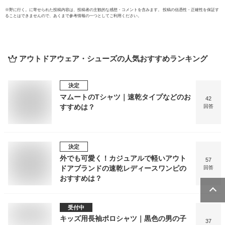
※
野に行く。
に寄せられた投稿内容は、投稿者の主観的な感想・コメントを含みます。 投稿の信憑性・正確性を保証す
ることはできませんので、あくまで参考情報の一つとしてご利用ください。
アウトドアウェア・シューズ
の人気おすすめランキング
決定
マムートのTシャツ｜速乾タイプなどのお
42
すすめは？
回答
決定
外でも可愛く！カジュアルで軽いアウト
57
ドアブランドの速乾レディースワンピの
回答
おすすめは？
受付中
キッズ用長袖ポロシャツ｜黒色の男の子
37