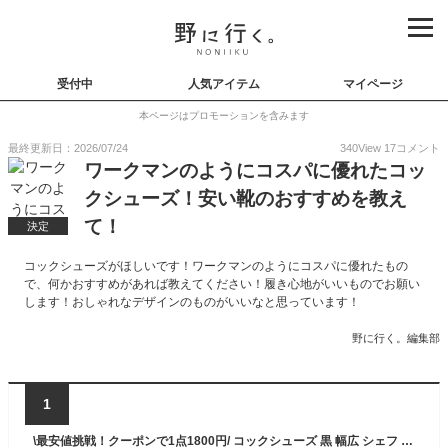
受付中
人気アイテム
マイページ
本ページはプロモーションを含みます
最終更新日：2026/07/24
340
View
17
コメント
ワークマンのようにコスパに優れたコッ
クシューズ！安い靴のおすすめを教え
て！
決定
コックシューズがほしいです！ワークマンのようにコスパに優れたもの
で、何かおすすめがあれば教えてください！履き心地がいいものでお願い
します！おしゃれなデザインのものがいいなと思っています！
野に行く。編集部
1
\最安値挑戦！クーポンで1点1800円/ コックシューズ 黒 幅広 シェフ シューズ クックシューズ 靴 シェフメイト 疲れない コック靴 サボシューズ ワークシューズ パンプス 水 滑りにくい業務用短靴 軽い レディース メンズ おしゃれ シューズ 疲れない 27.5