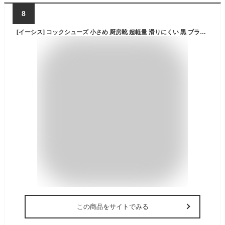
8
[イーシス] コックシューズ 小さめ 厨房靴 超軽量 滑りにくい 黒 ブラック 耐水 耐油 抗菌 防臭 撥水 つま先保護プレート 飲食店 キッチン ホール 業務用 (日本の靴のサイズ寸法, 大人, 数値, 26.0 cm)
この商品をサイトでみる