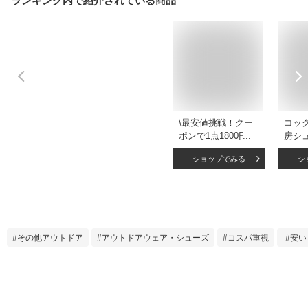
ランキング内で紹介されている商品
\最安値挑戦！クー
コッ
ポンで1点1800円/
房シ
コックシューズ 黒
シュ
ショップでみる
シ
幅広 シェフ シュー
軽量 
ズ クックシューズ
防臭 
靴 シェフメイト 疲
ンズ 
れない コック靴 サ
事 疲
ボシューズ ワーク
安全靴
シューズ パンプス
ョー
その他アウトドア
アウトドアウェア・シューズ
コスパ重視
安い
水 滑りにくい業務
用短靴 軽い レディ
ース メンズ おしゃ
れ シューズ 疲れな
い 27.5