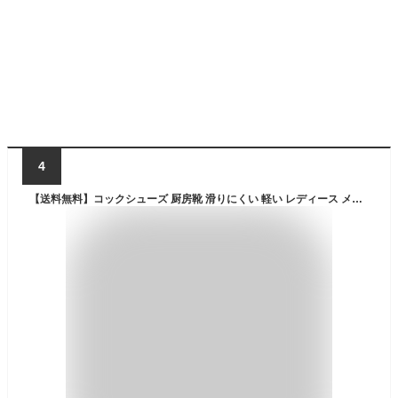
4
【送料無料】コックシューズ 厨房靴 滑りにくい 軽い レディース メンズ おしゃれ シューズ 黒 白 ブラック ホワイト 軽量 立ち仕事 疲れない スニーカー 疲れにくい 厨房 靴