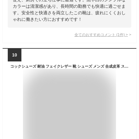
カラーは清潔感があり、長時間の勤務でも快適に過ごせま
す。安全性と快適さを両立したこの靴は、疲れにくくおし
ゃれに働きたい方におすすめです！
全てのおすすめコメント
(
1
件)
>
10
コックシューズ 耐油 フェイクレザー 靴 シューズ メンズ 合成皮革 スリッポン 先芯無し 厨房靴 作業靴 コック靴 柔らかい 柔軟性 疲れにくい キッチン 飲食店 耐水 滑らない 軽い おしゃれ 安い 軽量 スニーカー 24.5-27cm