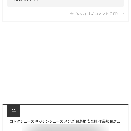
全てのおすすめコメント
(
1
件)
>
11
コックシューズ キッチンシューズ メンズ 厨房靴 安全靴 作業靴 厨房シューズ EVA 黒 疲れない レディース キッチン シューズ 靴 滑りにくい 軽量 軽い 耐油 防水 立ち仕事 ワークマン ブラック 業務用 クックシューズ 飲食店