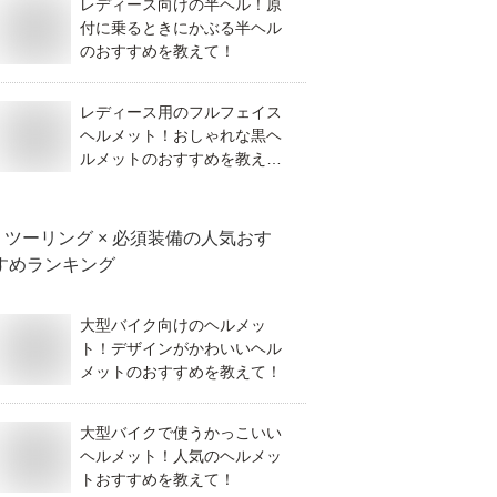
レディース向けの半ヘル！原
付に乗るときにかぶる半ヘル
のおすすめを教えて！
レディース用のフルフェイス
ヘルメット！おしゃれな黒ヘ
ルメットのおすすめを教え
て！
ツーリング × 必須装備
の人気おす
すめランキング
大型バイク向けのヘルメッ
ト！デザインがかわいいヘル
メットのおすすめを教えて！
大型バイクで使うかっこいい
ヘルメット！人気のヘルメッ
トおすすめを教えて！