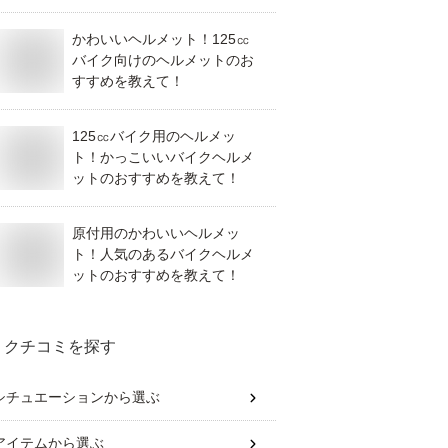
かわいいヘルメット！125㏄
バイク向けのヘルメットのお
すすめを教えて！
125㏄バイク用のヘルメッ
ト！かっこいいバイクヘルメ
ットのおすすめを教えて！
原付用のかわいいヘルメッ
ト！人気のあるバイクヘルメ
ットのおすすめを教えて！
クチコミを探す
シチュエーション
から選ぶ
アイテム
から選ぶ