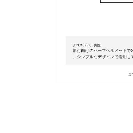
クロス(50代・男性)
原付向けのハーフヘルメットで
、シンプルなデザインで着用し
全