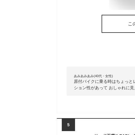
こ
あみあみあみ(40代・女性)
原付バイクに乗る時はちょっと
ション性があって おしゃれに
5