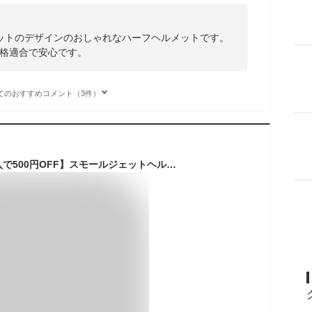
ットのデザインのおしゃれなハーフヘルメットです。
規格適合で安心です。
てのおすすめコメント（3件）
【専用マスク同時購入で500円OFF】スモールジェットヘルメット 新仕様 ES-3【送料無料】全8色 (SG/PSC付) 眼鏡 メガネ スリット入り NEORIDERS バイク ヘルメット 全排気量 原付 シールド おしゃれ アメリカン ポイント消化