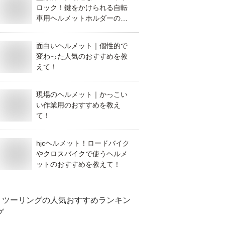
ロック！鍵をかけられる自転
車用ヘルメットホルダーのお
すすめは？
面白いヘルメット｜個性的で
変わった人気のおすすめを教
えて！
現場のヘルメット｜かっこい
い作業用のおすすめを教え
て！
hjcヘルメット！ロードバイク
やクロスバイクで使うヘルメ
ットのおすすめを教えて！
ツーリング
の人気おすすめランキン
グ