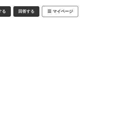
する
回答する
マイページ