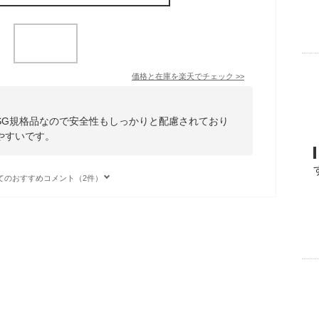
価格と在庫を
楽天
でチェック
>>
SG規格品なので安全性もしっかりと配慮されており
やすいです。
てのおすすめコメント（2件）