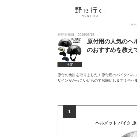
本ペ
最終更新日：2026/06/15
原付用の人気のヘ
のおすすめを教え
決定
原付の免許を取りました！原付用のバイクヘル
ザインがかっこいいものでお願いします！半ヘ
1