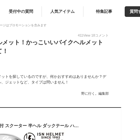
受付中の質問
人気アイテム
特集記事
質問
ージはプロモーションを含みます
411
View
18
コメント
ルメット！かっこいいバイクヘルメット
て！
メットを探しているのですが、何かおすすめはありませんか？デ
ル、ジェットなど、タイプは問いません！
野に行く。編集部
ヘルメット バイク 原付 スクーター 半ヘル ダックテール ハーフ メット スモールジョーンジェット 男性 女性 兼用 125cc 半帽 SG規格 PSC規格 通勤 通学 スター SJD33 石野商会 ISHINO SHOKAI