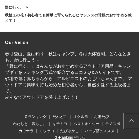
野に行く。
秋植えの花！初心者でも簡単に育てられるヒヤシンスの球根のおすすめを教
えて！
Our Vision
春は登山、夏は釣り、秋はキャンプ、冬は天体観測。どんなとき
も、野に行こう－
「野に行く。」はみんながおすすめするアウトドア用品・キャン
プギアをランキング形式で紹介する口コミQ＆Aサイトです。
砂場で遊ぶ赤ちゃんから、アルピニストのおじいちゃんまで。 ア
ウトドアに興味を持ち始めた初心者から、自然を愛する上級者ま
で。
みんなでアウトドアを盛り上げよう！
Ｇランキング
だれどこ
オクルヨ
お湯たび
わたしと、暮らし。
キテミヨ
ベストオイシー
モノスポ
カウナラ
ミツケヨ
たびゆかし
ハーブ酒のススメ
Ｇ-Ranking 推し活