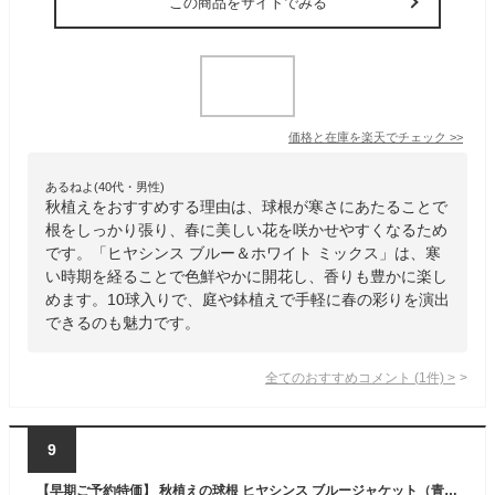
この商品をサイトでみる
価格と在庫を
楽天
でチェック
>>
あるねよ(40代・男性)
秋植えをおすすめする理由は、球根が寒さにあたることで
根をしっかり張り、春に美しい花を咲かせやすくなるため
です。「ヒヤシンス ブルー＆ホワイト ミックス」は、寒
い時期を経ることで色鮮やかに開花し、香りも豊かに楽し
めます。10球入りで、庭や鉢植えで手軽に春の彩りを演出
できるのも魅力です。
全てのおすすめコメント
(
1
件)
>
9
【早期ご予約特価】 秋植えの球根 ヒヤシンス ブルージャケット（青花） 1球入りばら球 〈16/17cm球〉 【ご予約区分A】