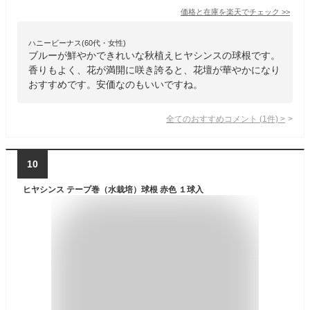
価格と在庫を
楽天
でチェック
>>
ハニービーナス(60代・女性)
ブルーが鮮やかできれいな秋植えヒヤシンスの球根です。
香りもよく、花が満開に咲き誇ると、花壇が華やかになり
おすすめです。安価なのもいいですね。
全てのおすすめコメント
(
1
件)
>
10
ヒヤシンス テープ巻（水栽培）球根 赤色 １球入