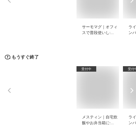
サーモマグ｜オフィ
ラ
スで普段使いしやす
ン
い蓋付きなどのおす
め
すめを教えてくださ
い。
もうすぐ終了
受付中
受付
メスティン｜自宅炊
ラ
飯やお弁当箱に使え
ン
る普段使い向きのお
め
すすめは？