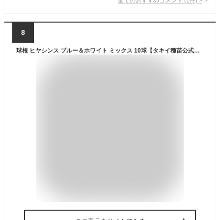
全てのおすすめコメント
(
1
件)
>
8
球根 ヒヤシンス ブルー＆ホワイト ミックス 10球【タキイ種苗公式】秋植え