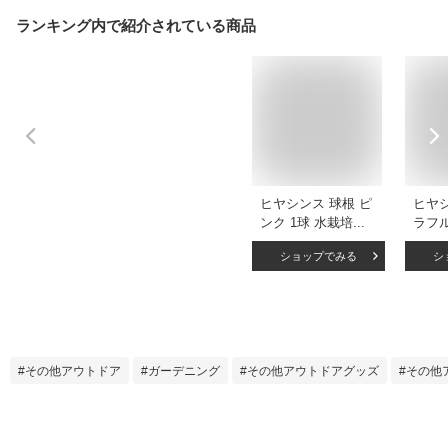
ランキング内で紹介されている商品
ヒヤシンス 球根 ピ
ヒヤシ
ンク 1球 水栽培用
ラフル
大球 秋植え 球根 ヒ
色各1
ショップでみる
シ
アシンス 山野草 宿
ック 
根草 241009
春咲き
リッ
その他アウトドア
ガーデニング
その他アウトドアグッズ
その他