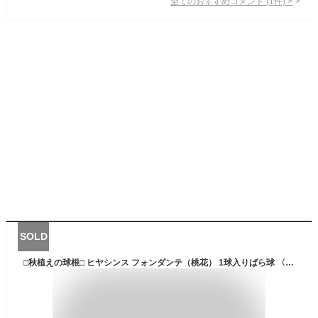
全てのおすすめコメント
(
1
件)
>
SOLD
□秋植えの球根□ ヒヤシンス フォンダンテ（桃花） 1球入りばら球 〈17/18cm球〉