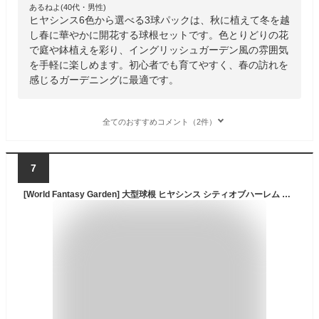
あるねよ(40代・男性)
ヒヤシンス6色から選べる3球パックは、秋に植えて冬を越
し春に華やかに開花する球根セットです。色とりどりの花
で庭や鉢植えを彩り、イングリッシュガーデン風の雰囲気
を手軽に楽しめます。初心者でも育てやすく、春の訪れを
感じるガーデニングに最適です。
全てのおすすめコメント（2件）
7
[World Fantasy Garden] 大型球根 ヒヤシンス シティオブハーレム 黄色 1球 水耕栽培【宅配便でお届け】 Hyacinthus 風信子 ヒアシンス 植えっぱなし 秋植え球根 2025BU COM