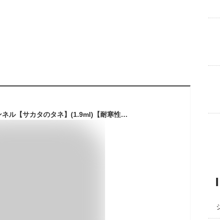
【ハーブの種】フェンネル【サカタのタネ】(1.9ml)【耐寒性一〜ニ年草】[春まき][秋まき]928083