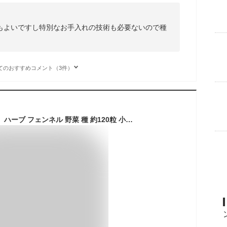
もよいですし特別なお手入れの技術も必要ないので種
てのおすすめコメント（3件）
【サカタのタネ公式】 ハーブ フェンネル 野菜 種 約120粒 小袋 春まき 秋まき 固定種 簡単 初心者向き 育てやすい プランター 鉢 家庭菜園 ベランダ栽培 収穫 園芸 種子 タネ たね