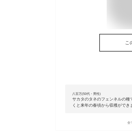
こ
八百万(50代・男性)
サカタのタネのフェンネルの種
くと来年の春頃から収穫ができ
全