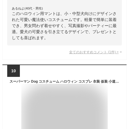
あるねよ(40代・男性)
このハロウィン用マントは、小・中型犬向けにデザインさ
れた可愛い魔法使いコスチュームです。軽量で簡単に装着
でき、男女問わず着せやすく、写真撮影やパーティーに最
適。愛犬の可愛さを引き立てるデザインで、プレゼントと
しても喜ばれます。
全てのおすすめコメント
(
1
件)
>
10
スーパーマン Dog コスチューム ハロウィン コスプレ 衣装 仮装 小道具 おもしろい イベント パーティ ハロウィーン 学芸会 学園祭 学芸会 ショー お遊戯会 二次会 忘年会 新年会 歓迎会 送迎会 出し物 余興 誕生日 発表会