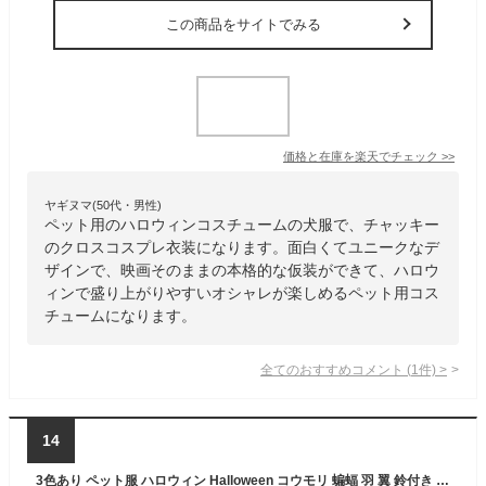
この商品をサイトでみる
価格と在庫を
楽天
でチェック
>>
ヤギヌマ(50代・男性)
ペット用のハロウィンコスチュームの犬服で、チャッキー
のクロスコスプレ衣装になります。面白くてユニークなデ
ザインで、映画そのままの本格的な仮装ができて、ハロウ
ィンで盛り上がりやすいオシャレが楽しめるペット用コス
チュームになります。
全てのおすすめコメント
(
1
件)
>
14
3色あり ペット服 ハロウィン Halloween コウモリ 蝙蝠 羽 翼 鈴付き ベル マジクタイプ 着ぐるみ 可愛い 犬猫ハット ペット用コスプレ 着脱簡単 犬 猫 キュート キャットウェア ドッグウェア 面白い 撮影道具 おしゃれ 着せ替え 変身グッズ ペット用品 パーティー 海外通販