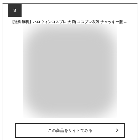
8
【送料無料】ハロウィンコスプレ 犬 猫 コスプレ衣装 チャッキー服 チャッキーの変装 ウケ狙い ペット 服 ペットウェ ハロウィン 2足歩行 変身 ホラー 怖い ハロウィン バラエティー グッズ 衣装 仮装 キラー人形 犬服 なりきり S M L XLサイズ
この商品をサイトでみる