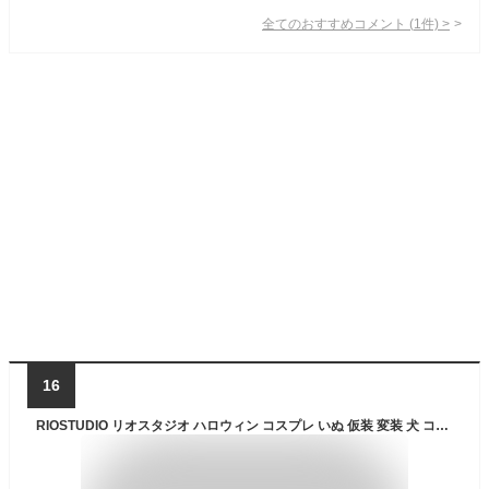
全てのおすすめコメント
(
1
件)
>
16
RIOSTUDIO リオスタジオ ハロウィン コスプレ いぬ 仮装 変装 犬 コスチューム 魔女 カボチャ犬用 帽子 マント ハット ポンチョ ケープ ワンコ服 小型犬 中型犬 ドッグウェア ペットウェア 猫服 可愛い(オレンジハット+マントセット,L)