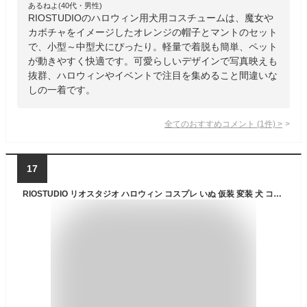
あるねよ(40代・男性)
RIOSTUDIOのハロウィン用犬用コスチュームは、魔女や
カボチャをイメージしたオレンジの帽子とマントのセット
で、小型～中型犬にぴったり。軽量で着脱も簡単、ペット
が動きやすく快適です。可愛らしいデザインで写真映えも
抜群、ハロウィンやイベントで注目を集めること間違いな
しの一着です。
全てのおすすめコメント
(
1
件)
>
17
RIOSTUDIO リオスタジオ ハロウィン コスプレ いぬ 仮装 変装 犬 コスチューム 魔女 カボチャ犬用 帽子 マント ハット ポンチョ ケープ ワンコ服 小型犬 中型犬 ドッグウェア ペットウェア 猫服 可愛い(オレンジハット+マントセット,S)