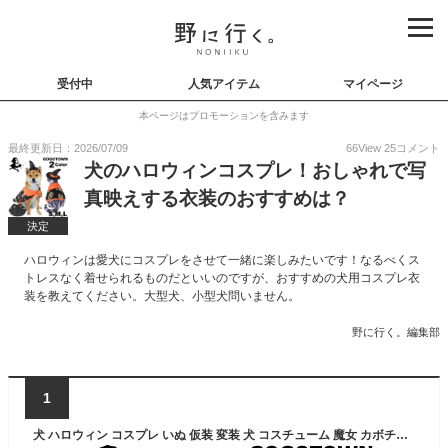
受付中
人気アイテム
マイページ
本ページはプロモーションを含みます
最終更新日：2026/07/09
66
View
25
コメント
犬のハロウィンコスプレ！おしゃれで写
真映えする衣装のおすすめは？
決定
ハロウィンは愛犬にコスプレをさせて一緒に楽しみたいです！なるべくス
トレスなく着せられるものだといいのですが、おすすめの犬用コスプレ衣
装を教えてください。大型犬、小型犬問いません。
野に行く。編集部
1
犬 ハロウィン コスプレ いぬ 仮装 変装 犬 コスチューム 魔女 カボチャ犬用 帽子 マント ハット ポンチョ ケープ ワンコ服 小型犬 中型犬 ドッグウェア ペットウェア 猫服 可愛い ランタン パンプキン ケープ