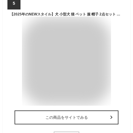
5
【2025年のNEWスタイル】犬 小型犬 猫 ペット 服 帽子 2点セット ハロウィン かぼちゃ コスプレ 被り物 仮装 ドッグウェア 可愛い 冬服 飾り コスチューム パーティー 撮影道具 プレゼント アクセサリー コスプレキ服 変身（L/12.5-20kg）
この商品をサイトでみる