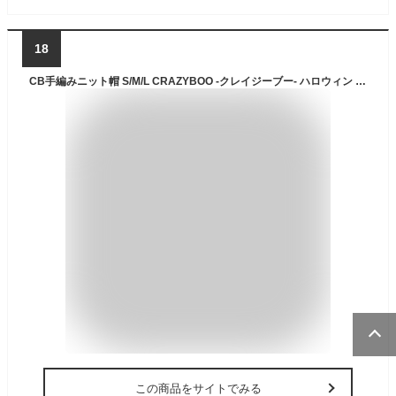
18
CB手編みニット帽 S/M/L CRAZYBOO -クレイジーブー- ハロウィン コスプレ 犬服 帽子 ドッグウェア トイプードル チワワ ポメラニアン CB22AW
この商品をサイトでみる