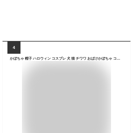
4
かぼちゃ 帽子 ハロウィン コスプレ 犬 猫 チワワ おばけかぼちゃ コスチューム 仮装 かわいい 犬用帽子 猫用帽子 ペットキャップ カボチャ ハット 小中型犬 ドッグウェア 被り物 マジックテープ式 防寒 あったか 洗える お出かけ