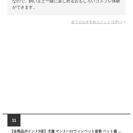
なので、飼い主と一緒に楽しめるおもしろいコスプレ体験
ができます。
全てのおすすめコメント
(
1
件)
>
11
【全商品ポイント5倍】犬服 マントハロウィンペット仮装 ペット服 コスプレ衣装 小中型犬 コスチューム 可愛い 変装 猫犬 ペットの仮装服 魔法使い パーティー 女の子 男の子 プレゼント 写真 撮影道具 簡単装着