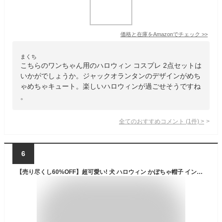
価格と在庫を
Amazon
でチェック
>>
まくち
こちらのワンちゃん用のハロウィン コスプレ 2点セットは
いかがでしょうか。ジャックオランタンのデザインがめち
ゃめちゃキュート。楽しいハロウィンが過ごせそうですね
。
全てのおすすめコメント
(
1
件)
>
6
【売り尽くし60%OFF】超可愛い! 犬 ハロウィン かぼちゃ帽子 インスタ パンプキン 簡単 仮装 犬 服 ドッグウェア ペット 秋冬 犬 服 ペット コスプレ ハロウィン衣装 犬服 ドッグウェア 変身 コスプレ ハロウィン 仮装 コスチューム 【a103】【送料無料】