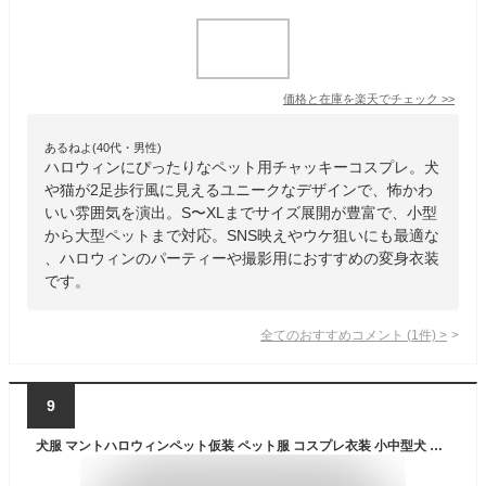
価格と在庫を
楽天
でチェック
>>
あるねよ(40代・男性)
ハロウィンにぴったりなペット用チャッキーコスプレ。犬
や猫が2足歩行風に見えるユニークなデザインで、怖かわ
いい雰囲気を演出。S〜XLまでサイズ展開が豊富で、小型
から大型ペットまで対応。SNS映えやウケ狙いにも最適な
、ハロウィンのパーティーや撮影用におすすめの変身衣装
です。
全てのおすすめコメント
(
1
件)
>
9
犬服 マントハロウィンペット仮装 ペット服 コスプレ衣装 小中型犬 コスチューム 可愛い 変装 猫犬 ペットの仮装服 魔法使い パーティー 女の子 男の子 プレゼント 写真 撮影道具 簡単装着