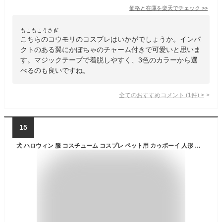
価格と在庫を
楽天
でチェック
>>
もこもこうさぎ
こちらのコウモリのコスプレはいかがでしょうか。インパ
クトのある翼にかぼちゃのチャーム付きで可愛いと思いま
す。マジックテープで着脱しやすく、3色のカラーから選
べるのも良いですね。
全てのおすすめコメント
(
1
件)
>
15
犬 ハロウィン 服 コスチューム コスプレ ペット用 カゥボーイ 人形 おもしろグッズ 変装 フレンチブルドッグ コーギー 小型犬 中型犬 大型犬 KM560G