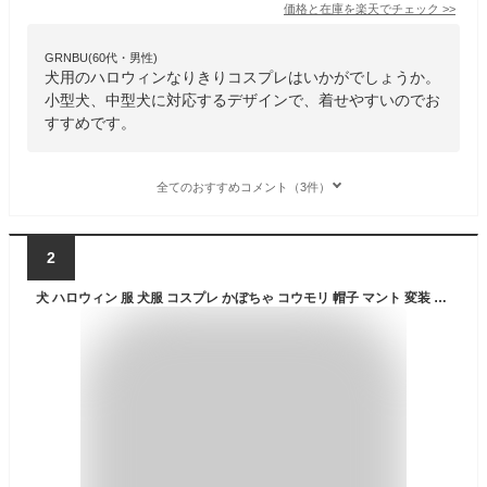
価格と在庫を
楽天
でチェック
>>
GRNBU(60代・男性)
犬用のハロウィンなりきりコスプレはいかがでしょうか。
小型犬、中型犬に対応するデザインで、着せやすいのでお
すすめです。
全てのおすすめコメント（3件）
2
犬 ハロウィン 服 犬服 コスプレ かぼちゃ コウモリ 帽子 マント 変装 2点セット コスチューム フレンチブルドッグ フレブル おもしろグッズ 仮装 変装 秋 冬 プレゼント KM727G