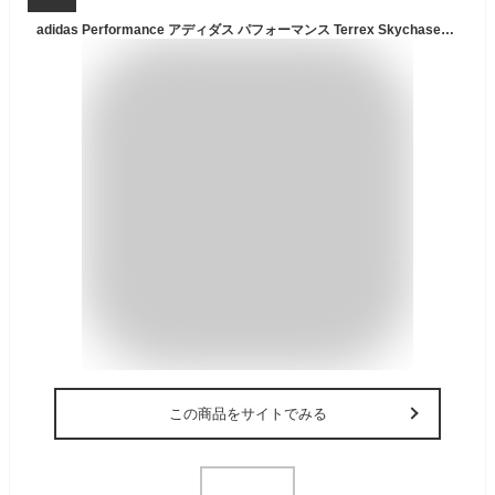
adidas Performance アディダス パフォーマンス Terrex Skychaser AX5 GORE-TEX テレックススカイチェイサーAX5ゴアテックス JQ2210 スニーカー トレイル ランニング シューズ 防水 トレッキング ハイキング アウトドア メンズ コアブラック/コアブラック 国内正規 2026SS
この商品をサイトでみる