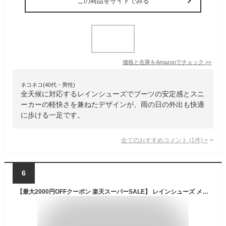
この商品をサイトでみる
価格と在庫を
Amazon
でチェック
>>
ネコネコ(40代・男性)
全天候に対応するレインシューズでブーツの安定感とスニ
ーカーの軽快さを兼ねたデザインが、雨の日の外出も快適
に歩ける一足です。
全てのおすすめコメント
(
1
件)
>
6
【最大2000円OFFクーポン 楽天スーパーSALE】 レインシューズ メンズ ビシネス レインスニーカー レインブーツ 長靴 通勤 おしゃれ ハイカット 防水 防滑 ブラック 雪 雨 メンズシューズ 紳士靴 靴靴パワー