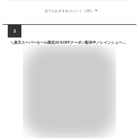
全てのおすすめコメント（2件）
3
＼楽天スーパーセール限定20％OFFクーポン配布中／レインシューズ メンズ レインブーツ ショート防水 晴雨兼用 超軽量 滑りにくい 疲れない スニーカー おしゃれ 防滑 靴 通勤 軽い ローカット アウトドア 登山 キャンプ 長靴 雨靴 カジュアルビジネ PANTO-RIO RIA 靴 春 夏