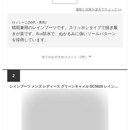
価格と在庫を
楽天
でチェック
>>
ロッシーニ(50代・男性)
晴雨兼用のレインブーツです。スリッポンタイプで脱ぎ履
きが楽です。8㎝防水で、ぬかるみに強いソールパターン
を採用しています。
全てのおすすめコメント（2件）
2
レインブーツ メンズ レディース グリーンキャメル GC5620 レインシューズ 長靴 レインスニーカー 通年 春夏 梅雨 ショート 完全防水 ハイカットスニーカー アクティブブーツ グレー グリーン ベージュ SS-3L 23cm-28cm GREEN CAMEL