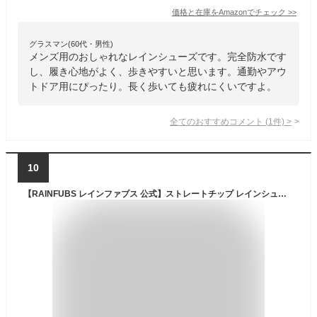
価格と在庫を
Amazon
でチェック
>>
グラスマン(60代・男性)
メンズ用のおしゃれなレインシューズです。完全防水です
し、履き心地がよく、歩きやすいと思います。通勤やアウ
トドア用にぴったり。長く歩いても疲れにくいですよ。
全てのおすすめコメント
(
1
件)
>
10
【RAINFUBS レインファブス 公式】ストレートチップ レインシューズ ANDRE アンドレ メンズ 男性 25~27cm RFS-17501 ビジネス シューズ 通勤 雨晴兼用 完全防水 冠婚葬祭 ドレスシューズ フォーマル レインブーツ 人気 おしゃれ 靴 メンズ靴 レインシューズ・長靴