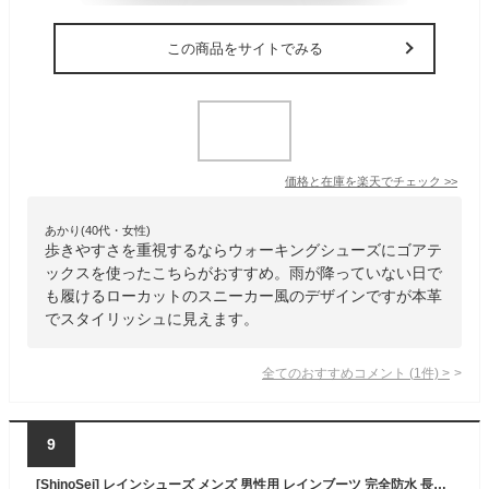
この商品をサイトでみる
価格と在庫を
楽天
でチェック
>>
あかり(40代・女性)
歩きやすさを重視するならウォーキングシューズにゴアテ
ックスを使ったこちらがおすすめ。雨が降っていない日で
も履けるローカットのスニーカー風のデザインですが本革
でスタイリッシュに見えます。
全てのおすすめコメント
(
1
件)
>
9
[ShinoSei] レインシューズ メンズ 男性用 レインブーツ 完全防水 長靴 雨靴 アウトドア スニーカー (ブラック, 日本の靴のサイズ寸法, 大人, 数値, 2_e, 26.0 cm)