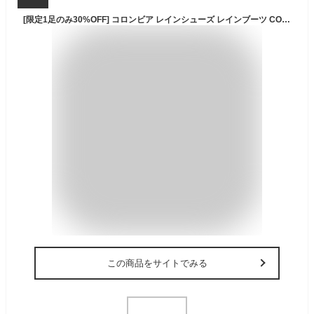
[限定1足のみ30%OFF] コロンビア レインシューズ レインブーツ COLUMBIA YU5220 HAWTHORNE RAIN SIDE-GORE OMNI-TECH ホーソンレイン サイドゴア オムニテック ブーツ 防水 メンズ レディース A241
この商品をサイトでみる