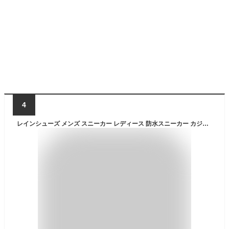
4
レインシューズ メンズ スニーカー レディース 防水スニーカー カジュアル おしゃれ 雨靴 長靴 防水 台風対策 雪 長靴 レインブーツ レインスニーカー 靴 アウトドア 大きいサイズ 蒸れにくい 履きやすい 歩きやすい 疲れにくい完全防水