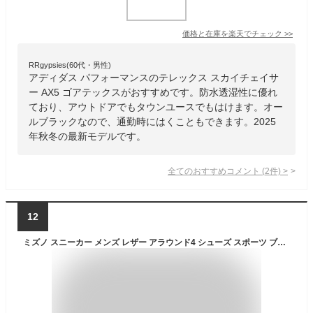
価格と在庫を
楽天
でチェック
>>
RRgypsies(60代・男性)
アディダス パフォーマンスのテレックス スカイチェイサ
ー AX5 ゴアテックスがおすすめです。防水透湿性に優れ
ており、アウトドアでもタウンユースでもはけます。オー
ルブラックなので、通勤時にはくこともできます。2025
年秋冬の最新モデルです。
全てのおすすめコメント
(
2
件)
>
12
ミズノ スニーカー メンズ レザー アラウンド4 シューズ スポーツ ブランド Mizuno 防水 4E ワイド 幅広 ファスナー付 ゴアテックス レインシューズ ダイエット ウォーキング スポーツシューズ 通勤 旅行 B1GC2503 新作 大きいサイズ 有