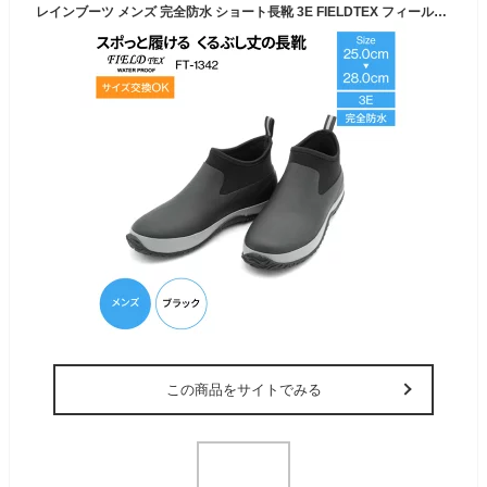
レインブーツ メンズ 完全防水 ショート長靴 3E FIELDTEX フィールドテックス FT-1342 靴 防水 レインシューズ メンズレインブーツ 防水ブーツ 防水シューズ 防水スリッポン ショート丈 雨靴 ちょい履き ちょっと履き ブラック 通勤 通学 雨の日 梅雨 雪 sgc
この商品をサイトでみる