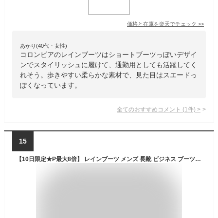
価格と在庫を
楽天
でチェック
>>
あかり(40代・女性)
コロンビアのレインブーツはショートブーツっぽいデザイ
ンでスタイリッシュに履けて、通勤用としても活躍してく
れそう。歩きやすい柔らかな素材で、見た目はスエードっ
ぽくなっています。
全てのおすすめコメント
(
1
件)
>
15
【10日限定★P最大8倍】 レインブーツ メンズ 長靴 ビジネス ブーツ 防水 完全防水 厚底 大きいサイズ 黒 ブラック ショート サイドゴアブーツ サイドゴア 梅雨 おしゃれ 雨 ファイブスター Five Star FS-900 Wood Way G-3334 父の日 ギフト レインシューズ