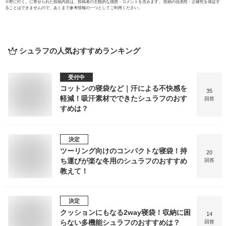
※
野に行く。
に寄せられた投稿内容は、投稿者の主観的な感想・コメントを含みます。 投稿の信憑性・正確性を保証す
ることはできませんので、あくまで参考情報の一つとしてご利用ください。
シュラフ
の人気おすすめランキング
受付中
コットンの寝袋など｜汗による不快感を
35
軽減！吸汗素材でできたシュラフのおす
回答
すめは？
決定
ツーリング向けのコンパクトな寝袋！持
20
ち運びが楽な冬用のシュラフのおすすめ
回答
教えて！
決定
クッションにもなる2way寝袋！収納に困
14
らない多機能シュラフのおすすめは？
回答