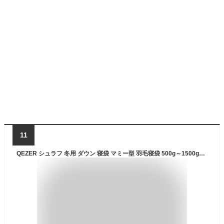
11
QEZER シュラフ 冬用 ダウン 寝袋 マミー型 羽毛寝袋 500g～1500g充填 コンパクト 600FP高級ダウン 400T撥水加工 2人用に連結可能 アウトドア キャンプ 登山 車中泊 防災用