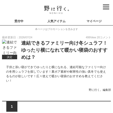
受付中
人気アイテム
マイページ
本ページはプロモーションを含みます
最終更新日：2026/07/24
499
View
20
コメント
連結できるファミリー向け冬シュラフ！
ゆったり横になれて暖かい寝袋のおすす
めは？
決定
子供と添い寝ができてゆったりと横になれる、連結可能なファミリー向け
の冬用シュラフを探しています！裏ボア素材や耐寒性の強い真冬でも使え
るものが欲しいです！広々使えて暖かい寝袋のおすすめを教えてくださ
い！
野に行く。編集部
1