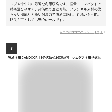
ンプや車中泊に最適な冬用寝袋です。軽量・コンパクトで
持ち運びやすく、封筒型で連結可能。フランネル素材の柔
らかい肌触りと高い保温力で快適に眠れ、丸洗いも可能。
防災ギアとしても安心の一枚です。
全てのおすすめコメント
(
1
件)
>
7
寝袋 冬用 CAMDOOR【30秒収納&2個連結可】シュラフ 冬用 快適温度-15℃~20℃ 6in1多機能 230T防水 1.8kg 2.2kg 寝袋 オールシーズン コンパクト 収納パック付き 温たま 丈調節可能 丸洗い 防災用 避難用 車中泊 登山 アウトドア キャンプ用 来客用 ドライブ旅行 室内 洗濯可能