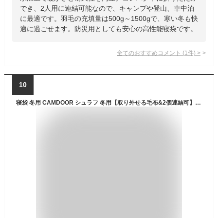
でき、2人用に連結可能なので、キャンプや登山、車中泊
に最適です。羽毛の充填量は500g～1500gで、寒い冬も快
適に過ごせます。防災用としても安心の高性能寝袋です。
全てのおすすめコメント
(
1
件)
>
10
寝袋 冬用 CAMDOOR シュラフ 冬用【取り外せる毛布&2個連結可】寝袋 オールシーズン 320T防水 6in1多機能 快適温度-15℃~20℃ 2.5kg 3.0kg 3.5kg 保温 収納パック付き 封筒型 丸洗い 車中泊 登山 防災用 避難用 アウトドア キャンプ用 来客用 ドライブ旅行 室内 洗濯可能 春用 夏用 秋用 冬用