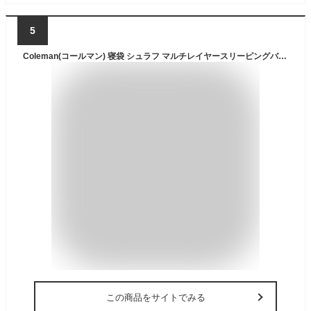
5
Coleman(コールマン) 寝袋 シュラフ マルチレイヤースリーピングバッグ オールシーズン 封筒型 使用下限温度-5度 2000034777 キャンプ アウトドア 丸洗い可能 洗濯機可 防災 春用 夏用 秋用 冬用 フェス 連結可能 車中泊 来客用
この商品をサイトでみる