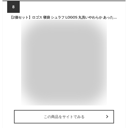
8
【2個セット】ロゴス 寝袋 シュラフ LOGOS 丸洗いやわらか あったかシュラフ・-2 No.72683060冬用 洗濯 化繊 封筒型 連結 車中泊 防災 災害対策 避難
この商品をサイトでみる