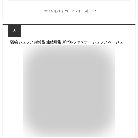
全てのおすすめコメント（3件）
3
寝袋 シュラフ 封筒型 連結可能 ダブルファスナー シュラフ ベージュ 2個セット AWD-SB18H | -10度まで対応 オールシーズン T210ポリエステル アウトドア 洗える 洗濯 シェラフ 大判 マット レジャー 春 夏 秋 冬 防災 防寒 手と足を出せる 自在変形