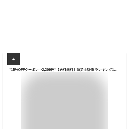
4
*15%OFFクーポン⇒2,209円*【送料無料】防災士監修 ランキング1位 封筒型 寝袋 アウトドア 寝具 シュラフ 洗える コンパクト 冬用 夏用 スリーピングバッグ シュラフザック 1.45kg 連結可能 封筒型 かわいい 耐寒-5℃ 車中泊 ad009 防災 避難用 ベランピング おうちキャンプ