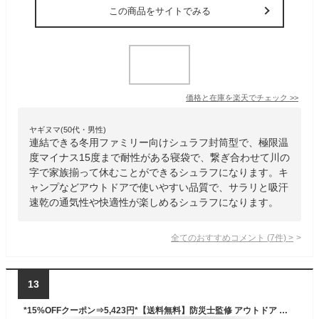
この商品をサイトでみる
価格と在庫を
楽天
でチェック
>>
ヤギヌマ(50代・男性)
連結できる冬用ファミリー向けシュラフ封筒型で、極限温
度マイナス15度まで耐性がある寝袋で、繋ぎ合わせて川の
字で家族揃って休むことができるシュラフになります。キ
ャンプなどアウトドアで使いやすい品質で、サラリと吸汗
速乾の通気性や快適性が楽しめるシュラフになります。
全てのおすすめコメント
(
7
件)
>
13
*15%OFFクーポン⇒5,423円*【送料無料】防災士監修 アウトドア 寝具 羽毛寝袋 冬用寝袋 シュラフ 封筒型 マミー型 フェザー 80% ダウン 20％ あったか 保温 キャンプ アウトドア用品 連結可能 スリーピングバッグ シュラフザック 洗える 災害 防災 車中泊 収納 ツーリング