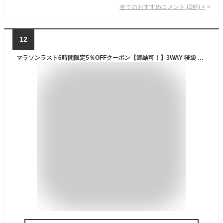
全てのおすすめコメント
(
2
件)
>
12
マラソンラスト6時間限定5％OFFクーポン【連結可！】3WAY 寝袋 シュラフ 極限温度-15℃ クッション ブランケット 封筒型 軽量 防水 コンパクト アウトドア キャンプ 来客用 登山 車中泊 防災 防災用 丸洗い 異なる色連結可 オールシーズン 春用 夏用 秋用 冬用