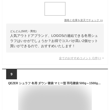
価格と在庫を
楽天
でチェック
>>
どんどん(50代・男性)
人気アウトドアブランド、LOGOSの連結できる冬用シュ
ラフはいかがでしょうか？お得でコスパが高い2個セット
買いができるので、おすすめいたします！
全てのおすすめコメント
(
1
件)
>
9
QEZER シュラフ 冬用 ダウン 寝袋 マミー型 羽毛寝袋 500g～1500g充填 コンパクト 600FP高級ダウン 400T撥水加工 2人用に連結可能 アウトドア キャンプ 登山 車中泊 防災用