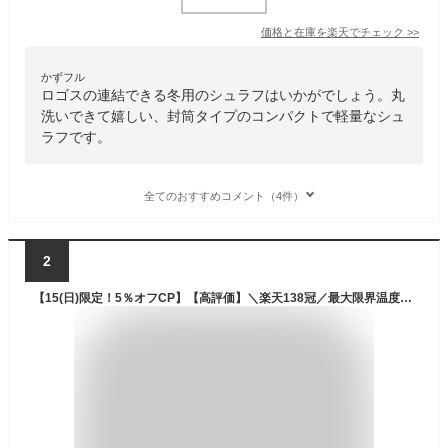
価格と在庫を
楽天
でチェック
>>
かずフル
ロゴスの連結できる冬用のシュラフはいかがでしょう。丸
洗いできて嬉しい、封筒タイプのコンパクトで軽量なシュ
ラフです。
全てのおすすめコメント（4件）
2
【15(日)限定！5％オフCP】【高評価】＼楽天138冠／最大限界温度-15度 防災士監修 非常用 1.45kg 寝袋 シュラフ オールシーズン 洗える コンパクト 封筒型 冬用 ねぶくろ キャンプ 車中泊 掛け布団 連結可能 軽量 防災用品 避難具 最強 来客