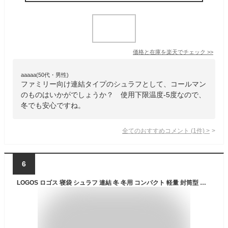
価格と在庫を
楽天
でチェック
>>
aaaaa(50代・男性)
ファミリー向け連結タイプのシュラフとして、コールマン
のものはいかがでしょうか？ 使用下限温度-5度なので、
冬でも安心ですね。
全てのおすすめコメント
(
1
件)
>
6
LOGOS ロゴス 寝袋 シュラフ 連結 冬 冬用 コンパクト 軽量 封筒型 車中泊 キャンプ 登山 丸洗い 冬山 アウトドア フランネル 最強 保温 防災ギア ブラウン 丸洗いソフトタッチシュラフ -4 [適正温度-4℃まで] 4981325529208