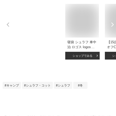
寝袋 シュラフ 車中
【15
泊 ロゴス logos 連
オフ
結 冬 冬用 コンパク
価】＼
ショップでみる
シ
ト 軽量 封筒型 キャ
最大限
ンプ 登山 丸洗い 冬
防災
山 アウトドア 保温
1.45
人気 グリーン 緑 オ
フ 
リーブ 丸洗いやわ
洗え
らか あったかシュ
封筒型
キャンプ
シュラフ・コット
シュラフ
冬
ラフ2 [適正温度-2℃
ろ キ
まで] 72683060
掛け
4981325534554
軽量 
具 最