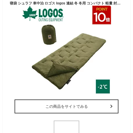
寝袋 シュラフ 車中泊 ロゴス logos 連結 冬 冬用 コンパクト 軽量 封筒型 キャンプ 登山 丸洗い 冬山 アウトドア 保温 人気 グリーン 緑 オリーブ 丸洗いやわらか あったかシュラフ2 [適正温度-2℃まで] 72683060 4981325534554
この商品をサイトでみる