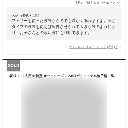
価格と在庫を
楽天
でチェック
>>
あかり(40代・女性)
フェザーを使った寝袋なら冬でも温かく眠れますよ。同じ
タイプの寝袋を使えば連携させられて大きな袋のようにな
り、お子さんとの添い寝にも利用できます。
全てのおすすめコメント
(
3
件)
>
SOLD
寝袋 1－2人用 封筒型 オールシーズン 240Tボリエステル格子柄 防水 シュラフ キャンプ用品 丸洗いok 連結解体可能 最低使用温度 マイナス15℃ 車中泊 登山 キャンプ アウトドア コンパクト 防災用 避難用 防寒 春用 秋用 冬用