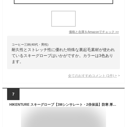
価格と在庫を
Amazon
でチェック
>>
コーヒー三杯(40代・男性)
耐久性とストレッチ性に優れた特殊な裏起毛素材が使われ
ているスキーグローブはいかがですか。カラーは3色あり
ます。
全てのおすすめコメント
(
1
件)
>
7
HIKENTURE スキーグローブ【3Mシンサレート・2倍保温】防寒 厚手 裏起毛 スノーグローブ 防水 防風 スキー手袋 滑り止め タッチパネル対応 紛失防止 撥水加工 スノボ 手袋 登山・スノーボード・スキー・雪遊び・ バイク・ アウトドア・ 通勤通学・ 除雪作業に最適な防寒グローブ メンズ レディース対応(M)