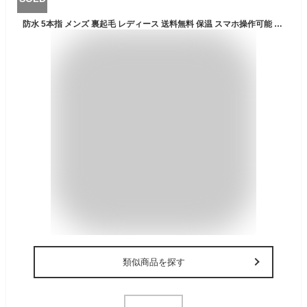
防水 5本指 メンズ 裏起毛 レディース 送料無料 保温 スマホ操作可能 スノボ スノボー グローブ 撥水 おしゃれ ウェア 防寒 スキー手袋 作業 落書き 滑り止め 防風 自転車 バイク スノボーグローブ 漁業 ワークマン 暖かい スキー
類似商品を探す