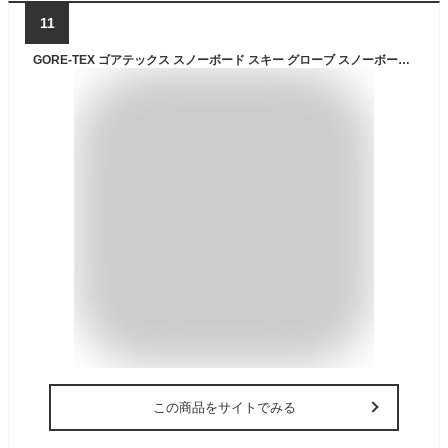
11
GORE-TEX ゴアテックス スノーボード スキー グローブ スノーボードグローブ スキーグローブ レディース メンズ スノボ スノボー スキー スノボグローブ スノボーグローブ スノーグローブ 手袋 てぶくろ 5本指 激安 namelessage AGE-51
この商品をサイトでみる