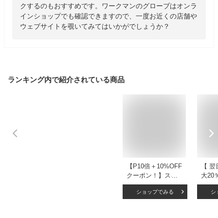
クするのもおすすめです。ワークマンのグローブはオンラ
インショップでも確認できますので、一度お近くの店舗や
ウェブサイトを覗いてみてはいかがでしょうか？
ランキング内で紹介されている商品
【P10倍＋10%OFF
【 翌
クーポン！】スキー
大20
グローブ スキー 手
ン】
ショップでみる
シ
袋 レディース メン
ブ ス
ズ スノーグローブ
ボー
スノーボード スノ
袋 