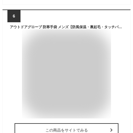
6
アウトドアグローブ 防寒手袋 メンズ【防風保温・裏起毛・タッチパネル対応・撥水加工 】グローブ 冬 保温 グローブ 自転車グローブ 耐磨耗性 滑り止め 通勤 通学 バイクスポーツ ランニング 釣り 作業 スキー メンズ レディース(グレー, L)
この商品をサイトでみる