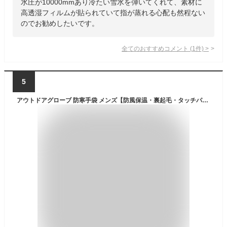
水圧が10000mmあり冷たい雪水を弾いてくれて、素材に
高透湿フィルムが貼られていて指が蒸れる心配も然程ない
のでお勧めしたいです。
全てのおすすめコメント
(
1
件)
>
5
アウトドアグローブ 防寒手袋 メンズ【防風保温・裏起毛・タッチパネル対応・撥水加工 】グローブ 冬 保温 グローブ 自転車グローブ 耐磨耗性 滑り止め 通勤 通学 バイクスポーツ ランニング 釣り 作業 スキー メンズ レディース(ブラック, M)