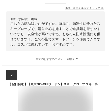
価格と在庫を
楽天
でチェック
>>
ぷすぷす(40代・男性)
こちらの商品はいかがですか。防風性、防寒性に優れたス
キーグローブで、滑り止めを施すことで道具類を持ちやす
いですし、安全性が高いですね。もちろん防水性能にも優
れていますよ。全ての指でスマートフォンを使用できます
よ。コスパに優れていて、おすすめです。
全てのおすすめコメント（3件）
2
【 翌日発送 】【最大20％OFFクーポン】スキー グローブ スキー手袋 スノボー手袋 バイク手袋 サイクリンググローブ メンズ レディース 防寒 防風 防水 撥水 裏起毛 中綿入り 保温 暖かい スマホ対応 タッチパネル 掌PU滑り止め 耐磨耗 ファスナーポケット付き スキー