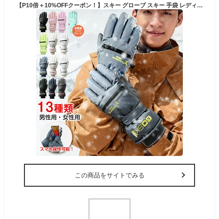
【P10倍＋10%OFFクーポン！】スキー グローブ スキー 手袋 レディース メンズ スノーグローブ スノーボード スノボ グローブ 手袋 暖かい スマホ対応 滑り止め 完全防水 裏起毛 スノグローブ 防水グローブ バイク 登山 自転車
この商品をサイトでみる