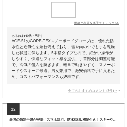
価格と在庫を
楽天
でチェック
>>
あるねよ(40代・男性)
AGE-51のGORE-TEXスノーボードグローブは、優れた防
水性と通気性を兼ね備えており、雪や雨の中でも手を乾燥
した状態に保ちます。5本指タイプなので、細かい操作が
しやすく、快適なフィット感を提供。手首部分は調整可能
で、冷気の侵入を防ぎます。軽量で動きやすく、スノーボ
ードやスキーに最適。男女兼用で、激安価格で手に入るた
め、コストパフォーマンスも抜群です。
全てのおすすめコメント
(
3
件)
>
12
最強の防寒手袋が登場！スマホ対応、防水/防風 機能付き！スキーや登山、バイクや自転車などウィンタースポーツでも使える防寒 グローブ メンズ 男性用 [ LAD WEATHER ラドウェザー ] 滑り止め 透湿性 反射ロゴ タッチパネル対応