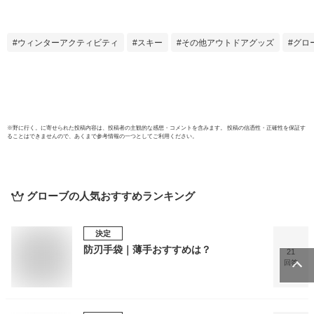
ボ グローブ 手袋 暖
ローブ
かい スマホ対応 滑
ィース
り止め 完全防水 裏
水 撥
ウィンターアクティビティ
スキー
その他アウトドアグッズ
グロ
起毛 スノグローブ
入り 
防水グローブ バイ
マホ
ク 登山 自転車
ネル 
耐磨
ポケ
ー
※
野に行く。
に寄せられた投稿内容は、投稿者の主観的な感想・コメントを含みます。 投稿の信憑性・正確性を保証す
ることはできませんので、あくまで参考情報の一つとしてご利用ください。
グローブ
の人気おすすめランキング
決定
防刃手袋｜薄手おすすめは？
21
回答