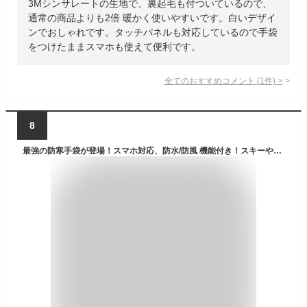
3Mシンサレートの生地で、裏起毛も付ついているので、
通常の商品よりも2倍 暖かく使いやすいです。白いデザイ
ンでおしゃれです。タッチパネルも対応しているので手袋
をつけたままスマホも使えて便利です。
全てのおすすめコメント
(
1
件)
>
8
最強の防寒手袋が登場！スマホ対応、防水/防風 機能付き！スキーや登山、バイクや自転車などウィンタースポーツでも使える防寒 グローブ メンズ 男性用 [ LAD WEATHER ラドウェザー ] 滑り止め 透湿性 反射ロゴ タッチパネル対応