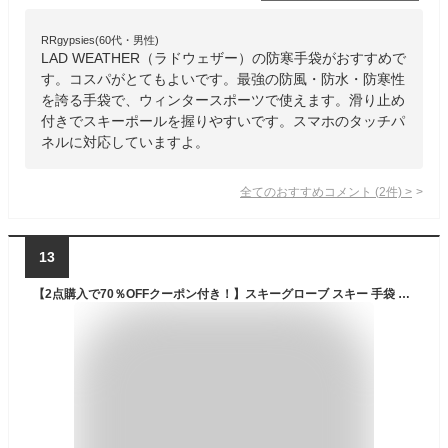
RRgypsies(60代・男性)
LAD WEATHER（ラドウェザー）の防寒手袋がおすすめで
す。コスパがとてもよいです。最強の防風・防水・防寒性
を誇る手袋で、ウィンタースポーツで使えます。滑り止め
付きでスキーポールを握りやすいです。スマホのタッチパ
ネルに対応していますよ。
全てのおすすめコメント
(
2
件)
>
13
【2点購入で70％OFFクーポン付き！】スキーグローブ スキー 手袋 スノボ グローブ スキー手袋 スノボ 手袋 スキー グローブ スノボ グローブ 完全防水4層構造 スマホ操作可能 3サイズ 手袋 手の甲ポケット付 裏起毛 超撥水 メンズ レディース スノーボード グローブ スノボ