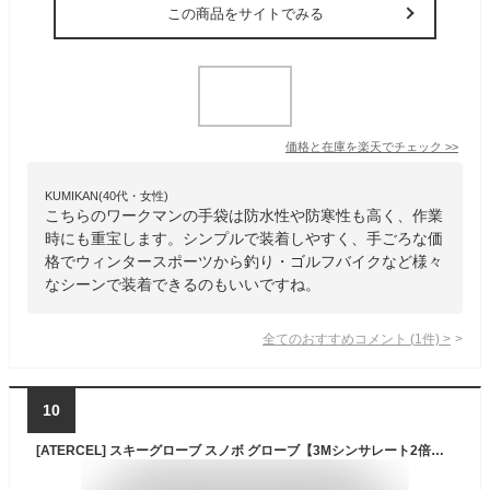
この商品をサイトでみる
価格と在庫を
楽天
でチェック
>>
KUMIKAN(40代・女性)
こちらのワークマンの手袋は防水性や防寒性も高く、作業
時にも重宝します。シンプルで装着しやすく、手ごろな価
格でウィンタースポーツから釣り・ゴルフバイクなど様々
なシーンで装着できるのもいいですね。
全てのおすすめコメント
(
1
件)
>
10
[ATERCEL] スキーグローブ スノボ グローブ【3Mシンサレート2倍保温】 スノボ 手袋 防寒手袋 タッチパネル対応 撥水加工 滑り止め 紛失防止 防風 保温 厚手 通気性 耐久性 スキー 登山 雪遊び 除雪作業 メンズ レディース兼用 (L, ブラック)