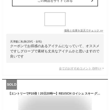
この商品をサイトでみる
価格と在庫を
楽天
でチェック
>>
天津飯に転身(20代・女性)
クーポンでお得感のあるアイテムになっていて、オススメ
ですしグローブで素材も丈夫なアイテムかと思いますので
良いです
全てのおすすめコメント
(
9
件)
>
SOLD
【エントリーでP10倍！20日20時〜】REUSCH ロイシュ スキー グローブ メンズ レディース＜2025＞BLASTER GTX【GORE-TEX】 日本正規品