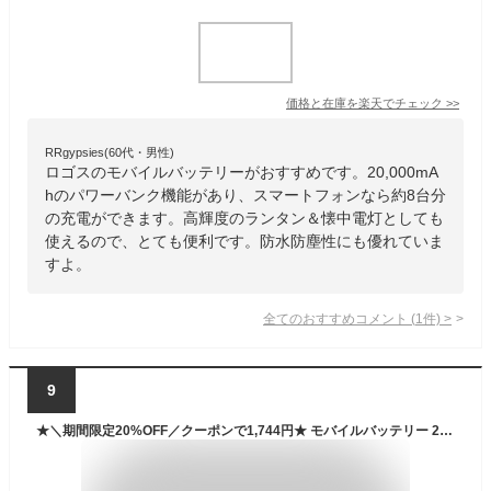
価格と在庫を
楽天
でチェック
>>
RRgypsies(60代・男性)
ロゴスのモバイルバッテリーがおすすめです。20,000mA
hのパワーバンク機能があり、スマートフォンなら約8台分
の充電ができます。高輝度のランタン＆懐中電灯としても
使えるので、とても便利です。防水防塵性にも優れていま
すよ。
全てのおすすめコメント
(
1
件)
>
9
★＼期間限定20%OFF／クーポンで1,744円★ モバイルバッテリー 20W急速充電 大容量 軽量 小型 20000mAh 災害用 停電対策 急速充電 スマホ 充電器 薄型 4台同時充電 ケーブル不要 大容量 LED残量表示 iPhone Android PSE認証済 停電対策 アウトドア 防災