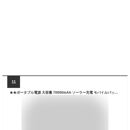
11
★★ポータブル電源 大容量 70000mAh ソーラー充電 モバイルバッテリー ソーラー ポータブル電源 ライト付き 35W出力 ポタ電 家庭用 コンパクト 防災 アウトドア 車中泊 省エネ 軽量 持ち運び便利 PSE認証済