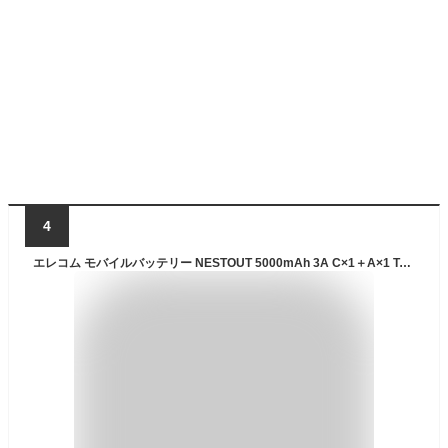
4
エレコム モバイルバッテリー NESTOUT 5000mAh 3A C×1＋A×1 Type-C 1ポート USB-A 1ポート ネストアウト アウトドア タイプC コンパクト 5000mAh 防水・防塵・耐衝撃 IP67 国内メーカー サンドベージュ ELECOM DE-NEST-5000BE