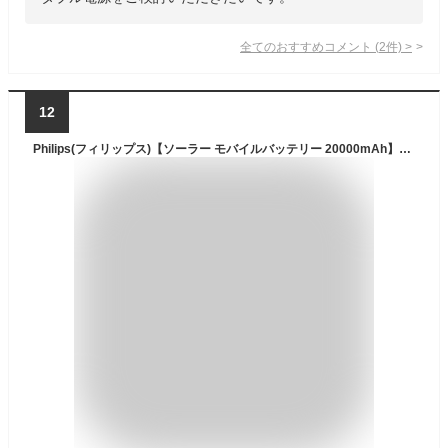
全てのおすすめコメント
(
2
件)
>
12
Philips(フィリップス)【ソーラー モバイルバッテリー 20000mAh】ソーラー充電器 ソーラーチャージャー 4way蓄電 大容量充電器 ５ポート 入出力兼用/急速充電/高輝度 LED/SOSライト付き 耐衝撃 旅行/キャンプ/災害/非常用グッズ ios/Android 対応 PSE認証済 DLP7726N (ブラック)