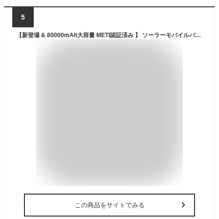
5
【新登場 & 80000mAh大容量 METI認証済み 】 ソーラーモバイルバッテリー 手回し充電 22.5W/PD18W 3A急速充電 4本ケーブル内蔵 Type-C入出力兼用 7台同時充電 ソーラーチャージャー 5Way蓄電 懐中電灯+LEDライト付き 防塵 耐衝撃 コンパス搭載 防災グッズ SOSモード 地震/災害/旅行/アウトドア iPhone/Android各種デバイス対応(オレンジ)
この商品をサイトでみる