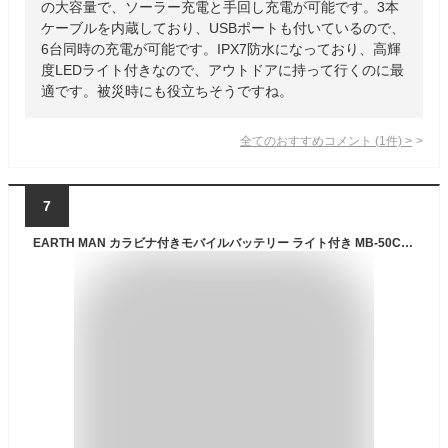
の大容量で、ソーラー充電と手回し充電が可能です。3本
ケーブルを内蔵しており、USBポートも付いているので、
6台同時の充電が可能です。IPX7防水になっており、高輝
度LEDライト付きなので、アウトドアに持って行くのに最
適です。被災時にも役立ちそうですね。
全てのおすすめコメント
(
1
件)
>
7
EARTH MAN カラビナ付きモバイルバッテリー ライト付き MB-50CLiBK ブラック MB-50CLiOL オリーブ アウトドア キャンプ 防災 避難 停電 対策 グッズ アイテム