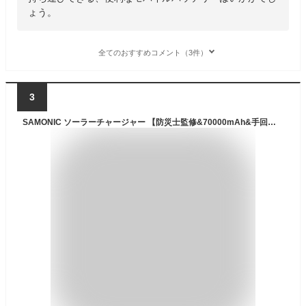
ょう。
全てのおすすめコメント（3件）
3
SAMONIC ソーラーチャージャー 【防災士監修&70000mAh&手回し充電】 大容量 モバイルバッテリー 4way蓄電 6台同時対応 持ち運び便利 ソーラー充電器 LIGHTNING変換アダプタ付き LEDライト/SOS点滅モード IPX7 耐衝撃 iOS/Androidに対応 停電対策 防災用品 地震/災害/戸外/旅行 (ブルー)