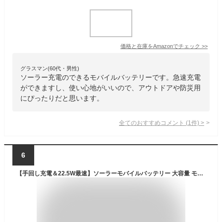
価格と在庫を
Amazon
でチェック
>>
グラスマン(60代・男性)
ソーラー充電のできるモバイルバッテリーです。急速充電
ができますし、使い心地がいいので、アウトドアや防災用
にぴったりだと思います。
全てのおすすめコメント
(
1
件)
>
6
【手回し充電＆22.5W最速】ソーラーモバイルバッテリー 大容量 モバイルバッテリー 63800mAh 22.5W/PD18W 急速充電 ソーラーチャージャー 6台同時充電 3本ケーブル内蔵+USBポート 5way蓄電 IPX7防水 高輝度 LEDライト付き 停電対策 地震 災害 防災グッズ