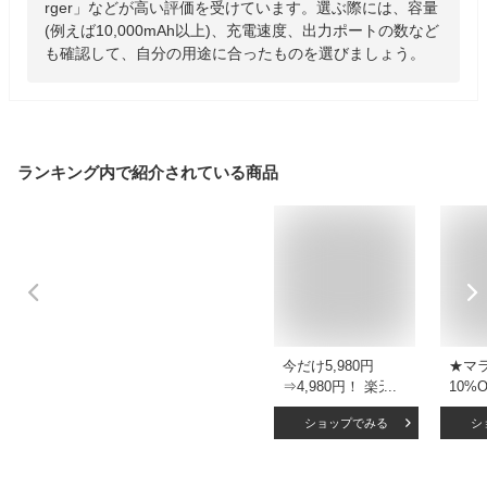
rger」などが高い評価を受けています。選ぶ際には、容量
(例えば10,000mAh以上)、充電速度、出力ポートの数など
も確認して、自分の用途に合ったものを選びましょう。
ランキング内で紹介されている商品
今だけ5,980円
★マ
⇒4,980円！ 楽天1
10%O
位27冠獲得 ソーラ
★モ
ショップでみる
シ
ー モバイルバッテ
ー 70
リー【30000mAh大
タブ
容量＆4台同時充
ソー