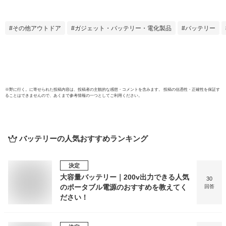
電】ワイヤレス充電
ラー
急速充電 ソーラー
リー
チャージャー 災害
タブ
その他アウトドア
ガジェット・バッテリー・電化製品
バッテリー
用バッテリー タイ
付き 
プCケーブル内蔵 ソ
電 家
ーラーパワーバンク
ト 防
充電器 ソーラー充
車中泊
電器 LEDライト付
持ち運
防災/停電/台風
認証
※
野に行く。
に寄せられた投稿内容は、投稿者の主観的な感想・コメントを含みます。 投稿の信憑性・正確性を保証す
ることはできませんので、あくまで参考情報の一つとしてご利用ください。
バッテリー
の人気おすすめランキング
決定
大容量バッテリー｜200v出力できる人気
30
のポータブル電源のおすすめを教えてく
回答
ださい！