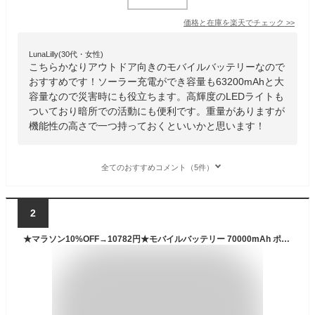
価格と在庫を
楽天
でチェック
>>
LunaLilly(30代・女性)
こちらかなりアウトドア向きのモバイルバッテリーなので
おすすめです！ソーラー充電ができ容量も63200mAhと大
容量なので災害時にも役立ちます。高輝度のLEDライトも
ついており暗所での活動にも便利です。重量がありますが
機能性の高さで一つ持っておくといいかと思います！
全てのおすすめコメント（5件）
2
★マラソン10%OFF→10782円★モバイルバッテリー 70000mAh ポータブル電源 大容量 ソーラー充電 ソーラーモバイルバッテリー ソーラーポータブル電源 ライト付き 35W出力 ポタ電 家庭用 コンパクト 防災 アウトドア 車中泊 省エネ 軽量 持ち運び便利 PSE認証済