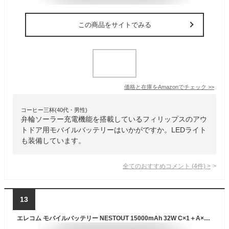
この商品をサイトでみる
価格と在庫を
Amazon
でチェック
>>
コーヒー三杯(40代・男性)
弁輪ソーラー充電機能を搭載しているフィリップスのアウ
トドア用モバイルバッテリーはいかがですか。LEDライト
も装備しています。
全てのおすすめコメント
(
4
件)
>
13
エレコム モバイルバッテリー NESTOUT 15000mAh 32W C×1＋A×2 Type-C USB-A ネストアウト アウトドア タイプC 防水・防塵・耐衝撃 IP67 高速充電 急速充電 国内メーカー 大容量 サンドベージュ ELECOM DE-NEST-15000BE