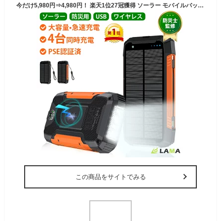
今だけ5,980円⇒4,980円！ 楽天1位27冠獲得 ソーラー モバイルバッテリー【30000mAh大容量＆4台同時充電】ワイヤレス充電 急速充電 ソーラーチャージャー 災害用バッテリー タイプCケーブル内蔵 ソーラーパワーバンク充電器 ソーラー充電器 LEDライト付 防災/停電/台風
この商品をサイトでみる