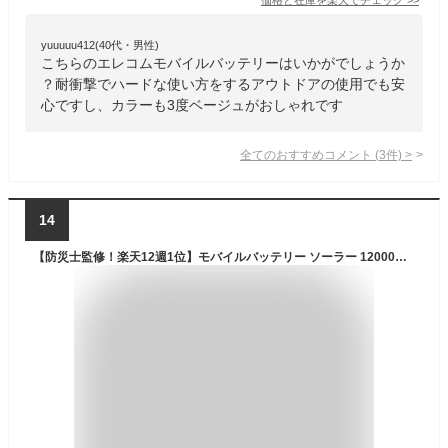
yuuuuu412(40代・男性)
こちらのエレコムモバイルバッテリーはいかがでしょうか
？耐衝撃でハードな使い方をするアウトドアの使用でも安
心ですし、カラーも3度ベージュがおしゃれです
全てのおすすめコメント
(
3
件)
>
14
【防災士監修！楽天12週1位】モバイルバッテリー ソーラー 12000mAh ソーラーチャージャー スマホ充電 3WAY充電 2台同時充電 手回し 急速充電 LEDライト 耐衝撃 大容量 緊急停電対策 SOS 小型 防災 地震 災害 iPhone iPad Android【1年保証＆説明書＆防災ガイドブック付き】