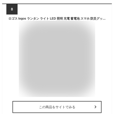
8
ロゴス logos ランタン ライト LED 照明 充電 蓄電池 スマホ 防災グッズ 防災 1500ルーメン キャンプ アウトドア 蓄電式 防水 防塵 野電 ワイヤレス充電 懐中電灯 持ち運び 置き 吊り下げ 薄型 モバイルバッテリー パワーストックランタン2000・スマートワイヤレス 74176050
この商品をサイトでみる