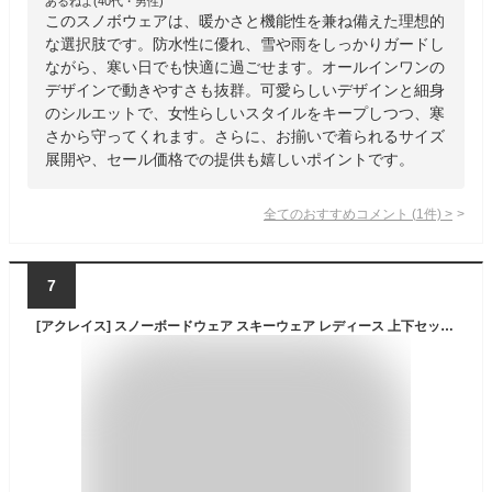
あるねよ(40代・男性)
このスノボウェアは、暖かさと機能性を兼ね備えた理想的
な選択肢です。防水性に優れ、雪や雨をしっかりガードし
ながら、寒い日でも快適に過ごせます。オールインワンの
デザインで動きやすさも抜群。可愛らしいデザインと細身
のシルエットで、女性らしいスタイルをキープしつつ、寒
さから守ってくれます。さらに、お揃いで着られるサイズ
展開や、セール価格での提供も嬉しいポイントです。
全てのおすすめコメント
(
1
件)
>
7
[アクレイス] スノーボードウェア スキーウェア レディース 上下セット ユニセックス xs～m 3サイズ展開 al-ss2101-wmbl-lgy