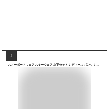
4
スノーボードウェア スキーウェア 上下セット レディース パンツ ジャケット ボード ウェア スノボ ウェア ウェア スノー ウェア ウエア おしゃれ かわいい 上 下 スノーボード スキー アウトドア 保温 中綿 撥水 防風 防寒 着 耐水 ISET-510 【LDY】