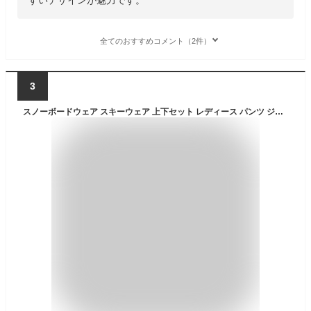
全てのおすすめコメント（2件）
3
スノーボードウェア スキーウェア 上下セット レディース パンツ ジャケット ボード ウェア スノボ ウェア ウェア スノー ウェア ウエア おしゃれ かわいい 上 下 スノーボード スキー アウトドア 中綿 撥水 防風 防寒 着 PISET-46PJB_ICE 【LDY】