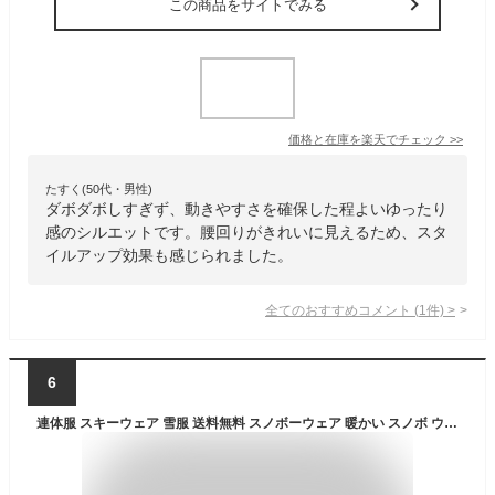
この商品をサイトでみる
価格と在庫を
楽天
でチェック
>>
たすく(50代・男性)
ダボダボしすぎず、動きやすさを確保した程よいゆったり
感のシルエットです。腰回りがきれいに見えるため、スタ
イルアップ効果も感じられました。
全てのおすすめコメント
(
1
件)
>
6
連体服 スキーウェア 雪服 送料無料 スノボーウェア 暖かい スノボ ウェア スノーボード スノーウェア オールインワン スノーボードウェア レディーススノーウェア 防寒 スノボウェア 防水 スノボー スキー 可愛い お揃い 細身 大きいサイズ ボードウェア★激安★セール