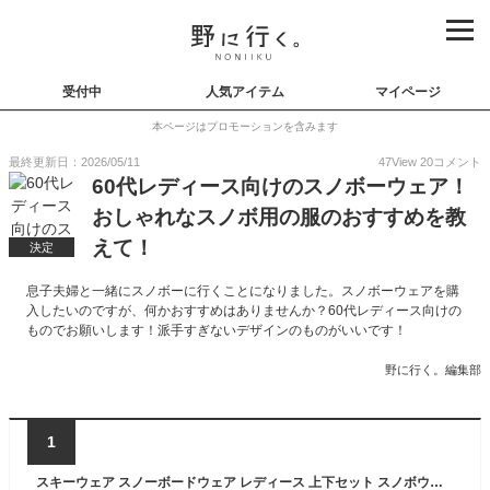
受付中
人気アイテム
マイページ
本ページはプロモーションを含みます
最終更新日：2026/05/11
47
View
20
コメント
60代レディース向けのスノボーウェア！
おしゃれなスノボ用の服のおすすめを教
えて！
決定
息子夫婦と一緒にスノボーに行くことになりました。スノボーウェアを購
入したいのですが、何かおすすめはありませんか？60代レディース向けの
ものでお願いします！派手すぎないデザインのものがいいです！
野に行く。編集部
1
スキーウェア スノーボードウェア レディース 上下セット スノボウェア スノボーウェア スノーウェア ボードウェア スキー スノーボード スノボ スノボー スノー ウェア ボード ジャケット パンツ 上下 セット おしゃれ かわいい 2025-2026 新作 送料無料