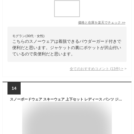
価格と在庫を
楽天
でチェック
>>
モグラン(30代・女性)
こちらのスノーウェアは着脱できるパウダーガード付きで
便利だと思います。ジャケットの裏にポケットが沢山付い
ているので良便利だと思います。
全てのおすすめコメント
(
13
件)
>
14
スノーボードウェア スキーウェア 上下セット レディース パンツ ジャケット ボード ウェア スノボ ウェア スノボー ウェア スノー ウェア ウエア おしゃれ かわいい 上 下 スノーボード スキー 保温 中綿 撥水 防風 防寒 着 PISET-43PJB_ICE 【LDY】