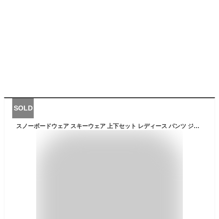
SOLD
スノーボードウェア スキーウェア 上下セット レディース パンツ ジャケット ボード ウェア スノボ ウェア ウェア スノー ウェア ウエア おしゃれ かわいい 上 下 スノーボード スキー アウトドア 保温 中綿 撥水 防風 防寒 着 耐水 ISET-510 【LDY】