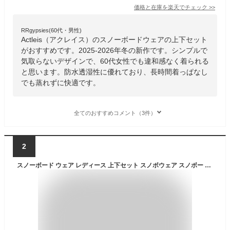
価格と在庫を
楽天
でチェック
>>
RRgypsies(60代・男性)
Actleis（アクレイス）のスノーボードウェアの上下セット
がおすすめです。2025-2026年冬の新作です。シンプルで
気取らないデザインで、60代女性でも違和感なく着られる
と思います。防水透湿性に優れており、長時間着っぱなし
でも蒸れずに快適です。
全てのおすすめコメント（3件）
2
スノーボード ウェア レディース 上下セット スノボウェア スノボー スキー ジャケット パンツ セットアップ MTU エムティーユー 全8色3サイズ ユニセックス ジュニア 小さい 大きいサイズ M/L/XL 2024-25