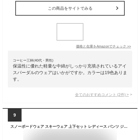
この商品をサイトでみる
価格と在庫を
Amazon
でチェック
>>
コーヒー三杯(40代・男性)
保温性に優れた軽量な中綿がしっかり充填されているアイ
スパーダルのウェアはいかがですか。カラーは19色ありま
す。
全てのおすすめコメント
(
2
件)
>
9
スノーボードウェア スキーウェア 上下セット レディース パンツ ジャケット ボード ウェア スノボ ウェア ウェア スノー ウェア ウエア おしゃれ かわいい 上 下 スノーボード スキー アウトドア 保温 中綿 撥水 防風 防寒 着 耐水 ISET-50 【LDY】