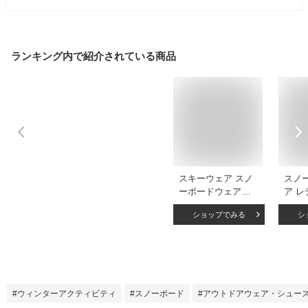
ランキング内で紹介されている商品
スキーウェア スノ
スノ
ーボードウェア レ
ア レ
ディース 上下セッ
セッ
ショップでみる
シ
ト スノボウェア ス
ア ス
ノボーウェア スノ
ジャ
ーウェア ボードウ
セット
ェア スキー スノー
エムテ
ボード スノボ スノ
色3サ
ボー スノー ウェア
クス 
ウィンターアクティビティ
スノーボード
アウトドアウェア・シュー
ボード ジャケット
い 