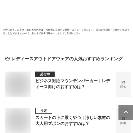
パンツ 上下 セット
M/L/X
おしゃれ かわいい
2025-2026 新作 送
料無料
※
野に行く。
に寄せられた投稿内容は、投稿者の主観的な感想・コメントを含みます。 投稿の信憑性・正確性を保証す
ることはできませんので、あくまで参考情報の一つとしてご利用ください。
レディースアウトドアウェア
の人気おすすめランキング
受付中
ビジネス対応マウンテンパーカー｜レデ
23
ィース向けのおすすめは？
回答
決定
スカートの下に履くやつ｜涼しい素材の
33
大人用ズボンのおすすめは？
回答