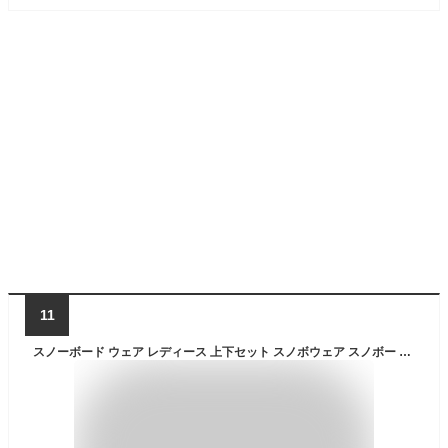
11
スノーボード ウェア レディース 上下セット スノボウェア スノボー スキー ジャケット パンツ MTU エムティーユー 全20色3サイズ ユニセックス ジュニア 小さい 大きいサイズ M/L/XL ブラック ベージュ ブルー カーキグリーン