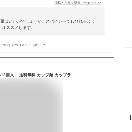
価格と在庫を
楽天
でチェック
>>
プ麺はいかがでしょうか。スパイシーでしびれるよう
。オススメします。
てのおすすめコメント（3件）
医食同源 麻辣湯 88g×12個入｜ 送料無料 カップ麺 カップラーメン マーラー マーラータン ダイエット麺 シビ辛 旨辛 麻辣 香辛料 グルテンフリー 春雨 さつまいも麺