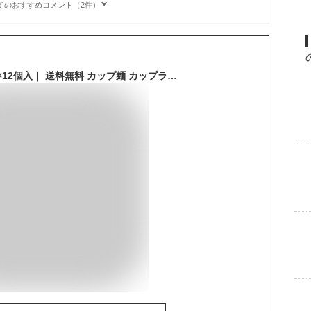
てのおすすめコメント（2件）
医食同源 麻辣湯 88g×12個入｜ 送料無料 カップ麺 カップラーメン マーラー マーラータン ダイエット麺 シビ辛 旨辛 麻辣 香辛料 グルテンフリー 春雨 さつまいも麺