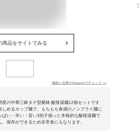
の商品をサイトでみる
価格と在庫を
Amazon
でチェック
>>
星の中華三昧タテ型榮林 酸辣湯麺12個セットです
楽しめるカップ麺で、もちもち食感のノンフライ麺に
っぱい・辛い・旨い3拍子揃った本格的な酸辣湯麺で
ん、保存ができるため非常食にもなります。