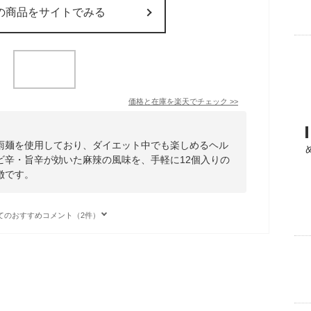
の商品をサイトでみる
価格と在庫を
楽天
でチェック
>>
雨麺を使用しており、ダイエット中でも楽しめるヘル
ビ辛・旨辛が効いた麻辣の風味を、手軽に12個入りの
徴です。
てのおすすめコメント（2件）