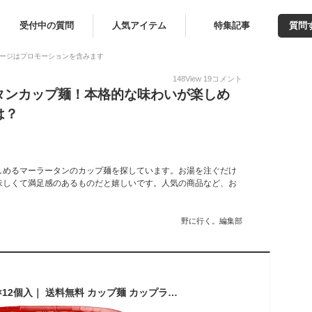
受付中の質問
人気アイテム
特集記事
質問
ージはプロモーションを含みます
148
View
19
コメント
タンカップ麺！本格的な味わいが楽しめ
は？
しめるマーラータンのカップ麺を探しています。お湯を注ぐだけ
味しくて満足感のあるものだと嬉しいです。人気の商品など、お
野に行く。編集部
医食同源 麻辣湯 88g×12個入｜ 送料無料 カップ麺 カップラーメン マーラー マーラータン ダイエット麺 シビ辛 旨辛 麻辣 香辛料 グルテンフリー 春雨 さつまいも麺