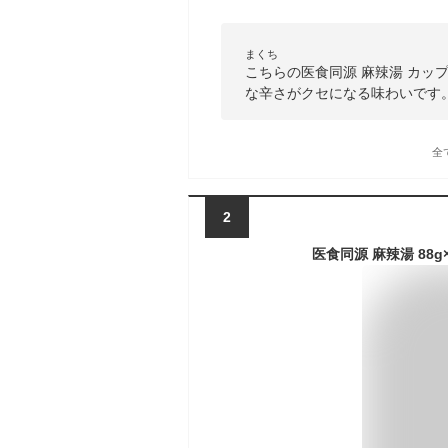
まくち
こちらの医食同源 麻辣湯 カッ
な辛さがクセになる味わいです
全
2