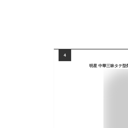
4
明星 中華三昧タテ型榮