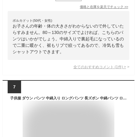
価格と在庫を
楽天
でチェック
>>
ポルカドット(50代・女性)
お子さんの年齢・体の大きさがわからないので外していた
らすみません。80～130のサイズでよければ、こちらのパ
ンツはいかがでしょう。中綿入りで裏起毛になっているの
で二重に暖かく、裾もリブで絞ってあるので、冷気も雪も
シャットアウトできます。
全てのおすすめコメント
(
1
件)
>
7
子供服 ダウン パンツ 中綿入り ロングパンツ 長ズボン 中綿パンツ ロング丈 子ども 雪遊び スキー 軽量 冬用 保温 防風 防寒パンツ ジュニア アウトドア 通学 通園 男の子 女の子 100-150cm ボトムス