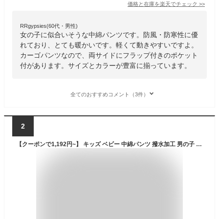
価格と在庫を
楽天
でチェック
>>
RRgypsies(60代・男性)
女の子に似合いそうな中綿パンツです。防風・防寒性に優
れており、とても暖かいです。軽くて動きやすいですよ。
カーゴパンツなので、両サイドにフラップ付きのポケット
付があります。サイズとカラーが豊富に揃っています。
全てのおすすめコメント（3件）
2
【クーポンで1,192円~】 キッズ ベビー 中綿パンツ 撥水加工 男の子 女の子 スノーパンツ ウォームパンツ アニマル 動物 くま パンダ 花柄 チェック デニム 総柄 防寒 防風 雪除け 保温 スキーパンツ 長ズボン スノーウェア スキーウェア 雪遊び 80 90 95 100 110 120 130