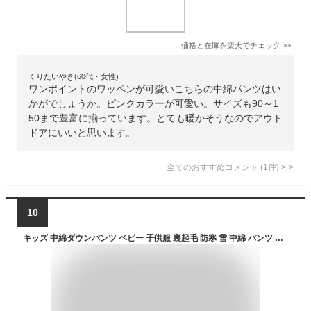
価格と在庫を
楽天
でチェック
>>
くりたいやき(60代・女性)
ワンポイントのワッペンが可愛いこちらの中綿パンツはい
かがでしょうか。ピンクカラーが可愛い。サイズも90～1
50まで豊富に揃っています。とても暖かそうなのでアウト
ドアにいいと思います。
全てのおすすめコメント
(
1
件)
>
10
キッズ 中綿ダウンパンツ ベビー 子供服 裏起毛 防寒 雪 中綿 パンツ スノーパンツ 男の子 女の子 ボトムス ウェストゴム ズボン ロングパンツ スノーウェア スキーウェア 無地 雪遊び アウトドア ジュニア カジュアル 100 110 120 130 140 150 160cm