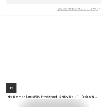
全てのおすすめコメント
(
1
件)
>
11
◆4個セット/【3980円以上で送料無料（沖縄を除く）】【お取り寄せ対象品】niwaQ 重曹 泡のバスクリーナー 本体 500ml [丹羽久]