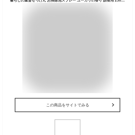
暮らしの重曹せっけん お掃除泡スプレー ユーカリの香り 詰替用 230mL 【ミヨシ石鹸 MIYOSHI 石けんスプレー 洗浄 洗剤 キッチン周り シンク 洗面所 浴室 お風呂 おふろ バス 掃除 クリーナー つめかえ 詰め替え 詰替え】
この商品をサイトでみる