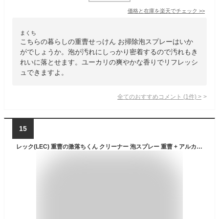
価格と在庫を
楽天
でチェック
>>
まくち
こちらの暮らしの重曹せっけん お掃除泡スプレーはいか
がでしょうか。泡が汚れにしっかり密着するので汚れもき
れいに落とせます。ユーカリの爽やかな香りでリフレッシ
ュできますよ。
全てのおすすめコメント
(
1
件)
>
15
レック(LEC) 重曹の激落ちくん クリーナー 泡スプレー 重曹 + アルカリ電解水 (本体400ml×1本 + 詰替え用360ml×2個セット) 本体+詰替用2個