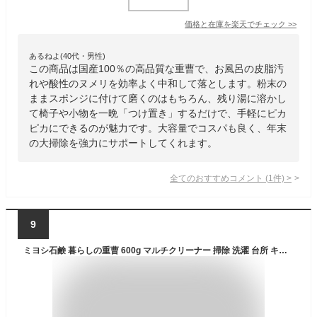
価格と在庫を
楽天
でチェック
>>
あるねよ(40代・男性)
この商品は国産100％の高品質な重曹で、お風呂の皮脂汚
れや酸性のヌメリを効率よく中和して落とします。粉末の
ままスポンジに付けて磨くのはもちろん、残り湯に溶かし
て椅子や小物を一晩「つけ置き」するだけで、手軽にピカ
ピカにできるのが魅力です。大容量でコスパも良く、年末
の大掃除を強力にサポートしてくれます。
全てのおすすめコメント
(
1
件)
>
9
ミヨシ石鹸 暮らしの重曹 600g マルチクリーナー 掃除 洗濯 台所 キッチン シンク 湯垢 排水口 換気扇 グリル 洗剤 油汚れ 食器 調理用具 日本製