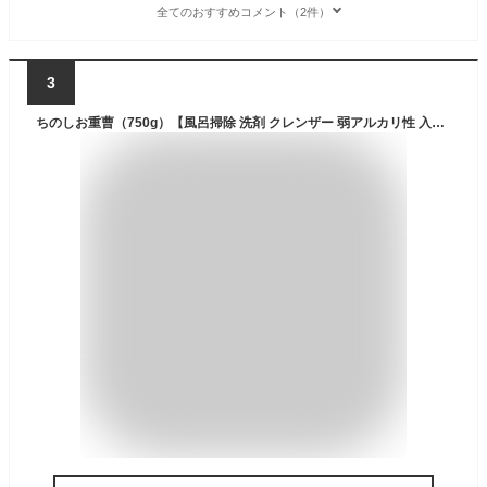
全てのおすすめコメント（2件）
3
ちのしお重曹（750g）【風呂掃除 洗剤 クレンザー 弱アルカリ性 入浴剤 重層風呂 クリーナー 掃除 お掃除グッズ お手入れ 洗浄剤 消臭剤 防臭剤 消臭 防臭 重層掃除 中和作用 お風呂掃除 清掃】