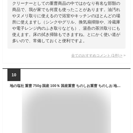
クリーナーとしての重曹商品の中ではかなり有名な部類の
商品で、我が家でも何度も使ったことがあります。油汚れ
やヌメリ取りに使えるので浴室やキッチンのほとんどの場
所に使えますし（シンクやグリル、換気扇掃除や、冷蔵庫
や電子レンジ内のふき取りなども）、湯呑の茶渋取りにも
使えます。床の拭き掃除もできますね。とにかく使い道が
多いので、常備しておくと便利ですよ。
全てのおすすめコメント
(
1
件)
>
10
地の塩社 重曹 750g 国産 100％ 国産重曹 ちのしお重曹 ちのしお 地の塩 重曹クリーナー 粉末 コゲ取り洗剤 焦げとり 油 洗剤 大掃除 油汚れ洗剤 パウダー ボディ 入浴剤 掃除用 スクラブ マルチクリーナー ボディケア お風呂 掃除 用途多彩 無香料 無着色 エコ パッケージ