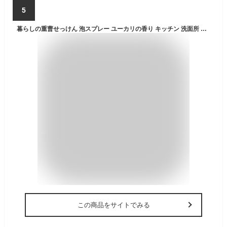
5
暮らしの重曹せっけん 泡スプレー ユーカリの香り キッチン 洗面所 お風呂 掃除 azzurylifeオリジナルティッシュ付 (本体280ml 1本+詰替600ml 1個 セット)
この商品をサイトでみる