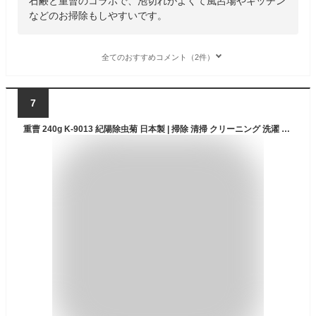
石鹸と重曹のコラボで、泡切れがよくて風呂場やキッチン
などのお掃除もしやすいです。
全てのおすすめコメント（2件）
7
重曹 240g K-9013 紀陽除虫菊 日本製 | 掃除 清掃 クリーニング 洗濯 油汚れ コゲ落とし 焦げ落とし フライパン 鍋 キッチン トイレ 消臭 トイレ消臭 冷蔵庫内 冷蔵庫 臭い消し 湯アカ アカ 湯垢 あか 風呂