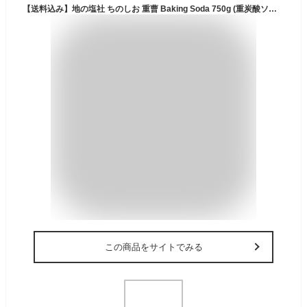
【送料込み】地の塩社 ちのしお 重曹 Baking Soda 750g (重炭酸ソーダ 弱アルカリ性 掃除)国産100％重曹。(4982757811251)
この商品をサイトでみる