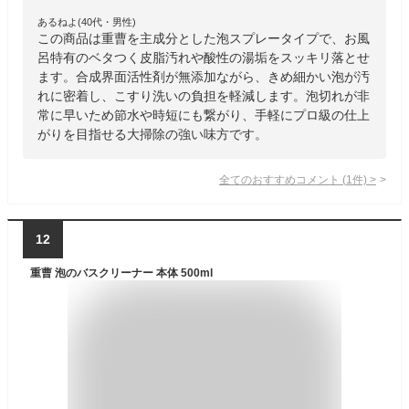
あるねよ(40代・男性)
この商品は重曹を主成分とした泡スプレータイプで、お風
呂特有のベタつく皮脂汚れや酸性の湯垢をスッキリ落とせ
ます。合成界面活性剤が無添加ながら、きめ細かい泡が汚
れに密着し、こすり洗いの負担を軽減します。泡切れが非
常に早いため節水や時短にも繋がり、手軽にプロ級の仕上
がりを目指せる大掃除の強い味方です。
全てのおすすめコメント
(
1
件)
>
12
重曹 泡のバスクリーナー 本体 500ml