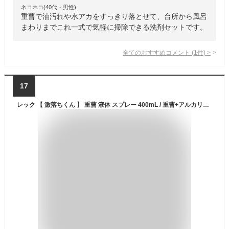
ネコネコ(40代・男性)
重曹で油汚れや水アカをすっきり落とせて、台所から風呂
まわりまでこれ一式で気軽に掃除できる洗剤セットです。
全てのおすすめコメント
(
1
件)
>
17
レック 【 激落ちくん 】 重曹 液体 スプレー 400mL / 重曹+アルカリ電解水配合/アルカリの力で皮脂汚れを落とす