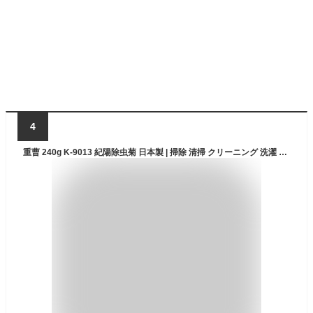
4
重曹 240g K-9013 紀陽除虫菊 日本製 | 掃除 清掃 クリーニング 洗濯 油汚れ コゲ落とし 焦げ落とし フライパン 鍋 キッチン トイレ 消臭 トイレ消臭 冷蔵庫内 冷蔵庫 臭い消し 湯アカ アカ 湯垢 あか 風呂