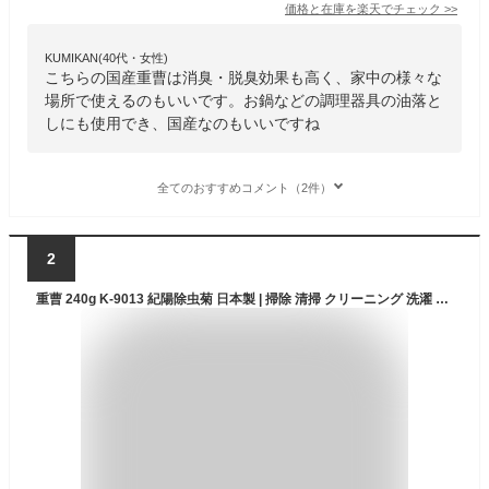
価格と在庫を
楽天
でチェック
>>
KUMIKAN(40代・女性)
こちらの国産重曹は消臭・脱臭効果も高く、家中の様々な
場所で使えるのもいいです。お鍋などの調理器具の油落と
しにも使用でき、国産なのもいいですね
全てのおすすめコメント（2件）
2
重曹 240g K-9013 紀陽除虫菊 日本製 | 掃除 清掃 クリーニング 洗濯 油汚れ コゲ落とし 焦げ落とし フライパン 鍋 キッチン トイレ 消臭 トイレ消臭 冷蔵庫内 冷蔵庫 臭い消し 湯アカ アカ 湯垢 あか 風呂