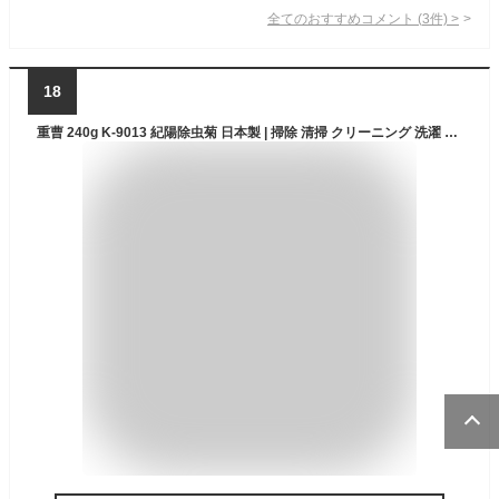
全てのおすすめコメント
(
3
件)
>
18
重曹 240g K-9013 紀陽除虫菊 日本製 | 掃除 清掃 クリーニング 洗濯 油汚れ コゲ落とし 焦げ落とし フライパン 鍋 キッチン トイレ 消臭 トイレ消臭 冷蔵庫内 冷蔵庫 臭い消し 湯アカ アカ 湯垢 あか 風呂