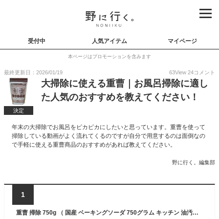
受付中
人気アイテム
マイページ
本ページはプロモーションを含みます
最終更新日：2026/01/19
63
View
24
コメント
大掃除に使える重曹｜お風呂掃除に適し
た人気のおすすめを教えてください！
決定
年末の大掃除でお風呂をピカピカにしたいと思っています。重曹を使って
掃除している動画がよく流れてくるのですが自分で用意するのは面倒なの
で手軽に使える重曹商品のおすすめがあれば教えてください。
野に行く。編集部
1
重曹 掃除 750g （ 国産 ベーキングソーダ 750グラム キッチン 油汚れ 鍋の焦げ付き 消臭 脱臭 冷蔵庫 食器棚 靴箱 お風呂 入浴 下駄箱 お掃除 カーペット 掃除 洗う 入浴剤 掃除機 掃除用品 清掃用品 ）【3980円以上送料無料】