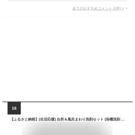
全てのおすすめコメント
(
2
件)
>
16
【ふるさと納税】[生活応援] 台所＆風呂まわり洗剤セット (浴槽洗剤 洗濯槽クリーナー 洗濯用固形石鹸 ハンドソープ 重曹クリーナー) 詰め替え用 洗剤 台所 キッチン 日用品 送料無料 たっぷり 大掃除 業務用 家庭用 ストック [0945] 16000円