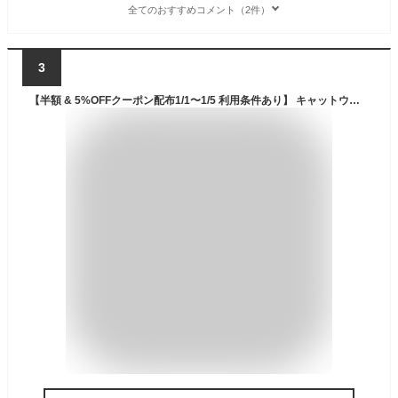
全てのおすすめコメント（2件）
3
【半額 & 5%OFFクーポン配布1/1〜1/5 利用条件あり】 キャットウォーク 壁を傷つけない 賃貸 穴あけ不要 爪とぎ キャットステップ キャットタワー キャット タワー 猫 家具 ドア掛け 吊り下げ 足場 ステップ 省スペース スリム