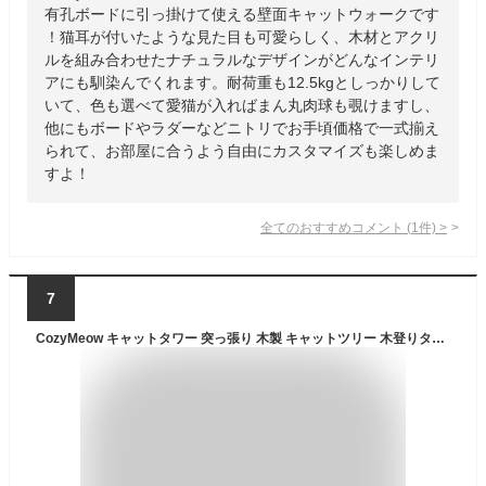
有孔ボードに引っ掛けて使える壁面キャットウォークです
！猫耳が付いたような見た目も可愛らしく、木材とアクリ
ルを組み合わせたナチュラルなデザインがどんなインテリ
アにも馴染んでくれます。耐荷重も12.5kgとしっかりして
いて、色も選べて愛猫が入ればまん丸肉球も覗けますし、
他にもボードやラダーなどニトリでお手頃価格で一式揃え
られて、お部屋に合うよう自由にカスタマイズも楽しめま
すよ！
全てのおすすめコメント
(
1
件)
>
7
CozyMeow キャットタワー 突っ張り 木製 キャットツリー 木登りタワー 多層無垢材 太い支柱 スリム 宇宙船 ハンモック 多頭飼い 大型猫用 猫タワー 人気 おしゃれ 爪とぎ つめとぎ 猫 かわいい ねこ キャットウォーク 安定性良い 高さ調整幅235~260cm(高さ235~260cm)