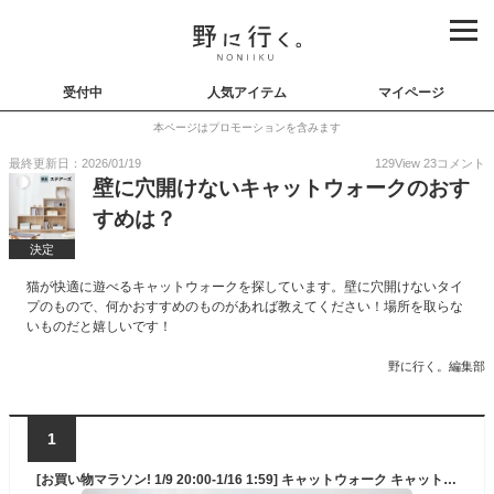
受付中
人気アイテム
マイページ
本ページはプロモーションを含みます
最終更新日：2026/01/19
129
View
23
コメント
壁に穴開けないキャットウォークのおす
すめは？
決定
猫が快適に遊べるキャットウォークを探しています。壁に穴開けないタイ
プのもので、何かおすすめのものがあれば教えてください！場所を取らな
いものだと嬉しいです！
野に行く。編集部
1
[お買い物マラソン! 1/9 20:00-1/16 1:59] キャットウォーク キャットタワー 棚 壁 収納 猫 家具 木製 猫タワー オープンラック 階段 キャットハウス シェルフ おしゃれ 本棚 壁面収納 収納棚 リビング収納 ディスプレイラック スリム 省スペース 木目調