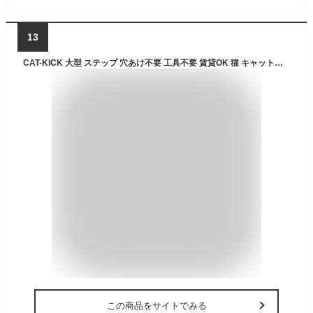
13
CAT-KICK 大型 ステップ 穴あけ不要 工具不要 賃貸OK 猫 キャットステップ クランプ 猫ベッド キャットタワー 拡張パーツ 見晴らし台 ベッド 足場 台 壁 窓 棚 本棚 猫用 キャットウォーク ネコ 猫ステップ 賃貸 キャット 猫 ステップ 大きい
この商品をサイトでみる