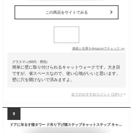
この商品をサイトでみる
価格と在庫を
Amazon
でチェック
>>
グラスマン(60代・男性)
簡単に壁に取り付けられるキャットウォークです。大き目
ですが、省スペースなので、使い心地がいいと思います。
壁に穴を開けないで済みますよ。
全てのおすすめコメント
(
1
件)
>
9
ドアに吊るす猫タワー ド吊り下げ猫ステップキャットステップ キャットツリー 省スペース キャットウォーク運動不足解消 屋内家庭に適しています（A）[並行輸入品] (A)