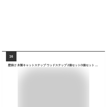
16
壁掛け 木製キャットステップ ウッドステップ 2個セット/3個セット 穴あけ不要 完成品 NEKOIRI 耐荷重20kg キャットウォーク キャットハウス キャットタワー 階段 大型ネコ 取付簡単 工具不要 ネジ穴不要 賃貸OK 職人手仕上げ ストレス解消 運動不足 DIY インテリア