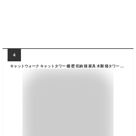
4
キャットウォーク キャットタワー 棚 壁 収納 猫 家具 木製 猫タワー オープンラック 階段 キャットハウス シェルフ おしゃれ 本棚 壁面収納 収納棚 リビング収納 ディスプレイラック スリム 省スペース 木目調 ナチュラル