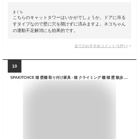
まくち
こちらのキャットタワーはいかがでしょうか。ドアに吊る
すタイプなので壁に穴を開けずに済みますよ。ネコちゃん
の運動不足解消にも効果的です。
全てのおすすめコメント
(
1
件)
>
10
SPAKITCHCE 猫 壁棚 取り付け家具 - 猫 クライミング 棚 猫 壁 散歩 ステップ 子猫 無垢材 ブリッジ スリーピングパーチ ハンモックベッド スクラッチポスト 屋内猫と子猫用