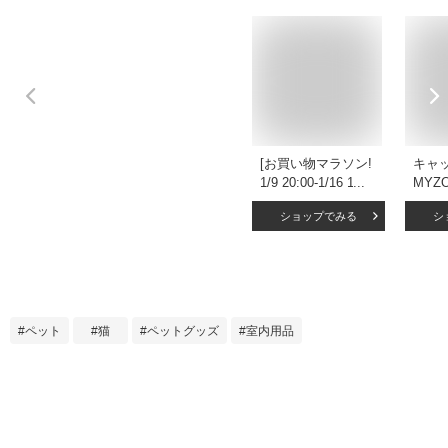
[お買い物マラソン!
キャ
1/9 20:00-1/16 1:59]
MYZ
キャットウォーク
Lac
ショップでみる
シ
キャットタワー 棚
テップ
壁 収納 猫 家具 木
枚セ
製 猫タワー オープ
ージ
ンラック 階段 キャ
猫 
ットハウス シェル
プ 
フ おしゃれ 本棚 壁
ク 壁
ペット
猫
ペットグッズ
室内用品
面収納 収納棚 リビ
製 シ
ング収納 ディスプ
ZOO
レイラック スリム
省スペース 木目調