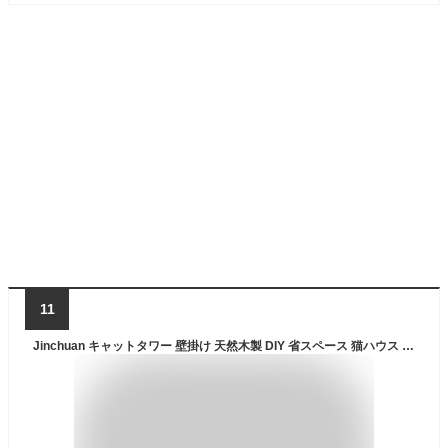
11
Jinchuan キャットタワー 壁掛け 天然木製 DIY 省スペース 猫ハウス 宇宙船 猫ステップ 爪とぎ 多機能 運動不足 ストレス解消 インテリア リビング 寝室用 組み立て お手入れ簡単