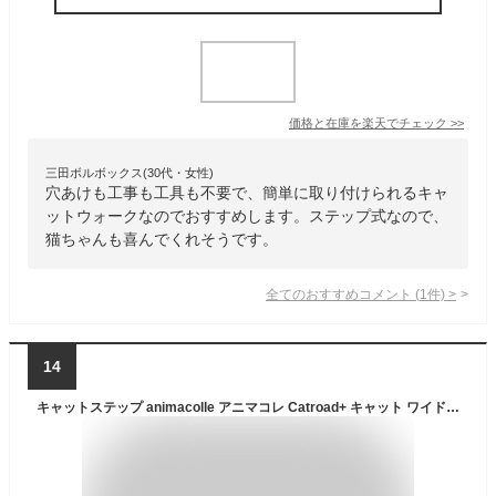
価格と在庫を
楽天
でチェック
>>
三田ボルボックス(30代・女性)
穴あけも工事も工具も不要で、簡単に取り付けられるキャ
ットウォークなのでおすすめします。ステップ式なので、
猫ちゃんも喜んでくれそうです。
全てのおすすめコメント
(
1
件)
>
14
キャットステップ animacolle アニマコレ Catroad+ キャット ワイドステップ 3点セット cp259 【ラッピング対応】 【メッセージカード対応】 猫 賃貸 キャットステップ キャットウォーク 壁 DIY セット キャットタワー 透明 クリア