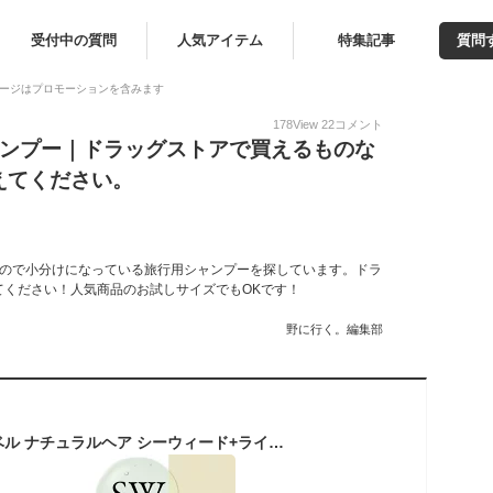
受付中の質問
人気アイテム
特集記事
質問
ージはプロモーションを含みます
178
View
22
コメント
ャンプー｜ドラッグストアで買えるものな
えてください。
いので小分けになっている旅行用シャンプーを探しています。ドラ
てください！人気商品のお試しサイズでもOKです！
野に行く。編集部
■1週間分セット■ ルベル ナチュラルヘア シーウィード+ライスプロテイン (10ml+10g)×7 セット シャンプー お試し ルベル シャンプー トリートメント 旅行用 シャンプー トライアル 石鹸シャンプー サロン 美容室専売 美容院 サロン専売品