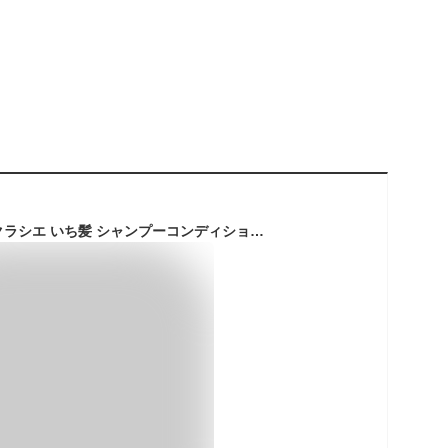
【トラベルセット】クラシエ いち髪 シャンプーコンディショナーミニセット（40ｍL+40ｇ）+ナイーブ ボディソープ ミニ（80ｍL）旅行用 携帯に便利 トラベルサイズ (なめらかスムースケア)