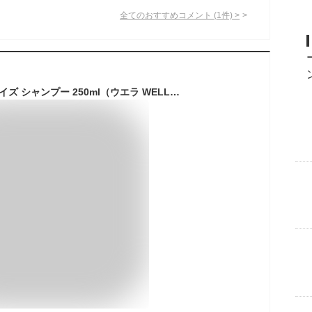
全てのおすすめコメント
(
1
件)
>
ウエラSP ボリューマイズ シャンプー 250ml（ウエラ WELLA ヘアケア シャンプー shampoo 軟毛 ボリューム ハリ コシ 美容室専売品 サロン専売品 おすすめ品 人気 サロンシャンプー)