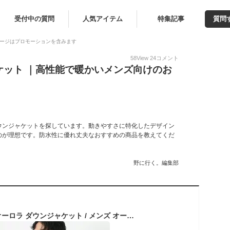
受付中の質問
人気アイテム
特集記事
質問
ージはプロモーションを含みます
58
View
24
コメント
ケット ｜高性能で暖かいメンズ向けのお
ウンジャケットを探しています。動きやすさに特化したデザイン
のが理想です。防水性に優れ丈夫なおすすめの商品を教えてくだ
野に行く。編集部
NANGA（ナンガ） オーロラ ダウンジャケット / メンズ オーロラテックス 透湿 撥水 リップストップ AURORA DOWN JACKET