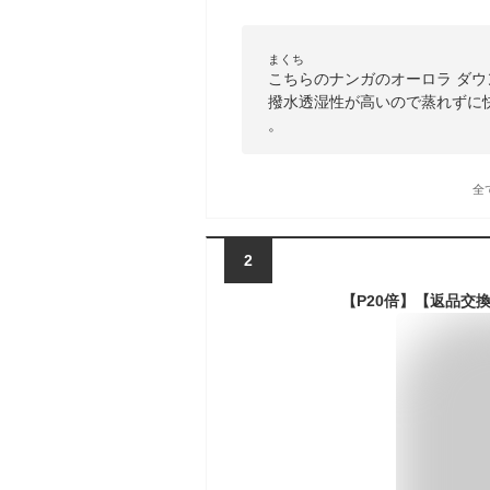
まくち
こちらのナンガのオーロラ ダ
撥水透湿性が高いので蒸れずに
。
全
2