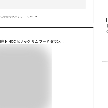
てのおすすめコメント（3件）
NANGA（ナンガ） 別注 HINOC ヒノック リム フード ダウンジャケット 2025年モデル / 難燃生地 リサイクルダウン 日本製 ダウンコート AURORA DOWN JACKET EXCLUSIVE