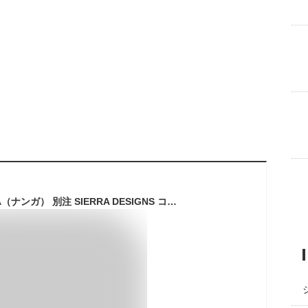
【30％OFF】NANGA（ナンガ） 別注 SIERRA DESIGNS コーデュラ60/40 ジャムパック ダウンジャケット / トリプルコラボ アウター メンズ 日本製 撥水 防風 CORDURA 60/40 JAM PACKED DOWN JACKET【セール】