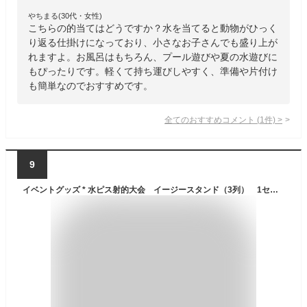
やちまる(30代・女性)
こちらの的当てはどうですか？水を当てると動物がひっく
り返る仕掛けになっており、小さなお子さんでも盛り上が
れますよ。お風呂はもちろん、プール遊びや夏の水遊びに
もぴったりです。軽くて持ち運びしやすく、準備や片付け
も簡単なのでおすすめです。
全てのおすすめコメント
(
1
件)
>
9
イベントグッズ * 水ピス射的大会 イージースタンド（3列） 1セット （7352） * 追加スタンド 的無し 縁日 お祭り 子供向けイベント お子様向けイベント 射的大会 射的セット 夜店 店頭催し 水鉄砲 イベントゲームセット 夏イベント