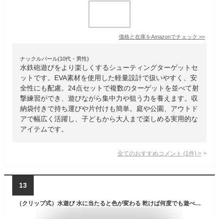
価格と在庫を
Amazon
でチェック
>>
ナックルバール(10代・男性)
水鉄砲遊びをより楽しくするシューティングターゲットセ
ットです。EVA素材を使用した軽量設計で扱いやすく、安
全性にも配慮。24点セットで複数のターゲットを並べて射
撃練習ができ、遊びながら集中力や狙う力を養えます。収
納袋付きで持ち運びや片付けも簡単。庭や公園、アウトド
アで幅広く活躍し、子どもから大人まで楽しめる実用的な
アイテムです。
全てのおすすめコメント
(
1
件)
>
13
（クリップ式）水遊び 水に当たると色が変わる 乾けば何度でも遊べる ウォーターガンでシューティング対決 ヒットマーカー 2P 1個