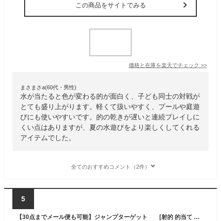
この商品をサイトでみる
価格と在庫を
楽天
でチェック
>>
まさまさa(60代・男性)
水が当たると色が変わる的が面白く、子ども同士の対戦が
とても盛り上がります。軽くて扱いやすく、プールや庭遊
びにも使いやすいです。的の乾きが遅いと連続プレイしに
くい点はありますが、夏の水遊びをより楽しくしてくれる
アイテムでした。
全てのおすすめコメント（2件）
5
【30点までメール便も可能】ジャンプターゲット [射的 的当て 対戦ゲーム サバイバルゲール 水当て 夏グッズ 水鉄砲バトル サバゲー 大人 男の子 女の子 夏休み 安全 親子 手軽 楽しい 対抗戦 イベント]【_000439】