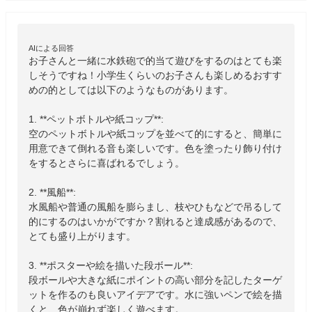
AIによる回答
お子さんと一緒に水鉄砲で的当て遊びをするのはとても楽
しそうですね！小学生くらいのお子さんも楽しめるおすす
めの的としては以下のようなものがあります。

1. **ペットボトルや紙コップ**:

空のペットボトルや紙コップを並べて的にすると、簡単に
用意できて倒れる音も楽しいです。色を塗ったり飾り付け
をするとさらに喜ばれるでしょう。

2. **風船**:

水風船や普通の風船を膨らまし、枝やひもなどで吊るして
的にするのはいかがですか？割れると達成感があるので、
とても盛り上がります。

3. **ポスターや絵を描いた段ボール**:

段ボールや大きな紙にポイントの高い部分を記したターゲ
ットを作るのも良いアイデアです。水に強いペンで絵を描
くと、色が崩れず楽しく遊べます。
