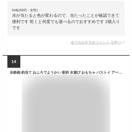
Kelly(50代・女性)
水が当たると色が変わるので、当たったことが確認できて
便利です 乾くと何度でも遊べるのでおすすめです 2個入り
です
全てのおすすめコメント
(
1
件)
>
14
水鉄砲 的当て おふろでようかい 射的 水遊び おもちゃ バストイ アーテック Artec 知育玩具 子供用 ユニセックス 男の子 女の子 プール 海水浴 風呂あそび 園児 キッズ 小学生 夏休み レジャーグッズ 幼稚園 保育園 小学校 児童向け【水遊び】