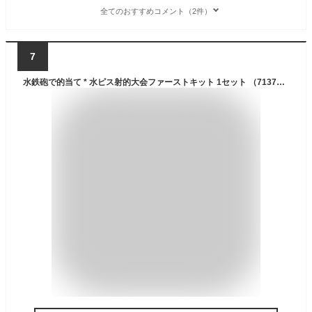
全てのおすすめコメント（2件）
7
水鉄砲で的当て * 水ピス射的大会ファーストキット 1セット （7137） * 縁日 お祭り 子供向けイベント お子様向けイベント 射的大会 射的セット 夜店 店頭催し 水鉄砲 イベントゲームセット 夏イベント イベント販促品