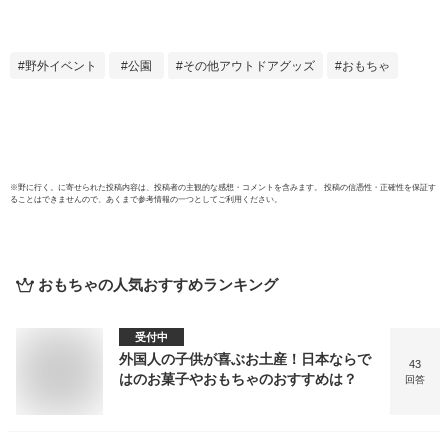
イベントツール 屋
的当
外イベント 縁日
展示
ウォーターガン 射
ラー
野外イベント
公園
その他アウトドアグッズ
おもちゃ
的ゲーム
促イ
屋外
※
野に行く。
に寄せられた投稿内容は、投稿者の主観的な感想・コメントを含みます。 投稿の信憑性・正確性を保証す
ることはできませんので、あくまで参考情報の一つとしてご利用ください。
おもちゃ
の人気おすすめランキング
受付中
外国人の子供が喜ぶお土産！日本ならで
43
はのお菓子やおもちゃのおすすめは？
回答