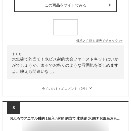
この商品をサイトでみる
価格と在庫を
楽天
でチェック
>>
まくち
水鉄砲で的当て！水ピス射的大会ファーストキットはいか
がでしょうか。まるでお祭りのような雰囲気を楽しめます
よ。映えも間違いなし。
全てのおすすめコメント（2件）
8
おふろでアニマル射的 1個入 / 射的 的当て 水鉄砲 水遊び お風呂おもちゃ お風呂遊び プール バストイ レジャー おもちゃ 幼稚園 保育園 幼児 小学生 子供 おもちゃ 玩具 景品 イベント 景品 アーテック artec 【宅配便】