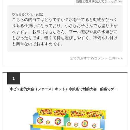
価格と在庫を
楽天
でチェック
>>
やちまる(30代・女性)
こちらの的当てはどうですか？水を当てると動物がひっく
り返る仕掛けになっており、小さなお子さんでも盛り上が
れますよ。お風呂はもちろん、プール遊びや夏の水遊びに
もぴったりです。軽くて持ち運びしやすく、準備や片付け
も簡単なのでおすすめです。
全てのおすすめコメント
(
1
件)
>
1
水ピス射的大会（ファーストキット）水鉄砲で射的大会 的当てゲーム 住宅展示場やカーディーラーなどで人気 販促イベントツール 屋外イベント 縁日 ウォーターガン 射的ゲーム