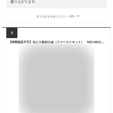
盛り上がります。
全てのおすすめコメント（5件）
2
【時間指定不可】水ピス射的大会（ファーストキット） H81×W141.5×D50cm 【1セット入】水鉄砲で射的大会 的当てゲーム 住宅展示場やカーディーラーなどで人気 販促イベントツール 屋外イベント