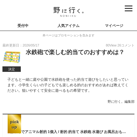
受付中
人気アイテム
マイページ
本ページはプロモーションを含みます
最終更新日：2026/05/17
80
View
26
コメント
水鉄砲で楽しむ的当てのおすすめは？
決定
子どもと一緒に庭や公園で水鉄砲を使った的当て遊びをしたいと思ってい
ます。小学生くらいの子どもでも楽しめる的のおすすめがあれば教えてく
ださい。狙いやすくて安全に遊べるもの希望です。
野に行く。編集部
pick
up
おふろでアニマル射的 1個入 / 射的 的当て 水鉄砲 水遊び お風呂おもちゃ お風呂遊び プール バストイ レジャー おもちゃ 幼稚園 保育園 幼児 小学生 子供 おもちゃ 玩具 景品 イベント 景品 アーテック artec 【宅配便】