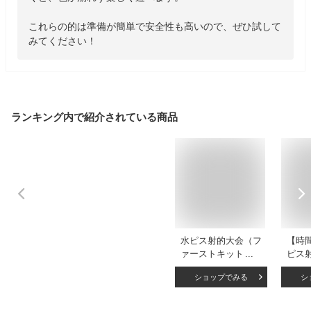
これらの的は準備が簡単で安全性も高いので、ぜひ試して
みてください！
ランキング内で紹介されている商品
水ピス射的大会（フ
【時
ァーストキット）水
ピス
鉄砲で射的大会 的
ース
ショップでみる
シ
当てゲーム 住宅展
H81×
示場やカーディーラ
m 
ーなどで人気 販促
水鉄