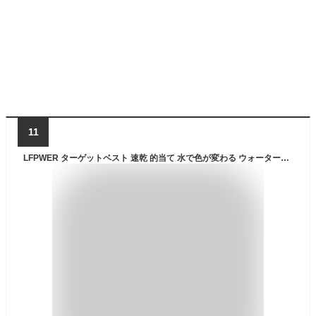
11
LFPWER ターゲットベスト 速乾 的当て 水で色が変わる ウォーターグッズ 水鉄砲対戦 サバゲーなどに ブラック TABT5440-BK-LP