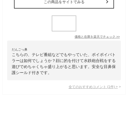
この商品をサイトでみる
価格と在庫を
楽天
でチェック
>>
だんごっ鼻
こちらの、テレビ番組などでもやっていた、ポイポイバト
ラーは如何でしょうか？顔に的を付けて水鉄砲合戦をする
遊びでめちゃくちゃ盛り上がると思います。安全な目鼻保
護シールド付きです。
全てのおすすめコメント
(
1
件)
>