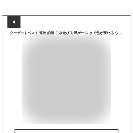
4
ターゲットベスト 速乾 的当て 水遊び 対戦ゲーム 水で色が変わる ウォーターグッズ 水鉄砲 屋外ゲーム プール遊び MOT-TABT5440