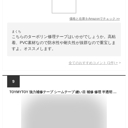
価格と在庫を
Amazon
でチェック
>>
まくち
こちらのターポリン修理テープはいかがでしょうか。高粘
着、PVC素材なので防水性や耐久性が抜群なので重宝しま
すよ。オススメします。
全てのおすすめコメント
(
1
件)
>
9
TOYMYTOY 強力補修テープ シームテープ 縫い目 補修 修理 半透明 テープ キャンプ用品 登山 防水 リペア シームレス メンテナンス用 アイロン接着 幅25mm×長さ100m