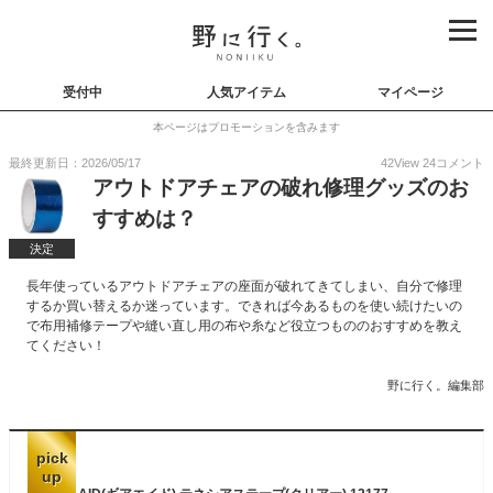
受付中
人気アイテム
マイページ
本ページはプロモーションを含みます
最終更新日：2026/05/17
42
View
24
コメント
アウトドアチェアの破れ修理グッズのお
すすめは？
決定
長年使っているアウトドアチェアの座面が破れてきてしまい、自分で修理
するか買い替えるか迷っています。できれば今あるものを使い続けたいの
で布用補修テープや縫い直し用の布や糸など役立つもののおすすめを教え
てください！
野に行く。編集部
pick
up