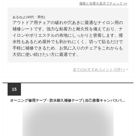
価格と在庫を
楽天
でチェック
>>
あるねよ(40代・男性)
アウトドア用チェアの破れや穴あきに最適なナイロン用の
補修シートです。強力な粘着力と耐久性を備えており、ナ
イロンやポリエステルの布地にしっかりと密着します。撥
水性もあるため屋外でも剥がれにくく、切って貼るだけで
手軽に補修できるため、お気に入りのチェアをこれからも
大切に使い続けたい方に最適です。
全てのおすすめコメント
(
1
件)
>
15
オーニング修理テープ - 防水耐久補修テープ | 自己接着キャンバスパッチ | テント・タープ・傘・ナップサック・寝袋・キャンプ用品補修用 | 屋外キャンプギア・登山・アウトドア必需品