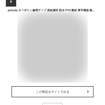
8
petsola ターポリン修理テープ 高粘着性 防水 PVC素材 厚手構造 耐久性 清掃簡単 多用途 テント補修 キャンプ用品 屋外活動に適用, グリーン 5cm
この商品をサイトでみる