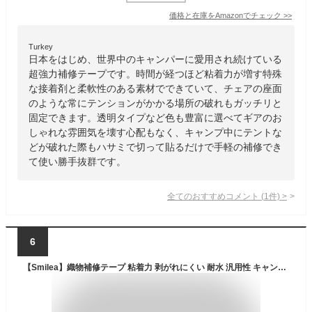
価格と在庫を
Amazon
でチェック
>>
Turkey
日本をはじめ、世界中のキャンパーに愛用され続けている
超強力補修テープです。時間が経つほど粘着力が増す特殊
な接着剤と柔軟性のある素材でできていて、チェアの座面
のような常にテンションがかかる場所の破れもガッチリと
固定できます。透明タイプなど色も豊富に選べてギアのお
しゃれな雰囲気を壊す心配もなく、キャンプ中にテントな
どが破れた際もハサミで切って貼るだけで手軽の補修でき
て使い勝手抜群です。
全てのおすすめコメント
(
1
件)
>
6
【Smilea】織物補修テープ 粘着力 剥がれにくい 耐水 汎用性 キャンプ用品 バッグ 衣類 (10cm×1.6m)