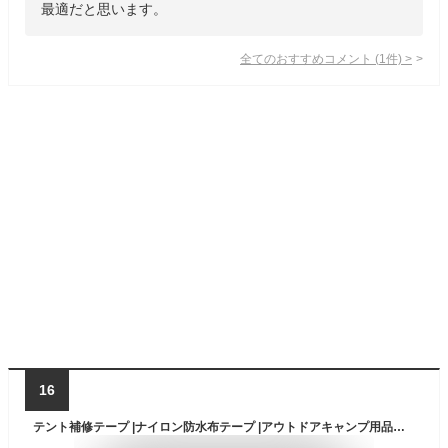
最適だと思います。
全てのおすすめコメント
(
1
件)
>
16
テント補修テープ |ナイロン防水布テープ |アウトドアキャンプ用品、テント、傘用の頑丈な屋外修理用品