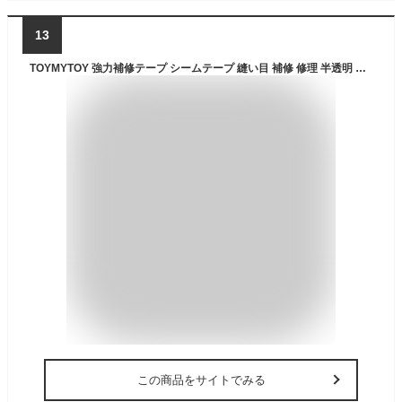
13
TOYMYTOY 強力補修テープ シームテープ 縫い目 補修 修理 半透明 テープ キャンプ用品 登山 防水 リペア シームレス メンテナンス用 アイロン接着 幅25mm×長さ100m
この商品をサイトでみる