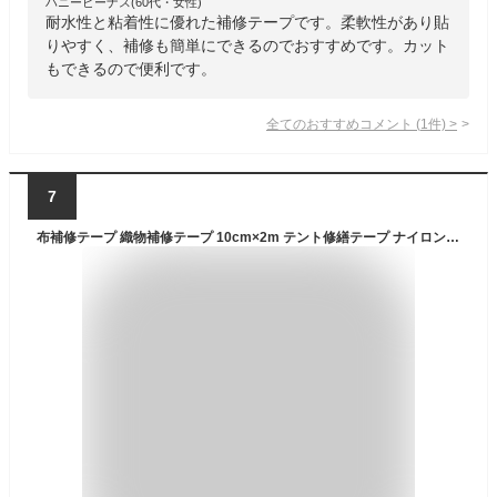
ハニービーナス(60代・女性)
耐水性と粘着性に優れた補修テープです。柔軟性があり貼
りやすく、補修も簡単にできるのでおすすめです。カット
もできるので便利です。
全てのおすすめコメント
(
1
件)
>
7
布補修テープ 織物補修テープ 10cm×2m テント修繕テープ ナイロン補修シート 補修布シート自己粘着性 防水 洗濯可能 耐久性優れる ビニール破損 オーニングや日よけ棚などの補修に最適 貼るだけ簡単 缝纫やアイロン不要