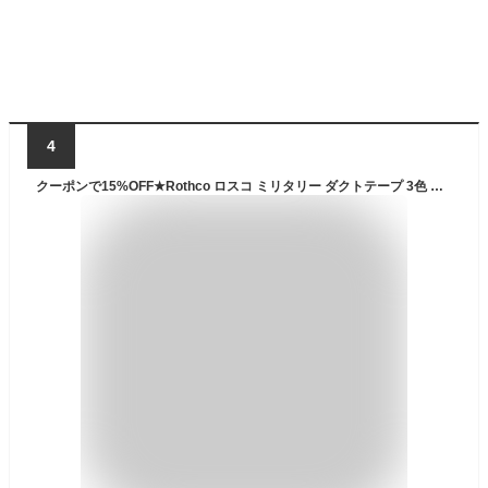
4
クーポンで15%OFF★Rothco ロスコ ミリタリー ダクトテープ 3色 粘着力は一般的なガムテープよりとても強力 機能性抜群のダクトテープ メンズ ミリタリー アウトドア【T】WAIPER ギフト｜雑貨 補修テープ 強力粘着 布テープ サバゲー キャンプ用品 アウトドア用品 応急補修