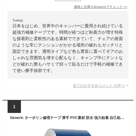
価格と在庫を
Amazon
でチェック
>>
Turkey
日本をはじめ、世界中のキャンパーに愛用され続けている
超強力補修テープです。時間が経つほど粘着力が増す特殊
な接着剤と柔軟性のある素材でできていて、チェアの座面
のような常にテンションがかかる場所の破れもガッチリと
固定できます。透明タイプなど色も豊富に選べてギアのお
しゃれな雰囲気を壊す心配もなく、キャンプ中にテントな
どが破れた際もハサミで切って貼るだけで手軽の補修でき
て使い勝手抜群です。
全てのおすすめコメント
(
1
件)
>
1
Generic ターポリン修理テープ 厚手 PVC素材 防水 強力粘着 自己粘着 汚れ防止 耐久性 テント補修 キャンプ用品に適用 7.5M, 青い