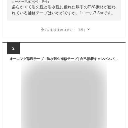
コーヒー三杯(40代・男性)
柔らかくて耐久性と耐水性に優れた厚手のPVC素材が使わ
れている補修テープはいかがですか。1ロール7.5mです。
全てのおすすめコメント（3件）
2
オーニング修理テープ - 防水耐久補修テープ | 自己接着キャンバスパッチ | テント・タープ・傘・ナップサック・寝袋・キャンプ用品補修用 | 屋外キャンプギア・登山・アウトドア必需品