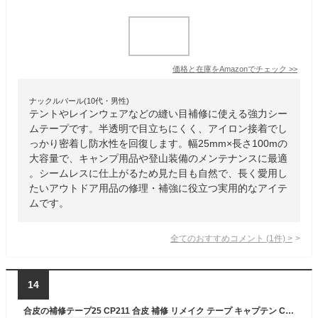
価格と在庫を
Amazon
でチェック
>>
ナックルバール(10代・男性)
テントやレインウェアなどの縫い目補修に使える強力シー
ムテープです。半透明で目立ちにくく、アイロン接着でし
っかり密着し防水性を回復します。幅25mm×長さ100mの
大容量で、キャンプ用品や登山装備のメンテナンスに最適
。シームレスに仕上がるため見た目も自然で、長く愛用し
たいアウトドア用品の修理・補強に役立つ実用的なアイテ
ムです。
全てのおすすめコメント
(
1
件)
>
14
合皮の補修テープ25 CP211 合皮 補修 リメイク テープ キャプテン CAPTAIN ソファー カバン 鞄 傘 自転車 サドル 黒 こげ茶 半透明