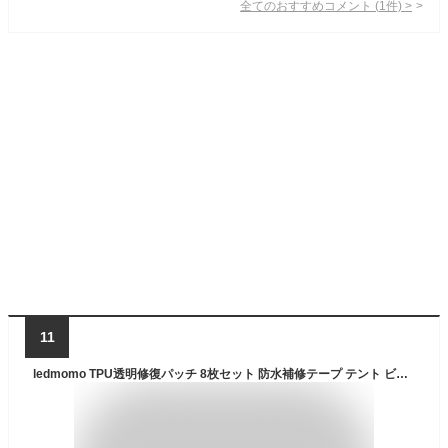
全てのおすすめコメント
(
1
件)
>
11
ledmomo TPU透明修復パッチ 8枚セット 防水補修テープ テント ビニール 布素材対応 アウトドア キャンプ用品の漏れ補修用