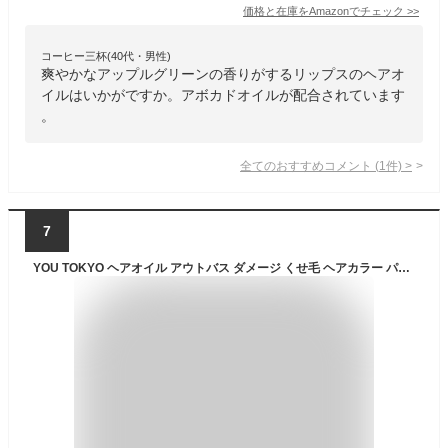
価格と在庫を
Amazon
でチェック
>>
コーヒー三杯(40代・男性)
爽やかなアップルグリーンの香りがするリップスのヘアオ
イルはいかがですか。アボカドオイルが配合されています
。
全てのおすすめコメント
(
1
件)
>
7
YOU TOKYO ヘアオイル アウトバス ダメージ くせ毛 ヘアカラー パーマ スタイリング (ビュルデサボン/ラヴィアンローズ) (ビュルデサボン)