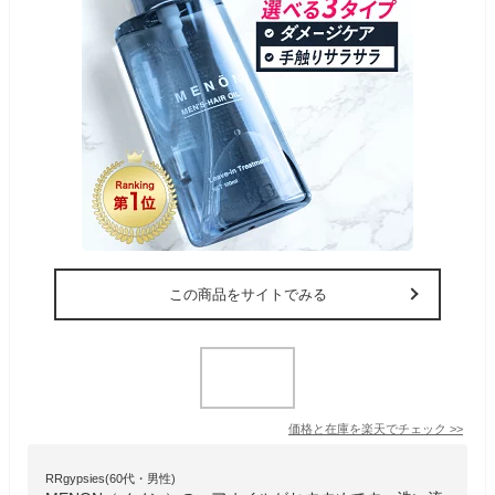
この商品をサイトでみる
価格と在庫を
楽天
でチェック
>>
RRgypsies(60代・男性)