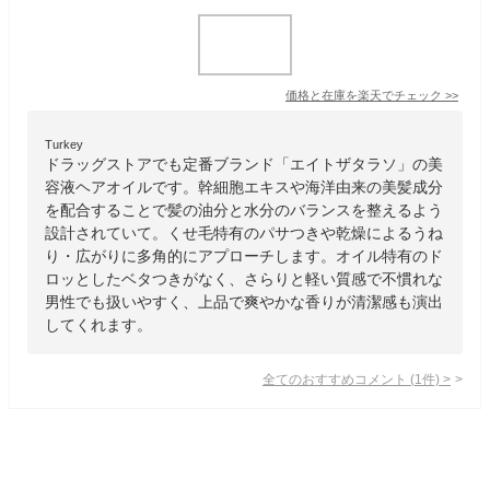
価格と在庫を
楽天
でチェック
>>
Turkey
ドラッグストアでも定番ブランド「エイトザタラソ」の美
容液ヘアオイルです。幹細胞エキスや海洋由来の美髪成分
を配合することで髪の油分と水分のバランスを整えるよう
設計されていて。くせ毛特有のパサつきや乾燥によるうね
り・広がりに多角的にアプローチします。オイル特有のド
ロッとしたベタつきがなく、さらりと軽い質感で不慣れな
男性でも扱いやすく、上品で爽やかな香りが清潔感も演出
してくれます。
全てのおすすめコメント
(
1
件)
>