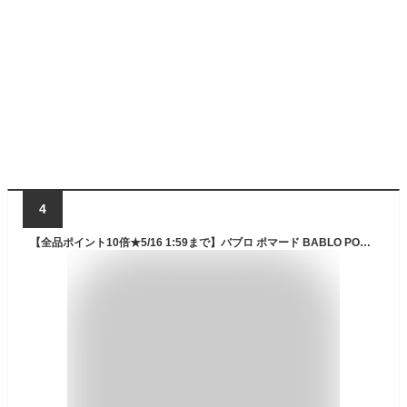
4
【全品ポイント10倍★5/16 1:59まで】バブロ ポマード BABLO POMADE バブロポマード オーガニック ヘアオイル グレープフルーツシトラスの香り 50ml メンズ 洗い流さないトリートメント スタイリング セット