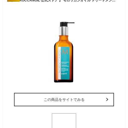
【 MOROCCANOIL 公式ストア 】 モロッカンオイル トリートメント ライト 100ml (アルガンオイル配合 ヘアオイル) 洗い流さないトリートメント スタイリング/メンズ レディース
この商品をサイトでみる