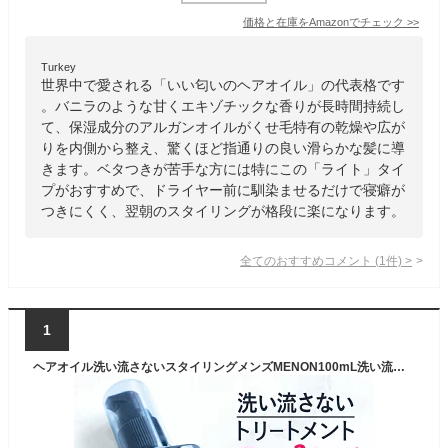
価格と在庫を
Amazon
でチェック
>>
Turkey
世界中で愛される「いい匂いのヘアオイル」の代表格です
。バニラのような甘くエキゾチックな香りが長時間持続し
て、保湿成分のアルガンオイルがくせ毛特有の乾燥や広が
りを内側から整え、驚くほど指通りの良い滑らかな髪に導
きます。ベタつきが苦手な方には特にこの「ライト」タイ
プがおすすめで、ドライヤー前に馴染ませるだけで寝癖が
つきにくく、翌朝のスタイリングが格段に楽になります。
全てのおすすめコメント
(
1
件)
>
1
ヘアオイル洗い流さないスタイリングメンズMENON100mL洗い流さないトリートメントオーガニック男性女性しっとり香りダメージトリートメントクセ毛寝ぐせダメージケアダメージヘア補修髪痛みうねり乾燥