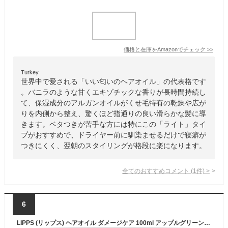
価格と在庫を
Amazon
でチェック
>>
Turkey
世界中で愛される「いい匂いのヘアオイル」の代表格です
。バニラのような甘くエキゾチックな香りが長時間持続し
て、保湿成分のアルガンオイルがくせ毛特有の乾燥や広が
りを内側から整え、驚くほど指通りの良い滑らかな髪に導
きます。ベタつきが苦手な方には特にこの「ライト」タイ
プがおすすめで、ドライヤー前に馴染ませるだけで寝癖が
つきにくく、翌朝のスタイリングが格段に楽になります。
全てのおすすめコメント
(
1
件)
>
6
LIPPS (リップス) ヘアオイル ダメージケア 100ml アップルグリーン & ローズの香り