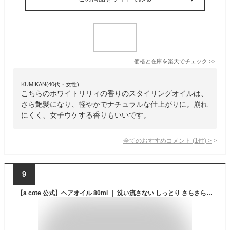
価格と在庫を
楽天
でチェック
>>
KUMIKAN(40代・女性)
こちらのホワイトリリィの香りのスタイリングオイルは、
さら艶髪になり、軽やかでナチュラルな仕上がりに。崩れ
にくく、女子ウケする香りもいいです。
全てのおすすめコメント
(
1
件)
>
9
【a cote 公式】ヘアオイル 80ml ｜ 洗い流さない しっとり さらさら サラサラ くせ毛 いい香り いい匂い 無添加 ギフト オーガニック 紫外線防止 保湿 ダメージ毛 ヘアケア アイロン前 サロン専売品 美容院 美容室 専売品 レディース メンズ スタイリング 髪