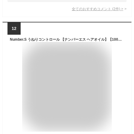
全てのおすすめコメント
(
2
件)
>
12
Number.S うねりコントロール 【ナンバーエス ヘアオイル】【100mL】ヘアケア スタイリング 髪の毛 うねり くせ毛 改善 縮毛 矯正 モイスト スムース サラサラ パサつき 艶髪 つや髪 洗い流さない アウトバス レディース メンズ いい匂い プレゼント【公式】