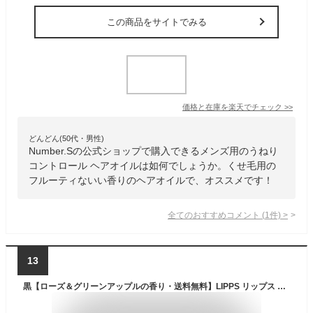
この商品をサイトでみる
価格と在庫を
楽天
でチェック
>>
どんどん(50代・男性)
Number.Sの公式ショップで購入できるメンズ用のうねり
コントロール ヘアオイルは如何でしょうか。くせ毛用の
フルーティないい香りのヘアオイルで、オススメです！
全てのおすすめコメント
(
1
件)
>
13
黒【ローズ＆グリーンアップルの香り・送料無料】LIPPS リップス ベーススタイリング ヘアオイル (100ml) GR&R ローズ＆グリーンアップルの香り 洗い流さないトリートメント メンズ レディース