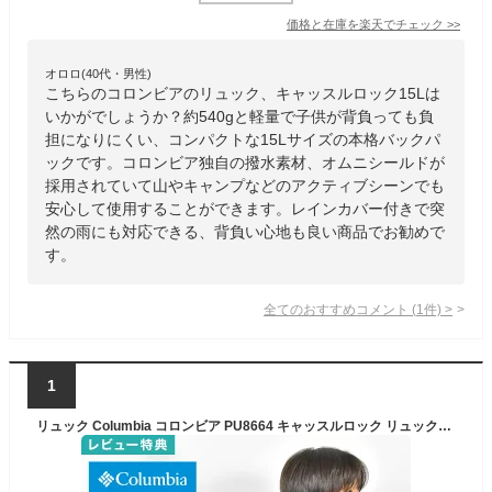
価格と在庫を
楽天
でチェック
>>
オロロ(40代・男性)
こちらのコロンビアのリュック、キャッスルロック15Lは
いかがでしょうか？約540gと軽量で子供が背負っても負
担になりにくい、コンパクトな15Lサイズの本格バックパ
ックです。コロンビア独自の撥水素材、オムニシールドが
採用されていて山やキャンプなどのアクティブシーンでも
安心して使用することができます。レインカバー付きで突
然の雨にも対応できる、背負い心地も良い商品でお勧めで
す。
全てのおすすめコメント
(
1
件)
>
1
リュック Columbia コロンビア PU8664 キャッスルロック リュックサック バックパック 15L 撥水 軽量 丈夫 レインカバー付き A4 小さめ キッズ ジュニア レディース ブランド アウトドア 登山 ハイキング レジャー 通学 小学生 中学生 男の子 女の子 おしゃれ 黒 ブラック