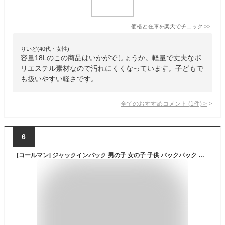
価格と在庫を
楽天
でチェック
>>
りいど(40代・女性)
容量18Lのこの商品はいかがでしょうか。軽量で丈夫なポ
リエステル素材なので汚れにくくなっています。子どもで
も扱いやすい軽さです。
全てのおすすめコメント
(
1
件)
>
6
[コールマン] ジャックインパック 男の子 女の子 子供 バックパック リュック 18L 通学 通園 軽量 スクール 遠足 林間学校 臨海学校