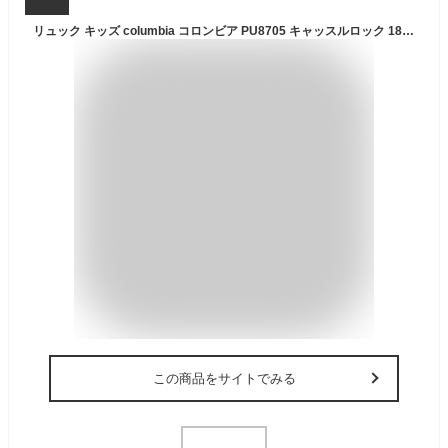
リュック キッズ columbia コロンビア PU8705 キャッスルロック 18L バックパック 小学生 男の子 女の子 低学年 ジュニア 通学 通園 大容量 リュックサック A4 撥水 軽量 丈夫 キャンプ 登山 ハイキング 黒 ブラック かわいい アウトドア ブランド 小さめ ホイッスル付き
この商品をサイトでみる