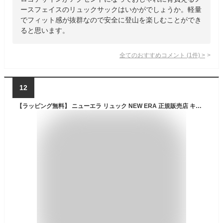
ースフェイスのリュックサックはいかがでしょうか。軽量
でフィット感が抜群なので安全に登山を楽しむことができ
ると思います。
全てのおすすめコメント
(
1
件)
>
12
【ラッピング無料】 ニューエラ リュック NEW ERA 正規販売店 キッズ NEW ERA Youth ライトパック 18L リュック ブランド おしゃれ かわいい リュックサック バックパック 通学 可愛い ジュニア 子供 レディース キッズ 登山 遠足 入学祝い 小学生 男の子 女の子