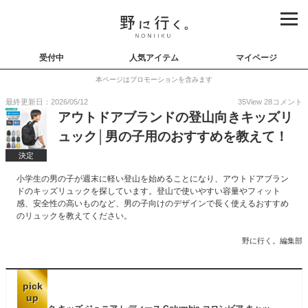
受付中
人気アイテム
マイページ
本ページはプロモーションを含みます
最終更新日：2026/05/12
35
View
28
コメント
アウトドアブランドの登山向きキッズリ
ュック│男の子用のおすすめを教えて！
決定
小学生の男の子が週末に軽い登山を始めることになり、アウトドアブラン
ドのキッズリュックを探しています。登山で使いやすい容量やフィット
感、安全性の高いものなど、男の子向けのデザインで長く使えるおすすめ
のリュックを教えてください。
野に行く。編集部
pick
up