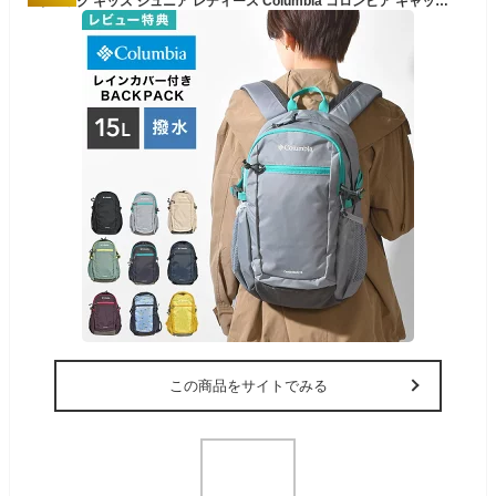
リュック キッズ ジュニア レディース Columbia コロンビア キャッスルロック 15L PU8664 小さめ 撥水 軽量 丈夫 レインカバー付き A4 リュックサック バックパック 通学 小学生 中学生 男の子 女の子 おしゃれ ブランド アウトドア 登山 ハイキング レジャー 黒 ブラック
この商品をサイトでみる