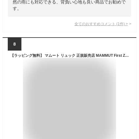
然の雨にも対応できる、背負い心地も良い商品でお勧めで
す。
全てのおすすめコメント
(
1
件)
>
8
【ラッピング無料】 マムート リュック 正規販売店 MAMMUT First Zip 8L リュックサック バックパック 軽量 キッズ ジュニア 小学生 子供 子供用 男の子 女の子 孫 アウトドア 遠足 登山 スポーツ 旅行 ナイロン かっこいい かわいい おしゃれ 誕生日 スクールリュック