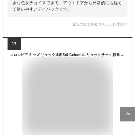
きな色をチョイスできて、アウトドアから日常的にも軽く
て使いやすいデイパックです。
全てのおすすめコメント
(
1
件)
>
17
コロンビア キッズ リュック 4歳 5歳 Columbia リュックサック 軽量 男の子 女の子 子供 幼稚園 保育園 小学校 小学生 低学年 男女兼用 遠足 通園 ハーネス ホイッスル 撥水 キャッスルロックユース 18L A4 バックパック アウトドア ジュニア PU8705