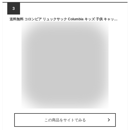
3
送料無料 コロンビア リュックサック Columbia キッズ 子供 キャッスルロックユース 18L バックパック ロゴ リュックサック リュック バッグ 通学 通園 遠足 アウトドア PU8705
この商品をサイトでみる