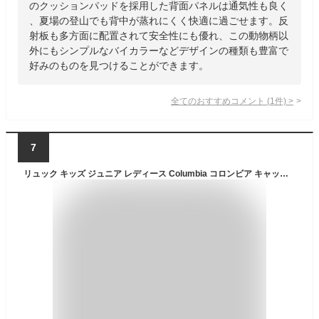
のクッションパッドを採用した背面パネルは通気性も良く
、夏場の登山でも背中が蒸れにくく快適に過ごせます。反
射板も多方面に配置されて安全性にも優れ、この動物柄以
外にもシンプルなバイカラーなどデザインの種類も豊富で
好みのものを見つけることができます。
全てのおすすめコメント
(
1
件)
>
7
リュック キッズ ジュニア レディース Columbia コロンビア キャッスルロック 15L PU8664 小さめ 撥水 軽量 丈夫 レインカバー付き A4 リュックサック バックパック 通学 小学生 中学生 男の子 女の子 おしゃれ ブランド アウトドア 登山 ハイキング レジャー 黒 ブラック