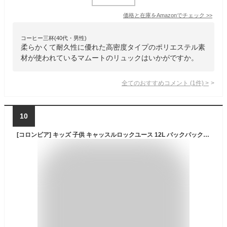
価格と在庫を
Amazon
でチェック
>>
コーヒー三杯(40代・男性)
柔らかくて耐久性に優れた高密度タイプのポリエステル素
材が使われているマムートのリュックはいかがですか。
全てのおすすめコメント
(
1
件)
>
10
[コロンビア] キッズ 子供 キャッスルロックユース 12L バックパック ロゴ リュックサック リュック バッグ 通学 通園 遠足 アウトドア PU8706 031