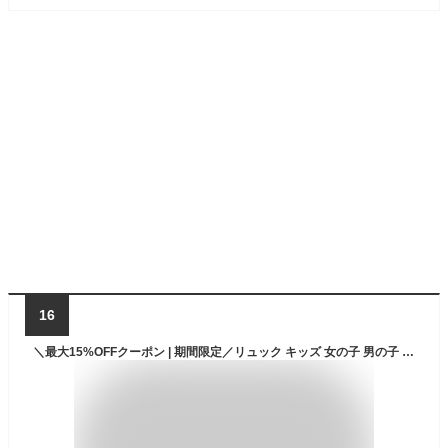
16
＼最大15%OFFクーポン | 期間限定／リュック キッズ 女の子 男の子 小学生 通学 小さめ リュックサック シンプル 撥水 デイパック 小学生リュック 子供用 バッグ おしゃれ かわいい 遠足 幼稚園 通園 通学 塾バッグ 鞄 キッズリュック ナイロン