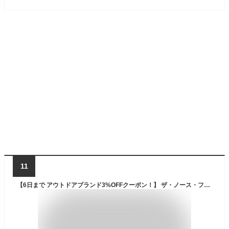
11
【6日まで アウトドアブランド3%OFFクーポン！】 ザ・ノース・フェイス THE NORTH FACE アウトドア キッズ テルス20 子ども ジュニア リュック バックパック かばん バッグ 林間学校 遠足 旅行 ハイキング 通気性 軽量 登山 大型収納ポケット NMJ72357 K