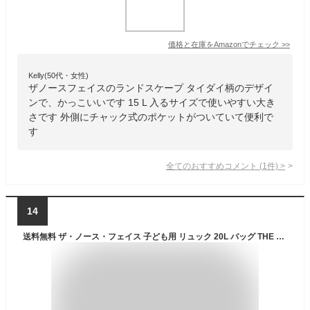
価格と在庫を
Amazon
でチェック
>>
Kelly(50代・女性)
ザノースフェイスのランドスケープ タイダイ柄のデザイ
ンで、かっこいいです 15 L 入るサイズで使いやすい大き
さです 外側にチャック式のポケットがついていて便利で
す
全てのおすすめコメント
(
1
件)
>
14
送料無料 ザ・ノース・フェイス 子ども用 リュック 20L バッグ THE NORTH FACE キッズ テルス20 レインカバー付き ブランド アウトドア ジュニア トレッキングパック 子供 こども 小学生 ハイキング 登山 キャンプ 旅行 普段使い 通学 イエロー グリーン かばん/NMJ72357