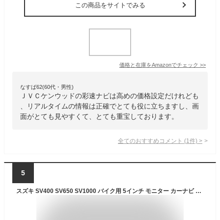
この商品をサイトでみる
価格と在庫を
Amazon
でチェック
>>
なすば62(60代・男性)
ＪＶＣケンウッドの彩速ナビは高めの価格設定だけれども
、リアルタイムの情報は正確でとても役に立ちますし、画
面がとても見やすくて、とても重宝しております。
全てのおすすめコメント
(
1
件)
>
5
スズキ SV400 SV650 SV1000 バイク用 5インチ モニター カーナビ 音楽再生 スマホ連動 Carplay Android Auto対応 Bluetooth