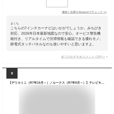
価格と在庫を
Amazon
でチェック
>>
まくち
こちらの7インチカーナビはいかがでしょうか。みちびき
対応、2026年日本最新地図なので安心。オービス警告機
能付き、リアルタイムで渋滞情報も確認できる優れモノ。
静電式タッチパネルなのも使いやすいと思いますよ。
全てのおすすめコメント
(
1
件)
>
9
【デリカミニ（R7年10月～）／ルークス（R7年9月～）】テレビキャンセラー／ナビキャンセラー｜9インチナビ対応｜走行中ナビ操作・TV・DVD視聴対応