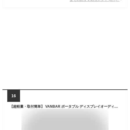
16
【超軽量・取付簡単】 VANBAR ポータブル ディスプレイオーディオ 8.1インチタッチパネル Carplay＆AndroidAuto対応 【カーナビ・音楽・動画】 多機能 カーナビ 内蔵スピーカー/AUX/FM/Bluetooth/オーディオ出力 簡単脱着 カーオーディオ一体型ナビ ワイヤレスミラーリング カーオーディオ360度ステレオサラウンド カーディスプレイ 色々な車種に対応