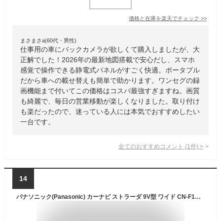
価格と在庫を
楽天
でチェック
>>
まさまさa(60代・男性)
仕事用の車にバックカメラが欲しくて購入しましたが、大
正解でした！2026年の最新地図搭載で安心だし、スマホ
感覚で操作できる静電式パネルがすごく快適。ポータブル
だから車への載せ替えも簡単で助かります。ワンセグの録
画機能まで付いてこの価格はコスパ最強すぎますね。画質
も綺麗で、毎日の営業移動が楽しくなりました。取り付け
も楽だったので、迷っている人には本気でおすすめしたい
一台です。
全てのおすすめコメント
(
1
件)
>
14
パナソニック(Panasonic) カーナビ ストラーダ 9V型 ワイド CN-F1D9C1D フルセグ ドラレコ連携 HD液晶搭載 全国市街地図に対応 Bluetooth接続 ネット動画対応