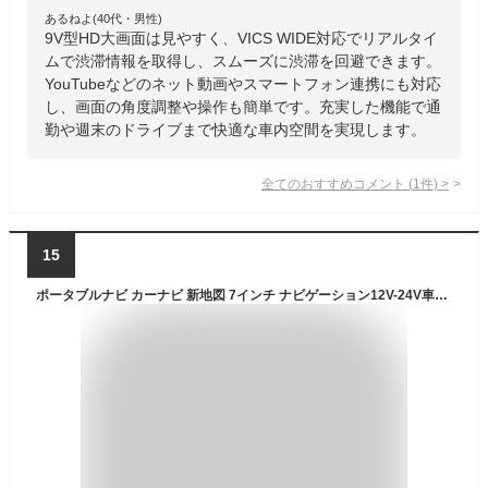
あるねよ(40代・男性)
9V型HD大画面は見やすく、VICS WIDE対応でリアルタイ
ムで渋滞情報を取得し、スムーズに渋滞を回避できます。
YouTubeなどのネット動画やスマートフォン連携にも対応
し、画面の角度調整や操作も簡単です。充実した機能で通
勤や週末のドライブまで快適な車内空間を実現します。
全てのおすすめコメント
(
1
件)
>
15
ポータブルナビ カーナビ 新地図 7インチ ナビゲーション12V-24V車対応 ポータブルナビゲーショ 衛星数1.8倍 ナビ 高速で正確な位置決め の日本地図 8Gメモリー キャパシタタッチパネル ナビゲーション