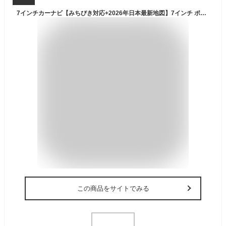
7インチカーナビ【みちびき対応+2026年日本最新地図】7インチ ポータブル カーナビ+1Seg DTV+準天頂衛星QZSS+GPS高精度測位/SBAS/WAAS星基强化/8G/256M OpenStreetMap製地図/オービス警告/詳細な地図表示/安全運転アシスト/静電式タッチパネル/車用ナビ 車載GPS ゲル吸盤式車載用スタンド 12V/24V車対応 SM-ON725DQ(1seg機能搭载)
この商品をサイトでみる