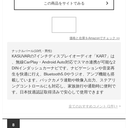
この商品をサイトでみる
価格と在庫を
Amazon
でチェック
>>
ナックルバール(10代・男性)
KASUVARの7インチディスプレイオーディオ「KAR7」は
、無線CarPlay・Android Auto対応でスマホ連携が可能な2
DINインダッシュカーナビです。ナビゲーションや音楽再
生を快適に行え、Bluetooth5.0やラジオ、アンプ機能も搭
載しています。バックカメラ連動や映像入出力、ステアリ
ングコントロールにも対応し、家族旅行や通勤時に便利で
す。日本技適認証取得済みで安心して使用できます
全てのおすすめコメント
(
1
件)
>
8