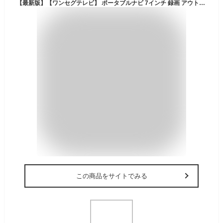
【最新版】【ワンセグテレビ】 ポータブルナビ 7インチ 録画 アウトドア 旅行 カー用品 商用 営業用 移動 付け替え 複数 私用 ナビ カーナビゲーション 後付け カーナビ
この商品をサイトでみる