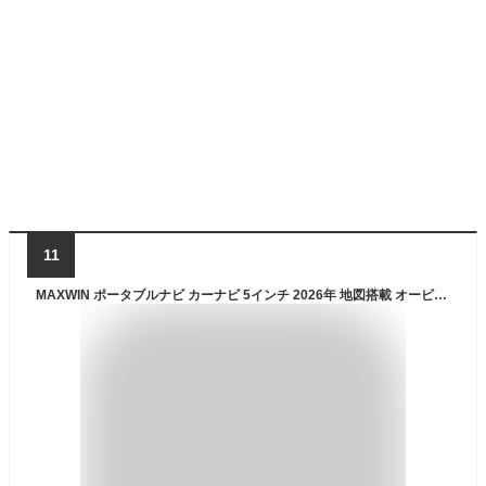
11
MAXWIN ポータブルナビ カーナビ 5インチ 2026年 地図搭載 オービス Nシステム 速度取締 microSD カスタム画面 12V 24V NV-A011I