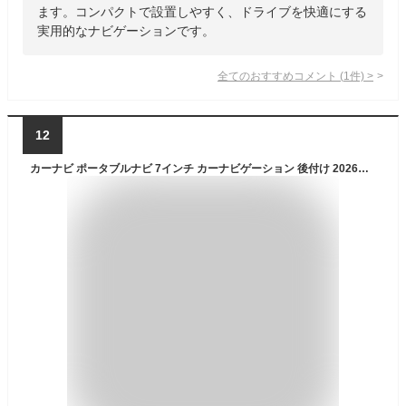
ます。コンパクトで設置しやすく、ドライブを快適にする
実用的なナビゲーションです。
全てのおすすめコメント
(
1
件)
>
12
カーナビ ポータブルナビ 7インチ カーナビゲーション 後付け 2026年版 【機能を絞ったシンプル操作ナビ】 ワンセグ 車 GPS ナビ 車載ナビ 音声案内 高速対応 シンプル 簡単操作 シガーソケット 新生活 microSD録画 説明書付 xg-002 7inch