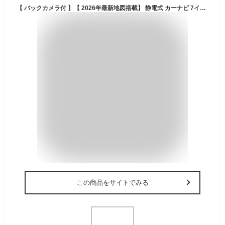
【 バックカメラ付 】【 2026年最新地図搭載】 静電式 カーナビ 7インチ オンダッシュ ベストアンサー 最新 地図 ポータブル ナビ ワンセグテレビ 録画 旅行 商用 営業用 移動 付け替え 複数 法人 ナビゲーション 後付け 大量注文対応 簡易版 父の日
この商品をサイトでみる