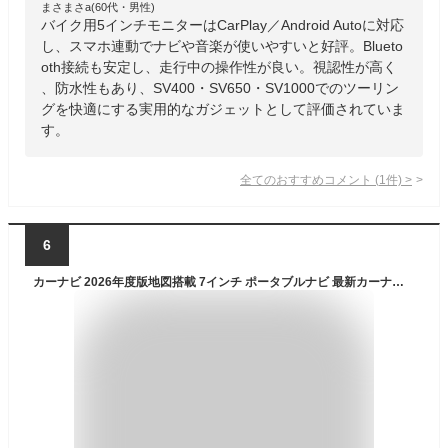
まさまさa(60代・男性)
バイク用5インチモニターはCarPlay／Android Autoに対応
し、スマホ連動でナビや音楽が使いやすいと好評。Blueto
oth接続も安定し、走行中の操作性が良い。視認性が高く
、防水性もあり、SV400・SV650・SV1000でのツーリン
グを快適にする実用的なガジェットとして評価されていま
す。
全てのおすすめコメント
(
1
件)
>
6
カーナビ 2026年度版地図搭載 7インチ ポータブルナビ 最新カーナビスタンド付き るるぶデータ搭載 後付け タッチパネル 動画再生 12V 24V 対応 オンダッシュ 人気 (PD-007S-V26-AMA)