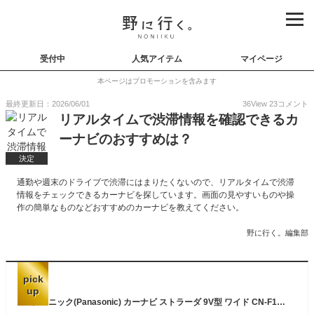
受付中
人気アイテム
マイページ
本ページはプロモーションを含みます
最終更新日：2026/06/01
36
View
23
コメント
リアルタイムで渋滞情報を確認できるカ
ーナビのおすすめは？
決定
通勤や週末のドライブで渋滞にはまりたくないので、リアルタイムで渋滞
情報をチェックできるカーナビを探しています。画面の見やすいものや操
作の簡単なものなどおすすめのカーナビを教えてください。
野に行く。編集部
pick
up
パナソニック(Panasonic) カーナビ ストラーダ 9V型 ワイド CN-F1D9C1D フルセグ ドラレコ連携 HD液晶搭載 全国市街地図に対応 Bluetooth接続 ネット動画対応