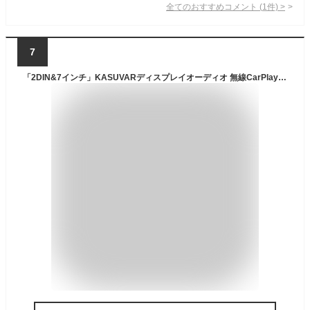
全てのおすすめコメント
(
1
件)
>
7
「2DIN&7インチ」KASUVARディスプレイオーディオ 無線CarPlay+AndroidAuto対応:スマホ連携でナビゲーションする バックカメラ連動、映像出入力、ステアリングコントロール ラジオ/アンプ/Bluetooth5.0内蔵のインダッシュカーナビ｜家族旅行/出勤渋滞/会社車に最適、日本技適認証【KAR7】