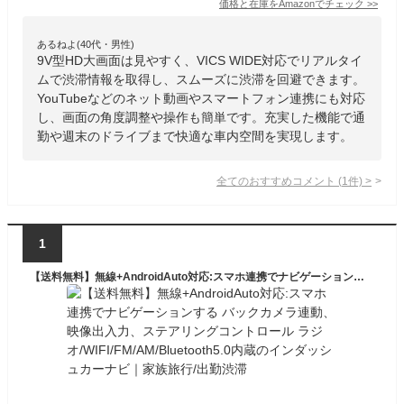
価格と在庫を
Amazon
でチェック
>>
あるねよ(40代・男性)
9V型HD大画面は見やすく、VICS WIDE対応でリアルタイ
ムで渋滞情報を取得し、スムーズに渋滞を回避できます。
YouTubeなどのネット動画やスマートフォン連携にも対応
し、画面の角度調整や操作も簡単です。充実した機能で通
勤や週末のドライブまで快適な車内空間を実現します。
全てのおすすめコメント
(
1
件)
>
1
【送料無料】無線+AndroidAuto対応:スマホ連携でナビゲーションする バックカメラ連動、映像出入力、ステアリングコントロール ラジオ/WIFI/FM/AM/Bluetooth5.0内蔵のインダッシュカーナビ｜家族旅行/出勤渋滞