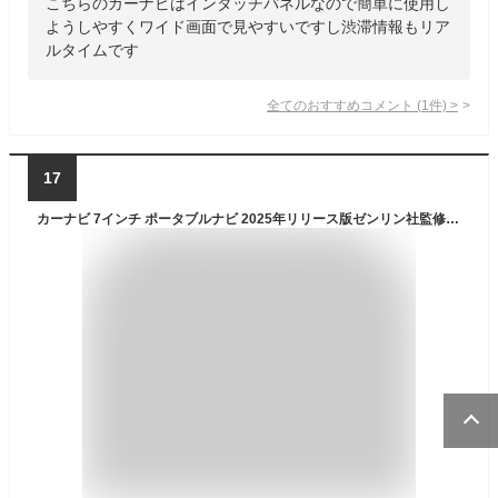
こちらのカーナビはインタッチパネルなので簡単に使用し
ようしやすくワイド画面で見やすいですし渋滞情報もリア
ルタイムです
全てのおすすめコメント
(
1
件)
>
17
カーナビ 7インチ ポータブルナビ 2025年リリース版ゼンリン社監修地図データ るるぶDATA 3電源対応 タッチパネル液晶 デモ走行機能 OT-N713AK