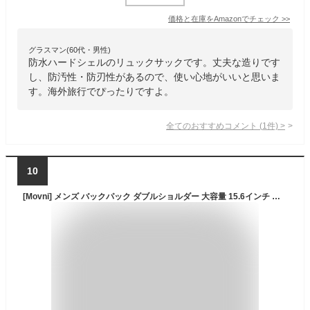
価格と在庫を
Amazon
でチェック
>>
グラスマン(60代・男性)
防水ハードシェルのリュックサックです。丈夫な造りです
し、防汚性・防刃性があるので、使い心地がいいと思いま
す。海外旅行でぴったりですよ。
全てのおすすめコメント
(
1
件)
>
10
[Movni] メンズ バックパック ダブルショルダー 大容量 15.6インチ ノートパソコン収納 防水 耐摩耗 防刃 防盗 減圧 通気性 ビジネス通勤 旅行 シニア 学生用 ブラック レッド 31cm×18cm×47cm 8806モデル