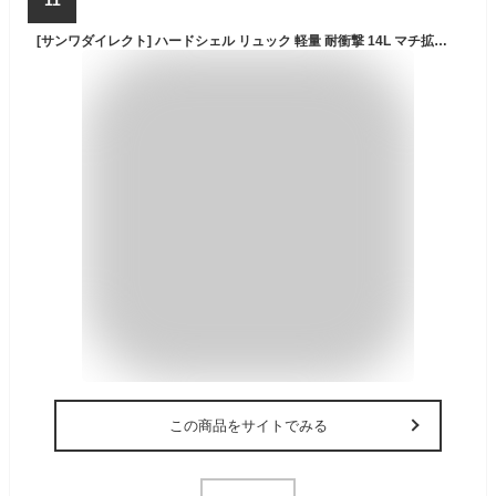
[サンワダイレクト] ハードシェル リュック 軽量 耐衝撃 14L マチ拡張機能 15.6インチ ノートパソコン 11型タブレット 収納 蒸れにくい立体メッシュ ハード ブラック 200-BAGBP032BK
この商品をサイトでみる