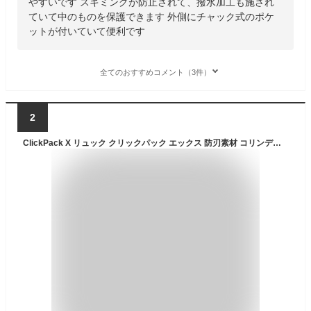
やすいです スキミングが防止されて、撥水加工も施され
ていて中のものを保護できます 外側にチャック式のポケ
ットが付いていて便利です
全てのおすすめコメント（3件）
2
ClickPack X リュック クリックパック エックス 防刃素材 コリンデザイン（リュック バックパック 防犯 ブラック 機能性 通勤用 海外旅行 防水 反射 ポケット USBポート 充電 15.6インチ 大容量）【送料無料 ポイント10倍】【p0508】