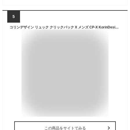
5
コリンデザイン リュック クリックパック X メンズ CP-X KorinDesign ClickPackX リュックサック バックパック ビジネスバッグ ビジネスリュック 防犯 防刃 セキュリティ 盗難防止 TSAロック 通勤 撥水[PO10]
この商品をサイトでみる