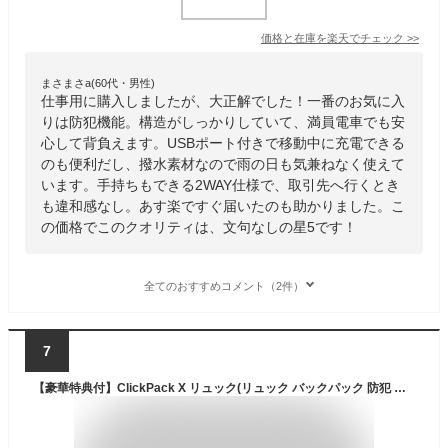
価格と在庫を
楽天
でチェック
>>
まさまさa(60代・男性)
仕事用に購入しましたが、大正解でした！一番のお気に入
りは防犯機能。構造がしっかりしていて、満員電車でも安
心して背負えます。USBポート付きで移動中に充電できる
のも便利だし、撥水素材なので雨の日も気兼ねなく使えて
います。手持ちもできる2WAY仕様で、取引先へ行くとき
も違和感なし。あす楽ですぐ届いたのも助かりました。こ
の価格でこのクオリティは、文句なしの星5です！
全てのおすすめコメント（2件）
7
【豪華特典付】ClickPack X リュック(リュック バックパック 防犯 ブラック 機能性 通勤用 海外旅行 コリンデザイン 防水 反射 ポケット 防刃 高級感 USBポート 充電 15.6インチ 大容量）【送料無料】【：2399】【ポイント10倍】【p0527】