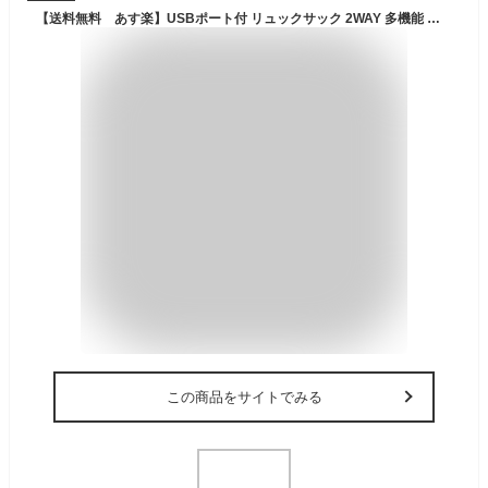
【送料無料 あす楽】USBポート付 リュックサック 2WAY 多機能 防滴 アンチセフト ビジネス 盗難防止 ビジネスリュック リュック バックパック 肩掛け 手持ち 撥水 防刃 防犯
この商品をサイトでみる