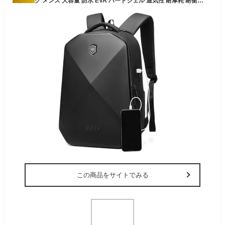
リュック メンズ 大容量 防水 EVA ハードシェル 通気性 耐摩耗 耐衝撃 ノートPC収納 15.6インチ対応 拡張機能 防犯 防刃 バイク用 ライダース アウトドア スポーツ 旅行 トラベル ビジネス 通勤 出張 ストリート系 バックパック
この商品をサイトでみる