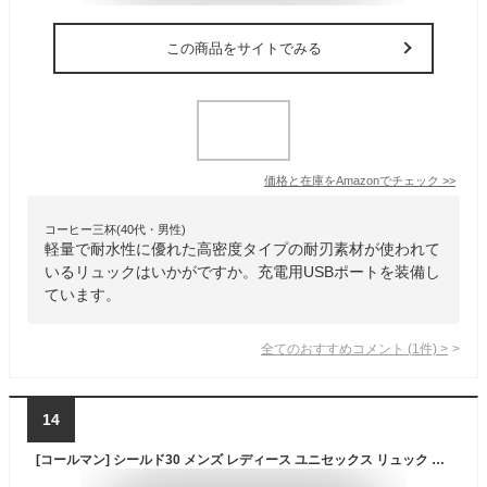
この商品をサイトでみる
価格と在庫を
Amazon
でチェック
>>
コーヒー三杯(40代・男性)
軽量で耐水性に優れた高密度タイプの耐刃素材が使われて
いるリュックはいかがですか。充電用USBポートを装備し
ています。
全てのおすすめコメント
(
1
件)
>
14
[コールマン] シールド30 メンズ レディース ユニセックス リュック バックパック バッグ 30L 通勤 通学 部活 ビジネス 大容量 軽量 防水 撥水