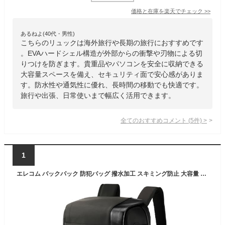
価格と在庫を
楽天
でチェック
>>
あるねよ(40代・男性)
こちらのリュックは海外旅行や長期の旅行におすすめです
。EVAハードシェル構造が外部からの衝撃や刃物による切
りつけを防ぎます。貴重品やパソコンを安全に収納できる
大容量スペースを備え、セキュリティ面で安心感がありま
す。防水性や通気性に優れ、長時間の移動でも快適です。
旅行や出張、日常使いまで幅広く活用できます。
全てのおすすめコメント
(
5
件)
>
1
エレコム バックパック 防犯バッグ 撥水加工 スキミング防止 大容量 28L ブラック BM-BPSC01LBK