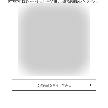
[KYEZOL] 防水ハードシェルバイク用 、大型で多用途なバックパック、オートバイのバックパック、耐圧縮性、耐落下性、耐高温性、耐低温性、防汚性、メンズリュックサック、旅行、通学、通勤、サイクリングに適しています キャンプ (ブラック)
この商品をサイトでみる