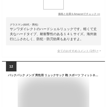
価格と在庫を
Amazon
でチェック
>>
グラスマン(60代・男性)
サンワダイレクトのハードシェルリュックです。軽くて丈
夫なハードタイプ、耐衝撃性のある１４Ｌサイズ。海外旅
行にふさわしく、防犯・防刃効果もありますよ。
全てのおすすめコメント
(
1
件)
>
12
バックパック メンズ 男性用 リュックサック 鞄 スポーツ フィットネス ジム アウトドア 登山 トレッキング ハイキング キャンプ レジャー タウンユース 迷彩柄 キャンバス 帆布 防水 耐摩耗 防刃 クッションショルダー ブラック カーキ