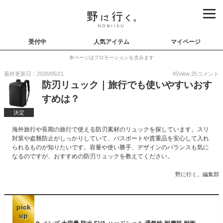
受付中
人気アイテム
マイページ
本ページはプロモーションを含みます
最終更新日：2026/05/21
45
View
25
コメント
防刃リュック｜旅行でも使いやすいおす
すめは？
決定
海外旅行や長期の旅行で使える防刃素材のリュックを探しています。スリ
対策や盗難防止がしっかりしていて、パスポートや貴重品を安心して入れ
られるものが知りたいです。容量や使い勝手、デザインのバランスも気に
なるのですが、おすすめの防刃リュックを教えてください。
野に行く。編集部
pick
up