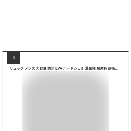
4
リュック メンズ 大容量 防水 EVA ハードシェル 通気性 耐摩耗 耐衝撃 ノートPC収納 15.6インチ対応 拡張機能 防犯 防刃 バイク用 ライダース アウトドア スポーツ 旅行 トラベル ビジネス 通勤 出張 ストリート系 バックパック