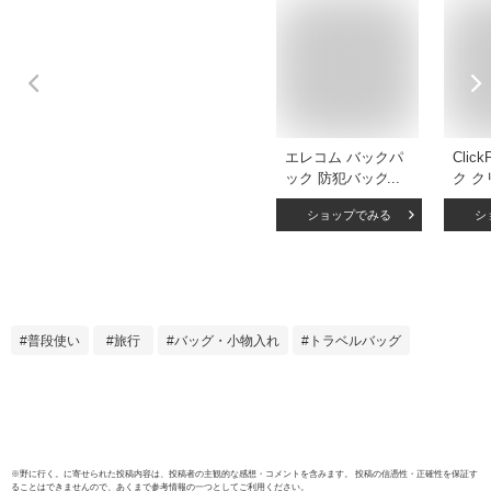
エレコム バックパ
Clic
ック 防犯バッグ 撥
ク 
水加工 スキミング
エッ
ショップでみる
シ
防止 大容量 28L ブ
コリ
ラック BM-
ュッ
BPSC01LBK
ク 防
能性 
行 防
ト U
普段使い
旅行
バッグ・小物入れ
トラベルバッグ
15.
量）
イント
【p05
※
野に行く。
に寄せられた投稿内容は、投稿者の主観的な感想・コメントを含みます。 投稿の信憑性・正確性を保証す
ることはできませんので、あくまで参考情報の一つとしてご利用ください。