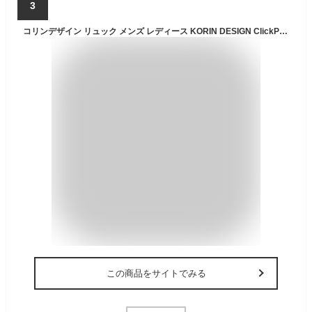
3
コリンデザイン リュック メンズ レディース KORIN DESIGN ClickPack X クリックパックX ビジネスリュック バックパック TSAロック 防犯 盗難防止 防刃 セキュリティー 撥水 NEWモデル
この商品をサイトでみる