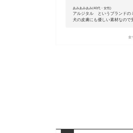
あみあみあみ(40代・女性)
アルジタル というブランドの
犬の皮膚にも優しい素材なので
全