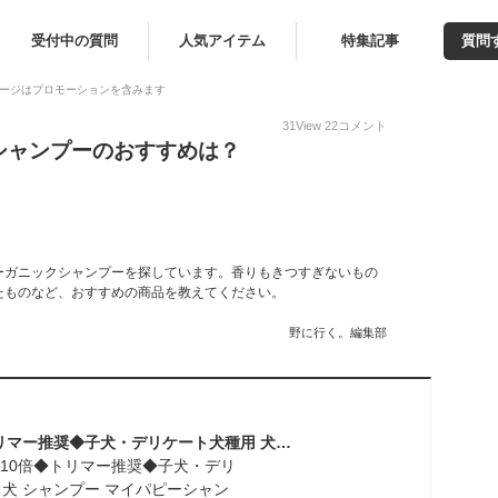
受付中の質問
人気アイテム
特集記事
質問
ージはプロモーションを含みます
31
View
22
コメント
シャンプーのおすすめは？
ーガニックシャンプーを探しています。香りもきつすぎないもの
たものなど、おすすめの商品を教えてください。
野に行く。編集部
◆ポイント10倍◆トリマー推奨◆子犬・デリケート犬種用 犬 シャンプー マイパピーシャンプー（バイオガンス）カモミールの花の香り いい匂い 泡 泡立て 無添加 オーガニック 毛並み 毛づや うるおい しっとり しなやか つや ツヤ 艶 天然 低刺激 無添加 弱酸性 敏感肌