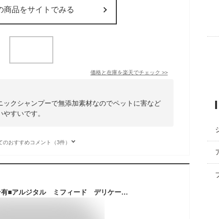
の商品をサイトでみる
価格と在庫を
楽天
でチェック
>>
ニックシャンプーで無添加素材なのでペットに害など
いやすいです。
てのおすすめコメント（3件）
■最大2000円クーポン有■アルジタル ミフィード デリケート用オーガニックシャンプー 250ml (犬用) /メーカー公認店/正規品/