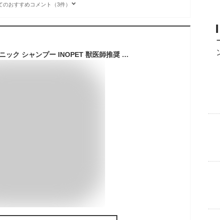
てのおすすめコメント（3件）
ペット用 速乾 オーガニック シャンプー INOPET 獣医師推奨 犬猫専用 国産 無添加 オールインワン 保湿 無香料 低刺激 300ml CICA 犬 猫 液体タイプ 犬用 猫用 消臭 トリートメント はや乾き ボトル