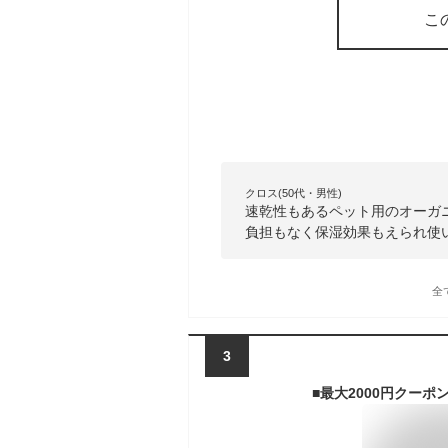
こ
クロス(50代・男性)
速乾性もあるペット用のオーガ
負担もなく保湿効果もえられ使
全
3