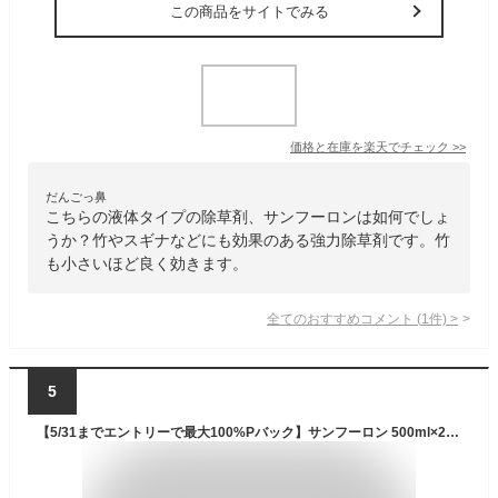
この商品をサイトでみる
価格と在庫を
楽天
でチェック
>>
だんごっ鼻
こちらの液体タイプの除草剤、サンフーロンは如何でしょ
うか？竹やスギナなどにも効果のある強力除草剤です。竹
も小さいほど良く効きます。
全てのおすすめコメント
(
1
件)
>
5
【5/31までエントリーで最大100%Pバック】サンフーロン 500ml×20本 根まで枯らす グリホサート 系 除草剤 原液 希釈タイプ 水薄めてまくだけ 頑固な スギナ どくだみ Vデ 代引不可 産直