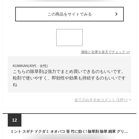
この商品をサイトでみる
価格と在庫を
楽天
でチェック
>>
KUMIKAN(40代・女性)
こちらの除草剤は強力でまとめ買いできるのもいいです。
粒剤で使いやすく、即効性や効果も持続するのもいいです
ね
全てのおすすめコメント
(
1
件)
>
12
ミント スギナ ドクダミ オオバコ 笹 竹に効く! 除草剤 除草 雑草 グリホサート系 園芸 農作業 庭掃除 マンション管理 駐車場 【農薬】 シージーエス エイトアップ 5L シー・ジー・エス