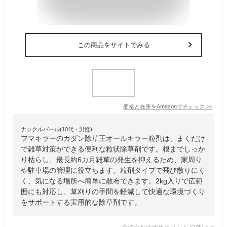
この商品をサイトでみる
価格と在庫を
Amazon
でチェック
>>
ナックルバール(10代・男性)
フマキラーのカダン除草王オールキラー粒剤は、まくだけ
で雑草対策ができる便利な粒状除草剤です。根までしっか
り枯らし、最長約6カ月雑草の発生を抑えるため、家周り
や駐車場の管理に役立ちます。粒剤タイプで飛び散りにく
く、気になる場所へ簡単に散布できます。2kg入りで広範
囲にも対応し、草刈りの手間を軽減して快適な環境づくり
をサポートする実用的な除草剤です。