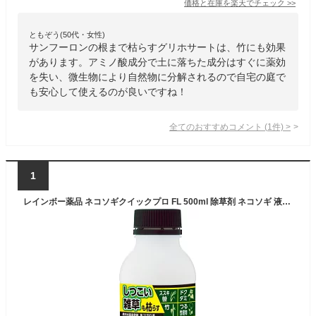
価格と在庫を
楽天
でチェック
>>
ともぞう(50代・女性)
サンフーロンの根まで枯らすグリホサートは、竹にも効果
があります。アミノ酸成分で土に落ちた成分はすぐに薬効
を失い、微生物により自然物に分解されるので自宅の庭で
も安心して使えるのが良いですね！
全てのおすすめコメント
(
1
件)
>
1
レインボー薬品 ネコソギクイックプロ FL 500ml 除草剤 ネコソギ 液体（薄めて使用） 適用面積約38～378坪 畑で使える除草剤 竹 (竹は枯れるまで数カ月かかります) 、ススキ、ササ 、ドクダミ、 つる性植物 、オヒシバにも効く