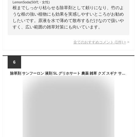
LemonSoda(50代・女性)
根までしっかり枯らせる除草剤として頼りになり、竹のよ
うな根の強い植物にも効果を実感しやすいところがお勧め
したいです。原液を水で薄めて散布するだけなので扱いや
すく、広い範囲の雑草対策にも向いています。
全てのおすすめコメント
(
1
件)
>
6
除草剤 サンフーロン 液剤 5L グリホサート 農薬 雑草 クズ スギナ ササ フジ 竹 駆除 枯らす 【送料無料】