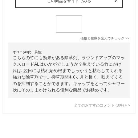
この商品をサイトでみる
価格と在庫を
楽天
でチェック
>>
オロロ(40代・男性)
こちらの竹にも効果がある除草剤、ラウンドアップのマッ
クスロードALはいかがでしょうか？生えている竹にかけ
れば､翌日には枯れ始め根までしっかりと枯らしてくれる
強力な除草剤です。抑草期間も6ヶ月と長く、映えてくる
のを抑制することができます。キャップをとってシャワー
状にそのままかけられる便利な商品でお勧めです。
全てのおすすめコメント
(
3
件)
>