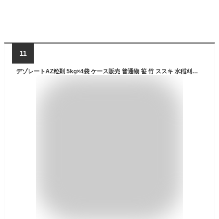
11
デゾレートAZ粒剤 5kg×4袋 ケース販売 普通物 笹 竹 ススキ 水稲刈取跡の除草におすすめ 超強力除草 土壌処理型除草剤 農薬 農林水産省登録第23761号