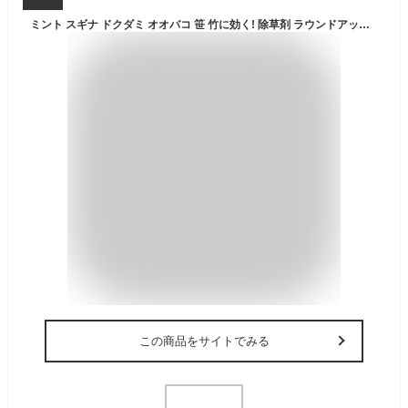
ミント スギナ ドクダミ オオバコ 笹 竹に効く! 除草剤 ラウンドアップ マックスロードAL III (そのままシャワー速攻・持続タイプ) 4.5L 日産ラウンド 雑草 グリホサート 林業 庭掃除 マンション ガレージ 学校 駐車場 除草 液体除草剤
この商品をサイトでみる