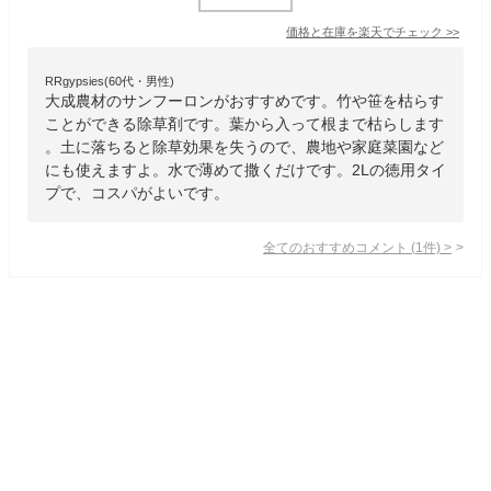
価格と在庫を
楽天
でチェック
>>
RRgypsies(60代・男性)
大成農材のサンフーロンがおすすめです。竹や笹を枯らす
ことができる除草剤です。葉から入って根まで枯らします
。土に落ちると除草効果を失うので、農地や家庭菜園など
にも使えますよ。水で薄めて撒くだけです。2Lの徳用タイ
プで、コスパがよいです。
全てのおすすめコメント
(
1
件)
>