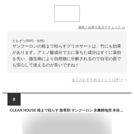
価格と在庫を
楽天
でチェック
>>
ともぞう(50代・女性)
サンフーロンの根まで枯らすグリホサートは、竹にも効果
があります。アミノ酸成分で土に落ちた成分はすぐに薬効
を失い、微生物により自然物に分解されるので自宅の庭で
も安心して使えるのが良いですね！
全てのおすすめコメント
(
1
件)
>
8
CLEAN HOUSE 根まで枯らす 除草剤 サンフーロン 非農耕地用 本体ボトル シャワータイプ 4L 液体