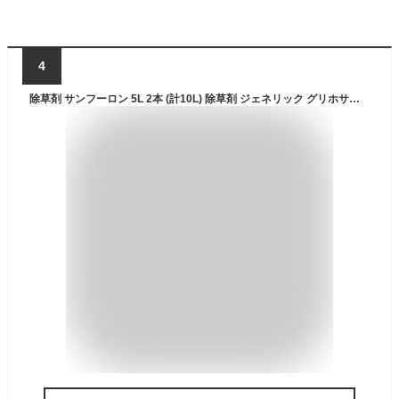
4
除草剤 サンフーロン 5L 2本 (計10L) 除草剤 ジェネリック グリホサート スギナ 笹 竹 枯れる 成分 農薬 液剤 希釈 農園 果樹 野菜 水稲 雑草 道路 造園 土木 作業所 事業所 介護施設 工場 マンション 病院 パチンコ店 太陽光発電 施設管理 不動産 駐車場 ホテル 旅館