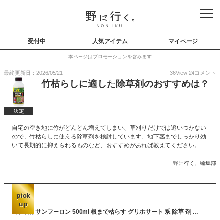
受付中
人気アイテム
マイページ
本ページはプロモーションを含みます
最終更新日：2026/05/21
36
View
24
コメント
竹枯らしに適した除草剤のおすすめは？
決定
自宅の空き地に竹がどんどん増えてしまい、草刈りだけでは追いつかない
ので、竹枯らしに使える除草剤を検討しています。地下茎までしっかり効
いて長期的に抑えられるものなど、おすすめがあれば教えてください。
野に行く。編集部
pick
up
除草剤 サンフーロン 500ml 根まで枯らす グリホサート 系 除草 剤 頑固な スギナ どくだみ 竹 笹 大成農材 Vデ 代引不可 産直