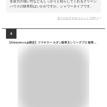
生命力の強い竹などもしっかりと枯らしてくれるクリーン
ハウスの除草剤はいかがですか。シャワータイプです。
全てのおすすめコメント
(
1
件)
>
9
【Amazon.co.jp限定】フマキラー カダン除草王シリーズプロ 除草王シャワーS 2L おまけ付き【速効除草&8ヵ月】【おうちの周りのあらゆる雑草に効く】