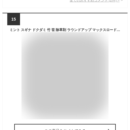
全てのおすすめコメント
(
2
件)
>
15
ミント スギナ ドクダミ 竹 笹 除草剤 ラウンドアップ マックスロードAL III (そのままシャワー速攻・持続タイプ) 2L 日産ラウンド 雑草 草 枯 草抜き グリホサート ジェネリック 林業 農作業 庭掃除 マンション アパート ガレージ 学校