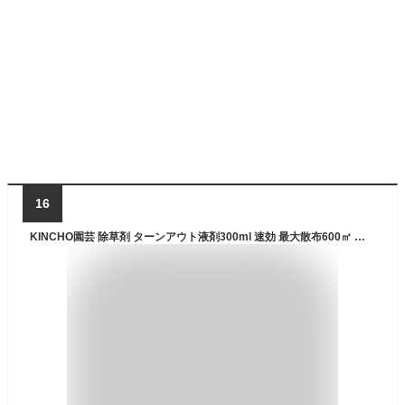
16
KINCHO園芸 除草剤 ターンアウト液剤300ml 速効 最大散布600㎡ 液体 竹 スギナ 原液