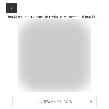
7
除草剤 サンフーロン 500ml 根まで枯らす グリホサート 系 除草 剤 頑固な スギナ どくだみ 竹 笹 大成農材 Vデ 代引不可 産直
この商品をサイトでみる