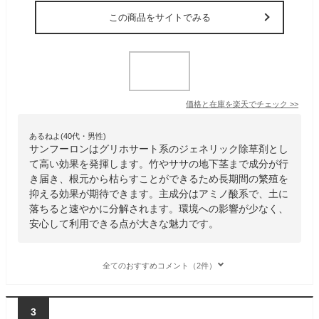
この商品をサイトでみる
価格と在庫を
楽天
でチェック
>>
あるねよ(40代・男性)
サンフーロンはグリホサート系のジェネリック除草剤とし
て高い効果を発揮します。竹やササの地下茎まで成分が行
き届き、根元から枯らすことができるため長期間の繁殖を
抑える効果が期待できます。主成分はアミノ酸系で、土に
落ちると速やかに分解されます。環境への影響が少なく、
安心して利用できる点が大きな魅力です。
全てのおすすめコメント（2件）
3