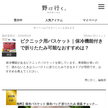
受付中
人気アイテム
マイページ
本ページはプロモーションを含みます
最終更新日：2026/05/19
39
View
29
コメント
ピクニック用バスケット｜保冷機能付き
で折りたたみ可能なおすすめは？
決定
保冷機能があるピクニックバスケットを探しています。車移動が多いの
で、使わないときはコンパクトに折りたたみできるタイプが理想です。お
すすめを教えてください。
野に行く。編集部
pick
up
【送料無料】保冷バスケット 保冷バッグ 折りたたみ 保温 チェック柄 おしゃれ ピクニック レジカゴ型 エコバッグ レジカゴ 買い物かご バスケット 花見 友達 運動会ランチボックス ショッピングカート クーラーバスケット かごバッグ 持ち手付き