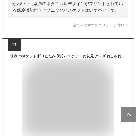
かわいい北欧風のボタニカルデザインがプリントされてい
る保冷機能付きピクニックバスケットはいかがですか。
全てのおすすめコメント
(
1
件)
>
17
保冷 バスケット 折りたたみ 保冷バスケット お花見 グッズ おしゃれ 大容量 防災 収納箱 保冷バック ゴルフ クーラーバスケット クーラーバッグ チェック柄 バッグ エコバッグ 軽量 熱中症対策グッズ アウトドア 運動会 ピクニック 買い物 定番 夏 持ち手付き