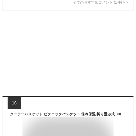
全てのおすすめコメント
(
1
件)
>
16
クーラーバスケット ピクニックバスケット 保冷保温 折り畳み式 30L 大容量 保冷バスケット クーラーバッグ かご 防水 絶縁断熱 折り畳み式 お手入れが簡単 アウトドア お花見 バーベキュー 釣り キャンプ 徒歩 運動会 行楽など適用