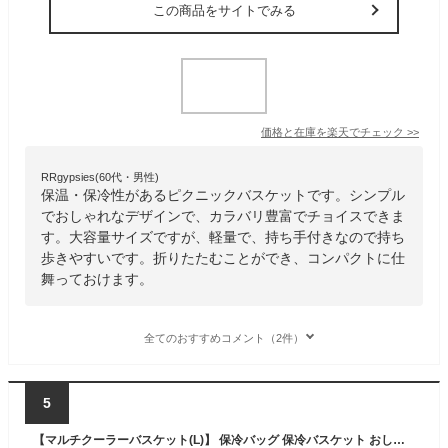
この商品をサイトでみる
価格と在庫を
楽天
でチェック
>>
RRgypsies(60代・男性)
保温・保冷性があるピクニックバスケットです。シンプル
でおしゃれなデザインで、カラバリ豊富でチョイスできま
す。大容量サイズですが、軽量で、持ち手付きなので持ち
歩きやすいです。折りたたむことができ、コンパクトに仕
舞っておけます。
全てのおすすめコメント（2件）
5
【マルチクーラーバスケット(L)】 保冷バッグ 保冷バスケット おしゃれ ピクニック レジカゴ型 エコバッグ レジカゴ 買い物かご バスケット 運動会 ランチボックス ショッピングカート 折りたたみ クーラーバスケット 保冷 保温 バッグ かごバッグ