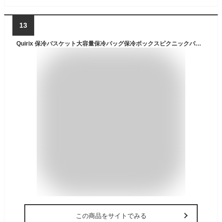
13
Quirix 保冷バスケット大容量保冷バッグ保冷ボックスピクニックバスケットショッピングバッグ保冷保温防水断熱折りたたみ式お手入れが簡単屋外花見バーベキュー釣りキャンプハイキング運動会旅行などに適しています (B,40*23*20CM)
この商品をサイトでみる