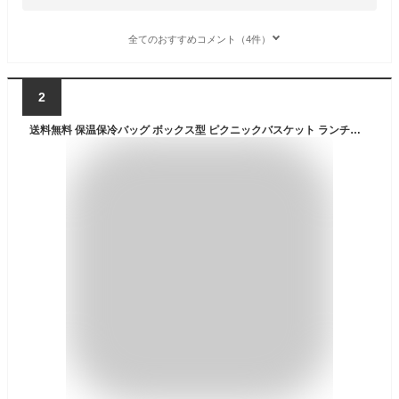
全てのおすすめコメント（4件）
2
送料無料 保温保冷バッグ ボックス型 ピクニックバスケット ランチバッグ ランチボックス 持ち手付き 軽量 軽い 大容量 折りたたみ可 コンパクト 持ち運び ファスナー 運動会 行事 イベント キャンプ バーベキュー アウトドア 鞄 かばん 単色 無地 シンプル おしゃれ 便利グ