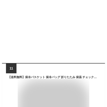
11
【送料無料】保冷バスケット 保冷バッグ 折りたたみ 保温 チェック柄 おしゃれ ピクニック レジカゴ型 エコバッグ レジカゴ 買い物かご バスケット 花見 友達 運動会ランチボックス ショッピングカート クーラーバスケット かごバッグ 持ち手付き