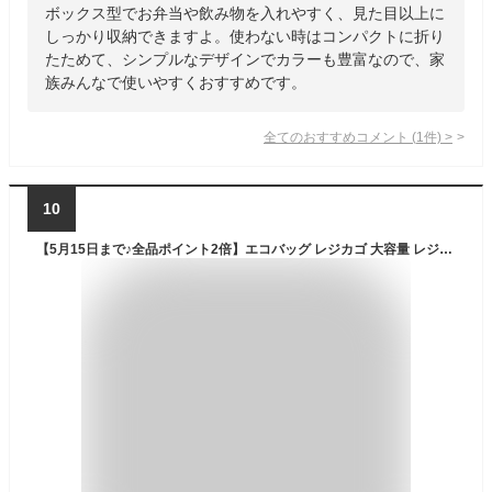
ボックス型でお弁当や飲み物を入れやすく、見た目以上に
しっかり収納できますよ。使わない時はコンパクトに折り
たためて、シンプルなデザインでカラーも豊富なので、家
族みんなで使いやすくおすすめです。
全てのおすすめコメント
(
1
件)
>
10
【5月15日まで♪全品ポイント2倍】エコバッグ レジカゴ 大容量 レジカゴ対応 保冷バッグ はっ水 マイバスケット 自立 ピクニック お弁当 行楽 レジ袋 クーラーバッグ レジかご マチ広 折りたたみ 34L エコバッグスタイル