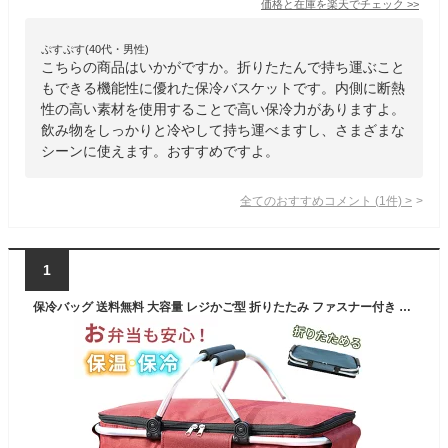
価格と在庫を
楽天
でチェック
>>
ぷすぷす(40代・男性)
こちらの商品はいかがですか。折りたたんで持ち運ぶこと
もできる機能性に優れた保冷バスケットです。内側に断熱
性の高い素材を使用することで高い保冷力がありますよ。
飲み物をしっかりと冷やして持ち運べますし、さまざまな
シーンに使えます。おすすめですよ。
全てのおすすめコメント
(
1
件)
>
1
保冷バッグ 送料無料 大容量 レジかご型 折りたたみ ファスナー付き 蓋付き 大きめ 小さめ 2サイズ ランチバッグ バスケット型 トート 軽量 保温 防水 コンパクトに折り畳める 持ち運び便利 無地 おしゃれ ファミリー ピクニック 遠足 アウトドア