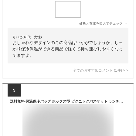
価格と在庫を
楽天
でチェック
>>
りいど(40代・女性)
おしゃれなデザインのこの商品はいかがでしょうか。しっ
かり保冷保温ができる商品で軽くて持ち運びしやすくなっ
てますよ。
全てのおすすめコメント
(
1
件)
>
9
送料無料 保温保冷バッグ ボックス型 ピクニックバスケット ランチバッグ ランチボックス 持ち手付き 軽量 軽い 大容量 折りたたみ可 コンパクト 持ち運び ファスナー 運動会 行事 イベント キャンプ バーベキュー アウトドア 鞄 かばん 単色 無地 シンプル おしゃれ 便利グ