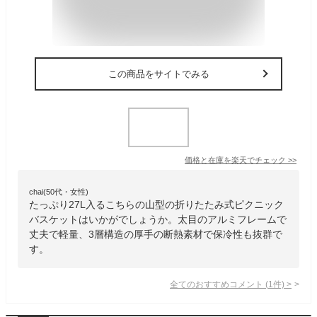
この商品をサイトでみる
価格と在庫を
楽天
でチェック
>>
chai(50代・女性)
たっぷり27L入るこちらの山型の折りたたみ式ピクニック
バスケットはいかがでしょうか。太目のアルミフレームで
丈夫で軽量、3層構造の厚手の断熱素材で保冷性も抜群で
す。
全てのおすすめコメント
(
1
件)
>