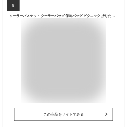
8
クーラーバスケット クーラーバッグ 保冷バッグ ピクニック 折りたたみ バスケット チェック柄 大容量 バッグ 30L レジャーバッグ 保冷 保温 運動会 買い物かご エコバッグ 保冷バスケット キャンプ アウトドア レジャー 花見 BBQ 旅行 ランチボックス おしゃれ
この商品をサイトでみる