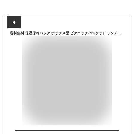
4
送料無料 保温保冷バッグ ボックス型 ピクニックバスケット ランチバッグ ランチボックス 持ち手付き 軽量 軽い 大容量 折りたたみ可 コンパクト 持ち運び ファスナー 運動会 行事 イベント キャンプ バーベキュー アウトドア 鞄 かばん 単色 無地 シンプル おしゃれ 便利グ