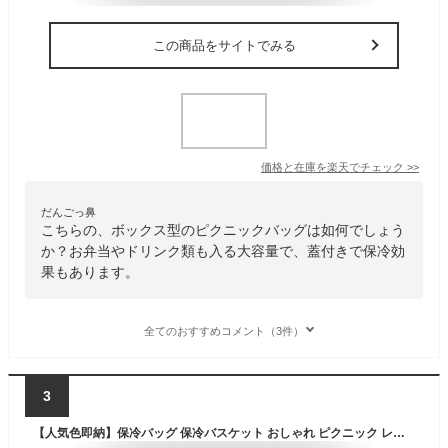
この商品をサイトでみる
価格と在庫を
楽天
でチェック
>>
だんごっ鼻
こちらの、ボックス型のピクニックバッグは如何でしょう
か？お弁当やドリンク類も入る大容量で、蓋付きで保冷効
果もあります。
全てのおすすめコメント（3件）
3
【人気色即納】保冷バッグ 保冷バスケット おしゃれ ピクニック レジカゴ型 エコバッグ レジカゴ 買い物かご バスケット 運動会 ランチボックス ショッピングカート 折りたたみ クーラーバスケット 保冷 保温 バッグ かごバッグ