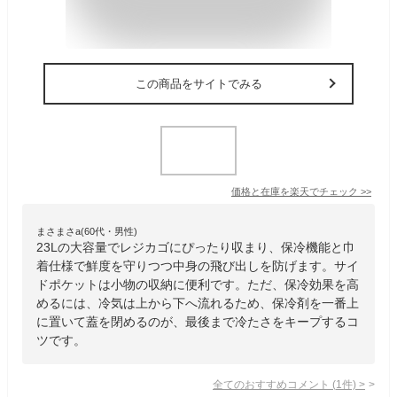
この商品をサイトでみる
価格と在庫を
楽天
でチェック
>>
まさまさa(60代・男性)
23Lの大容量でレジカゴにぴったり収まり、保冷機能と巾
着仕様で鮮度を守りつつ中身の飛び出しを防げます。サイ
ドポケットは小物の収納に便利です。ただ、保冷効果を高
めるには、冷気は上から下へ流れるため、保冷剤を一番上
に置いて蓋を閉めるのが、最後まで冷たさをキープするコ
ツです。
全てのおすすめコメント
(
1
件)
>