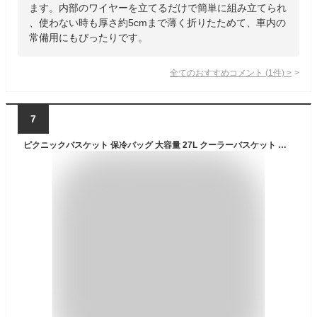
ます。内部のワイヤーを立てるだけで簡単に組み立てられ
、使わない時も厚さ約5cmまで薄く折りたためて、車内の
常備用にもぴったりです。
全てのおすすめコメント
(
1
件)
>
7
ピクニックバスケット 保冷バッグ 大容量 27L クーラーバスケット 折りたたみ 蓋付き アルミフレーム 撥水 オックスフォード 3層断熱構造 クーラーバッグ 保温 運動会 お花見 キャンプ アウトドア レジャー 買い物バッグ ストライプ柄