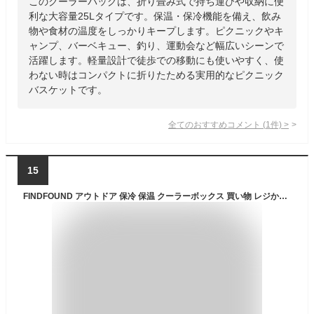
このクーラーバッグは、折り畳み式で持ち運びや収納に便
利な大容量25Lタイプです。保温・保冷機能を備え、飲み
物や食材の温度をしっかりキープします。ピクニックやキ
ャンプ、バーベキュー、釣り、運動会など幅広いシーンで
活躍します。軽量設計で徒歩での移動にも使いやすく、使
わない時はコンパクトに折りたためる実用的なピクニック
バスケットです。
全てのおすすめコメント
(
1
件)
>
15
FINDFOUND アウトドア 保冷 保温 クーラーボックス 買い物 レジかご バッグ バスケット 大容量 30L 軽量 折り畳み 可 運動会 キャンプ ピクニック (ブラック)