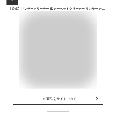
【公式】リンサークリーナー 車 カーペットクリーナー リンサー カーペット ノズル 絨毯 クリーナー 吸引力 布 洗浄機 大容量 掃除機 大掃除 ホワイト アイリスオーヤマ 大容量リンサークリーナー RNS-P1600 RNSP-P1600 * [安心延長保証対象]
この商品をサイトでみる