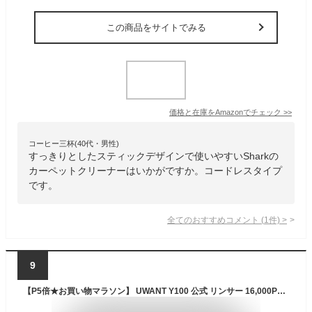
この商品をサイトでみる
価格と在庫を
Amazon
でチェック
>>
コーヒー三杯(40代・男性)
すっきりとしたスティックデザインで使いやすいSharkの
カーペットクリーナーはいかがですか。コードレスタイプ
です。
全てのおすすめコメント
(
1
件)
>
9
【P5倍★お買い物マラソン】 UWANT Y100 公式 リンサー 16,000Pa 強力吸引力 布製品 クリーナー 洗浄機 大掃除 絨毯 カーペット クリーニング 掃除機 バキュームクリーナー ペット ラグ ソファ 水掃除 車内 水で洗う カーペットクリーナー スチームクリーナー