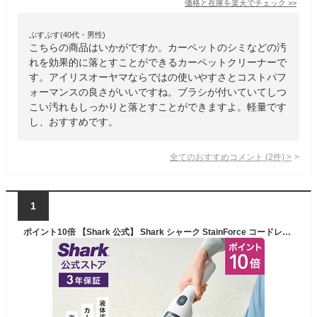
価格と在庫を
楽天
でチェック
>>
ぷすぷす(40代・男性)
こちらの商品はいかがですか。カーペットのシミなどの汚
れを効果的に落とすことができるカーペットクリーナーで
す。アイリスオーヤマならではの使いやすさとコストパフ
ォーマンスの良さがいいですね。ブラシが付いていてしつ
こい汚れもしっかりと落とすことができますよ。軽量です
し、おすすめです。
全てのおすすめコメント
(
2
件)
>
1
ポイント10倍 【Shark 公式】 Shark シャーク StainForce コードレスシミ取りクリーナー HX100J / カーペットクリーナー コードレス ペット シミ抜き ベッド ソファ カーテン マットレス 布 強力吸引 車内 ベビーカー 大掃除 カーペット洗浄機