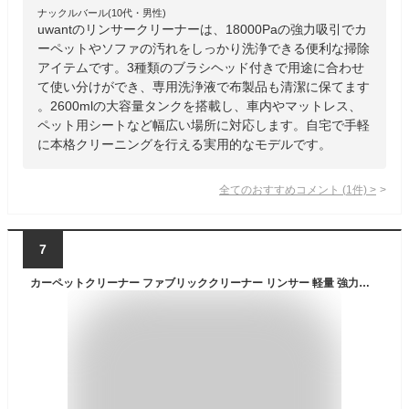
ナックルバール(10代・男性)
uwantのリンサークリーナーは、18000Paの強力吸引でカ
ーペットやソファの汚れをしっかり洗浄できる便利な掃除
アイテムです。3種類のブラシヘッド付きで用途に合わせ
て使い分けができ、専用洗浄液で布製品も清潔に保てます
。2600mlの大容量タンクを搭載し、車内やマットレス、
ペット用シートなど幅広い場所に対応します。自宅で手軽
に本格クリーニングを行える実用的なモデルです。
全てのおすすめコメント
(
1
件)
>
7
カーペットクリーナー ファブリッククリーナー リンサー 軽量 強力吸引 コンパクト ラグ 車 絨毯 スポット クリーナー 布 ソファ 洗浄機 家庭用 掃除機 床掃除 コードレス 掃除 ソファ