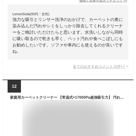
価格と在庫を
楽天
でチェック
>>
LemonSoda(50代・女性)
強力な吸引とリンサー洗浄のおかげで、カーペットの奥に
染み込んだ汚れやシミをしっかり除去してくれるクリーナ
ーをご検討いただけたらと思います。水洗いしながら同時
に吸い取るので乾きも早く、ペット汚れや食べこぼしにも
お勧めしたいです。ソファや車内にも使えるのが良いです
ね。
全てのおすすめコメント
(
1
件)
>
12
家庭用カーペットクリーナー 【常温式×17000Pa超強吸引力】 汚れを浮かせて強力吸引 カーペット洗浄機 SOELMOOD 布洗浄機 ソファ/絨毯/マットレス/車内/ぬいぐるみ/ペットシート対応 乾湿両用 コンパクト (グレー)