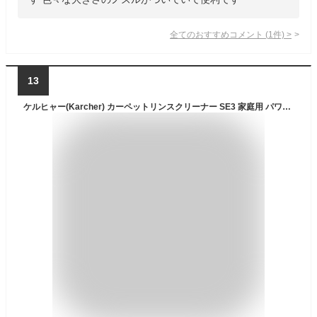
全てのおすすめコメント
(
1
件)
>
13
ケルヒャー(Karcher) カーペットリンスクリーナー SE3 家庭用 パワフル吸引力 システムクリーニング機能 フィルター取り外し可能 簡単2セットアップ 50度まで給水可能 / 電動 電源コード式 スキマノズル付属 専用洗浄剤付属/車 ソファ カーペット マットレス ペット用品 ぬいぐるみ 染み抜き 1.081-532.0