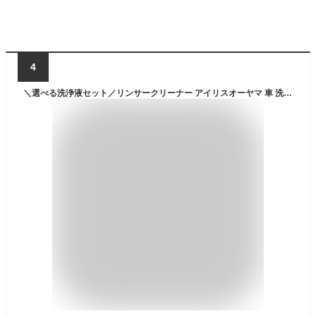
4
＼選べる洗浄液セット／リンサークリーナー アイリスオーヤマ 車 洗剤 クリーナー 洗浄機 カーペット用掃除機 0.3L リンサー洗浄機 クリーナー 掃除機 掃除 大掃除 カーペットクリーナー ラグ ソファ 車内クリーニング RNS-300