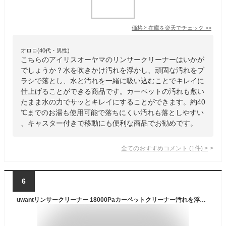
価格と在庫を
楽天
でチェック
>>
オロロ(40代・男性)
こちらのアイリスオーヤマのリンサークリーナーはいかが
でしょうか？水を吹きかけ汚れを浮かし、頑固な汚れをブ
ラシで落とし、水と汚れを一緒に吸い込むことでキレイに
仕上げることができる商品です。カーペットの汚れも敷い
たまま水の力でサッとキレイにすることができます。約40
℃までのお湯も使用可能で落ちにくい汚れも落としやすい
、キャスター付きで移動にも便利な商品でお勧めです。
全てのおすすめコメント
(
1
件)
>
6
uwantリンサークリーナー 18000Paカーペットクリーナー汚れを浮かせて強力吸引 3つのプロ仕様のブラシヘッド+布製品専用洗浄液 スチームクリーナー 2600ml 2-in-1大容量水タンク車用掃除機 マットレス/ペット用シート/車内/ソファ/ぬいぐるみ/カーペット/掃除用品1年保証 交換のみ・修理なしSet of 1