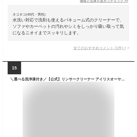
価格と在庫を
楽天
でチェック
>>
ネコネコ(40代・男性)
水洗い対応で洗剤も使えるバキューム式のクリーナーで、
ソファやカーペットの汚れやシミをしっかり吸い取って気
になるニオイまでスッキリします。
全てのおすすめコメント
(
1
件)
>
15
＼選べる洗浄液付き／【公式】リンサークリーナー アイリスオーヤマ 家庭用 洗剤 アイリス RNS-300 リンサークリーナー カーペット洗浄機送料無料 リンサー洗浄機 車内洗浄 車 シート クリーナー 掃除機 カーペットクリーナー [安心延長保証対象]