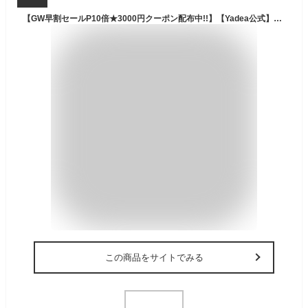
【GW早割セールP10倍★3000円クーポン配布中!!】【Yadea公式】カーペットクリーナー スチーム式 R6 Steam 加熱式 布洗浄機 絨毯クリーナー 車用掃除機 クリーナー洗浄 乾湿両用掃除機 カーペット/マットレス/ペットシート/掃除用品 R6 Steam
この商品をサイトでみる