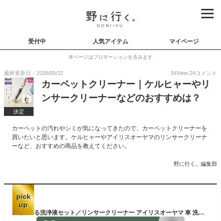
受付中
人気アイテム
マイページ
本ページはプロモーションを含みます
最終更新日：2026/05/22
34
View
24
コメント
カーペットクリーナー｜ケルヒャーやリ
ンサークリーナーなどのおすすめは？
決定
カーペットの汚れやシミが気になってきたので、カーペットクリーナーを
買いたいと思います。ケルヒャーやアイリスオーヤマのリンサークリーナ
ーなど、おすすめの商品を教えてください。
野に行く。編集部
pick
up
＼選べる洗浄液セット／リンサークリーナー アイリスオーヤマ 車 洗剤 クリーナー 洗浄機 カーペット用掃除機 0.3L リンサー洗浄機 クリーナー 掃除機 掃除 大掃除 カーペットクリーナー ラグ ソファ 車内クリーニング RNS-300