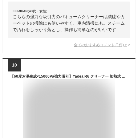
KUMIKAN(40代・女性)
こちらの強力な吸引力のバキュームクリーナーは絨毯やカ
ーペットの掃除にも使いやすく、車内清掃にも。スチーム
で汚れをしっかり落とし、操作も簡単なのがいいです
全てのおすすめコメント
(
1
件)
>
10
【60度お湯生成×15000Pa強力吸引】Yadea R6 クリーナー 加熱式 布洗浄機 染み抜き ソファクリーナー 絨毯クリーナー 水洗い 車用掃除機 スチーム バキュームクリーナーソファ洗浄 布製品/ペットシート/車内/ラグ/ソファ/絨毯/ぬいぐるみ/掃除用品【テレビ放映商品】 (加熱式, 1年メーカー保証)