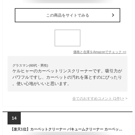
この商品をサイトでみる
価格と在庫を
Amazon
でチェック
>>
グラスマン(60代・男性)
ケルヒャーのカーペットリンスクリーナーです。吸引力が
パワフルですし、カーペットの汚れを落とすのにぴったり
。使い心地がいいと思います。
全てのおすすめコメント
(
1
件)
>
14
【楽天1位】カーペットクリーナー バキュームクリーナー カーペット洗浄機 染み抜き 布洗浄機 大容量 パワフル吸引 50W 温水対応 洗剤対応 水洗いクリーナー 食べこぼし 飲みこぼし 油汚れ カーペット ソファ 車 PSE 家庭用 コンパクト 1年保証 ★[送料無料]