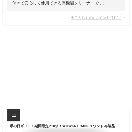
付きで安心して使用できる高機能クリーナーです。
全てのおすすめコメント
(
1
件)
>
11
母の日ギフト！期間限定P10倍！★UWANT B400 ユワント 布製品 リンサー 洗濯機 クリーナー カーペットクリーナー 水洗い バキュームクリーナー 水 掃除機 絨毯 ラグ ソファ カーペット 洗浄機 床 クリーニング シミ抜き染み抜き リンサー 水拭 車用品 車内 ペット