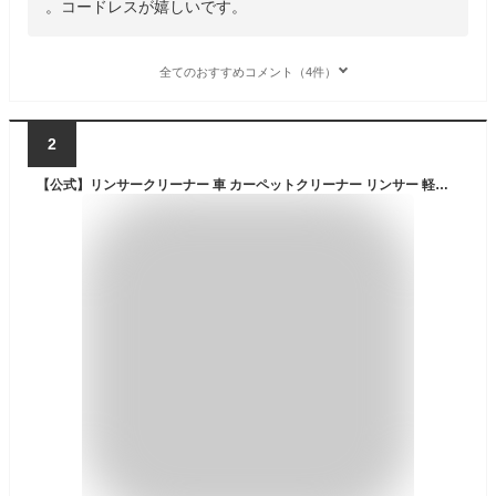
。コードレスが嬉しいです。
全てのおすすめコメント（4件）
2
【公式】リンサークリーナー 車 カーペットクリーナー リンサー 軽量 コンパクト 絨毯 スポット クリーナー 布 ソファ 洗浄機 家庭用 掃除機 床掃除 アイリスオーヤマ RNSP-P500 *【iris_dl06】[安心延長保証対象]