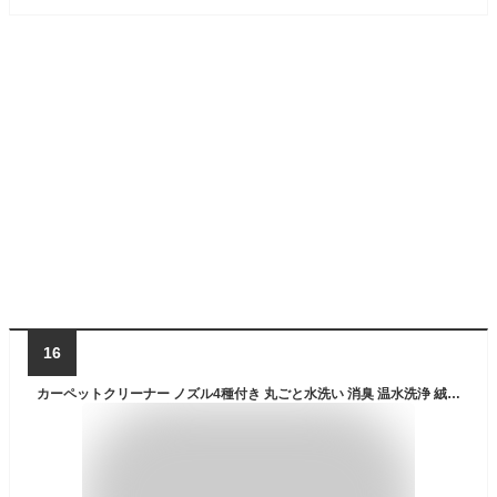
16
カーペットクリーナー ノズル4種付き 丸ごと水洗い 消臭 温水洗浄 絨毯 カーペット洗浄 車用 クリーナー 水洗い掃除機 掃除 染み抜きカーペット洗浄機 simplus シンプラス SP-CC01【送料無料】【メーカー1年保証】