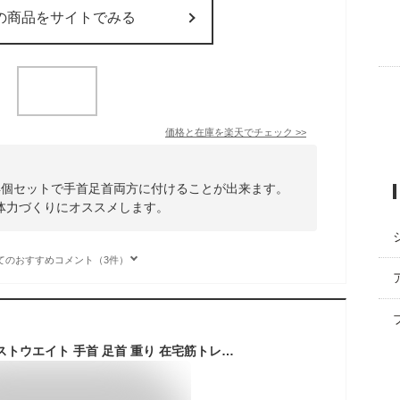
の商品をサイトでみる
価格と在庫を
楽天
でチェック
>>
4個セットで手首足首両方に付けることが出来ます。
体力づくりにオススメします。
てのおすすめコメント（3件）
アンクルウェイト リストウエイト 手首 足首 重り 在宅筋トレ ウオーキング ダイエット ウェイト 体幹トレーニング パワーアンクル リストバンド 男女兼用 2個セットで合計2.0kg