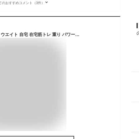
てのおすすめコメント（3件）
足 4個セット！リストウエイト 自宅 在宅筋トレ 重り パワーアンクル 筋トレ 宅トレ 筋トレ アンクルウエイト グッズ パワーリスト トレーニング リストバンド 腕 手首 脚 脚用 ウェイトトレーニング ダンベル ウオーキング 足首