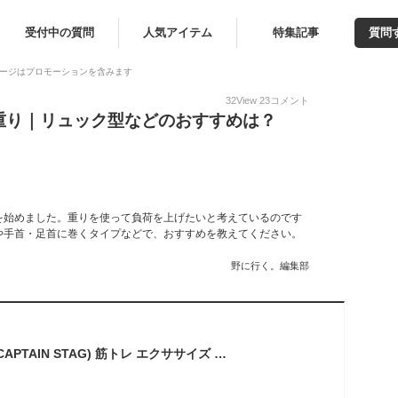
受付中の質問
人気アイテム
特集記事
質問
ージはプロモーションを含みます
32
View
23
コメント
重り｜リュック型などのおすすめは？
を始めました。重りを使って負荷を上げたいと考えているのです
や手首・足首に巻くタイプなどで、おすすめを教えてください。
野に行く。編集部
キャプテンスタッグ(CAPTAIN STAG) 筋トレ エクササイズ フィットネス ウォーキング リスト&アンクル ウェイト 0.5kg×2個 ブラック/レッド Vit Fit UR-841 約230×100×25mm