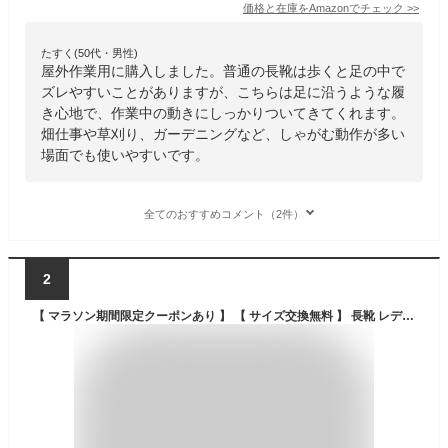
価格と在庫を
Amazon
でチェック
>>
たすく(50代・男性)
屋外作業用に購入しました。普通の長靴は歩くと足の中で
ズレやすいことがありますが、こちらは足に沿うような履
き心地で、作業中の動きにしっかりついてきてくれます。
畑仕事や草刈り、ガーデニングなど、しゃがむ動作が多い
場面でも使いやすいです。
全てのおすすめコメント（2件）
2
【 マラソン期間限定クーポンあり 】 【 サイズ交換無料 】 長靴 レディース メンズ ノーカーズ#1 農作業 折りたたみ 田植え レインブーツ レインシューズ 携帯 軽量 園芸 作業用 ロング コンパクト フラットソール ゴムバンド メーカー直販 福山ゴム 送料無料