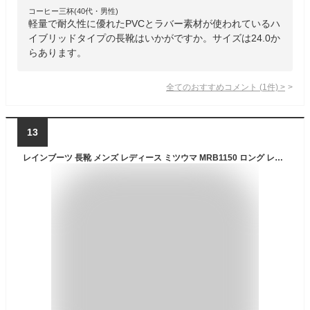
コーヒー三杯(40代・男性)
軽量で耐久性に優れたPVCとラバー素材が使われているハ
イブリッドタイプの長靴はいかがですか。サイズは24.0か
らあります。
全てのおすすめコメント
(
1
件)
>
13
レインブーツ 長靴 メンズ レディース ミツウマ MRB1150 ロング レインシューズ 作業用 軽量 完全防水 カーキ クロ SS-XL ゲリラ豪雨 大雨 台風対策