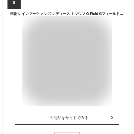
6
長靴 レインブーツ メンズ レディース ミツウマ G-Field Gフィールド01 MITSUUMA ロング 冬雪 梅雨 幅広 軽量ラバー クロ ブラウン OG SS-LL 23cm-27cm ゲリラ豪雨 大雨 台風対策
この商品をサイトでみる