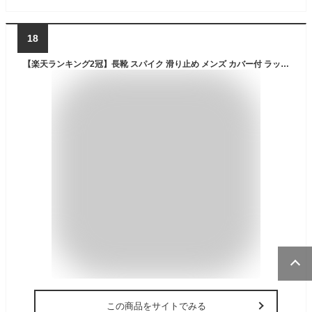
18
【楽天ランキング2冠】長靴 スパイク 滑り止め メンズ カバー付 ラッセル メッシュ 夏 涼しい 冬 暖かい 林業 土木 作業 現場 山菜 採り 磯 釣り 斜面 法面 雪道 スパイクブーツ 送料無料 JKSP-01
この商品をサイトでみる