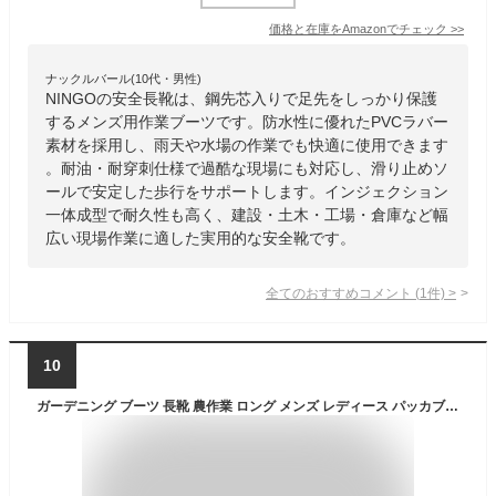
価格と在庫を
Amazon
でチェック
>>
ナックルバール(10代・男性)
NINGOの安全長靴は、鋼先芯入りで足先をしっかり保護
するメンズ用作業ブーツです。防水性に優れたPVCラバー
素材を採用し、雨天や水場の作業でも快適に使用できます
。耐油・耐穿刺仕様で過酷な現場にも対応し、滑り止めソ
ールで安定した歩行をサポートします。インジェクション
一体成型で耐久性も高く、建設・土木・工場・倉庫など幅
広い現場作業に適した実用的な安全靴です。
全てのおすすめコメント
(
1
件)
>
10
ガーデニング ブーツ 長靴 農作業 ロング メンズ レディース パッカブル レインブーツ 柔らかい レインシューズ オカモト アウトドア ファームブーツ キャンプブーツ 防水ブーツ US.RUBBER RM-4302