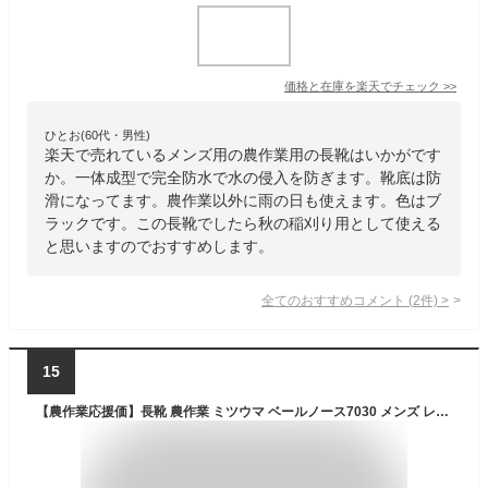
価格と在庫を
楽天
でチェック
>>
ひとお(60代・男性)
楽天で売れているメンズ用の農作業用の長靴はいかがです
か。一体成型で完全防水で水の侵入を防ぎます。靴底は防
滑になってます。農作業以外に雨の日も使えます。色はブ
ラックです。この長靴でしたら秋の稲刈り用として使える
と思いますのでおすすめします。
全てのおすすめコメント
(
2
件)
>
15
【農作業応援価】長靴 農作業 ミツウマ ベールノース7030 メンズ レディース 農業用長靴 レインブーツ ロング丈 完全防水 春 夏 秋 軽量 フラットソール 収納 クロ カーキ コン オリーブ 23cm-28cm MITSUUMA