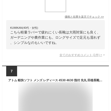
価格と在庫を
楽天
でチェック
>>
KUMIKAN(40代・女性)
こちら軽量ラバーで疲れにくい長靴は大雨対策にも良く、
ガーデニングや農作業にも。ロングサイズで足元も濡れず
、シンプルなのもいいですね。
全てのおすすめコメント
(
1
件)
>
7
アトム 軽快ソフト メンズ レディース 4530 4630 指付 先丸 田植長靴 アースアトム