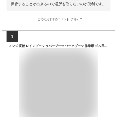
保管することが出来るので場所も取らないのが便利です。
全てのおすすめコメント（2件）
3
メンズ 長靴 レインブーツ ラバーブーツ ワークブーツ 作業用 ゴム長靴 フード 巾着付 ドローコード ヒールキッカー 防水 防滑底 軽作業 農作業 農業 洗車 園芸 釣り アウトドア ガーデニング 黒 ブラック ネイビー 24.5 25.0 25.5 26.0 26.5 27.0 28.0 29.0 kp_17302