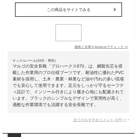
この商品をサイトでみる
価格と在庫を
Amazon
でチェック
>>
ナックルバール(10代・男性)
マルゴの安全長靴「プロハークス870」は、鋼製先芯を搭
載した作業用のプロ仕様ブーツです。耐油性に優れたPVC
素材を採用し、土木・農業・林業など油や汚れの多い現場
でも安心して使用できます。足元をしっかり守るセーフテ
ィ設計で、インソール付きにより履き心地にも配慮されて
います。ブラックのシンプルなデザインで実用性が高く、
過酷な作業環境でも活躍する安全長靴です。
全てのおすすめコメント
(
1
件)
>