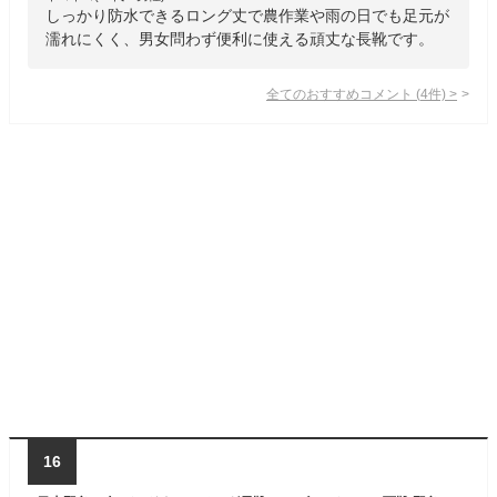
しっかり防水できるロング丈で農作業や雨の日でも足元が
濡れにくく、男女問わず便利に使える頑丈な長靴です。
全てのおすすめコメント
(
4
件)
>
16