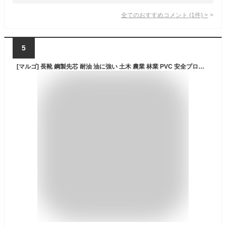
全てのおすすめコメント
(
1
件)
>
5
[マルゴ] 長靴 鋼製先芯 耐油 油に強い 土木 農業 林業 PVC 安全プロハークス 870 作業長靴 セーフティ インソール付 ブラック 26.0 cm