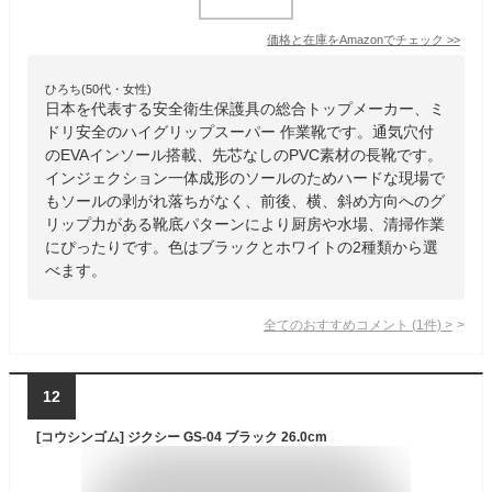
価格と在庫を
Amazon
でチェック
>>
ひろち(50代・女性)
日本を代表する安全衛生保護具の総合トップメーカー、ミ
ドリ安全のハイグリップスーパー 作業靴です。通気穴付
のEVAインソール搭載、先芯なしのPVC素材の長靴です。
インジェクション一体成形のソールのためハードな現場で
もソールの剥がれ落ちがなく、前後、横、斜め方向へのグ
リップ力がある靴底パターンにより厨房や水場、清掃作業
にぴったりです。色はブラックとホワイトの2種類から選
べます。
全てのおすすめコメント
(
1
件)
>
12
[コウシンゴム] ジクシー GS-04 ブラック 26.0cm