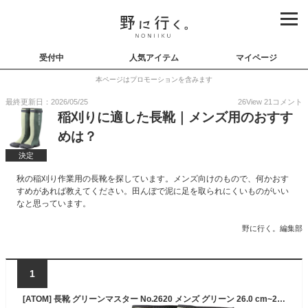
受付中
人気アイテム
マイページ
本ページはプロモーションを含みます
最終更新日：2026/05/25
26
View
21
コメント
稲刈りに適した長靴｜メンズ用のおすす
めは？
決定
秋の稲刈り作業用の長靴を探しています。メンズ向けのもので、何かおす
すめがあれば教えてください。田んぼで泥に足を取られにくいものがいい
なと思っています。
野に行く。編集部
1
[ATOM] 長靴 グリーンマスター No.2620 メンズ グリーン 26.0 cm~27.0 cm 3E