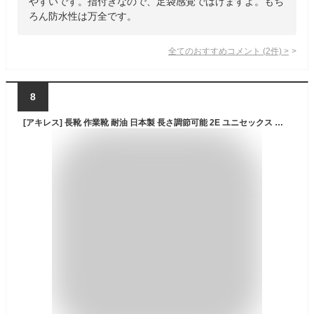
やすいです。指付きなので、足袋感覚ではけますよ。もち
ろん防水性は万全です。
全てのおすすめコメント
(
2
件)
>
8
[アキレス] 長靴 作業靴 耐油 日本製 長さ調節可能 2E ユニセックス ワークマスター TWB 2100 ネイビー 28.0 cm 2E