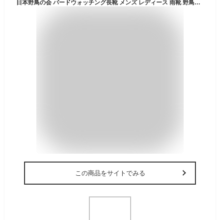
日本野鳥の会 バードウォッチング長靴 メンズ レディース 雨靴 野鳥の会 レインブーツ 収納袋付き 完全防水 軽量 収納 折り畳み 滑りにくい ロング WBSJ 大雨 園芸 田植え 農作業 作業用 釣り 野外 ガーデニング フェス キャンプ アウトドア
この商品をサイトでみる