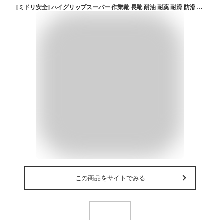
[ミドリ安全] ハイグリップスーパー 作業靴 長靴 耐油 耐薬 耐滑 防滑 NHG2000 スーパー ブラック 26.0 cm
この商品をサイトでみる