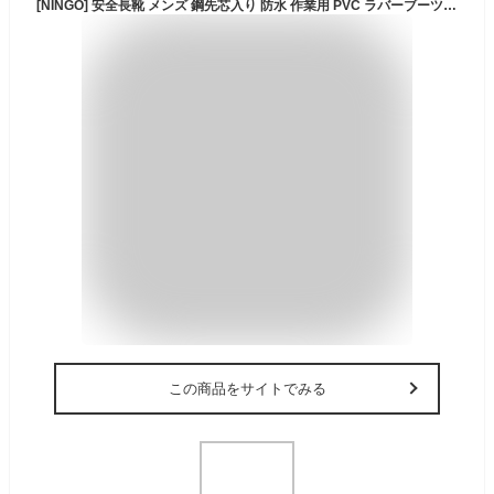
[NINGO] 安全長靴 メンズ 鋼先芯入り 防水 作業用 PVC ラバーブーツ 滑り止め 耐油 耐穿刺 インジェクション一体成型 建設・土木・工場・倉庫 現場用 ブラック 26cm-26.5cm
この商品をサイトでみる