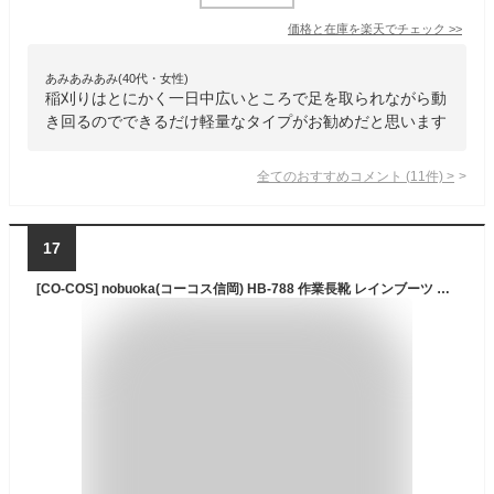
価格と在庫を
楽天
でチェック
>>
あみあみあみ(40代・女性)
稲刈りはとにかく一日中広いところで足を取られながら動
き回るのでできるだけ軽量なタイプがお勧めだと思います
全てのおすすめコメント
(
11
件)
>
17
[CO-COS] nobuoka(コーコス信岡) HB-788 作業長靴 レインブーツ カバー付き 吸汗裏布 メンズ ホワイト・ブラック L(25.5~26.0 cm)