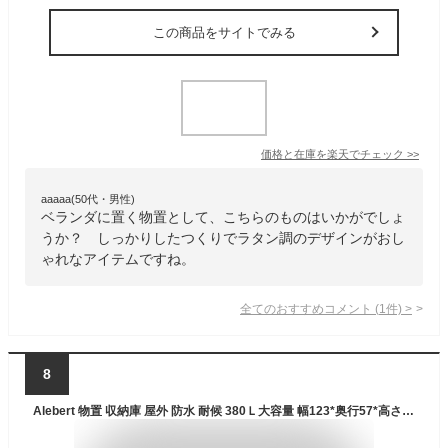
この商品をサイトでみる
価格と在庫を
楽天
でチェック
>>
aaaaa(50代・男性)
ベランダに置く物置として、こちらのものはいかがでしょ
うか？ しっかりしたつくりでラタン調のデザインがおし
ゃれなアイテムですね。
全てのおすすめコメント
(
1
件)
>
8
Alebert 物置 収納庫 屋外 防水 耐候 380Ｌ大容量 幅123*奥行57*高さ62cm ベランダ収納 大型物置 倉庫 ベランダストッカー 屋外収納 ガーデン収納 ベンチ コンテナ ガーデン/庭/ベランダ 収納 大容量 おしゃれ (グレー, 380L)