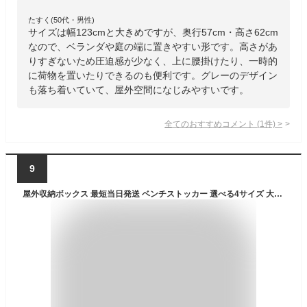
たすく(50代・男性)
サイズは幅123cmと大きめですが、奥行57cm・高さ62cm
なので、ベランダや庭の端に置きやすい形です。高さがあ
りすぎないため圧迫感が少なく、上に腰掛けたり、一時的
に荷物を置いたりできるのも便利です。グレーのデザイン
も落ち着いていて、屋外空間になじみやすいです。
全てのおすすめコメント
(
1
件)
>
9
屋外収納ボックス 最短当日発送 ベンチストッカー 選べる4サイズ 大容量 防水 防塵 アルミ・カラー製鋼 庭 ベランダ 物置 収納ベンチ 組立簡単 ガーデン用品の整理に シリーズ7 GEOGRACE