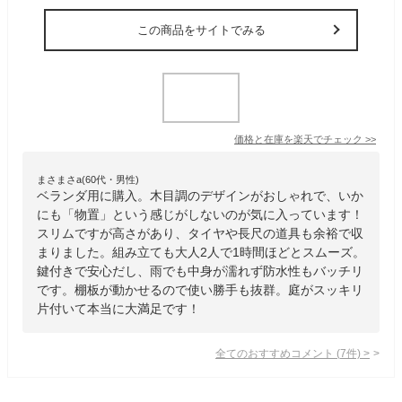
この商品をサイトでみる
価格と在庫を
楽天
でチェック
>>
まさまさa(60代・男性)
ベランダ用に購入。木目調のデザインがおしゃれで、いか
にも「物置」という感じがしないのが気に入っています！
スリムですが高さがあり、タイヤや長尺の道具も余裕で収
まりました。組み立ても大人2人で1時間ほどとスムーズ。
鍵付きで安心だし、雨でも中身が濡れず防水性もバッチリ
です。棚板が動かせるので使い勝手も抜群。庭がスッキリ
片付いて本当に大満足です！
全てのおすすめコメント
(
7
件)
>