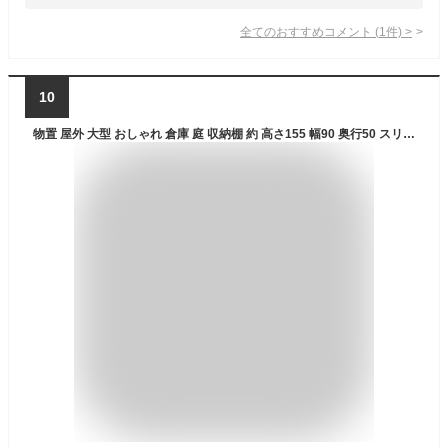
全てのおすすめコメント
(
1
件)
>
10
物置 屋外 大型 おしゃれ 倉庫 庭 収納棚 約 高さ155 幅90 奥行50 スリム 組み立て式 タイヤ収納 DIY ガーデニング スチール 収納庫 スチール物置 マンション ベランダ 屋外物置 鍵付き 木目 金属製 屋外収納庫 防水 可動棚 全3色 LKG000035