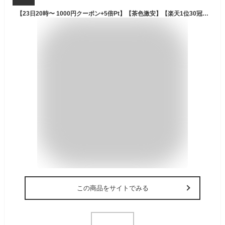
【23日20時〜 1000円クーポン+5倍Pt】【茶色激安】【楽天1位30冠】Alebert 屋外 収納ボックス 大容量 380L 570L 防水 屋外 ゴミ箱 屋外ストッカー 物置 収納庫 ベランダ収納 倉庫 ストッカー 屋外収納 ガーデン収納 ベンチ コンテナ ガーデン 庭 ベランダ 整理整頓 野外
この商品をサイトでみる