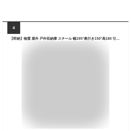
4
【即納】物置 屋外 戸外収納庫 スチール 幅195*奥行き150*高180 引き戸両開きタイプ 換気口付き 防さび ベランダ 防水 ガーデニング 庭