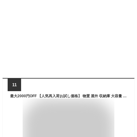
11
最大2000円OFF 【人気再入荷お試し価格】 物置 屋外 収納庫 大容量 収納ボックス 375L/454L おしゃれ 蓋付き ベランダストッカー 大型 ベンチストッカー 収納ベンチ 耐荷重200kg 防水 コンテナストッカー ゴミ箱 灯油缶収納 ベランダ 庭 室内 屋外収納庫 ガーデンベンチ