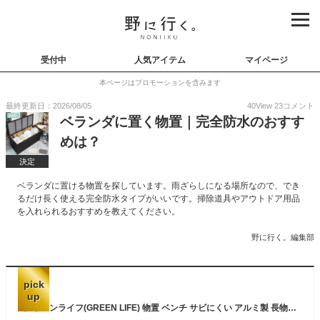
受付中
人気アイテム
マイページ
本ページはプロモーションを含みます
最終更新日：2026/08/05
40
View
23
コメント
ベランダに置く物置｜完全防水のおすす
めは？
決定
ベランダに置ける物置を探しています。雨ざらしになる場所なので、でき
るだけ長く使える完全防水タイプがいいです。掃除道具やアウトドア用品
を入れられるおすすめを教えてください。
野に行く。編集部
pick
up
グリーンライフ(GREEN LIFE) 物置 ベンチ サビにくい アルミ製 長物収納 軽い 雨水侵入防止 アジャスター付き 収納部耐荷重50kg 座面耐荷重100kg (幅84×奥行36.5×高さ32cm) 屋外 収納庫 大容量 収納 ベランダ 倉庫 ストッカー 屋外収納 踏み台 ステップ ガーデン アウトドア ガーデン 庭 おしゃれ ブラウン AFS-84N