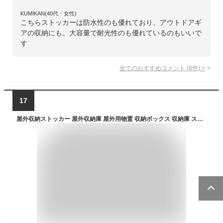
KUMIKAN(40代・女性)
こちらストッカーは防水性のも優れており、アウトドアギ
アの収納にも。大容量で耐光性のも優れているのもいいで
す
全てのおすすめコメント
(
6
件)
>
17
屋外収納ストッカー 屋外収納庫 屋外用物置 収納ボックス 収納庫 ストレージ コンテナ ボックス 物置 樹脂製 防水 座れる収納 おしゃれ 海外風 大きい 大型 大容量 ベランダ 収納 庭 玄関 雨、水に強い 道具入れ 庭 収納庫 保管庫