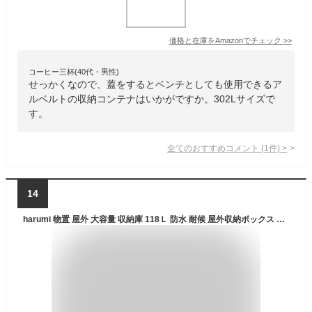
価格と在庫を
Amazon
でチェック
>>
コーヒー三杯(40代・男性)
せっかくなので、蓋をするとベンチとしても使用できるア
ルベルトの収納コンテナはいかがですか。302Lサイズで
す。
全てのおすすめコメント
(
1
件)
>
14
harumi 物置 屋外 大容量 収納庫 118Ｌ 防水 耐候 屋外収納ボックス 幅56.1*奥行43.4*高さ53cm 大型物置 倉庫 ベランダ・庭・ガレージに最適 おしゃれな大型ストッカー 物置き(ブラック)