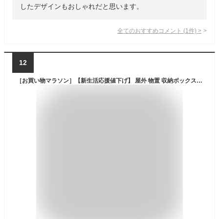
したデザインもおしゃれだと思います。
全てのおすすめコメント
(
1
件)
>
12
［お買い物マラソン］【新生活応援値下げ】 屋外 物置 収納ボックス 454L/375L 物置 屋外 収納庫 大容量 ベランダ収納 耐荷重200kg 防水 大型物置 倉庫 ベランダストッカー ガーデン収納 おしゃれ 防水 ベランダ 庭 室内 屋外収納庫 ガーデンベンチ