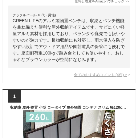
価格と在庫を
Amazon
でチェック
>>
ナックルバール(10代・男性)
GREEN LIFEのアルミ製物置ベンチは、収納とベンチ機能
を兼ね備えた便利な屋外収納アイテムです。サビにくい軽
量アルミ素材を採用しており、ベランダや庭先でも扱いや
すいのが魅力です。長物収納にも対応し、雨水侵入を防ぎ
やすい設計でアウトドア用品や園芸道具の保管にも便利で
す。座面耐荷重100kgで踏み台としても使いやすく、おし
ゃれなブラウンカラーが空間になじみます。
全てのおすすめコメント
(
4
件)
>
1
収納庫 屋外 物置 小型 ロータイプ 屋外物置 コンテナ スリム 幅120cm 屋外物置収納 屋外収納庫 屋外収納ボックス 屋外収納 ロッカー コンパクト 庭 ベランダ収納 おしゃれ ベランダ 収納 スチール 防水 収納ボックス 薄型 ボックス ふた付き キャスター付き 蓋 大容量