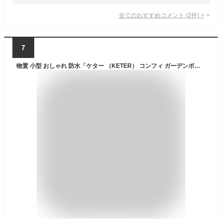
全てのおすすめコメント
(
2
件)
>
7
物置 小型 おしゃれ 防水「ケター （KETER） コンフィ ガーデンボックス（COMFY GARDEN BOX）」幅117×奥行45×高さ57cm 天板耐荷重220kg ブラウン