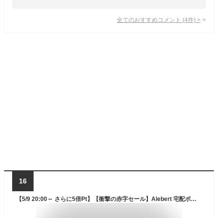
全てのおすすめコメント
(
4
件)
>
16
【5/9 20:00～ さらに5倍Pt】【衝撃の赤字セール】Alebert 宅配ボックス 310L 収納庫 置き配 180L 物置 屋外 収納ボックス 収納 ベランダ ベンチ ストッカー 防水 ゴミ箱 ゴミ収集庫 アウトドア収納 ガーデン ブールサイド 庭 ベランダ 大容量 ベランダ プール