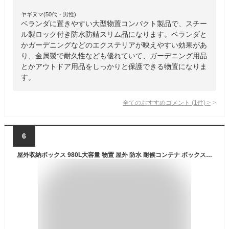
ヤギヌマ(50代・男性)
ベランダに置きやすい大型物置コンパクト製品で、スチー
ル製ロック付き防水防錆スリム品になります。ベランダと
かガーデニングなどのエクステリアが映えやすい効果があ
り、金属製で耐久性なども優れていて、ガーデニング用品
とかアウトドア用品をしっかりと保護できる物置になりま
す。
全てのおすすめコメント
(
1
件)
>
6
屋外収納ボックス 980L大容量 物置 屋外 防水 耐候コンテナ ボックス 大型物置 ガーデン収納 コンテナハウス ガーデン/庭/ベランダ ストッカー収納 おしゃれ大型置き配ボックス/宅配ボックス収納庫(幅172*奥行81.8*高さ85.5cm-ブラック)