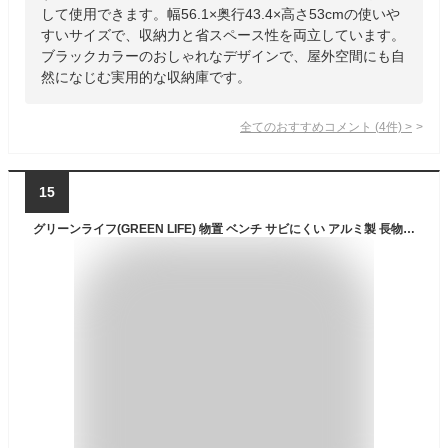
して使用できます。幅56.1×奥行43.4×高さ53cmの使いや
すいサイズで、収納力と省スペース性を両立しています。
ブラックカラーのおしゃれなデザインで、屋外空間にも自
然になじむ実用的な収納庫です。
全てのおすすめコメント
(
4
件)
>
15
グリーンライフ(GREEN LIFE) 物置 ベンチ サビにくい アルミ製 長物収納 軽い 雨水侵入防止 アジャスター付き 収納部耐荷重50kg 座面耐荷重100kg (幅84×奥行36.5×高さ32cm) 屋外 収納庫 大容量 収納 ベランダ 倉庫 ストッカー 屋外収納 踏み台 ステップ ガーデン アウトドア ガーデン 庭 おしゃれ ブラウン AFS-84N