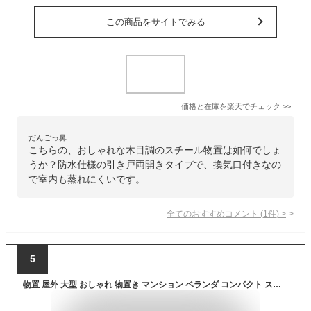
この商品をサイトでみる
価格と在庫を
楽天
でチェック
>>
だんごっ鼻
こちらの、おしゃれな木目調のスチール物置は如何でしょ
うか？防水仕様の引き戸両開きタイプで、換気口付きなの
で室内も蒸れにくいです。
全てのおすすめコメント
(
1
件)
>
5
物置 屋外 大型 おしゃれ 物置き マンション ベランダ コンパクト スチール物置 鍵付き 防水 防サビ 木目 収納 棚 倉庫 スリム 屋外物置 引き戸 ガーデニング 収納庫 ホームセンター 金属製 屋外収納庫 大型物置 LKG000034