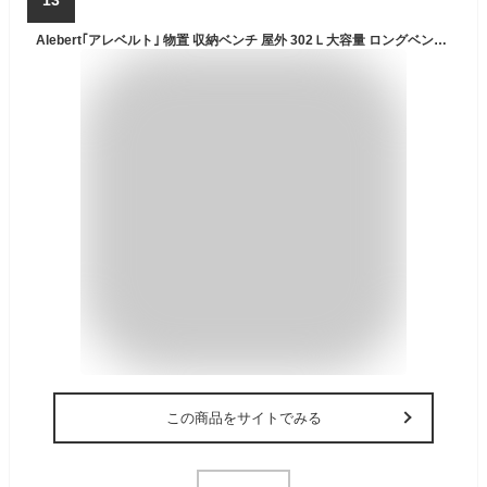
Alebert｢アレベルト｣ 物置 収納ベンチ 屋外 302Ｌ大容量 ロングベンチ 2人用 ストッカー 屋外収納 ガーデン収納 ベンチ コンテナ 防水 耐候 ベランダ/ガーデン/庭/ベランダ 収納 大容量 おしゃれ (ブラウン, 容量302L)
この商品をサイトでみる