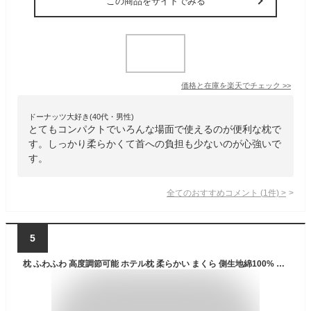
この商品をサイトでみる
価格と在庫を
楽天
でチェック
>>
ドーナッツ大好き(40代・男性)
とてもコンパクトでいろんな場面で使えるのが便利な枕で
す。しっかり柔らかくて首への負担も少ないのが心強いで
す。
全てのおすすめコメント
(
1
件)
>
5
枕 ふわふわ 高度調節可能 ホテル枕 柔らかい まくら 側生地綿100% 快眠枕 洗える 安眠枕 いびき防止 高反発 横向き 寝返り 洗濯機 丸洗い可能 高さ調節 高級ホテル仕様 マクラ ストレートネック おすすめ 新生活 43x63cm