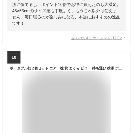
潔に保てるし、ポイント10倍でお得に買えたのも大満足。
43×63cmのサイズ感も丁度よく、もうこれ以外は使えま
せん。毎日寝るのが楽しみになる、本当におすすめの逸品
です！
全てのおすすめコメント
(
1
件)
>
10
ポータブル枕 2個セット エアー枕 枕 まくら ピロー 持ち運び 携帯 ポータブル 折りたたみ 軽量 空気式 柔らかい 高さ調整可能 男性 女性 子供 グレー ネイビー お昼寝 屋外 室内 空気 エアー 使い方簡単 丈夫