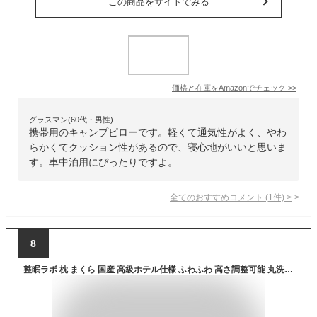
この商品をサイトでみる
価格と在庫を
Amazon
でチェック
>>
グラスマン(60代・男性)
携帯用のキャンプピローです。軽くて通気性がよく、やわ
らかくてクッション性があるので、寝心地がいいと思いま
す。車中泊用にぴったりですよ。
全てのおすすめコメント
(
1
件)
>
8
整眠ラボ 枕 まくら 国産 高級ホテル仕様 ふわふわ 高さ調整可能 丸洗い可能 立体構造 63x43cm 首が痛くならない ブラック (ブラック, 枕1個 (63×43cm))