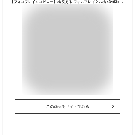
【フォスフレイクスピロー】枕 洗える フォスフレイクス枕 43×63cm デンマーク製 Fossflakes エコテックス100 わた 柔らかい 洗濯機 ホテル仕様 いびき 頭痛 首こり 寝返り ストレートネック ギフト プレゼント
この商品をサイトでみる