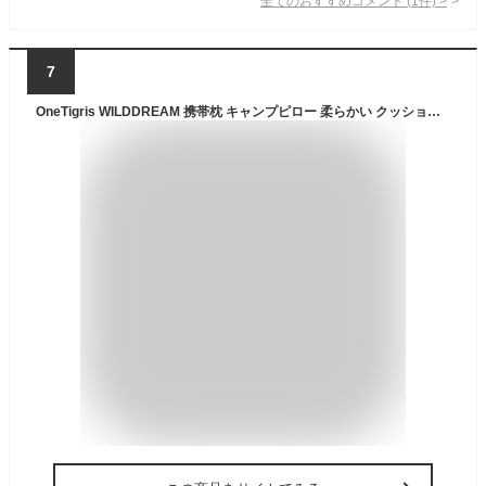
全てのおすすめコメント
(
1
件)
>
7
OneTigris WILDDREAM 携帯枕 キャンプピロー 柔らかい クッション性よい カバー洗い可能 48×34cm 厚さ14cm 快適 通気 耐久 軽量 キャンプ 車中泊 旅行に適用