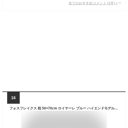
全てのおすすめコメント
(
1
件)
>
16
フォスフレイクス 枕 50×70cm ロイヤーレ ブルー ハイエンドモデル 中材増量 まくら ラージ マクラ 北欧 デンマーク ホテル仕様 ふわふわ 洗える 丸洗い 横向き寝 大きい 柔らかい 肩こり 首こり ストレートネック 安眠枕