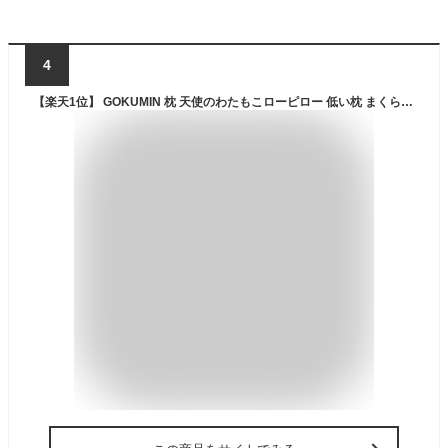
4
【楽天1位】 GOKUMIN 枕 天使のわたもこローピロー 低い枕 まくら 低い 極低 3cm | ふわふわ マイクロファイバー綿 極低まくら 低め 高さ調整 通気性 柔らかい 洗える 洗える枕 洗濯 首 肩 肩こり 首こり ストレートネック