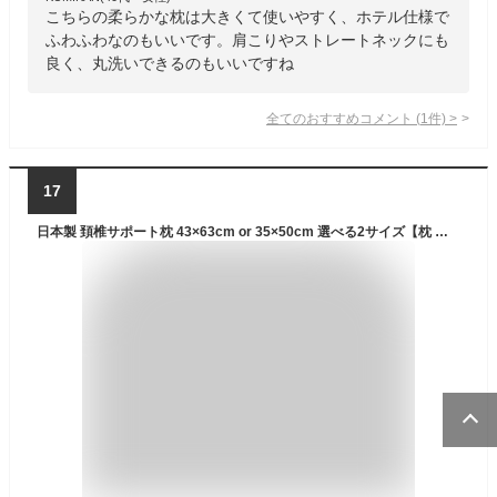
こちらの柔らかな枕は大きくて使いやすく、ホテル仕様で
ふわふわなのもいいです。肩こりやストレートネックにも
良く、丸洗いできるのもいいですね
全てのおすすめコメント
(
1
件)
>
17
日本製 頚椎サポート枕 43×63cm or 35×50cm 選べる2サイズ【枕 まくら 肩こり ジュニア 頚椎 ピロー 寝具 洗える枕 ウォッシャブル枕 アレルギー対策 頸椎 ジュニア頚椎サポート枕 首こり 来客用 プレゼント 柔らかい マクラ 首コリ テイジン 帝人 クリスター】