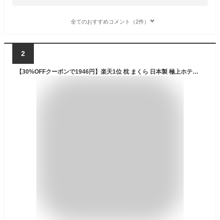
全てのおすすめコメント（2件）
2
【30%OFFクーポンで1946円】楽天1位 枕 まくら 日本製 極上ホテル枕 63×43cm 高さ調整可能 洗える 抗菌 防臭 防ダニ 通気性 快眠枕 ホテル仕様 ふわふわ 柔らかい 首こり 肩こり対策 ストレートネック 横向き寝 仰向け寝対応 安眠枕 送料無料