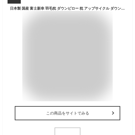
日本製 国産 富士新幸 羽毛枕 ダウンピロー 枕 アップサイクル ダウン 50% M 43x63cm L 50x70cm 羽根枕 ダウン 枕 やわらかまくら 柔らかい枕 睡眠 寝具 羽毛 まくら 柔らかい 安眠枕 マクラ 快眠枕 日本製 国産 上質 高品質 清潔 防ダニ やわらかい ポイ活 ポイント
この商品をサイトでみる