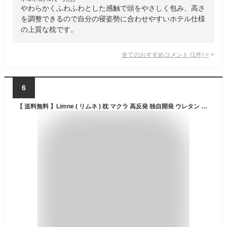
やわらかくふわふわとした感触で頭をやさしく包み、高さ
を調整できるので自分の寝姿勢に合わせやすいホテル仕様
の上質な枕です。
全てのおすすめコメント
(
1
件)
>
6
【 送料無料 】Limne ( リムネ ) 枕 マクラ 高反発 独自開発 ウレタン 大きめ 低め 柔らかい 睡眠 快眠枕 安眠枕 厚さ9cm 寝心地 通気性