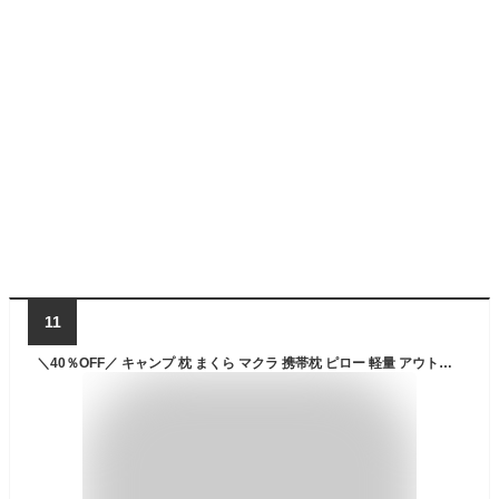
11
＼40％OFF／ キャンプ 枕 まくら マクラ 携帯枕 ピロー 軽量 アウトドアバリスティクス ジェリー・マルケス キャンピングピロー＆ケース BSPC-JM02BALLISTICS クッション 持ち運び ジェリー鵜飼◇キャンプ用品 収納袋 快眠 車中泊 ソロキャンプ 送料無料