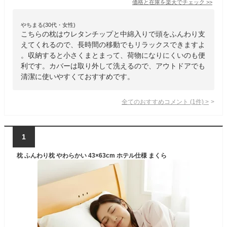
価格と在庫を
楽天
でチェック
>>
やちまる(30代・女性)
こちらの枕はウレタンチップと中綿入りで頭をふんわり支
えてくれるので、長時間の移動でもリラックスできますよ
。収納すると小さくまとまって、荷物になりにくいのも便
利です。カバーは取り外して洗えるので、アウトドアでも
清潔に使いやすくておすすめです。
全てのおすすめコメント
(
1
件)
>
1
枕 ふんわり枕 やわらかい 43×63cm ホテル仕様 まくら