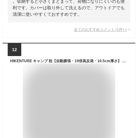
。収納すると小さくまとまって、荷物になりにくいのも便
利です。カバーは取り外して洗えるので、アウトドアでも
清潔に使いやすくておすすめです。
全てのおすすめコメント
(
1
件)
>
12
HIKENTURE キャンプ 枕【自動膨張・19倍高反発・10.5cm厚さ】 アウトドア 枕 2WAY逆止弁 インフレーターピロー 30D高伸縮性ある素材 キャンプまくら 収納袋付き 人間工学デザイン アウトドア・キャンプ・トラベル・車中泊(ダークブルー)