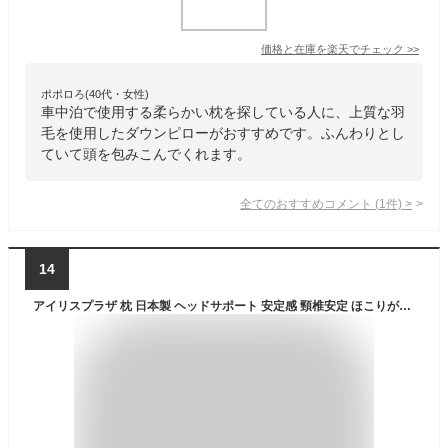
価格と在庫を
楽天
でチェック
>>
ポポロろ(40代・女性)
車中泊で使用する柔らかい枕を探している人に、上質な羽
毛を使用したダウンピローがおすすめです。ふんわりとし
ていて頭を包みこんでくれます。
全てのおすすめコメント
(
1
件)
>
14
アイリスプラザ 枕 日本製 ヘッドサポート 安定感 頸椎安定 ほこりが出にくい フィット感 通気性 フィット感 洗濯機対応 ムレにくい Sサイズ ピンク