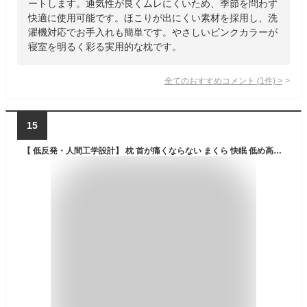
ートします。通気性が良くムレにくいため、季節を問わず
快適に使用可能です。ほこりが出にくい素材を採用し、洗
濯機対応でお手入れも簡単です。やさしいピンクカラーが
寝室を明るく彩る実用的な枕です。
全てのおすすめコメント
(
1
件)
>
15
【 低反発・人間工学設計】 枕 首が痛くならない まくら 快眠 低め高め選択可能 Pillow 安眠枕 低反発枕 冷感カバー付き 仰向け寝 誕生日 母の日 父の日 ギフト プレゼント 56*28*5.5/10.5cm