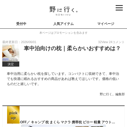
受付中
人気アイテム
マイページ
本ページはプロモーションを含みます
最終更新日：2026/06/01
32
View
24
コメント
車中泊向けの枕｜柔らかいおすすめは？
決定
車中泊用に柔らかい枕を探しています。コンパクトに収納できて、車中泊
でも快適に眠れるおすすめの商品があれば教えてほしいです。価格の低い
ものだと嬉しいです。
野に行く。編集部
pick
up
＼40％OFF／ キャンプ 枕 まくら マクラ 携帯枕 ピロー 軽量 アウトドアバリスティクス ジェリー・マルケス キャンピングピロー＆ケース BSPC-JM02BALLISTICS クッション 持ち運び ジェリー鵜飼◇キャンプ用品 収納袋 快眠 車中泊 ソロキャンプ 送料無料