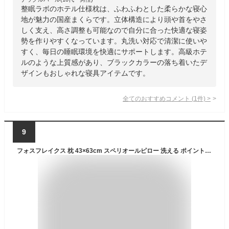
整眠ラボのホテル仕様枕は、ふわふわとした柔らかな寝心
地が魅力の国産まくらです。立体構造により頭や首をやさ
しく支え、高さ調整も可能なので自分に合った快適な寝姿
勢を作りやすくなっています。丸洗い対応で清潔に使いや
すく、毎日の睡眠環境を快適にサポートします。高級ホテ
ルのような上質感があり、ブラックカラーの落ち着いたデ
ザインもおしゃれな寝具アイテムです。
全てのおすすめコメント
(
1
件)
>
9
フォスフレイクス 枕 43×63cm スペリオールピロー 洗える ポイント10倍